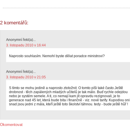
2 komentářů:
Anonymní řekl(a)...
3. listopadu 2010 v 16:44
Naprosto souhlasím. Nemohl byste dělat poradce ministrovi?
Anonymní řekl(a)...
3. listopadu 2010 v 21:05
S tímto se mohu jedině a naprosto ztotožnit. O tomto píši také často.Ještě
drobnost - těch zapálených mladých učitelů je tak málo. Buď rychle odejdou
nebo je systém semele. A ti, co nemají kam jít opravdu rezignovali, je to
generace nad 45 let, která bude bita i finančně - viz. nové tarify. Kupodivu oni
snad jsou jedni z mála, kteří ještě toto školství táhnou. tedy - bude ještě hůř !
Okomentovat