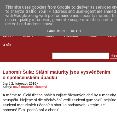
This site uses cookies from Google to deliver its services an
to analyze traffic. Your IP address and user-agent are shared
with Google along with performance and security metrics to
ensure quality of service, generate usage statistics, and to
detect and address abuse.
LEARN MORE
GOT IT
Zprávy
Názory
Inkluze
Pozvánky
MŠMT
Čtení
O nás
Lubomír Šula: Státní maturity jsou vysvědčením
o společenském úpadku
úterý 2. listopadu 2010
·
Štítky:
nová maturita
,
školství
A máme to. Celá třetina našich zajisté šikovných dětí by u maturity
neuspěla. Nejlépe si dle očekávání vedli studenti gymnázií, nejhůře
studenti maturitních učebních oborů a nadstaveb, kterým se
honosně říká "podníkání v oboru".