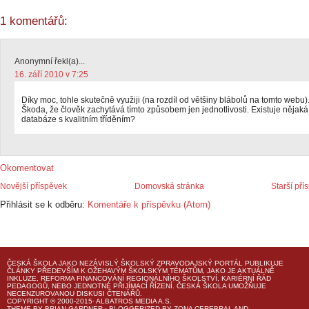
1 komentářů:
Anonymní řekl(a)...
16. září 2010 v 7:25
Díky moc, tohle skutečně využiji (na rozdíl od většiny blábolů na tomto webu)
Škoda, že člověk zachytává tímto způsobem jen jednotlivosti. Existuje nějaká
databáze s kvalitním tříděním?
Okomentovat
Novější příspěvek
Domovská stránka
Starší pří
Přihlásit se k odběru:
Komentáře k příspěvku (Atom)
ČESKÁ ŠKOLA
JAKO NEZÁVISLÝ ŠKOLSKÝ ZPRAVODAJSKÝ PORTÁL PUBLIKUJE
ČLÁNKY PŘEDEVŠÍM K OŽEHAVÝM ŠKOLSKÝM TÉMATŮM, JAKO JE AKTUÁLNĚ
INKLUZE, REFORMA FINANCOVÁNÍ REGIONÁLNÍHO ŠKOLSTVÍ, KARIÉRNÍ ŘÁD
PEDAGOGŮ, NEBO JEDNOTNÉ PŘIJÍMACÍ ŘÍZENÍ.
ČESKÁ ŠKOLA
UMOŽŇUJE
NECENZUROVANOU DISKUSI ČTENÁŘŮ.
COPYRIGHT © 2000-2015· ALBATROS MEDIA A.S.
THEME
BY
BRIAN GARDNER
· BLOGGERIZED BY
ZONA CEREBRAL
AND