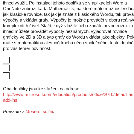
ihned využít. Po instalaci tohoto doplňku se v aplikacích Word a
OneNote zobrazí karta Mathematics, na které máte možnost vklád
jak klasické rovnice, tak jak je znáte z klasického Wordu, tak prová
výpočty a vkládat grafy. Výpočty je možné provádět v oboru reálný
komplexních čísel. Stačí, když vložíte nebo zadáte novou rovnici a
ihned můžete provádět výpočty neznámých, vyjadřovat rovnice
graficky ve 2D a 3D a tyto grafy do Wordu vkládat jako objekty. Po
máte s matematikou alespoň trochu něco společného, tento doplně
pro vás téměř povinnost.
Oba doplňky jsou ke stažení na adrese
http://www.microsoft.com/education/products/office/2010/default.a
add-ins
.
Převzato z
Moderní učitel
.