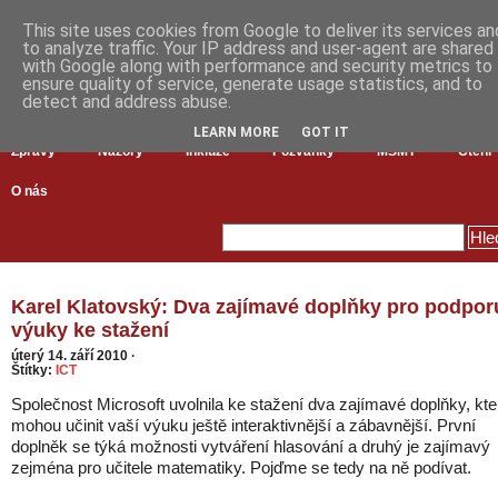
This site uses cookies from Google to deliver its services an
to analyze traffic. Your IP address and user-agent are shared
with Google along with performance and security metrics to
ensure quality of service, generate usage statistics, and to
detect and address abuse.
LEARN MORE
GOT IT
Zprávy
Názory
Inkluze
Pozvánky
MŠMT
Čtení
O nás
Karel Klatovský: Dva zajímavé doplňky pro podpor
výuky ke stažení
úterý 14. září 2010
·
Štítky:
ICT
Společnost Microsoft uvolnila ke stažení dva zajímavé doplňky, kte
mohou učinit vaší výuku ještě interaktivnější a zábavnější. První
doplněk se týká možnosti vytváření hlasování a druhý je zajímavý
zejména pro učitele matematiky. Pojďme se tedy na ně podívat.