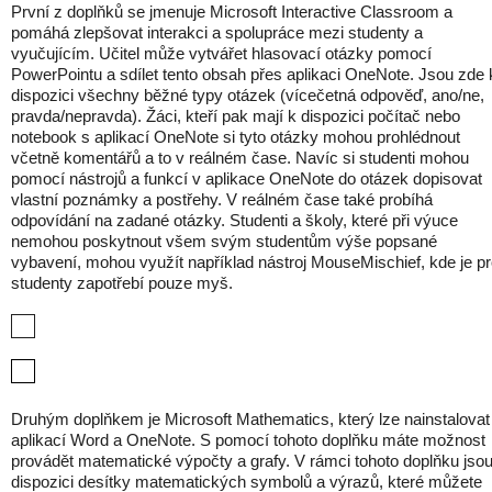
První z doplňků se jmenuje Microsoft Interactive Classroom a
pomáhá zlepšovat interakci a spolupráce mezi studenty a
vyučujícím. Učitel může vytvářet hlasovací otázky pomocí
PowerPointu a sdílet tento obsah přes aplikaci OneNote. Jsou zde 
dispozici všechny běžné typy otázek (vícečetná odpověď, ano/ne,
pravda/nepravda). Žáci, kteří pak mají k dispozici počítač nebo
notebook s aplikací OneNote si tyto otázky mohou prohlédnout
včetně komentářů a to v reálném čase. Navíc si studenti mohou
pomocí nástrojů a funkcí v aplikace OneNote do otázek dopisovat
vlastní poznámky a postřehy. V reálném čase také probíhá
odpovídání na zadané otázky. Studenti a školy, které při výuce
nemohou poskytnout všem svým studentům výše popsané
vybavení, mohou využít například nástroj MouseMischief, kde je p
studenty zapotřebí pouze myš.
Druhým doplňkem je Microsoft Mathematics, který lze nainstalovat
aplikací Word a OneNote. S pomocí tohoto doplňku máte možnost
provádět matematické výpočty a grafy. V rámci tohoto doplňku jsou
dispozici desítky matematických symbolů a výrazů, které můžete