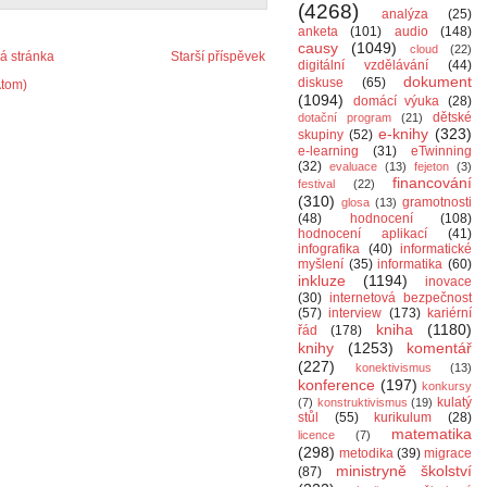
(4268)
analýza
(25)
anketa
(101)
audio
(148)
causy
(1049)
cloud
(22)
 stránka
Starší příspěvek
digitální vzdělávání
(44)
dokument
diskuse
(65)
Atom)
(1094)
domácí výuka
(28)
dětské
dotační program
(21)
e-knihy
(323)
skupiny
(52)
e-learning
(31)
eTwinning
(32)
evaluace
(13)
fejeton
(3)
financování
festival
(22)
(310)
gramotnosti
glosa
(13)
(48)
hodnocení
(108)
hodnocení aplikací
(41)
infografika
(40)
informatické
myšlení
(35)
informatika
(60)
inkluze
(1194)
inovace
(30)
internetová bezpečnost
(57)
interview
(173)
kariérní
kniha
(1180)
řád
(178)
knihy
(1253)
komentář
(227)
konektivismus
(13)
konference
(197)
konkursy
kulatý
(7)
konstruktivismus
(19)
stůl
(55)
kurikulum
(28)
matematika
licence
(7)
(298)
metodika
(39)
migrace
ministryně školství
(87)