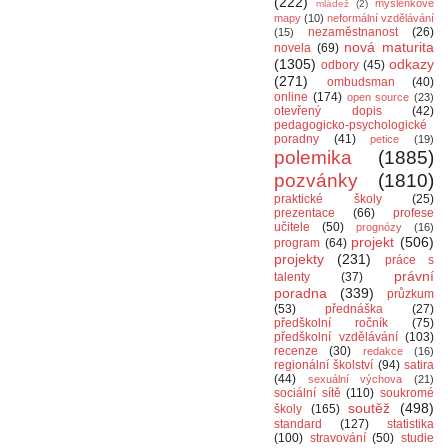
(222)
myšlenkové
mládež
(2)
mapy
(10)
neformální vzdělávání
nezaměstnanost
(26)
(15)
nová maturita
novela
(69)
(1305)
odkazy
odbory
(45)
(271)
ombudsman
(40)
online
(174)
open source
(23)
otevřený dopis
(42)
pedagogicko-psychologické
poradny
(41)
petice
(19)
polemika
(1885)
pozvánky
(1810)
praktické školy
(25)
prezentace
(66)
profese
učitele
(50)
prognózy
(16)
projekt
(506)
program
(64)
projekty
(231)
práce s
právní
talenty
(37)
poradna
(339)
průzkum
(53)
přednáška
(27)
předškolní ročník
(75)
předškolní vzdělávání
(103)
recenze
(30)
redakce
(16)
regionální školství
(94)
satira
(44)
sexuální výchova
(21)
sociální sítě
(110)
soukromé
soutěž
(498)
školy
(165)
standard
(127)
statistika
(100)
stravování
(50)
studie