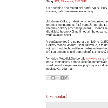
Štítky:
ICT
,
PR článek
,
RVP
,
VÚP
Od dnešního dne Metodický portál rvp.cz, kter
v Praze, nabízí recenzované odkazy.
„Modulem Odkazy nabízíme učitelům průvodce, 
orientaci na internetu,“ říká manažer portálu L
všechny odkazy procházejí recenzí. Hodnotí se 
didaktické hodnoty či multimediálního obsahu. 
vzdělávacích sekcí.
V současné době je na portálu umístěno již 250
Odkazy mohou vkládat i sami uživatelé, a to d
v jiných modulech portálu je možné odkazy ho
krátkou anotaci a také doporučení, jak jej využít
Výhodou Metodického portálu
www.rvp.cz
je př
nabízí metodickou pomoc učitelům mateřských, 
středním odborným školám, jazykovým a zákla
poskytován zdarma.
0 komentářů: