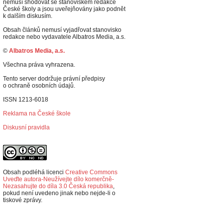
nemusí shodovat se stanoviskem redakce
České školy a jsou uveřejňovány jako podnět
k dalším diskusím.
Obsah článků nemusí vyjadřovat stanovisko
redakce nebo vydavatele Albatros Media, a.s.
©
Albatros Media, a.s.
Všechna práva vyhrazena.
Tento server dodržuje právní předpisy
o ochraně osobních údajů.
ISSN 1213-6018
Reklama na České škole
Diskusní pravidla
Obsah podléhá licenci
Creative Commons
Uveďte autora-Neužívejte dílo komerčně-
Nezasahujte do díla 3.0 Česká republika
,
p
okud není uvedeno jinak nebo nejde-li o
tiskové zprávy.