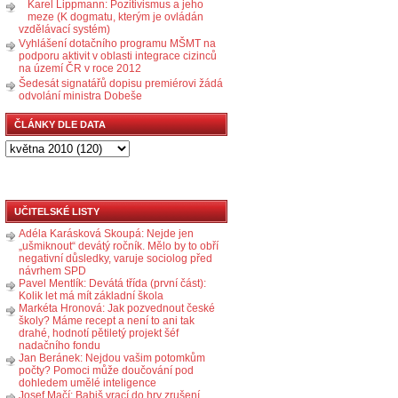
Karel Lippmann: Pozitivismus a jeho
meze (K dogmatu, kterým je ovládán
vzdělávací systém)
Vyhlášení dotačního programu MŠMT na
podporu aktivit v oblasti integrace cizinců
na území ČR v roce 2012
Šedesát signatářů dopisu premiérovi žádá
odvolání ministra Dobeše
ČLÁNKY DLE DATA
UČITELSKÉ LISTY
Adéla Karásková Skoupá: Nejde jen
„ušmiknout“ devátý ročník. Mělo by to obří
negativní důsledky, varuje sociolog před
návrhem SPD
Pavel Mentlík: Devátá třída (první část):
Kolik let má mít základní škola
Markéta Hronová: Jak pozvednout české
školy? Máme recept a není to ani tak
drahé, hodnotí pětiletý projekt šéf
nadačního fondu
Jan Beránek: Nejdou vašim potomkům
počty? Pomoci může doučování pod
dohledem umělé inteligence
Josef Mačí: Babiš vrací do hry zrušení