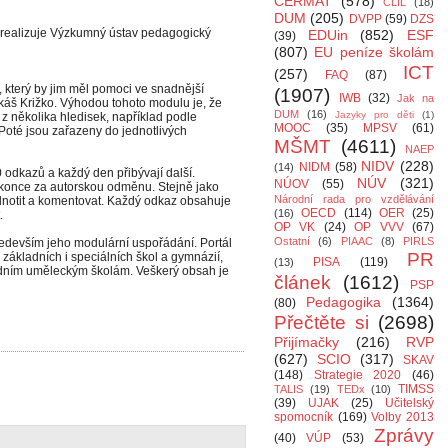
CERMAT
(578)
CLIL
(18)
DUM
(205)
DVPP
(59)
DZS
ý realizuje Výzkumný ústav pedagogický
EDUin
(852)
ESF
(39)
(807)
EU peníze školám
ICT
(257)
FAQ
(87)
který by jim měl pomoci ve snadnější
(1907)
IWB
(32)
Jak na
ukáš Križko. Výhodou tohoto modulu je, že
DUM
(16)
Jazyky pro děti
(1)
z několika hledisek, například podle
MOOC
(35)
MPSV
(61)
Poté jsou zařazeny do jednotlivých
MŠMT
(4611)
NAEP
NIDV
(228)
NIDM
(58)
(14)
 odkazů a každý den přibývají další.
NÚV
(321)
NÚOV
(55)
okonce za autorskou odměnu. Stejně jako
Národní rada pro vzdělávání
dnotit a komentovat. Každý odkaz obsahuje
OECD
(114)
OER
(25)
(16)
.
OP VK
(24)
OP VVV
(67)
Ostatní
(6)
PIAAC
(8)
PIRLS
edevším jeho modulární uspořádání. Portál
PR
základních i speciálních škol a gymnázií,
PISA
(119)
(13)
dním uměleckým školám. Veškerý obsah je
článek
(1612)
PSP
Pedagogika
(1364)
(80)
Přečtěte si
(2698)
Přijímačky
(216)
RVP
(627)
SCIO
(317)
SKAV
(148)
Strategie 2020
(46)
TIMSS
TALIS
(19)
TEDx
(10)
(39)
UJAK
(25)
Učitelský
spomocník
(169)
Volby 2013
Zprávy
(40)
VÚP
(53)