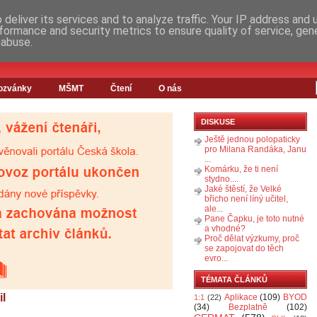
deliver its services and to analyze traffic. Your IP address and
formance and security metrics to ensure quality of service, ge
 abuse.
ozvánky
MŠMT
Čtení
O nás
DISKUSE
Ještě jednou polopaticky
pro Milana Randáka, Janu
...
Komárku, že ti není
stydno....
Jaké štěstí, že Velké
břicho není líný učitel,
ale...
Pane Čapku, je toto nutné
a vhodné?
Proč dělat výzkumy, proč
se zapojovat do těch
evro...
TÉMATA ČLÁNKŮ
il
Aplikace
(109)
BYOD
1:1
(22)
(34)
Bezplatně
(102)