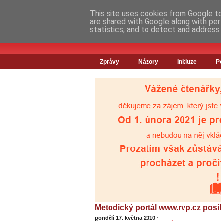
This site uses cookies from Google to 
are shared with Google along with per
statistics, and to detect and address
Zprávy
Názory
Inkluze
P
Metodický portál www.rvp.cz posíl
pondělí 17. května 2010
·