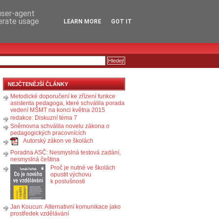
RSS
KOMENTÁŘE
 user-agent
nerate usage
LEARN MORE
GOT IT
NEJČTENĚJŠÍ ČLÁNKY
Metodické doporučení ke zřízení funkce
asistenta pedagoga, které schválila porada
vedení MŠMT na konci května 2015
redakce: Diskuzní téma 7
Sněmovna schválila novelu zákona o
pedagogických pracovnících
Autorský zákon ve školách
Poradna ASČ: Nesmyslná testová zadání,
nesmyslná čeština
Proč je nutné ve školách
opustit výchovu
k poslušnosti
Jan Koucun: Alternativní komunikace jako
prostředek vzdělávání