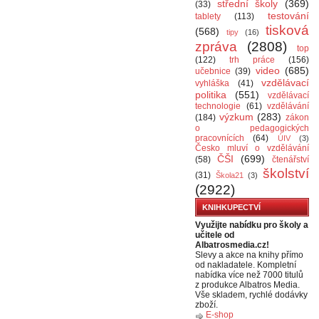
střední školy
(369)
(33)
testování
tablety
(113)
tisková
(568)
tipy
(16)
zpráva
(2808)
top
(122)
trh práce
(156)
video
(685)
učebnice
(39)
vzdělávací
vyhláška
(41)
politika
(551)
vzdělávací
technologie
(61)
vzdělávání
výzkum
(283)
(184)
zákon
o pedagogických
pracovnících
(64)
ÚIV
(3)
Česko mluví o vzdělávání
ČŠI
(699)
(58)
čtenářství
školství
(31)
Škola21
(3)
(2922)
KNIHKUPECTVÍ
Využijte nabídku pro školy a
učitele od
Albatrosmedia.cz!
Slevy a akce na knihy přímo
od nakladatele. Kompletní
nabídka více než 7000 titulů
z produkce Albatros Media.
Vše skladem, rychlé dodávky
zboží.
E-shop