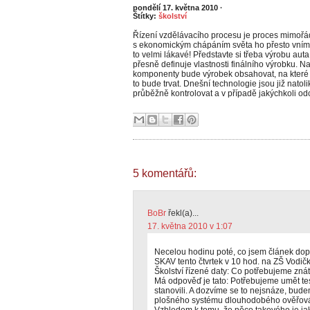
pondělí 17. května 2010
·
Štítky:
školství
Řízení vzdělávacího procesu je proces mimoř
s ekonomickým chápáním světa ho přesto vnímá
to velmi lákavé! Představte si třeba výrobu au
přesně definuje vlastnosti finálního výrobku. Na
komponenty bude výrobek obsahovat, na které v
to bude trvat. Dnešní technologie jsou již natol
průběžně kontrolovat a v případě jakýchkoli od
5 komentářů:
BoBr
řekl(a)...
17. května 2010 v 1:07
Necelou hodinu poté, co jsem článek dops
SKAV tento čtvrtek v 10 hod. na ZŠ Vodič
Školství řízené daty: Co potřebujeme zná
Má odpověď je tato: Potřebujeme umět test
stanovili. A dozvíme se to nejsnáze, bud
plošného systému dlouhodobého ověřová