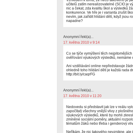
Vzhledem k tomu, že něco takového je jak 
učitelů zatím nerealizovatelné (SCIO je v
nic a čekat, zda kvalitu škol a výsledků
konkurence. Ve hře je i varianta zrušit šk
nevím, jak zařídit hlídání dětí, když jsou
napadne?
Anonymní řekl(a)...
17. května 2010 v 9:14
Co se týče vymýšlení těch nejpitomější
ověřování výukových výsledků, nemáme 
Ani vzdělávání online nepředstavuje žád
ohledně toho hlídání dětí je každá rada
http://bit.ly/caqrFG
Anonymní řekl(a)...
17. května 2010 v 11:20
Nedovedu si představit jak lze v reálu vy
započítat) všechny vnější vlivy z plošn
výukových výsledků, které by mohli zkresl
zmíněné sociální poměry, aktuální rozpol
tématům žáků nebo třeba i genderový vliv
Neříkám, že nic takového nevznikne, ale j