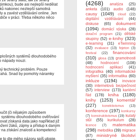
ze strany státu, tak ze strany
(4268)
analýza
(25)
ýjimkou), bude asi nejlepší nedělat
 žáků nakonec nezlepší samotná
anketa
(101)
audio
(148)
oly a zavést vzdělávání online. Jen
causy
(1049)
cloud
(22)
 rodiče v práci. Třeba někoho něco
digitální vzdělávání
(44)
dokument
diskuse
(65)
(1094)
domácí výuka
(28)
dětské
dotační program
(21)
e-knihy
(323)
skupiny
(52)
e-learning
(31)
eTwinning
(32)
evaluace
(13)
fejeton
(3)
financování
festival
(22)
ch plošných systémů dlouhodobého
(310)
gramotnosti
glosa
(13)
o nápady nouzi.
(48)
hodnocení
(108)
hodnocení aplikací
(41)
ný technický problém. Pouze
infografika
(40)
informatické
 drahá. Snad by pomohly náramky
myšlení
(35)
informatika
(60)
inkluze
(1194)
inovace
(30)
internetová bezpečnost
(57)
interview
(173)
kariérní
kniha
(1180)
řád
(178)
knihy
(1253)
komentář
(227)
konektivismus
(13)
konference
(197)
konkursy
loučit (či nějakým způsobem
kulatý
(7)
konstruktivismus
(19)
ého systému dlouhodobého ověřování
stůl
(55)
kurikulum
(28)
ovat získaná data jako například již
matematika
licence
(7)
ožení žáků, zájmy a přístup k daným
(298)
 na získání znalostí a kompetencí
metodika
(39)
migrace
ministryně školství
(87)
e to dle mého názoru spíš utopie,