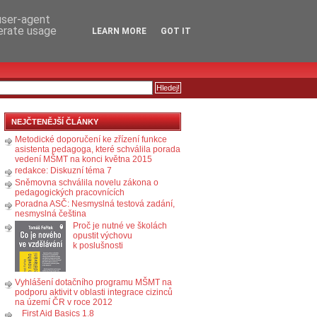
RSS
KOMENTÁŘE
 user-agent
nerate usage
LEARN MORE
GOT IT
NEJČTENĚJŠÍ ČLÁNKY
Metodické doporučení ke zřízení funkce
asistenta pedagoga, které schválila porada
vedení MŠMT na konci května 2015
redakce: Diskuzní téma 7
Sněmovna schválila novelu zákona o
pedagogických pracovnících
Poradna ASČ: Nesmyslná testová zadání,
nesmyslná čeština
Proč je nutné ve školách
opustit výchovu
k poslušnosti
Vyhlášení dotačního programu MŠMT na
podporu aktivit v oblasti integrace cizinců
na území ČR v roce 2012
First Aid Basics 1.8