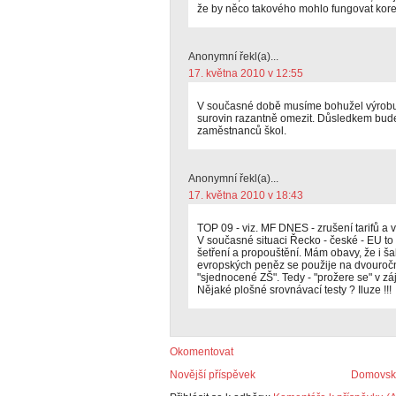
že by něco takového mohlo fungovat kore
Anonymní řekl(a)...
17. května 2010 v 12:55
V současné době musíme bohužel výrobu
surovin razantně omezit. Důsledkem bud
zaměstnanců škol.
Anonymní řekl(a)...
17. května 2010 v 18:43
TOP 09 - viz. MF DNES - zrušení tarifů a vy
V současné situaci Řecko - české - EU to
šetření a propouštění. Mám obavy, že i ša
evropských peněz se použije na dvouročn
"sjednocené ZŠ". Tedy - "prožere se" v z
Nějaké plošné srovnávací testy ? Iluze !!!
Okomentovat
Novější příspěvek
Domovská