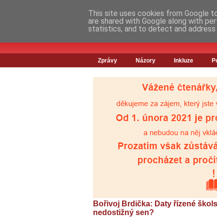
This site uses cookies from Google to 
are shared with Google along with per
statistics, and to detect and address
Zprávy
Názory
Inkluze
P
Bořivoj Brdička: Daty řízené škol
nedostižný sen?