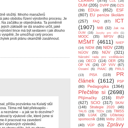
CERMAT
(578)
CLIL
(18)
DUM
(205)
DVPP
(59)
DZS
EDUin
(852)
ESF
(39)
ádně složitý. Mnoho manažerů
(807)
EU peníze školám
 jako obdobu řízení výrobního procesu. Je
ICT
(257)
FAQ
(87)
ta. Na začátku je objednávka. Ta poměrně
(1907)
 jejich základě se dá snadno určit, jaké
IWB
(32)
Jak na
ýrobní lince má být sestaven i jak dlouho
DUM
(16)
Jazyky pro děti
(1)
ik vyspělé, že umožňují celý proces
MOOC
(35)
MPSV
(61)
chylek proti plánu okamžitě zasáhnout.
MŠMT
(4611)
NAEP
NIDV
(228)
NIDM
(58)
(14)
NÚV
(321)
NÚOV
(55)
Národní rada pro vzdělávání
OECD
(114)
OER
(25)
(16)
OP VK
(24)
OP VVV
(67)
Ostatní
(6)
PIAAC
(8)
PIRLS
PR
PISA
(119)
(13)
článek
(1612)
PSP
Pedagogika
(1364)
(80)
Přečtěte si
(2698)
Přijímačky
(216)
RVP
(627)
SCIO
(317)
SKAV
al, přišla pozvánka na Kulatý stůl
(148)
Strategie 2020
(46)
kova. Téma mě fakt překvapilo -
TIMSS
TALIS
(19)
TEDx
(10)
t a neznáme – a jak se to dozvíme?
(39)
UJAK
(25)
Učitelský
ovat ty výukové cíle, které jsme si
spomocník
(169)
Volby 2013
eme-li pracovat na zavedení
Zprávy
ní výukových výsledků.
(40)
VÚP
(53)