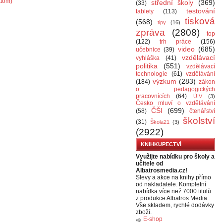
Atom)
střední školy
(369)
(33)
testování
tablety
(113)
tisková
(568)
tipy
(16)
zpráva
(2808)
top
(122)
trh práce
(156)
video
(685)
učebnice
(39)
vzdělávací
vyhláška
(41)
politika
(551)
vzdělávací
technologie
(61)
vzdělávání
výzkum
(283)
(184)
zákon
o pedagogických
pracovnících
(64)
ÚIV
(3)
Česko mluví o vzdělávání
ČŠI
(699)
(58)
čtenářství
školství
(31)
Škola21
(3)
(2922)
KNIHKUPECTVÍ
Využijte nabídku pro školy a
učitele od
Albatrosmedia.cz!
Slevy a akce na knihy přímo
od nakladatele. Kompletní
nabídka více než 7000 titulů
z produkce Albatros Media.
Vše skladem, rychlé dodávky
zboží.
E-shop