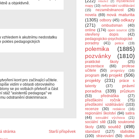
(222)
myšlenkové
mládež
(2)
ktně a objektivně.
mapy
(10)
neformální vzdělávání
nezaměstnanost
(26)
(15)
nová maturita
novela
(69)
(1305)
odkazy
odbory
(45)
(271)
ombudsman
(40)
online
(174)
open source
(23)
otevřený dopis
(42)
 vzhledem k akutnímu nedostatku
pedagogicko-psychologické
e pokles pedagogických
poradny
(41)
petice
(19)
polemika
(1885)
pozvánky
(1810)
praktické školy
(25)
prezentace
(66)
profese
učitele
(50)
prognózy
(16)
projekt
(506)
program
(64)
tvoření kont pro začínající učitele.
projekty
(231)
práce s
 spíše vidím v oblasti obrovského
právní
talenty
(37)
blony se po volbách přetvoří a část
poradna
(339)
průzkum
í stáž "asistentů pedagoga" ve
(53)
přednáška
(27)
ájmu odstranění diskriminace.
předškolní ročník
(75)
předškolní vzdělávání
(103)
recenze
(30)
redakce
(16)
regionální školství
(94)
satira
(44)
sexuální výchova
(21)
sociální sítě
(110)
soukromé
soutěž
(498)
školy
(165)
 stránka
Starší příspěvek
standard
(127)
statistika
(100)
stravování
(50)
studie