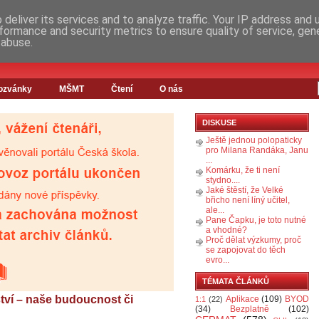
deliver its services and to analyze traffic. Your IP address and
formance and security metrics to ensure quality of service, ge
 abuse.
ozvánky
MŠMT
Čtení
O nás
DISKUSE
Ještě jednou polopaticky
pro Milana Randáka, Janu
...
Komárku, že ti není
stydno....
Jaké štěstí, že Velké
břicho není líný učitel,
ale...
Pane Čapku, je toto nutné
a vhodné?
Proč dělat výzkumy, proč
se zapojovat do těch
evro...
TÉMATA ČLÁNKŮ
ství – naše budoucnost či
Aplikace
(109)
BYOD
1:1
(22)
(34)
Bezplatně
(102)