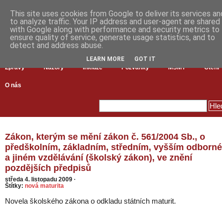
This site uses cookies from Google to deliver its services an
to analyze traffic. Your IP address and user-agent are shared
with Google along with performance and security metrics to
ensure quality of service, generate usage statistics, and to
detect and address abuse.
LEARN MORE
GOT IT
Zprávy
Názory
Inkluze
Pozvánky
MŠMT
Čtení
O nás
Zákon, kterým se mění zákon č. 561/2004 Sb., o
předškolním, základním, středním, vyšším odborn
a jiném vzdělávání (školský zákon), ve znění
pozdějších předpisů
středa 4. listopadu 2009
·
Štítky:
nová maturita
Novela školského zákona o odkladu státních maturit.