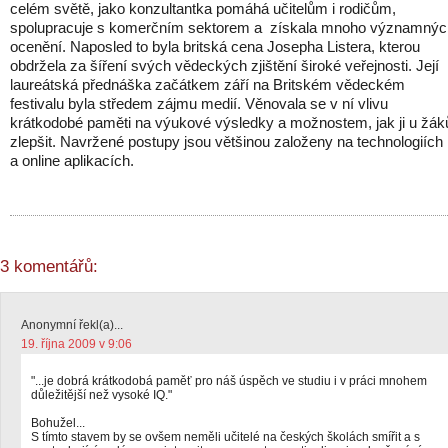
celém světě, jako konzultantka pomáhá učitelům i rodičům,
spolupracuje s komerčním sektorem a získala mnoho významnýc
ocenění. Naposled to byla britská cena Josepha Listera, kterou
obdržela za šíření svých vědeckých zjištění široké veřejnosti. Její
laureátská přednáška začátkem září na Britském vědeckém
festivalu byla středem zájmu medií. Věnovala se v ní vlivu
krátkodobé paměti na výukové výsledky a možnostem, jak ji u žák
zlepšit. Navržené postupy jsou většinou založeny na technologiích
a online aplikacích.
3 komentářů:
Anonymní řekl(a)...
19. října 2009 v 9:06
"...je dobrá krátkodobá paměť pro náš úspěch ve studiu i v práci mnohem
důležitější než vysoké IQ."
Bohužel...
S tímto stavem by se ovšem neměli učitelé na českých školách smířit a s