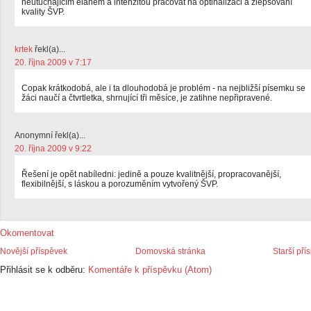
neutuchajícím elánem a intenzitou pracovat na optinalizaci a zlepšování
kvality ŠVP.
krtek
řekl(a)...
20. října 2009 v 7:17
Copak krátkodobá, ale i ta dlouhodobá je problém - na nejbližší písemku se
žáci naučí a čtvrtletka, shrnující tři měsíce, je zatihne nepřipravené.
Anonymní řekl(a)...
20. října 2009 v 9:22
Řešení je opět nabíledni: jedině a pouze kvalitnější, propracovanější,
flexibilnější, s láskou a porozuměním vytvořený ŠVP.
Okomentovat
Novější příspěvek
Domovská stránka
Starší pří
Přihlásit se k odběru:
Komentáře k příspěvku (Atom)