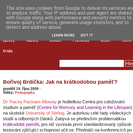
This site uses cookies from Google to deliver its services an
to analyze traffic. Your IP address and user-agent are shared
with Google along with performance and security metrics to
ensure quality of service, generate usage statistics, and to
detect and address abuse.
LEARN MORE
GOT IT
Zprávy
Názory
Inkluze
Pozvánky
MŠMT
Čtení
O nás
Bořivoj Brdička: Jak na krátkodobou paměť?
pondělí 19. října 2009
·
Štítky:
Pedagogika
Dr Tracey Packiam Alloway
je ředitelkou Centra pro celoživotní
studium a paměť (
Centre for Memory and Learning in the Lifespan
)
na skotské
University of Stirling
. Je autorkou celé řady vědeckých
studií a odborných článků. Zabývá se především problematikou
krátkodobé paměti
, pro niž vyvinula první standardizovaný způsob
testování zjišťující schopnost učit se. Přednáší na konferencích po