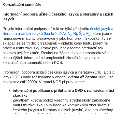
Konzultační semináře
Informační podpora učitelů českého jazyka a literatury a cizích
jazyků
Projekt informační podpory učitelů se týká předmětu
český jazyk a
literatura
a
cizích jazyků (konkrétně Aj, Nj, Rj, Šj a Fj)
, které jsou v
rámci nové maturity připravovány jako komplexní zkoušky. Ty se
skládají se ze tří dílčích zkoušek – didaktického testu, písemné
práce a ústní zkoušky. Právě pro učitele těchto předmětů tak
nastává nejvíce změn. Reakcí na žádost škol o zprostředkování
detailnějších informací o komplexních zkouškách je projekt
konzultačních seminářů neboli KOS.
Informační podpora učitelů českého jazyka a literatury (ČJL) a cizí
jazyků (CJ) bude realizována v období
května až června 2009
(lze
navázat v
září 2009
). V rámci KOS připravujeme:
informační publikace s přílohami a DVD s nahrávkami úst
zkoušky
Začátkem května obdrží všechny střední školy zakončené
maturitní zkouškou publikace ke komplexním zkouškám z
českého jazyka a literatury a cizích jazyků, a to pro všechny