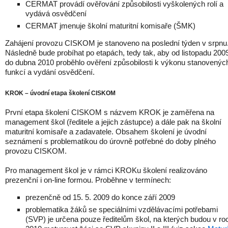
CERMAT provádí ověřování způsobilosti vyškolených rolí a
vydává osvědčení
CERMAT jmenuje školní maturitní komisaře (ŠMK)
Zahájení provozu CISKOM je stanoveno na poslední týden v srpnu
Následně bude probíhat po etapách, tedy tak, aby od listopadu 200
do dubna 2010 proběhlo ověření způsobilosti k výkonu stanovenýc
funkcí a vydání osvědčení.
KROK – úvodní etapa školení CISKOM
První etapa školení CISKOM s názvem KROK je zaměřena na
management škol (ředitele a jejich zástupce) a dále pak na školní
maturitní komisaře a zadavatele. Obsahem školení je úvodní
seznámení s problematikou do úrovně potřebné do doby plného
provozu CISKOM.
Pro management škol je v rámci KROKu školení realizováno
prezenční i on-line formou. Proběhne v termínech:
prezenčně od 15. 5. 2009 do konce září 2009
problematika žáků se speciálními vzdělávacími potřebami
(SVP) je určena pouze ředitelům škol, na kterých budou v ro