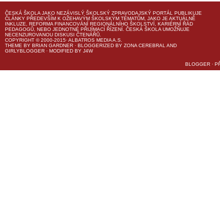
ČESKÁ ŠKOLA
JAKO NEZÁVISLÝ ŠKOLSKÝ ZPRAVODAJSKÝ PORTÁL PUBLIKUJE
ČLÁNKY PŘEDEVŠÍM K OŽEHAVÝM ŠKOLSKÝM TÉMATŮM, JAKO JE AKTUÁLNĚ
INKLUZE, REFORMA FINANCOVÁNÍ REGIONÁLNÍHO ŠKOLSTVÍ, KARIÉRNÍ ŘÁD
PEDAGOGŮ, NEBO JEDNOTNÉ PŘIJÍMACÍ ŘÍZENÍ.
ČESKÁ ŠKOLA
UMOŽŇUJE
NECENZUROVANOU DISKUSI ČTENÁŘŮ.
COPYRIGHT © 2000-2015· ALBATROS MEDIA A.S.
THEME
BY
BRIAN GARDNER
· BLOGGERIZED BY
ZONA CEREBRAL
AND
GIRLYBLOGGER
· MODIFIED BY
J4W
BLOGGER
·
P