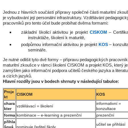
Jednou z hlavních součástí přípravy společné části maturitní zkou
je vybudování její personální infrastruktury. Vzdělávání pedagogic
pracovníků pro tento účel bude probíhat dvěma formami:
základní školicí aktivitou je projekt
CISKOM
– Certifik
instruktáže, školení k maturitě,
podpůrnou informační aktivitou je projekt
KOS
– konzult
semináře.
Je nutné odlišit tyto dvě formy – přípravu pedagogických pracovník
maturitní zkoušce v rámci školení CISKOM a projekt KOS, který je
zamýšlen jako informační podpora učitelů českého jazyka a literatu
a cizích jazyků.
Hlavní rozdíly jsou v bodech shrnuty v následující tabulce:
Proje
CISKOM
KOS
kt
chara
informativní =
vzdělávací = školení
kter
konzultace
forma
kombinace – e-learning a prezenční
prezenční
přihla
učitel se přihlásí
šová
nominuje ředitel školy