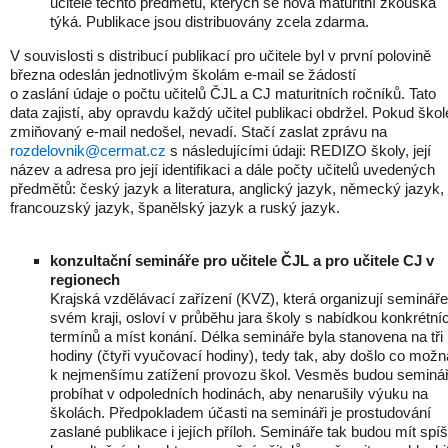
učitele těchto předmětů, kterých se nová maturitní zkouška
týká. Publikace jsou distribuovány zcela zdarma.
V souvislosti s distribucí publikací pro učitele byl v první polovině
března odeslán jednotlivým školám e-mail se žádostí
o zaslání údaje o počtu učitelů ČJL a CJ maturitních ročníků. Tato
data zajistí, aby opravdu každý učitel publikaci obdržel. Pokud škol
zmiňovaný e-mail nedošel, nevadí. Stačí zaslat zprávu na
rozdelovnik@cermat.cz
s následujícími údaji: REDIZO školy, její
název a adresa pro její identifikaci a dále počty učitelů uvedených
předmětů: český jazyk a literatura, anglický jazyk, německý jazyk,
francouzský jazyk, španělský jazyk a ruský jazyk.
konzultační semináře pro učitele ČJL a pro učitele CJ v
regionech
Krajská vzdělávací zařízení (KVZ), která organizují seminář
svém kraji, osloví v průběhu jara školy s nabídkou konkrétní
termínů a míst konání. Délka semináře byla stanovena na tři
hodiny (čtyři vyučovací hodiny), tedy tak, aby došlo co možn
k nejmenšímu zatížení provozu škol. Vesměs budou seminá
probíhat v odpoledních hodinách, aby nenarušily výuku na
školách. Předpokladem účasti na semináři je prostudování
zaslané publikace i jejích příloh. Semináře tak budou mít spí