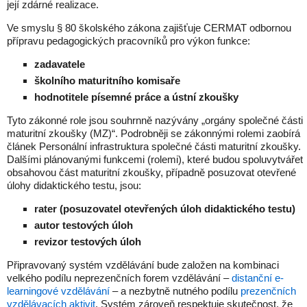
její zdárné realizace.
Ve smyslu § 80 školského zákona zajišťuje CERMAT odbornou
přípravu pedagogických pracovníků pro výkon funkce:
zadavatele
školního maturitního komisaře
hodnotitele písemné práce a ústní zkoušky
Tyto zákonné role jsou souhrnně nazývány „orgány společné části
maturitní zkoušky (MZ)“. Podrobněji se zákonnými rolemi zaobírá
článek Personální infrastruktura společné části maturitní zkoušky.
Dalšími plánovanými funkcemi (rolemi), které budou spoluvytvářet
obsahovou část maturitní zkoušky, případně posuzovat otevřené
úlohy didaktického testu, jsou:
rater (posuzovatel otevřených úloh didaktického testu)
autor testových úloh
revizor testových úloh
Připravovaný systém vzdělávání bude založen na kombinaci
velkého podílu neprezenčních forem vzdělávání –
distanční e-
learningové vzdělávání
– a nezbytně nutného podílu
prezenčních
vzdělávacích aktivit
. Systém zároveň respektuje skutečnost, že