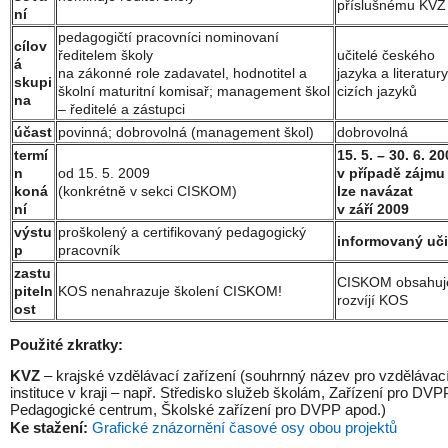
příslušnému KVZ
ní
pedagogičtí pracovníci nominovaní
cílov
ředitelem školy
učitelé českého
á
na zákonné role zadavatel, hodnotitel a
jazyka a literatur
skupi
školní maturitní komisař; management škol
cizích jazyků
na
– ředitelé a zástupci
účast
povinná; dobrovolná (management škol)
dobrovolná
termí
15. 5. – 30. 6. 2
n
od 15. 5. 2009
v případě zájmu
koná
(konkrétně v sekci CISKOM)
lze navázat
ní
v září 2009
výstu
proškolený a certifikovaný pedagogický
informovaný uči
p
pracovník
zastu
CISKOM obsahuj
piteln
KOS nenahrazuje školení CISKOM!
rozvíjí KOS
ost
Použité zkratky:
KVZ
– krajské vzdělávací zařízení (souhrnný název pro vzdělávac
instituce v kraji – např. Středisko služeb školám, Zařízení pro DVP
Pedagogické centrum, Školské zařízení pro DVPP apod.)
Ke stažení:
Grafické znázornění časové osy obou projektů