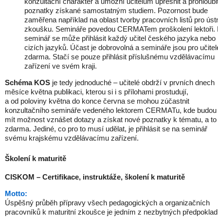
konzultační charakter a umožní učitelům upřesnit a prohloubi
poznatky získané samostatným studiem. Pozornost bude
zaměřena například na oblast tvorby pracovních listů pro úst
zkoušku. Semináře povedou CERMATem proškolení lektoři.
seminář se může přihlásit každý učitel českého jazyka nebo
cizích jazyků. Účast je dobrovolná a semináře jsou pro učitel
zdarma. Stačí se pouze přihlásit příslušnému vzdělávacímu
zařízení ve svém kraji.
Schéma KOS
je tedy jednoduché – učitelé obdrží v prvních dnech
měsíce května publikaci, kterou si i s přílohami prostudují,
a od poloviny května do konce června se mohou zúčastnit
konzultačního semináře vedeného lektorem CERMATu, kde budou
mít možnost vznášet dotazy a získat nové poznatky k tématu, a to
zdarma. Jediné, co pro to musí udělat, je přihlásit se na seminář
svému krajskému vzdělávacímu zařízení.
Školení k maturitě
CISKOM – Certifikace, instruktáže, školení k maturitě
Motto:
Úspěšný průběh přípravy všech pedagogických a organizačních
pracovníků k maturitní zkoušce je jedním z nezbytných předpokla