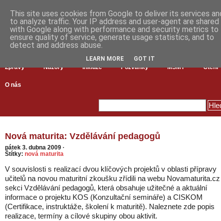
This site uses cookies from Google to deliver its services an
to analyze traffic. Your IP address and user-agent are shared
with Google along with performance and security metrics to
ensure quality of service, generate usage statistics, and to
detect and address abuse.
LEARN MORE
GOT IT
Zprávy
Názory
Inkluze
Pozvánky
MŠMT
Čtení
O nás
Nová maturita: Vzdělávání pedagogů
pátek 3. dubna 2009
·
Štítky:
nová maturita
V souvislosti s realizací dvou klíčových projektů v oblasti přípravy
učitelů na novou maturitní zkoušku zřídili na webu Novamaturita.cz
sekci Vzdělávání pedagogů, která obsahuje užitečné a aktuální
informace o projektu KOS (Konzultační semináře) a CISKOM
(Certifikace, instruktáže, školení k maturitě). Naleznete zde popis
realizace, termíny a cílové skupiny obou aktivit.