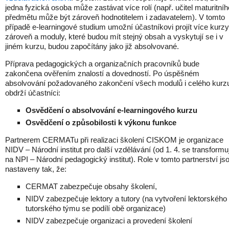
jedna fyzická osoba může zastávat více rolí (např. učitel maturitníh
předmětu může být zároveň hodnotitelem i zadavatelem). V tomto
případě e-learningové studium umožní účastníkovi projít více kurzy
zároveň a moduly, které budou mít stejný obsah a vyskytují se i v
jiném kurzu, budou započítány jako již absolvované.
Příprava pedagogických a organizačních pracovníků bude
zakončena ověřením znalostí a dovedností. Po úspěšném
absolvování požadovaného zakončení všech modulů i celého kurz
obdrží účastníci:
Osvědčení o absolvování e-learningového kurzu
Osvědčení o způsobilosti k výkonu funkce
Partnerem CERMATu při realizaci školení CISKOM je organizace
NIDV – Národní institut pro další vzdělávání (od 1. 4. se transformu
na NPI – Národní pedagogický institut). Role v tomto partnerství js
nastaveny tak, že:
CERMAT zabezpečuje obsahy školení,
NIDV zabezpečuje lektory a tutory (na vytvoření lektorského
tutorského týmu se podílí obě organizace)
NIDV zabezpečuje organizaci a provedení školení