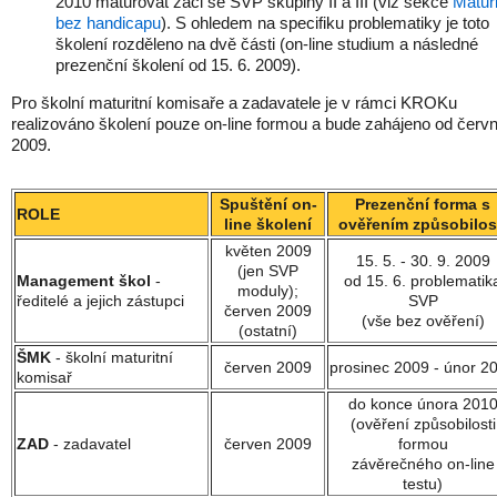
2010 maturovat žáci se SVP skupiny II a III (viz sekce
Maturi
bez handicapu
). S ohledem na specifiku problematiky je toto
školení rozděleno na dvě části (on-line studium a následné
prezenční školení od 15. 6. 2009).
Pro školní maturitní komisaře a zadavatele je v rámci KROKu
realizováno školení pouze on-line formou a bude zahájeno od červ
2009.
Spuštění on-
Prezenční forma s
ROLE
line školení
ověřením způsobilos
květen 2009
15. 5. - 30. 9. 2009
(jen SVP
Management škol
-
od 15. 6. problematik
moduly);
ředitelé a jejich zástupci
SVP
červen 2009
(vše bez ověření)
(ostatní)
ŠMK
- školní maturitní
červen 2009
prosinec 2009 - únor 2
komisař
do konce února 201
(ověření způsobilosti
ZAD
- zadavatel
červen 2009
formou
závěrečného on-line
testu)