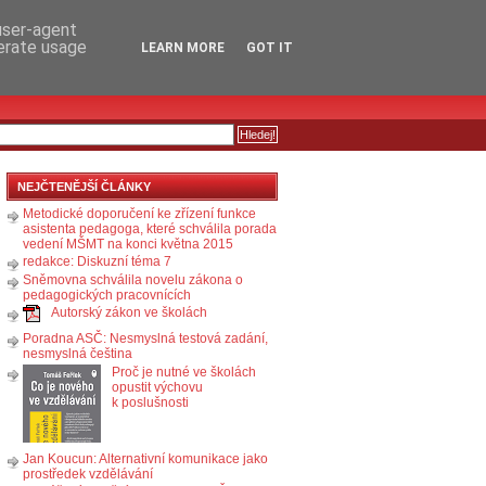
RSS
KOMENTÁŘE
 user-agent
nerate usage
LEARN MORE
GOT IT
NEJČTENĚJŠÍ ČLÁNKY
Metodické doporučení ke zřízení funkce
asistenta pedagoga, které schválila porada
vedení MŠMT na konci května 2015
redakce: Diskuzní téma 7
Sněmovna schválila novelu zákona o
pedagogických pracovnících
Autorský zákon ve školách
Poradna ASČ: Nesmyslná testová zadání,
nesmyslná čeština
Proč je nutné ve školách
opustit výchovu
k poslušnosti
Jan Koucun: Alternativní komunikace jako
prostředek vzdělávání