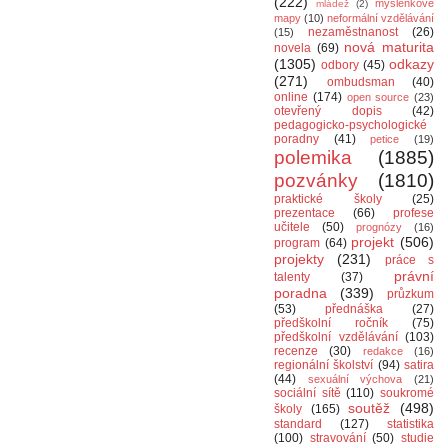
(222)
myšlenkové
mládež
(2)
mapy
(10)
neformální vzdělávání
nezaměstnanost
(26)
(15)
nová maturita
novela
(69)
(1305)
odkazy
odbory
(45)
(271)
ombudsman
(40)
online
(174)
open source
(23)
otevřený dopis
(42)
pedagogicko-psychologické
poradny
(41)
petice
(19)
polemika
(1885)
pozvánky
(1810)
praktické školy
(25)
prezentace
(66)
profese
učitele
(50)
prognózy
(16)
projekt
(506)
program
(64)
projekty
(231)
práce s
právní
talenty
(37)
poradna
(339)
průzkum
(53)
přednáška
(27)
předškolní ročník
(75)
předškolní vzdělávání
(103)
recenze
(30)
redakce
(16)
regionální školství
(94)
satira
(44)
sexuální výchova
(21)
sociální sítě
(110)
soukromé
soutěž
(498)
školy
(165)
standard
(127)
statistika
(100)
stravování
(50)
studie