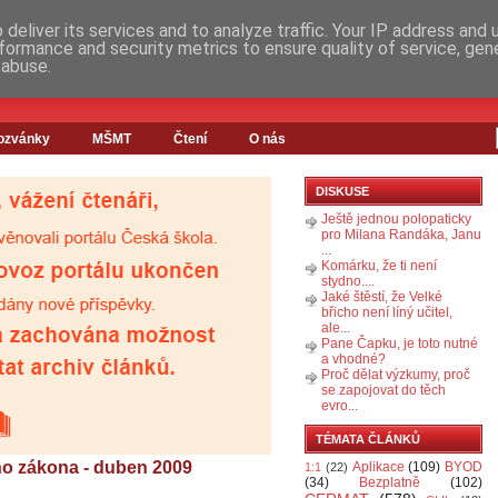
deliver its services and to analyze traffic. Your IP address and
formance and security metrics to ensure quality of service, ge
 abuse.
ozvánky
MŠMT
Čtení
O nás
DISKUSE
Ještě jednou polopaticky
pro Milana Randáka, Janu
...
Komárku, že ti není
stydno....
Jaké štěstí, že Velké
břicho není líný učitel,
ale...
Pane Čapku, je toto nutné
a vhodné?
Proč dělat výzkumy, proč
se zapojovat do těch
evro...
TÉMATA ČLÁNKŮ
o zákona - duben 2009
Aplikace
(109)
BYOD
1:1
(22)
(34)
Bezplatně
(102)