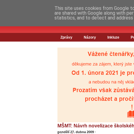
This site uses cookies from Google to 
are shared with Google along with per
statistics, and to detect and address
Zprávy
Názory
Inkluze
P
MŠMT: Návrh novelizace školskéh
pondělí 27. dubna 2009
·