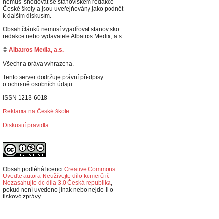
nemusí shodovat se stanoviskem redakce
České školy a jsou uveřejňovány jako podnět
k dalším diskusím.
Obsah článků nemusí vyjadřovat stanovisko
redakce nebo vydavatele Albatros Media, a.s.
©
Albatros Media, a.s.
Všechna práva vyhrazena.
Tento server dodržuje právní předpisy
o ochraně osobních údajů.
ISSN 1213-6018
Reklama na České škole
Diskusní pravidla
Obsah podléhá licenci
Creative Commons
Uveďte autora-Neužívejte dílo komerčně-
Nezasahujte do díla 3.0 Česká republika
,
p
okud není uvedeno jinak nebo nejde-li o
tiskové zprávy.