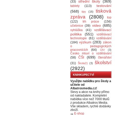
střední školy
(369)
(33)
testování
tablety
(113)
tisková
(568)
tipy
(16)
zpráva
(2808)
top
(122)
trh práce
(156)
video
(685)
učebnice
(39)
vzdělávací
vyhláška
(41)
politika
(551)
vzdělávací
technologie
(61)
vzdělávání
výzkum
(283)
(184)
zákon
o pedagogických
pracovnících
(64)
ÚIV
(3)
Česko mluví o vzdělávání
ČŠI
(699)
(58)
čtenářství
školství
(31)
Škola21
(3)
(2922)
KNIHKUPECTVÍ
Využijte nabídku pro školy a
učitele od
Albatrosmedia.cz!
Slevy a akce na knihy přímo
od nakladatele. Kompletní
nabídka více než 7000 titulů
z produkce Albatros Media.
Vše skladem, rychlé dodávky
zboží.
E-shop