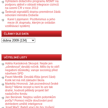
Vyhlášení dotačního programu MŠMT na
podporu aktivit v oblasti integrace cizinců
na území ČR v roce 2012
Šedesát signatářů dopisu premiérovi žádá
odvolání ministra Dobeše
Karel Lippmann: Pozitivismus a jeho
meze (K dogmatu, kterým je ovládán
vzdělávací systém)
ČLÁNKY DLE DATA
UČITELSKÉ LISTY
Adéla Karásková Skoupá: Nejde jen
„ušmiknout“ devátý ročník. Mělo by to obří
negativní důsledky, varuje sociolog před
návrhem SPD
Pavel Mentlík: Devátá třída (první část):
Kolik let má mít základní škola
Markéta Hronová: Jak pozvednout české
školy? Máme recept a není to ani tak
drahé, hodnotí pětiletý projekt šéf
nadačního fondu
Jan Beránek: Nejdou vašim potomkům
počty? Pomoci může doučování pod
dohledem umělé inteligence
Josef Mačí: Babiš vrací do hry zrušení