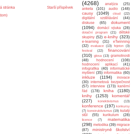
(4268)
analýza
(25)
 stránka
Starší příspěvek
anketa
(101)
audio
(148)
causy
(1049)
cloud
(22)
Atom)
digitální vzdělávání
(44)
dokument
diskuse
(65)
(1094)
domácí výuka
(28)
dětské
dotační program
(21)
e-knihy
(323)
skupiny
(52)
e-learning
(31)
eTwinning
(32)
evaluace
(13)
fejeton
(3)
financování
festival
(22)
(310)
gramotnosti
glosa
(13)
(48)
hodnocení
(108)
hodnocení aplikací
(41)
infografika
(40)
informatické
myšlení
(35)
informatika
(60)
inkluze
(1194)
inovace
(30)
internetová bezpečnost
(57)
interview
(173)
kariérní
kniha
(1180)
řád
(178)
knihy
(1253)
komentář
(227)
konektivismus
(13)
konference
(197)
konkursy
kulatý
(7)
konstruktivismus
(19)
stůl
(55)
kurikulum
(28)
matematika
licence
(7)
(298)
metodika
(39)
migrace
ministryně školství
(87)