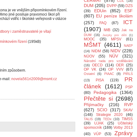
CERMAT
(578)
CLIL
(18)
DUM
(205)
DVPP
(59)
DZS
ona je ve vnějším připomínkovém řízení.
EDUin
(852)
ESF
(39)
Mimo jiné posiluje pravomoci škol při
(807)
EU peníze školám
hází vstříc i školské veřejnosti v otázce
ICT
(257)
FAQ
(87)
(1907)
IWB
(32)
Jak na
bory i zaměstnavatelé je vítají
DUM
(16)
Jazyky pro děti
(1)
MOOC
(35)
MPSV
(61)
omínkovém řízení
(195kB)
MŠMT
(4611)
NAEP
NIDV
(228)
NIDM
(58)
(14)
NÚV
(321)
NÚOV
(55)
Národní rada pro vzdělávání
OECD
(114)
OER
(25)
(16)
OP VK
(24)
OP VVV
(67)
rdním způsobem.
Ostatní
(6)
PIAAC
(8)
PIRLS
PR
e-mail:
novela561ri2009@msmt.cz
PISA
(119)
(13)
článek
(1612)
PSP
Pedagogika
(1364)
(80)
Přečtěte si
(2698)
Přijímačky
(216)
RVP
(627)
SCIO
(317)
SKAV
(148)
Strategie 2020
(46)
TIMSS
TALIS
(19)
TEDx
(10)
(39)
UJAK
(25)
Učitelský
spomocník
(169)
Volby 2013
Zprávy
(40)
VÚP
(53)