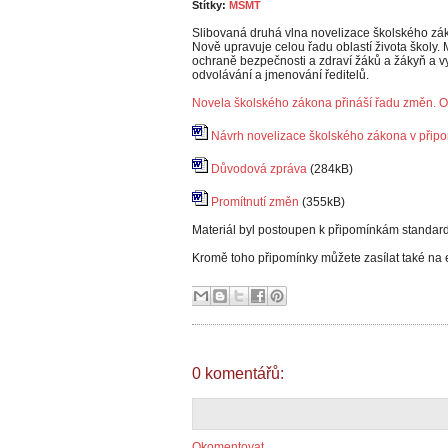
Štítky:
MŠMT
Slibovaná druhá vlna novelizace školského zák
Nově upravuje celou řadu oblastí života školy. 
ochraně bezpečnosti a zdraví žáků a žákyň a vyc
odvolávání a jmenování ředitelů.
Novela školského zákona přináší řadu změn. Od
Návrh novelizace školského zákona v přip
Důvodová zpráva
(284kB)
Promítnutí změn
(355kB)
Materiál byl postoupen k připomínkám standa
Kromě toho připomínky můžete zasílat také na 
0 komentářů:
Okomentovat