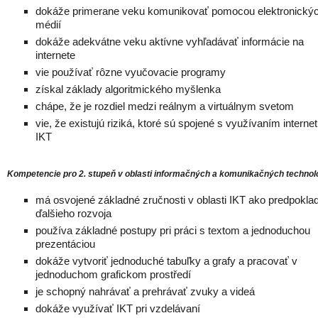
dokáže primerane veku komunikovať pomocou elektronický
médií
dokáže adekvátne veku aktívne vyhľadávať informácie na
internete
vie používať rôzne vyučovacie programy
získal základy algoritmického myšlenka
chápe, že je rozdiel medzi reálnym a virtuálnym svetom
vie, že existujú riziká, ktoré sú spojené s využívaním interne
IKT
Kompetencie pro 2. stupeň v oblasti informačných a komunikačných technoló
má osvojené základné zručnosti v oblasti IKT ako predpokla
ďalšieho rozvoja
používa základné postupy pri práci s textom a jednoduchou
prezentáciou
dokáže vytvoriť jednoduché tabuľky a grafy a pracovať v
jednoduchom grafickom prostředí
je schopný nahrávať a prehrávať zvuky a videá
dokáže využívať IKT pri vzdelávaní