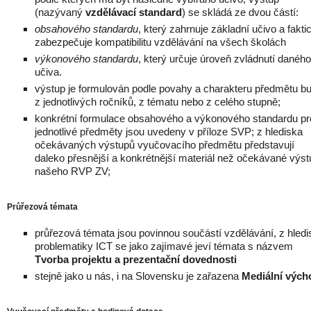
(nazývaný
vzdělávací standard
) se skládá ze dvou částí:
obsahového standardu
, který zahrnuje základní učivo a fakti
zabezpečuje kompatibilitu vzdělávání na všech školách
výkonového standardu
, který určuje úroveň zvládnutí daného
učiva.
výstup je formulován podle povahy a charakteru předmětu b
z jednotlivých ročníků, z tématu nebo z celého stupně;
konkrétní formulace obsahového a výkonového standardu pr
jednotlivé předměty jsou uvedeny v příloze SVP; z hlediska
očekávaných výstupů vyučovacího předmětu představují
daleko přesnější a konkrétnější materiál než očekávané výs
našeho RVP ZV;
Průřezová témata
průřezová témata jsou povinnou součástí vzdělávání, z hledi
problematiky ICT se jako zajímavé jeví témata s názvem
Tvorba projektu a prezentační dovednosti
stejně jako u nás, i na Slovensku je zařazena
Mediální vých