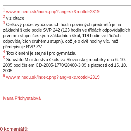
1
www.minedu.sk/index.php?lang=sk&rootId=2319
2
viz citace
3
Celkový počet vyučovacích hodin povinných předmětů je na
základní škole podle SVP 242 (123 hodin ve třídách odpovídajících
prvnímu stupni českých základních škol, 119 hodin ve třídách
odpovídajících druhému stupni), což je o dvě hodiny víc, než
předepisuje RVP ZV.
4
Toto členění je stejné i pro gymnázia.
5
Schválilo Ministerstvo školstva Slovenskej republiky dna 6. 10.
2005 pod číslem CD-2005-1770/28460-3:09 s platností od 15. 10.
2005.
6
www.minedu.sk/index.php?lang=sk&rootId=2319
Ivana Přichystalová
0 komentářů: