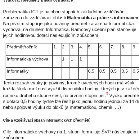
Vyučovací předměty a hodinová dotace
Problematika ICT je na obou stupních základního vzdělávání
zařazena do vzdělávací oblasti
Matematika a práce s informacem
Na prvním stupni je jako povinný předmět zařazena Informatická
výchova, na druhém Informatika. Rámcový učební plán stanovuje
jejich hodinovou dotaci následujícím způsobem:
Předmět/ročník
1.
2.
3.
4.
5.
6.
7.
8.
9.
Informatická výchova
1
1
1
Informatiky
0,5
0,5
0,5
0,5
0,5
Tento rozsah výuky je povinný, kromě uvedených hodin má však
každá škola možnost využít disponibilní hodiny, kterých je v každ
3
ročníku druhého stupně šest, na prvním stupni pět.
Výuku předmě
s dotací 0,5 hodiny týdně lze řešit jako jednu hodinu jednou za 14 d
nebo spojovat výuku do bloků (s matematikou, chemií, …)
Cíle a vzdělávací obsah informatických předmětů
Cíle informatické výchovy na 1. stupni formuluje ŠVP následujícím
způsobem: