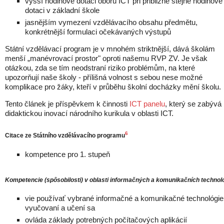
vyšší hodinové dotaci oboru ICT při přibližně stejné hodinové
dotaci v základní škole
jasnějším vymezení vzdělávacího obsahu předmětu,
konkrétnější formulaci očekávaných výstupů
Státní vzdělávací program je v mnohém striktnější, dává školám
menší „manévrovací prostor" oproti našemu RVP ZV. Je však
otázkou, zda se tím neodstraní riziko problémům, na které
upozorňují naše školy - přílišná volnost s sebou nese možné
komplikace pro žáky, kteří v průběhu školní docházky mění školu.
Tento článek je příspěvkem k činnosti
ICT panelu
, který se zabývá
didaktickou inovací národního kurikula v oblasti ICT.
6
Citace ze Státního vzdělávacího programu
kompetence pro 1. stupeň
Kompetencie (spôsobilosti) v oblasti informačných a komunikačních technoló
vie používať vybrané informačné a komunikačné technológie 
vyučovaní a učení sa
ovláda základy potrebných počítačových aplikácií