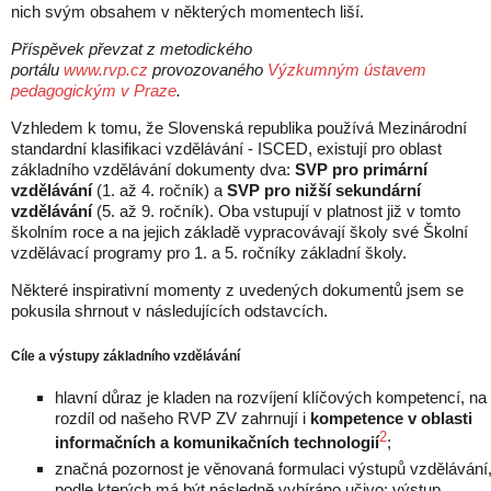
nich svým obsahem v některých momentech liší.
Příspěvek převzat z metodického
portálu
www.rvp.cz
provozovaného
Výzkumným ústavem
pedagogickým v Praze
.
Vzhledem k tomu, že Slovenská republika používá Mezinárodní
standardní klasifikaci vzdělávání - ISCED, existují pro oblast
základního vzdělávání dokumenty dva:
SVP pro primární
vzdělávání
(1. až 4. ročník) a
SVP pro nižší sekundární
vzdělávání
(5. až 9. ročník). Oba vstupují v platnost již v tomto
školním roce a na jejich základě vypracovávají školy své Školní
vzdělávací programy pro 1. a 5. ročníky základní školy.
Některé inspirativní momenty z uvedených dokumentů jsem se
pokusila shrnout v následujících odstavcích.
Cíle a výstupy základního vzdělávání
hlavní důraz je kladen na rozvíjení klíčových kompetencí, na
rozdíl od našeho RVP ZV zahrnují i
kompetence v oblasti
2
informačních a komunikačních technologií
;
značná pozornost je věnovaná formulaci výstupů vzdělávání
podle kterých má být následně vybíráno učivo; výstup