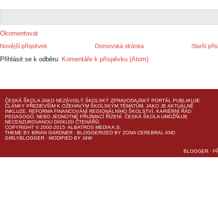
Okomentovat
Novější příspěvek
Domovská stránka
Starší pří
Přihlásit se k odběru:
Komentáře k příspěvku (Atom)
ČESKÁ ŠKOLA
JAKO NEZÁVISLÝ ŠKOLSKÝ ZPRAVODAJSKÝ PORTÁL PUBLIKUJE
ČLÁNKY PŘEDEVŠÍM K OŽEHAVÝM ŠKOLSKÝM TÉMATŮM, JAKO JE AKTUÁLNĚ
INKLUZE, REFORMA FINANCOVÁNÍ REGIONÁLNÍHO ŠKOLSTVÍ, KARIÉRNÍ ŘÁD
PEDAGOGŮ, NEBO JEDNOTNÉ PŘIJÍMACÍ ŘÍZENÍ.
ČESKÁ ŠKOLA
UMOŽŇUJE
NECENZUROVANOU DISKUSI ČTENÁŘŮ.
COPYRIGHT © 2000-2015· ALBATROS MEDIA A.S.
THEME
BY
BRIAN GARDNER
· BLOGGERIZED BY
ZONA CEREBRAL
AND
GIRLYBLOGGER
· MODIFIED BY
J4W
BLOGGER
·
P