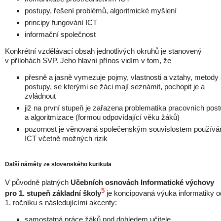
postupy, řešení problémů, algoritmické myšlení
principy fungování ICT
informační společnost
Konkrétní vzdělávací obsah jednotlivých okruhů je stanovený
v přílohách SVP. Jeho hlavní přínos vidím v tom, že
přesně a jasně vymezuje pojmy, vlastnosti a vztahy, metody
postupy, se kterými se žáci mají seznámit, pochopit je a
zvládnout
již na první stupeň je zařazena problematika pracovních pos
a algoritmizace (formou odpovídající věku žáků)
pozornost je věnovaná společenským souvislostem používá
ICT včetně možných rizik
Další náměty ze slovenského kurikula
V původně platných
Učebních osnovách Informatické výchovy
5
pro 1. stupeň základní školy
je koncipovaná výuka informatiky o
1. ročníku s následujícími akcenty:
samostatná práce žáků pod dohledem učitele