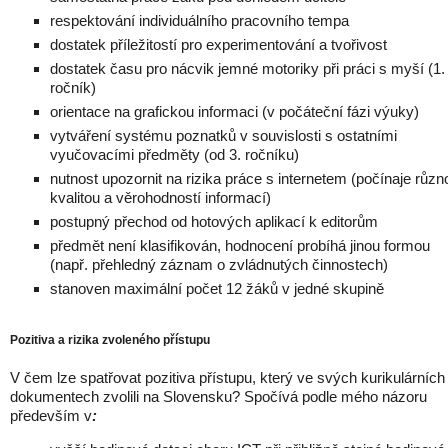
respektování individuálního pracovního tempa
dostatek příležitostí pro experimentování a tvořivost
dostatek času pro nácvik jemné motoriky při práci s myší (1.
ročník)
orientace na grafickou informaci (v počáteční fázi výuky)
vytváření systému poznatků v souvislosti s ostatními
vyučovacími předměty (od 3. ročníku)
nutnost upozornit na rizika práce s internetem (počínaje různ
kvalitou a věrohodností informací)
postupný přechod od hotových aplikací k editorům
předmět není klasifikován, hodnocení probíhá jinou formou
(např. přehledný záznam o zvládnutých činnostech)
stanoven maximální počet 12 žáků v jedné skupině
Pozitiva a rizika zvoleného přístupu
V čem lze spatřovat pozitiva přístupu, který ve svých kurikulárních
dokumentech zvolili na Slovensku? Spočívá podle mého názoru
především v
: