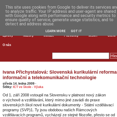
This site uses cookies from Google to deliver its services an
to analyze traffic. Your IP address and user-agent are shared
with Google along with performance and security metrics to
ensure quality of service, generate usage statistics, and to
detect and address abuse.
LEARN MORE
GOT IT
Zprávy
Názory
Inkluze
Pozvánky
MŠMT
Čtení
O nás
Ivana Přichystalová: Slovenská kurikulární reforma
informační a telekomunikační technologie
středa 14. ledna 2009
·
Štítky:
ICT ve škole - Výuka
Od 1. září 2008 vstoupil na Slovensku v platnost nový zákon
o výchově a vzdělávání, který mimo jiné zavádí do praxe
slovenských škol nové kurikulární dokumenty - Státní vzdělávací
programy (SVP)1. Ty jsou obdobou našich Rámcových
vzdělávacích programů, vycházejí ze stejné filozofie, přesto se od