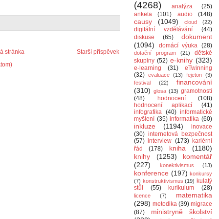
(4268)
analýza
(25)
anketa
(101)
audio
(148)
causy
(1049)
cloud
(22)
digitální vzdělávání
(44)
dokument
diskuse
(65)
(1094)
domácí výuka
(28)
 stránka
Starší příspěvek
dětské
dotační program
(21)
e-knihy
(323)
skupiny
(52)
Atom)
e-learning
(31)
eTwinning
(32)
evaluace
(13)
fejeton
(3)
financování
festival
(22)
(310)
gramotnosti
glosa
(13)
(48)
hodnocení
(108)
hodnocení aplikací
(41)
infografika
(40)
informatické
myšlení
(35)
informatika
(60)
inkluze
(1194)
inovace
(30)
internetová bezpečnost
(57)
interview
(173)
kariérní
kniha
(1180)
řád
(178)
knihy
(1253)
komentář
(227)
konektivismus
(13)
konference
(197)
konkursy
kulatý
(7)
konstruktivismus
(19)
stůl
(55)
kurikulum
(28)
matematika
licence
(7)
(298)
metodika
(39)
migrace
ministryně školství
(87)