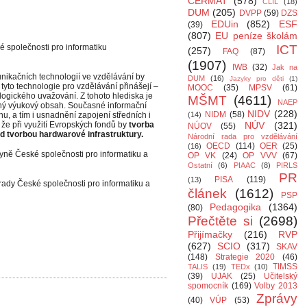
CERMAT
(578)
CLIL
(18)
DUM
(205)
DVPP
(59)
DZS
EDUin
(852)
ESF
(39)
(807)
EU peníze školám
 společnosti pro informatiku
ICT
(257)
FAQ
(87)
(1907)
IWB
(32)
Jak na
nikačních technologií ve vzdělávání by
DUM
(16)
Jazyky pro děti
(1)
 tyto technologie pro vzdělávání přinášejí –
MOOC
(35)
MPSV
(61)
ry logického uvažování. Z tohoto hlediska je
MŠMT
(4611)
NAEP
elný výukový obsah. Současné informační
NIDV
(228)
NIDM
(58)
u, a tím i usnadnění zapojení středních i
(14)
 že při využití Evropských fondů by
tvorba
NÚV
(321)
NÚOV
(55)
ed tvorbou hardwarové infrastruktury.
Národní rada pro vzdělávání
OECD
(114)
OER
(25)
(16)
yně České společnosti pro informatiku a
OP VK
(24)
OP VVV
(67)
Ostatní
(6)
PIAAC
(8)
PIRLS
PR
PISA
(119)
(13)
rady České společnosti pro informatiku a
článek
(1612)
PSP
Pedagogika
(1364)
(80)
Přečtěte si
(2698)
Přijímačky
(216)
RVP
(627)
SCIO
(317)
SKAV
(148)
Strategie 2020
(46)
TIMSS
TALIS
(19)
TEDx
(10)
(39)
UJAK
(25)
Učitelský
spomocník
(169)
Volby 2013
Zprávy
(40)
VÚP
(53)