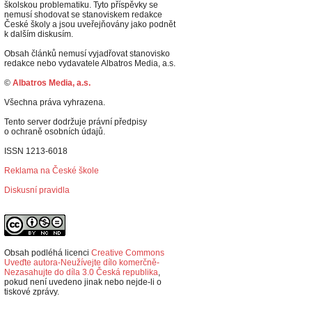
školskou problematiku. Tyto příspěvky se
nemusí shodovat se stanoviskem redakce
České školy a jsou uveřejňovány jako podnět
k dalším diskusím.
Obsah článků nemusí vyjadřovat stanovisko
redakce nebo vydavatele Albatros Media, a.s.
©
Albatros Media, a.s.
Všechna práva vyhrazena.
Tento server dodržuje právní předpisy
o ochraně osobních údajů.
ISSN 1213-6018
Reklama na České škole
Diskusní pravidla
Obsah podléhá licenci
Creative Commons
Uveďte autora-Neužívejte dílo komerčně-
Nezasahujte do díla 3.0 Česká republika
,
p
okud není uvedeno jinak nebo nejde-li o
tiskové zprávy.