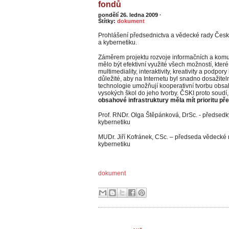
fondů
pondělí 26. ledna 2009
·
Štítky:
dokument
Prohlášení předsednictva a vědecké rady České
a kybernetiku.
Záměrem projektu rozvoje informačních a komu
mělo být efektivní využité všech možností, které
multimediality, interaktivity, kreativity a podpo
důležité, aby na Internetu byl snadno dosažit
technologie umožňují kooperativní tvorbu obsah
vysokých škol do jeho tvorby. ČSKI proto soudí,
obsahové infrastruktury měla mít prioritu př
Prof. RNDr. Olga Štěpánková, DrSc. - předsedk
kybernetiku
MUDr. Jiří Kofránek, CSc. – předseda vědecké 
kybernetiku
dokument