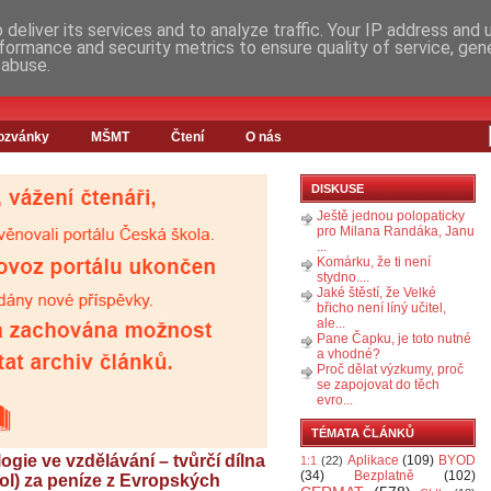
deliver its services and to analyze traffic. Your IP address and
formance and security metrics to ensure quality of service, ge
 abuse.
ozvánky
MŠMT
Čtení
O nás
DISKUSE
Ještě jednou polopaticky
pro Milana Randáka, Janu
...
Komárku, že ti není
stydno....
Jaké štěstí, že Velké
břicho není líný učitel,
ale...
Pane Čapku, je toto nutné
a vhodné?
Proč dělat výzkumy, proč
se zapojovat do těch
evro...
TÉMATA ČLÁNKŮ
gie ve vzdělávání – tvůrčí dílna
Aplikace
(109)
BYOD
1:1
(22)
(34)
Bezplatně
(102)
ol) za peníze z Evropských