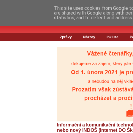
This site uses cookies from Google to 
are shared with Google along with per
statistics, and to detect and address
Zprávy
Názory
Inkluze
P
Informační a komunikační technolo
nebo nový INDOŠ (Internet DO Šk