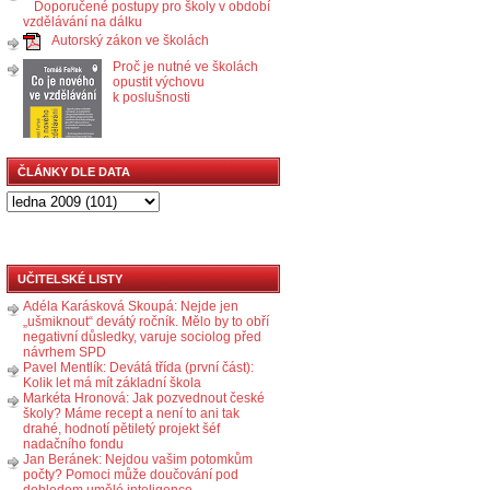
Doporučené postupy pro školy v období
vzdělávání na dálku
Autorský zákon ve školách
Proč je nutné ve školách
opustit výchovu
k poslušnosti
ČLÁNKY DLE DATA
UČITELSKÉ LISTY
Adéla Karásková Skoupá: Nejde jen
„ušmiknout“ devátý ročník. Mělo by to obří
negativní důsledky, varuje sociolog před
návrhem SPD
Pavel Mentlík: Devátá třída (první část):
Kolik let má mít základní škola
Markéta Hronová: Jak pozvednout české
školy? Máme recept a není to ani tak
drahé, hodnotí pětiletý projekt šéf
nadačního fondu
Jan Beránek: Nejdou vašim potomkům
počty? Pomoci může doučování pod
dohledem umělé inteligence