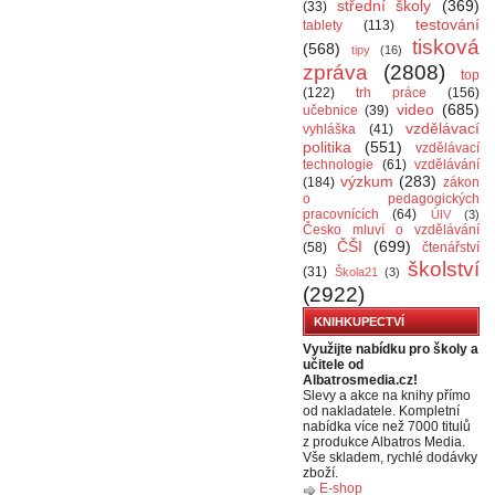
střední školy
(369)
(33)
testování
tablety
(113)
tisková
(568)
tipy
(16)
zpráva
(2808)
top
(122)
trh práce
(156)
video
(685)
učebnice
(39)
vzdělávací
vyhláška
(41)
politika
(551)
vzdělávací
technologie
(61)
vzdělávání
výzkum
(283)
(184)
zákon
o pedagogických
pracovnících
(64)
ÚIV
(3)
Česko mluví o vzdělávání
ČŠI
(699)
(58)
čtenářství
školství
(31)
Škola21
(3)
(2922)
KNIHKUPECTVÍ
Využijte nabídku pro školy a
učitele od
Albatrosmedia.cz!
Slevy a akce na knihy přímo
od nakladatele. Kompletní
nabídka více než 7000 titulů
z produkce Albatros Media.
Vše skladem, rychlé dodávky
zboží.
E-shop