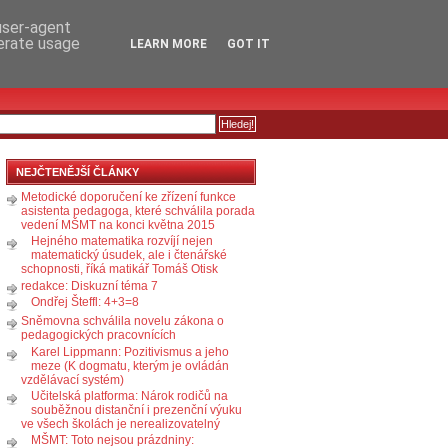
RSS
KOMENTÁŘE
 user-agent
nerate usage
LEARN MORE
GOT IT
NEJČTENĚJŠÍ ČLÁNKY
Metodické doporučení ke zřízení funkce
asistenta pedagoga, které schválila porada
vedení MŠMT na konci května 2015
Hejného matematika rozvíjí nejen
matematický úsudek, ale i čtenářské
schopnosti, říká matikář Tomáš Otisk
redakce: Diskuzní téma 7
Ondřej Šteffl: 4+3=8
Sněmovna schválila novelu zákona o
pedagogických pracovnících
Karel Lippmann: Pozitivismus a jeho
meze (K dogmatu, kterým je ovládán
vzdělávací systém)
Učitelská platforma: Nárok rodičů na
souběžnou distanční i prezenční výuku
ve všech školách je nerealizovatelný
MŠMT: Toto nejsou prázdniny: