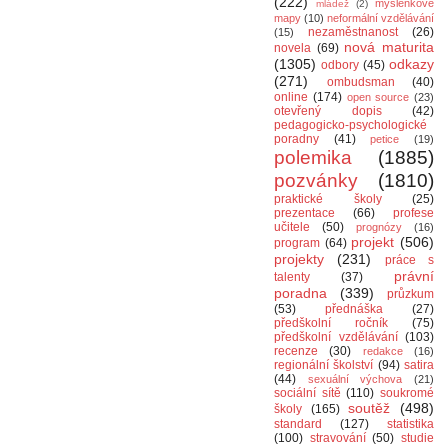
(222)
myšlenkové
mládež
(2)
mapy
(10)
neformální vzdělávání
nezaměstnanost
(26)
(15)
nová maturita
novela
(69)
(1305)
odkazy
odbory
(45)
(271)
ombudsman
(40)
online
(174)
open source
(23)
otevřený dopis
(42)
pedagogicko-psychologické
poradny
(41)
petice
(19)
polemika
(1885)
pozvánky
(1810)
praktické školy
(25)
prezentace
(66)
profese
učitele
(50)
prognózy
(16)
projekt
(506)
program
(64)
projekty
(231)
práce s
právní
talenty
(37)
poradna
(339)
průzkum
(53)
přednáška
(27)
předškolní ročník
(75)
předškolní vzdělávání
(103)
recenze
(30)
redakce
(16)
regionální školství
(94)
satira
(44)
sexuální výchova
(21)
sociální sítě
(110)
soukromé
soutěž
(498)
školy
(165)
standard
(127)
statistika
(100)
stravování
(50)
studie