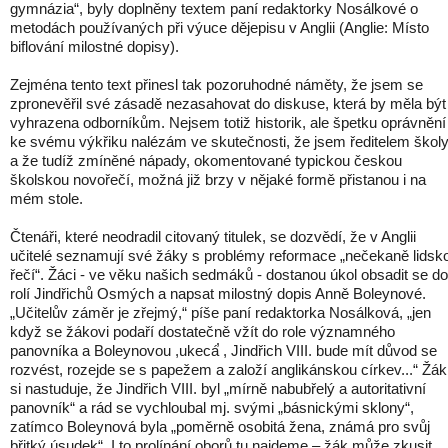
gymnázia“, byly doplněny textem paní redaktorky Nosálkové o
metodách používaných při výuce dějepisu v Anglii (Anglie: Místo
biflování milostné dopisy).
Zejména tento text přinesl tak pozoruhodné náměty, že jsem se
zpronevěřil své zásadě nezasahovat do diskuse, která by měla být
vyhrazena odborníkům. Nejsem totiž historik, ale špetku oprávnění
ke svému výkřiku nalézám ve skutečnosti, že jsem ředitelem školy
a že tudíž zmíněné nápady, okomentované typickou českou
školskou novořečí, možná již brzy v nějaké formě přistanou i na
mém stole.
Čtenáři, které neodradil citovaný titulek, se dozvědí, že v Anglii
učitelé seznamují své žáky s problémy reformace „nečekaně lidsk
řečí“. Žáci - ve věku našich sedmáků - dostanou úkol obsadit se do
rolí Jindřichů Osmých a napsat milostný dopis Anně Boleynové.
„Učitelův záměr je zřejmý,“ píše paní redaktorka Nosálková, „jen
když se žákovi podaří dostatečně vžít do role významného
panovníka a Boleynovou ,ukecá̕ , Jindřich VIII. bude mít důvod se
rozvést, rozejde se s papežem a založí anglikánskou církev...“ Žák
si nastuduje, že Jindřich VIII. byl „mírně nabubřelý a autoritativní
panovník“ a rád se vychloubal mj. svými „básnickými sklony“,
zatímco Boleynová byla „poměrně osobitá žena, známá pro svůj
břitký úsudek“. I to prolínání oborů tu najdeme – žák může zkusit