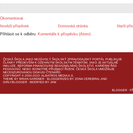
Okomentovat
Novější příspěvek
Domovská stránka
Starší pří
Přihlásit se k odběru:
Komentáře k příspěvku (Atom)
ČESKÁ ŠKOLA
JAKO NEZÁVISLÝ ŠKOLSKÝ ZPRAVODAJSKÝ PORTÁL PUBLIKUJE
ČLÁNKY PŘEDEVŠÍM K OŽEHAVÝM ŠKOLSKÝM TÉMATŮM, JAKO JE AKTUÁLNĚ
INKLUZE, REFORMA FINANCOVÁNÍ REGIONÁLNÍHO ŠKOLSTVÍ, KARIÉRNÍ ŘÁD
PEDAGOGŮ, NEBO JEDNOTNÉ PŘIJÍMACÍ ŘÍZENÍ.
ČESKÁ ŠKOLA
UMOŽŇUJE
NECENZUROVANOU DISKUSI ČTENÁŘŮ.
COPYRIGHT © 2000-2015· ALBATROS MEDIA A.S.
THEME
BY
BRIAN GARDNER
· BLOGGERIZED BY
ZONA CEREBRAL
AND
GIRLYBLOGGER
· MODIFIED BY
J4W
BLOGGER
·
P