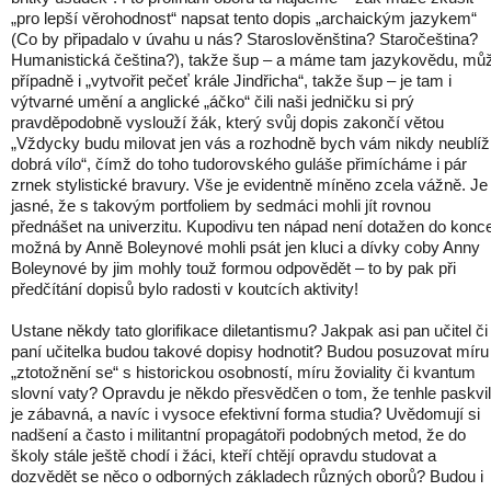
„pro lepší věrohodnost“ napsat tento dopis „archaickým jazykem“
(Co by připadalo v úvahu u nás? Staroslověnština? Staročeština?
Humanistická čeština?), takže šup – a máme tam jazykovědu, mů
případně i „vytvořit pečeť krále Jindřicha“, takže šup – je tam i
výtvarné umění a anglické „áčko“ čili naši jedničku si prý
pravděpodobně vyslouží žák, který svůj dopis zakončí větou
„Vždycky budu milovat jen vás a rozhodně bych vám nikdy neublíži
dobrá vílo“, čímž do toho tudorovského guláše přimícháme i pár
zrnek stylistické bravury. Vše je evidentně míněno zcela vážně. Je
jasné, že s takovým portfoliem by sedmáci mohli jít rovnou
přednášet na univerzitu. Kupodivu ten nápad není dotažen do konc
možná by Anně Boleynové mohli psát jen kluci a dívky coby Anny
Boleynové by jim mohly touž formou odpovědět – to by pak při
předčítání dopisů bylo radosti v koutcích aktivity!
Ustane někdy tato glorifikace diletantismu? Jakpak asi pan učitel či
paní učitelka budou takové dopisy hodnotit? Budou posuzovat míru
„ztotožnění se“ s historickou osobností, míru žoviality či kvantum
slovní vaty? Opravdu je někdo přesvědčen o tom, že tenhle paskvil
je zábavná, a navíc i vysoce efektivní forma studia? Uvědomují si
nadšení a často i militantní propagátoři podobných metod, že do
školy stále ještě chodí i žáci, kteří chtějí opravdu studovat a
dozvědět se něco o odborných základech různých oborů? Budou i