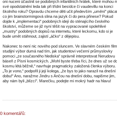
oni nuceni účastnit se podobných infantilních hrátek, které mohou m
své opodstatnění leda tak při třídní besídce či vaudevillu na konci
školního roku? Opravdu chceme děti učit především „umění“ plácat
co jim brainstormingová slina na jazyk či do pera přinese? Pokud
dojde k „implementaci“ podobných idejí do sténajícího českého
školství, můžeme se již nyní těšit na vypracované spolehlivé
„mustry“ podobných dopisů na internetu, které leckomu, kdo si je
bude umět stáhnout, zajistí „áčko“ z dějepisu.
Nakonec to není nic nového pod sluncem. Ve slavném českém fil
studijní výbor dumá nad tím, jak studentovi večerní průmyslovky
pomoci „ze současného hlediska“ správně interpretovat Nerudovu
báseň z Písní kosmických. „Mohl byste třeba říci, že dnes už se d
kosmu létá běžně,“ navrhuje pragmaticky založená členka výboru.
„To je vono,“ podpořil ji její kolega, „že bys to jako narazil na dnešní
dobu!“ Ano, naražme Jindru s Ančou na dnešní dobu, napišme jim,
aby nám byli „blízcí“. Marečku, podejte mi mokrý hadr na hlavu!
0 komentářů: