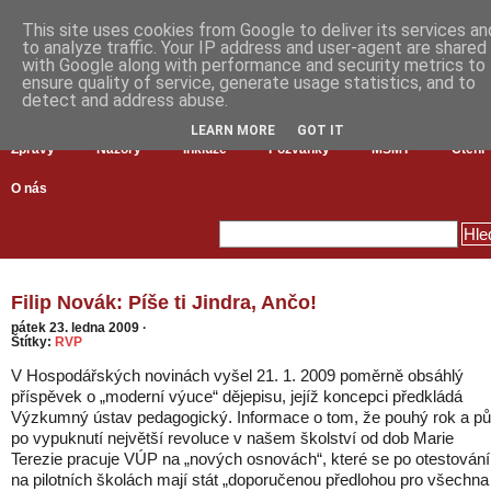
This site uses cookies from Google to deliver its services an
to analyze traffic. Your IP address and user-agent are shared
with Google along with performance and security metrics to
ensure quality of service, generate usage statistics, and to
detect and address abuse.
LEARN MORE
GOT IT
Zprávy
Názory
Inkluze
Pozvánky
MŠMT
Čtení
O nás
Filip Novák: Píše ti Jindra, Ančo!
pátek 23. ledna 2009
·
Štítky:
RVP
V Hospodářských novinách vyšel 21. 1. 2009 poměrně obsáhlý
příspěvek o „moderní výuce“ dějepisu, jejíž koncepci předkládá
Výzkumný ústav pedagogický. Informace o tom, že pouhý rok a pů
po vypuknutí největší revoluce v našem školství od dob Marie
Terezie pracuje VÚP na „nových osnovách“, které se po otestování
na pilotních školách mají stát „doporučenou předlohou pro všechna