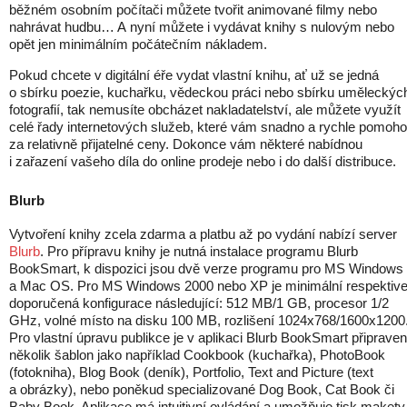
běžném osobním počítači můžete tvořit animované filmy nebo
nahrávat hudbu… A nyní můžete i vydávat knihy s nulovým nebo
opět jen minimálním počátečním nákladem.
Pokud chcete v digitální éře vydat vlastní knihu, ať už se jedná
o sbírku poezie, kuchařku, vědeckou práci nebo sbírku uměleckýc
fotografií, tak nemusíte obcházet nakladatelství, ale můžete využít
celé řady internetových služeb, které vám snadno a rychle pomoh
za relativně přijatelné ceny. Dokonce vám některé nabídnou
i zařazení vašeho díla do online prodeje nebo i do další distribuce.
Blurb
Vytvoření knihy zcela zdarma a platbu až po vydání nabízí server
Blurb
. Pro přípravu knihy je nutná instalace programu Blurb
BookSmart, k dispozici jsou dvě verze programu pro MS Windows
a Mac OS. Pro MS Windows 2000 nebo XP je minimální respektiv
doporučená konfigurace následující: 512 MB/1 GB, procesor 1/2
GHz, volné místo na disku 100 MB, rozlišení 1024x768/1600x1200
Pro vlastní úpravu publikce je v aplikaci Blurb BookSmart připrave
několik šablon jako například Cookbook (kuchařka), PhotoBook
(fotokniha), Blog Book (deník), Portfolio, Text and Picture (text
a obrázky), nebo poněkud specializované Dog Book, Cat Book či
Baby Book. Aplikace má intuitivní ovládání a umožňuje tisk makety