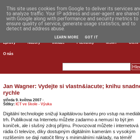
This site uses cookies from Google to deliver its services an
to analyze traffic. Your IP address and user-agent are shared
with Google along with performance and security metrics to
ensure quality of service, generate usage statistics, and to
detect and address abuse.
LEARN MORE
GOT IT
Zprávy
Názory
Inkluze
Pozvánky
MŠMT
Čtení
O nás
Jan Wagner: Vydejte si vlastn&iacute; knihu snadn
rychle
středa 9. května 2007
·
Štítky:
ICT ve škole - Výuka
Digitální technologie snižují kapitálovou bariéru pro vstup na mediál
trh. Publikovat na Internetu můžete zadarmo a nemusí to být jen
koníček, ale i slušný zdroj příjmu. Provozovat můžete i internetová
rádia či televize, díky dostupným digitálním kamerám s vysokým
rozlišením se dají natočit filmy s minimálními náklady, na téměř