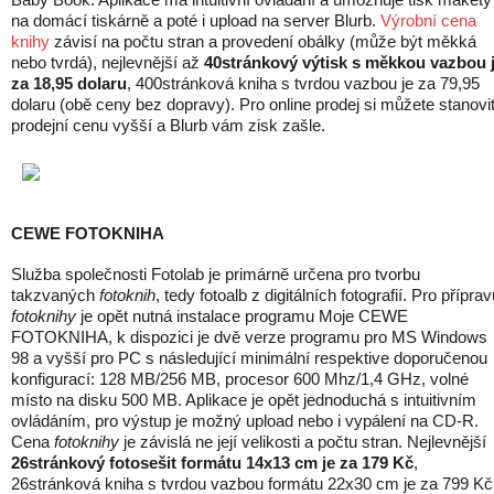
na domácí tiskárně a poté i upload na server Blurb.
Výrobní cena
knihy
závisí na počtu stran a provedení obálky (může být měkká
nebo tvrdá), nejlevnější až
40stránkový výtisk s měkkou vazbou 
za 18,95 dolaru
, 400stránková kniha s tvrdou vazbou je za 79,95
dolaru (obě ceny bez dopravy). Pro online prodej si můžete stanovi
prodejní cenu vyšší a Blurb vám zisk zašle.
CEWE FOTOKNIHA
Služba společnosti Fotolab je primárně určena pro tvorbu
takzvaných
fotoknih
, tedy fotoalb z digitálních fotografií. Pro přípra
fotoknihy
je opět nutná instalace programu Moje CEWE
FOTOKNIHA, k dispozici je dvě verze programu pro MS Windows
98 a vyšší pro PC s následující minimální respektive doporučenou
konfigurací: 128 MB/256 MB, procesor 600 Mhz/1,4 GHz, volné
místo na disku 500 MB. Aplikace je opět jednoduchá s intuitivním
ovládáním, pro výstup je možný upload nebo i vypálení na CD-R.
Cena
fotoknihy
je závislá ne její velikosti a počtu stran. Nejlevnější
26stránkový fotosešit formátu 14x13 cm je za 179 Kč
,
26stránková kniha s tvrdou vazbou formátu 22x30 cm je za 799 Kč