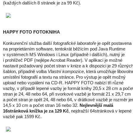
(každých dalších 8 stránek je za 99 Kč).
HAPPY FOTO FOTOKNIHA
Konkurenční služba další
fotografické laboratoře
je opět postavena
na proprietárním software, tentokrát běžícím pod Java Runtime
v systémech MS Windows i Linux (případně i dalších), nutný je
i prohlížeč PDF (nejlépe Acrobat Reader). V aplikaci je možné
nastavit požadovaný počet stran v knize a k dispozici je 29 různýc
šablon, případně volba
Vlastní kompozice
, která umožňuje libovoln
umístění fotografií a textu na stránce. Pro výstup je opět možný
upload nebo vypálení na CD-R. HAPPY FOTO nabízí tři různé
vazby, v případě lepené vazby je formát knihy 20,5 x 28 cm a poče
stran je 24, 48 nebo 64, při svorkové vazbě je formát 21 x 29,7 cm
a počet stran je opět 24, 48 nebo 64, v drátkové vazbě je rozměr je
14,5 x 10 cm a počet stran 16 nebo 32.
Nejlevnější malá
16stránková knížka je za 129 Kč
, nejdražší 64stránková v lepené
vazbě pak 1599 Kč.