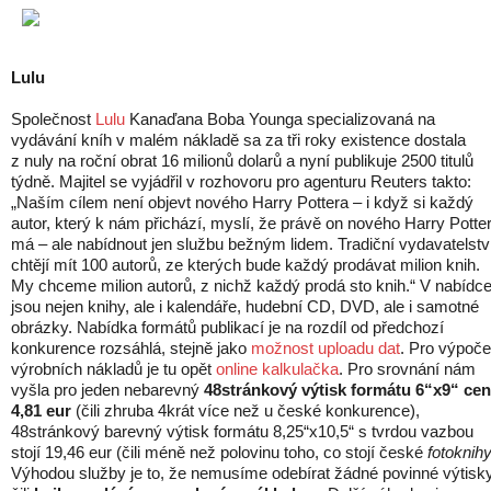
Lulu
Společnost
Lulu
Kanaďana Boba Younga specializovaná na
vydávání kníh v malém nákladě sa za tři roky existence dostala
z nuly na roční obrat 16 milionů dolarů a nyní publikuje 2500 titulů
týdně. Majitel se vyjádřil v rozhovoru pro agenturu Reuters takto:
„Naším cílem není objevt nového Harry Pottera – i když si každý
autor, který k nám přichází, myslí, že právě on nového Harry Potte
má – ale nabídnout jen službu bežným lidem. Tradiční vydavatelstv
chtějí mít 100 autorů, ze kterých bude každý prodávat milion knih.
My chceme milion autorů, z nichž každý prodá sto knih.“ V nabídc
jsou nejen knihy, ale i kalendáře, hudební CD, DVD, ale i samotné
obrázky. Nabídka formátů publikací je na rozdíl od předchozí
konkurence rozsáhlá, stejně jako
možnost uploadu dat
. Pro výpoče
výrobních nákladů je tu opět
online kalkulačka
. Pro srovnání nám
vyšla pro jeden nebarevný
48stránkový výtisk formátu 6“x9“ ce
4,81 eur
(čili zhruba 4krát více než u české konkurence),
48stránkový barevný výtisk formátu 8,25“x10,5“ s tvrdou vazbou
stojí 19,46 eur (čili méně než polovinu toho, co stojí české
fotoknih
Výhodou služby je to, že nemusíme odebírat žádné povinné výtisky