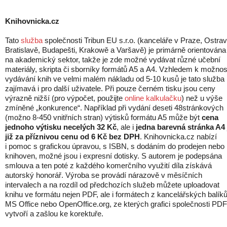
Knihovnicka.cz
Tato
služba
společnosti Tribun EU s.r.o. (kanceláře v Praze, Ostrav
Bratislavě, Budapešti, Krakowě a Varšavě) je primárně orientována
na akademický sektor, takže je zde možné vydávat různé učební
materiály, skripta či sborníky formátů A5 a A4. Vzhledem k možnos
vydávání knih ve velmi malém nákladu od 5-10 kusů je tato služba
zajímavá i pro další uživatele. Při pouze černém tisku jsou ceny
výrazně nižší (pro výpočet, použijte
online kalkulačku
) než u výše
zmíněné „konkurence“. Například při vydání deseti 48stránkových
(možno 8-450 vnitřních stran) výtisků formátu A5 může být
cena
jednoho výtisku necelých 32 Kč
, ale i
jedna barevná stránka A4 
již za příznivou cenu od 6 Kč bez DPH
. Knihovnicka.cz nabízí
i pomoc s grafickou úpravou, s ISBN, s dodáním do prodejen nebo
knihoven, možné jsou i expresní dotisky. S autorem je podepsána
smlouva a ten poté z každého komerčního využití díla získává
autorský honorář. Výroba se provádí nárazově v měsíčních
intervalech a na rozdíl od předchozích služeb můžete uploadovat
knihu ve formátu nejen PDF, ale i formátech z kancelářských balík
MS Office nebo OpenOffice.org, ze kterých grafici společnosti PDF
vytvoří a zašlou ke korektuře.