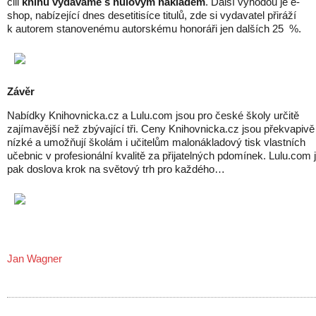
čili
knihu vydáváme s nulovým nákladem
. Další výhodou je e-
shop, nabízející dnes desetitisíce titulů, zde si vydavatel přiráží
k autorem stanovenému autorskému honoráři jen dalších 25 %.
Závěr
Nabídky Knihovnicka.cz a Lulu.com jsou pro české školy určitě
zajímavější než zbývající tři. Ceny Knihovnicka.cz jsou překvapivě
nízké a umožňují školám i učitelům malonákladový tisk vlastních
učebnic v profesionální kvalitě za přijatelných pdomínek. Lulu.com 
pak doslova krok na světový trh pro každého…
Jan Wagner