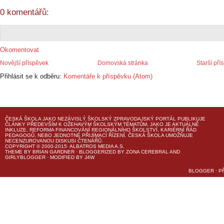
0 komentářů:
Okomentovat
Novější příspěvek
Domovská stránka
Starší pří
Přihlásit se k odběru:
Komentáře k příspěvku (Atom)
ČESKÁ ŠKOLA
JAKO NEZÁVISLÝ ŠKOLSKÝ ZPRAVODAJSKÝ PORTÁL PUBLIKUJE
ČLÁNKY PŘEDEVŠÍM K OŽEHAVÝM ŠKOLSKÝM TÉMATŮM, JAKO JE AKTUÁLNĚ
INKLUZE, REFORMA FINANCOVÁNÍ REGIONÁLNÍHO ŠKOLSTVÍ, KARIÉRNÍ ŘÁD
PEDAGOGŮ, NEBO JEDNOTNÉ PŘIJÍMACÍ ŘÍZENÍ.
ČESKÁ ŠKOLA
UMOŽŇUJE
NECENZUROVANOU DISKUSI ČTENÁŘŮ.
COPYRIGHT © 2000-2015· ALBATROS MEDIA A.S.
THEME
BY
BRIAN GARDNER
· BLOGGERIZED BY
ZONA CEREBRAL
AND
GIRLYBLOGGER
· MODIFIED BY
J4W
BLOGGER
·
P