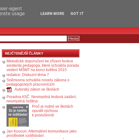
RSS
KOMENTÁŘE
 user-agent
nerate usage
LEARN MORE
GOT IT
NEJČTENĚJŠÍ ČLÁNKY
Metodické doporučení ke zřízení funkce
asistenta pedagoga, které schválila porada
vedení MŠMT na konci května 2015
redakce: Diskuzní téma 7
Sněmovna schválila novelu zákona o
pedagogických pracovnících
Autorský zákon ve školách
Poradna ASČ: Nesmyslná testová zadání,
nesmyslná čeština
Proč je nutné ve školách
opustit výchovu
k poslušnosti
Jan Koucun: Alternativní komunikace jako
prostředek vzdělávání