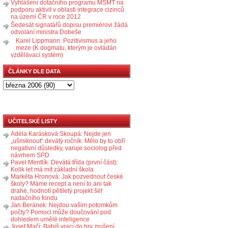
Vyhlášení dotačního programu MŠMT na
podporu aktivit v oblasti integrace cizinců
na území ČR v roce 2012
Šedesát signatářů dopisu premiérovi žádá
odvolání ministra Dobeše
Karel Lippmann: Pozitivismus a jeho
meze (K dogmatu, kterým je ovládán
vzdělávací systém)
ČLÁNKY DLE DATA
UČITELSKÉ LISTY
Adéla Karásková Skoupá: Nejde jen
„ušmiknout“ devátý ročník. Mělo by to obří
negativní důsledky, varuje sociolog před
návrhem SPD
Pavel Mentlík: Devátá třída (první část):
Kolik let má mít základní škola
Markéta Hronová: Jak pozvednout české
školy? Máme recept a není to ani tak
drahé, hodnotí pětiletý projekt šéf
nadačního fondu
Jan Beránek: Nejdou vašim potomkům
počty? Pomoci může doučování pod
dohledem umělé inteligence
Josef Mačí: Babiš vrací do hry zrušení