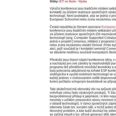
Štítky:
ICT ve škole - Výuka
Výroční konference jsou tradičním místem setká
kontaktů za účelem realizace společných výukov
technologií. Není podstatné, zda se jedná o pr
European Schoolnet nebo zcela nezávislou vlas
Česká republika je členem asociace
European 
konference jsou tradičním místem setkávání učit
za účelem realizace společných (čili mezinárodn
technologií (ang.
Computer Supported Collabor
jedná o projekt Comenius, některý z programů
nebo zcela nezávislou vlastní činnost. Proto byl
akci, jejíž součástí je i kontaktní seminář Come
se stáváme nedílnou součástí evropských školsk
Přestože jsou hlavní náplní konference dílny, v
a nacházejí pro své záměry ty nejvhodnější par
programu též přiměřené množství teoreticky a
byla potvrzena aktuálnost na loňské ESP konfe
směřujícího k využití mobilních technologií ve 
každý jedinec v civilizovaném světě disponov
funkci počítače schopným bezdrátově se připojit
Tato skutečnost má obrovský vliv na způsob př
ovlivňuje celou řadu výukových postupů. Ti žáci
bezproblémový přístup k jakýmkoli, i k těm neja
mnohdy v určitém omezeném oboru mnohem info
v oblasti technologií). V rámci společných zájmů
internetu často tzv. sociální sítě, v nichž jed
libovolný problém, a kde tudíž dochází ke sdíle
se začíná mluvit o tzv. síťové generaci dětí, kte