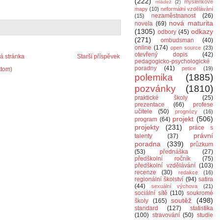
(222)
myšlenkové
mládež
(2)
mapy
(10)
neformální vzdělávání
nezaměstnanost
(26)
(15)
nová maturita
novela
(69)
(1305)
odkazy
odbory
(45)
(271)
ombudsman
(40)
online
(174)
open source
(23)
otevřený dopis
(42)
 stránka
Starší příspěvek
pedagogicko-psychologické
poradny
(41)
petice
(19)
Atom)
polemika
(1885)
pozvánky
(1810)
praktické školy
(25)
prezentace
(66)
profese
učitele
(50)
prognózy
(16)
projekt
(506)
program
(64)
projekty
(231)
práce s
právní
talenty
(37)
poradna
(339)
průzkum
(53)
přednáška
(27)
předškolní ročník
(75)
předškolní vzdělávání
(103)
recenze
(30)
redakce
(16)
regionální školství
(94)
satira
(44)
sexuální výchova
(21)
sociální sítě
(110)
soukromé
soutěž
(498)
školy
(165)
standard
(127)
statistika
(100)
stravování
(50)
studie