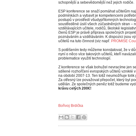
schopnější a sebevědomější než jejich rodiče.
ESP konference se snaží pomáhat učitelům nají
podmínkách a vybavit je kompetencemi potřebn
postupů v prostředí všudypřítomných technologi
soustředěné úsilí všech zúčastněných stran – ne
vzdělávajících učitele, rodičů, školské legislati
členů ESP je právě příprava společných proje
poznáváním a vzděláváním. K dispozici jsou výu
učitelů na tuto činnost (viz např.
PROMISE Cou
S potěšením tedy můžeme konstatovat, že v důs
nyní o něco více takových učitelů, kteří naváza
problematice využití technologií.
Z konference se však bohužel nevracíme jen s
sdílené rozhořčení evropských učitelů vzniklé 
na období 2007‑13. Ten totiž neumožňuje tolik
Za otřesný lze považovat přepočet, který byl p
udělán. Ze společných peněz totiž budeme vy
krávu celých 200€!
Bořivoj Brdička