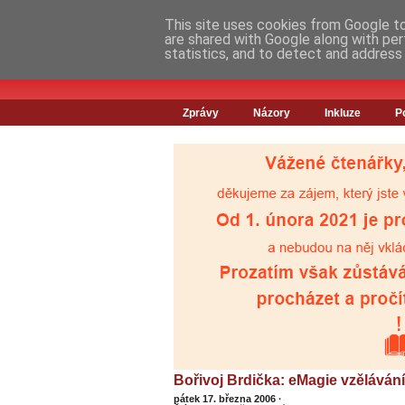
This site uses cookies from Google to 
are shared with Google along with per
statistics, and to detect and address
Zprávy
Názory
Inkluze
P
Bořivoj Brdička: eMagie vzělávání
pátek 17. března 2006
·