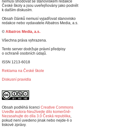
nemusí shodovat se stanoviskem redakce
České školy a jsou uveřejňovány jako podnět
k dalším diskusím.
Obsah článků nemusí vyjadřovat stanovisko
redakce nebo vydavatele Albatros Media, a.s.
©
Albatros Media, a.s.
Všechna práva vyhrazena.
Tento server dodržuje právní předpisy
o ochraně osobních údajů.
ISSN 1213-6018
Reklama na České škole
Diskusní pravidla
Obsah podléhá licenci
Creative Commons
Uveďte autora-Neužívejte dílo komerčně-
Nezasahujte do díla 3.0 Česká republika
,
p
okud není uvedeno jinak nebo nejde-li o
tiskové zprávy.