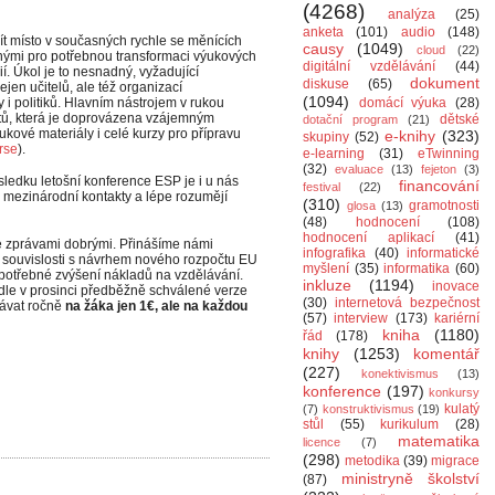
(4268)
analýza
(25)
anketa
(101)
audio
(148)
t místo v současných rychle se měnících
causy
(1049)
cloud
(22)
ými pro potřebnou transformaci výukových
digitální vzdělávání
(44)
í. Úkol je to nesnadný, vyžadující
dokument
diskuse
(65)
jen učitelů, ale též organizací
(1094)
vy i politiků. Hlavním nástrojem v rukou
domácí výuka
(28)
ktů, která je doprovázena vzájemným
dětské
dotační program
(21)
kové materiály i celé kurzy pro přípravu
e-knihy
(323)
skupiny
(52)
rse
).
e-learning
(31)
eTwinning
(32)
evaluace
(13)
fejeton
(3)
ledku letošní konference ESP je i u nás
financování
festival
(22)
li mezinárodní kontakty a lépe rozumějí
(310)
gramotnosti
glosa
(13)
(48)
hodnocení
(108)
hodnocení aplikací
(41)
e zprávami dobrými. Přinášíme námi
infografika
(40)
informatické
v souvislosti s návrhem nového rozpočtu EU
myšlení
(35)
informatika
(60)
 potřebné zvýšení nákladů na vzdělávání.
inkluze
(1194)
inovace
odle v prosinci předběžně schválené verze
(30)
internetová bezpečnost
dávat ročně
na žáka jen 1€, ale na každou
(57)
interview
(173)
kariérní
kniha
(1180)
řád
(178)
knihy
(1253)
komentář
(227)
konektivismus
(13)
konference
(197)
konkursy
kulatý
(7)
konstruktivismus
(19)
stůl
(55)
kurikulum
(28)
matematika
licence
(7)
(298)
metodika
(39)
migrace
ministryně školství
(87)