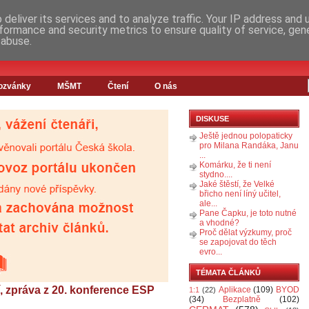
deliver its services and to analyze traffic. Your IP address and
formance and security metrics to ensure quality of service, ge
 abuse.
ozvánky
MŠMT
Čtení
O nás
DISKUSE
Ještě jednou polopaticky
pro Milana Randáka, Janu
...
Komárku, že ti není
stydno....
Jaké štěstí, že Velké
břicho není líný učitel,
ale...
Pane Čapku, je toto nutné
a vhodné?
Proč dělat výzkumy, proč
se zapojovat do těch
evro...
TÉMATA ČLÁNKŮ
, zpráva z 20. konference ESP
Aplikace
(109)
BYOD
1:1
(22)
(34)
Bezplatně
(102)