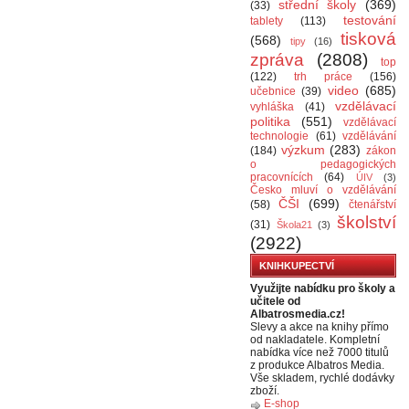
střední školy
(369)
(33)
testování
tablety
(113)
tisková
(568)
tipy
(16)
zpráva
(2808)
top
(122)
trh práce
(156)
video
(685)
učebnice
(39)
vzdělávací
vyhláška
(41)
politika
(551)
vzdělávací
technologie
(61)
vzdělávání
výzkum
(283)
(184)
zákon
o pedagogických
pracovnících
(64)
ÚIV
(3)
Česko mluví o vzdělávání
ČŠI
(699)
(58)
čtenářství
školství
(31)
Škola21
(3)
(2922)
KNIHKUPECTVÍ
Využijte nabídku pro školy a
učitele od
Albatrosmedia.cz!
Slevy a akce na knihy přímo
od nakladatele. Kompletní
nabídka více než 7000 titulů
z produkce Albatros Media.
Vše skladem, rychlé dodávky
zboží.
E-shop