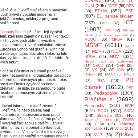
CERMAT
(578)
CLIL
(18)
DUM
(205)
DVPP
(59)
DZS
vání učitelů, kteří mají zájem o navázání
EDUin
(852)
ESF
(39)
ých aktivit s využitím moderních
(807)
EU peníze školám
ojekt Comenius, některý z programů
ICT
(257)
tní činnost.
FAQ
(87)
(1907)
IWB
(32)
Jak na
Schools Project
již 12 let. Její výroční
DUM
(16)
Jazyky pro děti
(1)
elů, kteří mají zájem o navázání kontaktů
MOOC
(35)
MPSV
(61)
ích) výukových aktivit s využitím
MŠMT
(4611)
ative Learning
). Není podstatné, zda se
NAEP
 European Schoolnet (např. eTwinning)
NIDV
(228)
NIDM
(58)
(14)
a naší agenturou Socrates i letos na tuto
NÚV
(321)
NÚOV
(55)
nius, vyslána skupina učitelů. Je dobře, že
Národní rada pro vzdělávání
ých aktivit.
OECD
(114)
OER
(25)
(16)
OP VK
(24)
OP VVV
(67)
 nichž se účastníci vzájemně poznávají
Ostatní
(6)
PIAAC
(8)
PIRLS
tnery, nezapomínají organizátoři zařadit do
PR
 odborně orientovaných přednášek. Letos
PISA
(119)
(13)
renci ve Finsku vytyčeného trendu
článek
(1612)
PSP
vzdělávání. Je jisté, že zanedlouho bude
at osobním přenosným zařízením plnícím
Pedagogika
(1364)
(80)
 do sítě.
Přečtěte si
(2698)
Přijímačky
(216)
RVP
edávání informací, a tudíž zásadně
, kteří mají o něco zájem, mají
(627)
SCIO
(317)
SKAV
ktuálnějším, informacím a jsou proto
(148)
Strategie 2020
(46)
rmovanější, než učitel (třeba právě
TIMSS
TALIS
(19)
TEDx
(10)
 vytvářejí žáci spolu s dalšími uživateli
(39)
UJAK
(25)
Učitelský
en druhému nezištně pomáhá zvládnout
spomocník
(169)
Volby 2013
ní vědomostí. V souvislosti s tímto vývojem
Zprávy
(40)
VÚP
(53)
ré jsou v oblasti využití technologií obecně