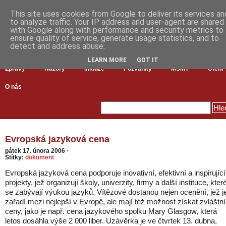
This site uses cookies from Google to deliver its services an
to analyze traffic. Your IP address and user-agent are shared
with Google along with performance and security metrics to
ensure quality of service, generate usage statistics, and to
detect and address abuse.
LEARN MORE
GOT IT
Zprávy
Názory
Inkluze
Pozvánky
MŠMT
Čtení
O nás
Evropská jazyková cena
pátek 17. února 2006
·
Štítky:
dokument
Evropská jazyková cena podporuje inovativní, efektivní a inspirující
projekty, jež organizují školy, univerzity, firmy a další instituce, kter
se zabývají výukou jazyků. Vítězové dostanou nejen ocenění, jež j
zařadí mezi nejlepší v Evropě, ale mají též možnost získat zvláštní
ceny, jako je např. cena jazykového spolku Mary Glasgow, která
letos dosáhla výše 2 000 liber. Uzávěrka je ve čtvrtek 13. dubna,