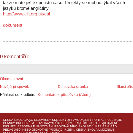
takže máte ještě spoustu času. Projekty se mohou týkat všech
jazyků kromě angličtiny.
http://www.cilt.org.uk/eal
dokument
0 komentářů:
Okomentovat
Novější příspěvek
Domovská stránka
Starší pří
Přihlásit se k odběru:
Komentáře k příspěvku (Atom)
ČESKÁ ŠKOLA
JAKO NEZÁVISLÝ ŠKOLSKÝ ZPRAVODAJSKÝ PORTÁL PUBLIKUJE
ČLÁNKY PŘEDEVŠÍM K OŽEHAVÝM ŠKOLSKÝM TÉMATŮM, JAKO JE AKTUÁLNĚ
INKLUZE, REFORMA FINANCOVÁNÍ REGIONÁLNÍHO ŠKOLSTVÍ, KARIÉRNÍ ŘÁD
PEDAGOGŮ, NEBO JEDNOTNÉ PŘIJÍMACÍ ŘÍZENÍ.
ČESKÁ ŠKOLA
UMOŽŇUJE
NECENZUROVANOU DISKUSI ČTENÁŘŮ.