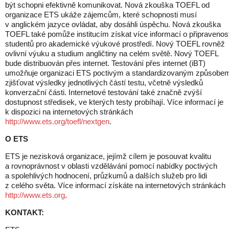
být schopni efektivně komunikovat. Nová zkouška TOEFL od
organizace ETS ukáže zájemcům, které schopnosti musí
v anglickém jazyce ovládat, aby dosáhli úspěchu. Nová zkouška
TOEFL také pomůže institucím získat více informací o připravenost
studentů pro akademické výukové prostředí. Nový TOEFL rovněž
ovlivní výuku a studium angličtiny na celém světě. Nový TOEFL
bude distribuován přes internet. Testování přes internet (iBT)
umožňuje organizaci ETS poctivým a standardizovaným způsobe
zjišťovat výsledky jednotlivých částí testu, včetně výsledků
konverzační části. Internetové testování také značně zvýší
dostupnost středisek, ve kterých testy probíhají. Více informací je
k dispozici na internetových stránkách
http://www.ets.org/toefl/nextgen
.
O ETS
ETS je nezisková organizace, jejímž cílem je posouvat kvalitu
a rovnoprávnost v oblasti vzdělávání pomocí nabídky poctivých
a spolehlivých hodnocení, průzkumů a dalších služeb pro lidi
z celého světa. Více informací získáte na internetových stránkách
http://www.ets.org
.
KONTAKT: