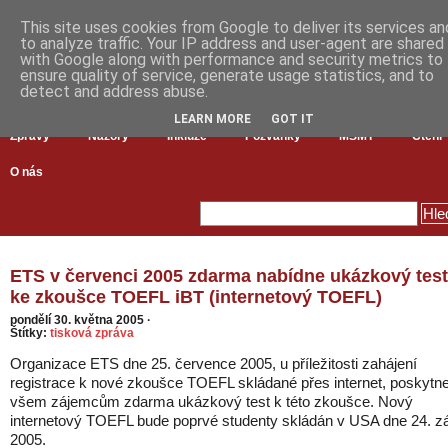
This site uses cookies from Google to deliver its services an
to analyze traffic. Your IP address and user-agent are shared
with Google along with performance and security metrics to
ensure quality of service, generate usage statistics, and to
detect and address abuse.
LEARN MORE
GOT IT
Zprávy
Názory
Inkluze
Pozvánky
MŠMT
Čtení
O nás
ETS v červenci 2005 zdarma nabídne ukázkový test
ke zkoušce TOEFL iBT (internetový TOEFL)
pondělí 30. května 2005
·
Štítky:
tisková zpráva
Organizace ETS dne 25. července 2005, u příležitosti zahájení
registrace k nové zkoušce TOEFL skládané přes internet, poskytn
všem zájemcům zdarma ukázkový test k této zkoušce. Nový
internetový TOEFL bude poprvé studenty skládán v USA dne 24. zá
2005.