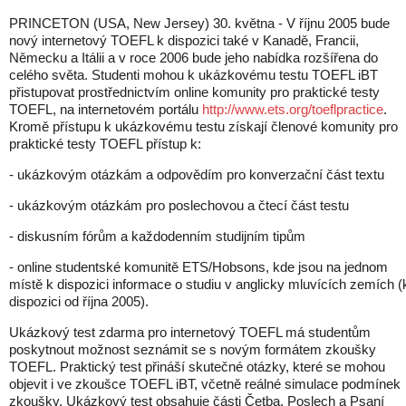
PRINCETON (USA, New Jersey) 30. května - V říjnu 2005 bude
nový internetový TOEFL k dispozici také v Kanadě, Francii,
Německu a Itálii a v roce 2006 bude jeho nabídka rozšířena do
celého světa. Studenti mohou k ukázkovému testu TOEFL iBT
přistupovat prostřednictvím online komunity pro praktické testy
TOEFL, na internetovém portálu
http://www.ets.org/toeflpractice
.
Kromě přístupu k ukázkovému testu získají členové komunity pro
praktické testy TOEFL přístup k:
- ukázkovým otázkám a odpovědím pro konverzační část textu
- ukázkovým otázkám pro poslechovou a čtecí část testu
- diskusním fórům a každodenním studijním tipům
- online studentské komunitě ETS/Hobsons, kde jsou na jednom
místě k dispozici informace o studiu v anglicky mluvících zemích (
dispozici od října 2005).
Ukázkový test zdarma pro internetový TOEFL má studentům
poskytnout možnost seznámit se s novým formátem zkoušky
TOEFL. Praktický test přináší skutečné otázky, které se mohou
objevit i ve zkoušce TOEFL iBT, včetně reálné simulace podmínek
zkoušky. Ukázkový test obsahuje části Četba, Poslech a Psaní