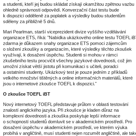
a studenti, kteří jej budou skládat získají okamžitou zpětnou vazbu
ohledně správnosti odpovědí. Konverzační část testu bude
k dispozici odděleně za poplatek a výsledky budou studentům
sděleny za přibližně 5 dnů.
Mari Pearlman, starší viceprezident divize vyššího vzdělávání
organizace ETS, říká: "Nabídka ukázkového online testu TOEFL i
zdarma je důkazem snahy organizace ETS pomoci zájemcům
o složení zkoušky a organizacím, které výsledky těchto zkoušek
využívají, k dosažení úspěchu. Studenti si mohou v rámci
zkušebního testu procvičit všechny jazykové dovednosti, což jim
umožní získat větší jistotu při komunikaci s učiteli, poradci
a ostatními studenty. Ukázkový test je pouze jedním z příkladů
velkého množství tištěných a online informačních materiálů, které
jsou o internetové zkoušce TOEFL k dispozici."
O zkoušce TOEFL iBT
Nový internetový TOEFL představuje průlom v oblasti testování
znalostí anglického jazyka. Při zkoušce je kladen důraz na
komplexní dovednosti a zkouška poskytuje lepší informace
o schopností studentů domluvit se v akademickém prostředí. Pro
dosažení úspěchu v akademickém prostředí, ve kterém výuka
probíhá v angličtině, musí studenti nejen rozumět angličtině, ale tak