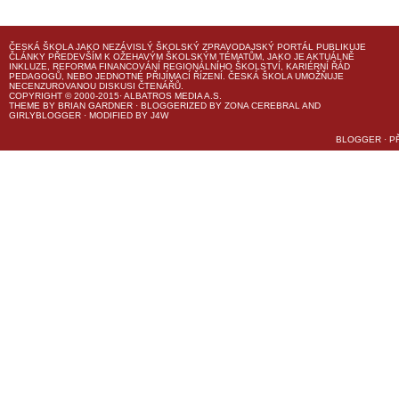
ČESKÁ ŠKOLA
JAKO NEZÁVISLÝ ŠKOLSKÝ ZPRAVODAJSKÝ PORTÁL PUBLIKUJE
ČLÁNKY PŘEDEVŠÍM K OŽEHAVÝM ŠKOLSKÝM TÉMATŮM, JAKO JE AKTUÁLNĚ
INKLUZE, REFORMA FINANCOVÁNÍ REGIONÁLNÍHO ŠKOLSTVÍ, KARIÉRNÍ ŘÁD
PEDAGOGŮ, NEBO JEDNOTNÉ PŘIJÍMACÍ ŘÍZENÍ.
ČESKÁ ŠKOLA
UMOŽŇUJE
NECENZUROVANOU DISKUSI ČTENÁŘŮ.
COPYRIGHT © 2000-2015· ALBATROS MEDIA A.S.
THEME
BY
BRIAN GARDNER
· BLOGGERIZED BY
ZONA CEREBRAL
AND
GIRLYBLOGGER
· MODIFIED BY
J4W
BLOGGER
·
P