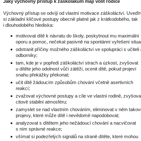
Jaký výchovný přístup k záškolákům mají volit rodiče
Výchovný přístup se odvíjí od vlastní motivace záškoláctví. Uveď
si základní klíčové postupy obecně platné jak z krátkodobého, tak
i dlouhodobého hlediska:
motivovat dítě k návratu do školy, poskytnout mu maximální
oporu a pomoc, nečekat pasivně na spontánní vyřešení situa
odstranit příčiny možného záškoláctví ve spolupráci s učiteli 
odborníky;
tam, kde je v popředí záškoláctví strach a úzkost, zvyšovat
u dítěte jeho odolnost vůči zátěži, ocenit dítě, pokud projeví
snahu překážky překonat;
učit dítě žádoucím způsobům chování včetně asertivních
reakcí;
zvažovat výchovné postupy a cíle ve vlastní rodině, zvyšova
citově stabilní atmosféru;
zamyslet se nad vlastním chováním, eliminovat v něm takov
projevy, které může dítě i nevědomě napodobovat;
analyzovat s dítětem jeho nežádoucí chování a nacvičovat
s ním správné reakce;
všímat si podezřelých signálů na straně dítěte, které mohou