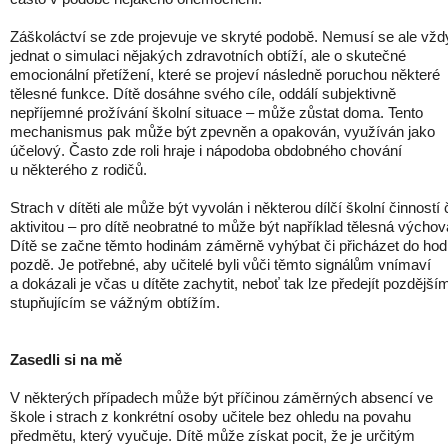
Záškoláctví se zde projevuje ve skryté podobě. Nemusí se ale vžd
jednat o simulaci nějakých zdravotních obtíží, ale o skutečné
emocionální přetížení, které se projeví následně poruchou některé
tělesné funkce. Dítě dosáhne svého cíle, oddálí subjektivně
nepříjemné prožívání školní situace – může zůstat doma. Tento
mechanismus pak může být zpevněn a opakován, využíván jako
účelový. Často zde roli hraje i nápodoba obdobného chování
u některého z rodičů.
Strach v dítěti ale může být vyvolán i některou dílčí školní činností 
aktivitou – pro dítě neobratné to může být například tělesná výchov
Dítě se začne těmto hodinám záměrně vyhýbat či přicházet do hod
pozdě. Je potřebné, aby učitelé byli vůči těmto signálům vnímaví
a dokázali je včas u dítěte zachytit, neboť tak lze předejít pozdější
stupňujícím se vážným obtížím.
Zasedli si na mě
V některých případech může být příčinou záměrných absencí ve
škole i strach z konkrétní osoby učitele bez ohledu na povahu
předmětu, který vyučuje. Dítě může získat pocit, že je určitým