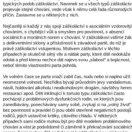
typických podob záškoláctví. Navenek se u všech typů záškoláctv
projevuje stejné chování, vede však k němu celá řada různorodých
příčin. Zastavme se u některých z nich.
Nejčastěji si každý z nás spojí záškoláctví s asociálním vzdorovit
chováním, s chybějící vůlí a smyslem pro povinnost, s absencí
sociálních a morálních norem v chování. V záškolákovi vidíme žá
s delikventními sklony a příslušností k závadové partě, do níž je
právě záškoláctví vstupenkou. Motivem záškoláctví v těchto
případech je skutečně silný vliv a nátlak party, které dítě nedokáže
odolat a před kterou nechce dát najevo svou „slabost“ a bojácnost,
neboť těmito vlastnostmi parta pohrdá.
Ve volném čase se parta snaží zabít čas, nudu nebo si naplno užít
neomezené volnosti. Nezřídka bývají průvodním jevy vandalismus,
násilí, holdování alkoholu i nealkoholovým drogám, návštěvy heren
restaurací apod. Děti inklinující k tomuto typu záškoláctví často
pocházejí z problémových dysfunkčních rodin, ve kterých jsou
zanedbávány, ponechávány samy sobě, zvykají si na „volný život“
bez povinností a pravidel či jsou obětí otevřeně negativních postojů
rodičů, jejich ustavičné kritiky, citového chladu. V některých
případech sami rodiče mohou být pro dítě modelem problémového
chování a vést je podvědomě či záměrně k překračování sociálníc