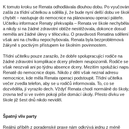
K tomuto kroku se Renata odhodlávala dlouhou dobu. Po vyučován
zašla za třídní učitelkou a sdělila jí, že bude nyní delší dobu ve škol
chybět – nastupuje do nemocnice na plánovanou operaci páteře.
Učitelku informace Renaty překvapila – Renata ve škole nechyběla
a nikdy si na žádné zdravotní obtíže nestěžovala, dokonce dosud
neměla ani žádné úlevy v tělocviku. O pravdivosti Renatina sdělení
však ani na chvilku nepochybovala. Renata byla bezproblémová
žákyně s poctivým přístupem ke školním povinnostem.
Třídní učitelku pouze zarazilo, že dobře spolupracující rodiče na
žádné zdravotní komplikace dcery předem neupozornili. Rodiče se
však neozvali ani po týdnu absence dcery. Mezitím spolužáci napsa
Renatě do nemocnice dopis. Nikdo z dětí však neznal adresu
nemocnice, kde měla Renata operaci podstoupit. Třídní učitelka
večer zvedla telefon, aby se u rodičů informovala. To, co se
dozvěděla, jí vyrazilo dech. Vždyť Renata chodí normálně do školy
zrovna teď si ve svém pokoji píše domácí úkoly. Přesto dívku ve
škole již šest dnů nikdo neviděl.
Špatný vliv party
Reálný příběh z poradenské praxe nám odkrývá jednu z méně