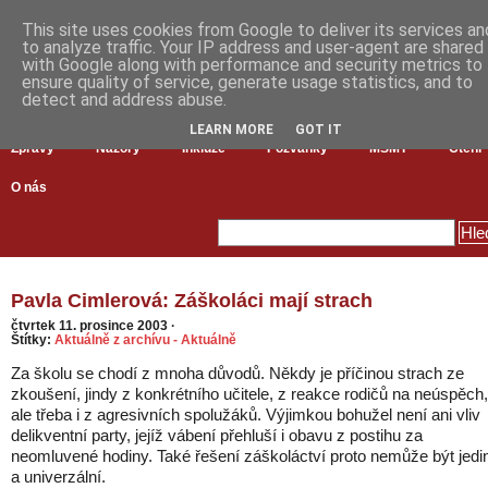
This site uses cookies from Google to deliver its services an
to analyze traffic. Your IP address and user-agent are shared
with Google along with performance and security metrics to
ensure quality of service, generate usage statistics, and to
detect and address abuse.
LEARN MORE
GOT IT
Zprávy
Názory
Inkluze
Pozvánky
MŠMT
Čtení
O nás
Pavla Cimlerová: Záškoláci mají strach
čtvrtek 11. prosince 2003
·
Štítky:
Aktuálně z archívu - Aktuálně
Za školu se chodí z mnoha důvodů. Někdy je příčinou strach ze
zkoušení, jindy z konkrétního učitele, z reakce rodičů na neúspěch,
ale třeba i z agresivních spolužáků. Výjimkou bohužel není ani vliv
delikventní party, jejíž vábení přehluší i obavu z postihu za
neomluvené hodiny. Také řešení záškoláctví proto nemůže být jedi
a univerzální.