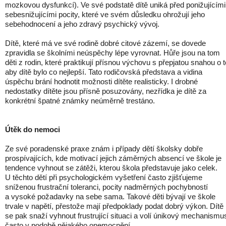
mozkovou dysfunkcí). Ve své podstatě dítě uniká před ponižujícími
sebesnižujícími pocity, které ve svém důsledku ohrožují jeho
sebehodnocení a jeho zdravý psychický vývoj.
Dítě, které má ve své rodině dobré citové zázemí, se dovede
zpravidla se školními neúspěchy lépe vyrovnat. Hůře jsou na tom
děti z rodin, které praktikují přísnou výchovu s přepjatou snahou o t
aby dítě bylo co nejlepší. Tato rodičovská představa a vidina
úspěchu brání hodnotit možnosti dítěte realisticky. I drobné
nedostatky dítěte jsou přísně posuzovány, nezřídka je dítě za
konkrétní špatné známky neúměrně trestáno.
Útěk do nemoci
Ze své poradenské praxe znám i případy dětí školsky dobře
prospívajících, kde motivací jejich záměrných absencí ve škole je
tendence vyhnout se zátěži, kterou škola představuje jako celek.
U těchto dětí při psychologickém vyšetření často zjišťujeme
sníženou frustrační toleranci, pocity nadměrných pochybností
a vysoké požadavky na sebe sama. Takové děti bývají ve škole
trvale v napětí, přestože mají předpoklady podat dobrý výkon. Dítě
se pak snaží vyhnout frustrující situaci a volí únikový mechanismu
často v podobě nějakého onemocnění.