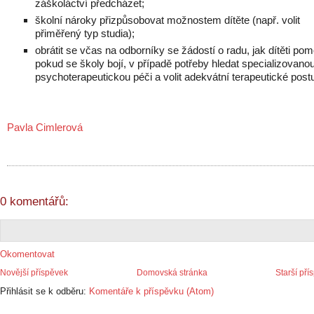
záškoláctví předcházet;
školní nároky přizpůsobovat možnostem dítěte (např. volit
přiměřený typ studia);
obrátit se včas na odborníky se žádostí o radu, jak dítěti pom
pokud se školy bojí, v případě potřeby hledat specializovano
psychoterapeutickou péči a volit adekvátní terapeutické post
Pavla Cimlerová
0 komentářů:
Okomentovat
Novější příspěvek
Domovská stránka
Starší pří
Přihlásit se k odběru:
Komentáře k příspěvku (Atom)