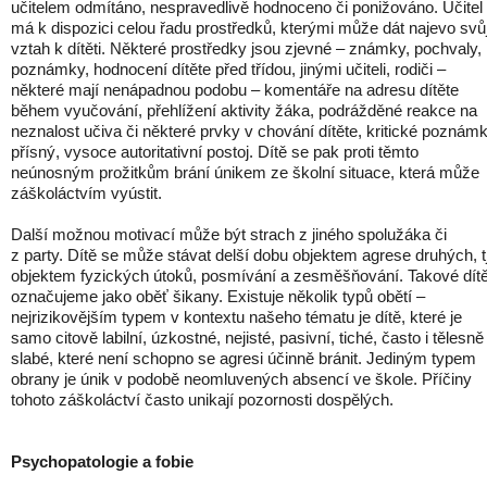
učitelem odmítáno, nespravedlivě hodnoceno či ponižováno. Učitel
má k dispozici celou řadu prostředků, kterými může dát najevo svů
vztah k dítěti. Některé prostředky jsou zjevné – známky, pochvaly,
poznámky, hodnocení dítěte před třídou, jinými učiteli, rodiči –
některé mají nenápadnou podobu – komentáře na adresu dítěte
během vyučování, přehlížení aktivity žáka, podrážděné reakce na
neznalost učiva či některé prvky v chování dítěte, kritické poznámk
přísný, vysoce autoritativní postoj. Dítě se pak proti těmto
neúnosným prožitkům brání únikem ze školní situace, která může
záškoláctvím vyústit.
Další možnou motivací může být strach z jiného spolužáka či
z party. Dítě se může stávat delší dobu objektem agrese druhých, tj
objektem fyzických útoků, posmívání a zesměšňování. Takové dít
označujeme jako oběť šikany. Existuje několik typů obětí –
nejrizikovějším typem v kontextu našeho tématu je dítě, které je
samo citově labilní, úzkostné, nejisté, pasivní, tiché, často i tělesně
slabé, které není schopno se agresi účinně bránit. Jediným typem
obrany je únik v podobě neomluvených absencí ve škole. Příčiny
tohoto záškoláctví často unikají pozornosti dospělých.
Psychopatologie a fobie