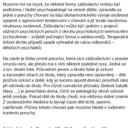
Musíme mít na mysli, že některé formy záškoláctví mohou být
podloženy i hlubší psychopatologií na straně dítěte, zpravidla se
jedná o poruchy chování na bázi disharmonického vývoje osobnost
spojené s agresivními tendencemi v chování a již trvale narušenou
strukturou osobnosti. Záškoláctví může být i jedním z projevů
vážných psychických poruch z okruhu psychotických onemocnění
(schizofrenie – zvláště počínající forma u adolescentů). Terapeutic
řešení těchto případů spadá výhradně do rukou odborníků –
dětských psychiatrů.
Na závěr je třeba zmínit poruchu, která sice záškoláctvím v pravé
smyslu není, ale přesto má s ním některé podobné rysy. Jedná se
o tzv. školní fobii. Průvodním jevem u školní fobie je úzkost
a iracionální strach ze školy, který zpravidla není oprávněný – dítě
prožívá úzkost v době, kdy je nuceno opustit domácí prostředí rán
při odchodu do školy. Pro různé somatické příznaky (bolesti žaludk
hlavy …) je ponecháno doma, čímž se patologický okruh úzkosti
ještě zesiluje. Pokud dítě do školy chodí, má většinou dobré známk
Z osobnostního hlediska to bývají často děti tiché, pasivní,
zakřiknuté. Příčiny tohoto chování pak musíme hledat v rodinném
kontextu poruchy.