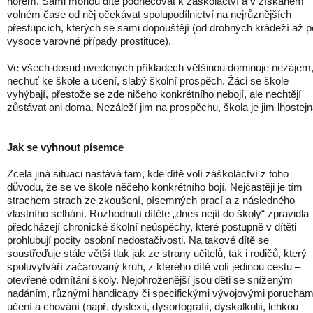
norem. Sami mohou dítě podněcovat k záškoláctví a v získaném
volném čase od něj očekávat spolupodílnictví na nejrůznějších
přestupcích, kterých se sami dopouštějí (od drobných krádeží až p
vysoce varovné případy prostituce).
Ve všech dosud uvedených příkladech většinou dominuje nezájem
nechuť ke škole a učení, slabý školní prospěch. Žáci se škole
vyhýbají, přestože se zde ničeho konkrétního nebojí, ale nechtějí
zůstávat ani doma. Nezáleží jim na prospěchu, škola je jim lhostejn
Jak se vyhnout písemce
Zcela jiná situaci nastává tam, kde dítě volí záškoláctví z toho
důvodu, že se ve škole něčeho konkrétního bojí. Nejčastěji je tím
strachem strach ze zkoušení, písemných prací a z následného
vlastního selhání. Rozhodnutí dítěte „dnes nejít do školy“ zpravidla
předcházejí chronické školní neúspěchy, které postupně v dítěti
prohlubují pocity osobní nedostačivosti. Na takové dítě se
soustřeďuje stále větší tlak jak ze strany učitelů, tak i rodičů, který
spoluvytváří začarovaný kruh, z kterého dítě volí jedinou cestu –
otevřené odmítání školy. Nejohroženější jsou děti se sníženým
nadáním, různými handicapy či specifickými vývojovými porucham
učení a chování (např. dyslexií, dysortografií, dyskalkulií, lehkou