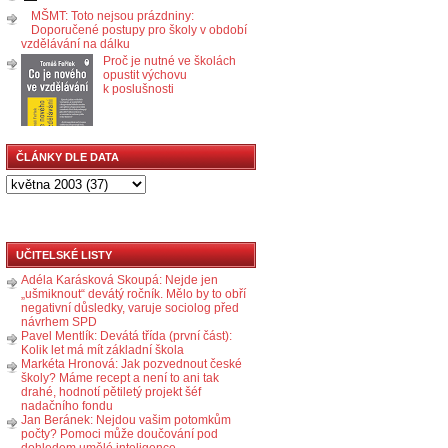
MŠMT: Toto nejsou prázdniny:
Doporučené postupy pro školy v období
vzdělávání na dálku
Proč je nutné ve školách
opustit výchovu
k poslušnosti
ČLÁNKY DLE DATA
UČITELSKÉ LISTY
Adéla Karásková Skoupá: Nejde jen
„ušmiknout“ devátý ročník. Mělo by to obří
negativní důsledky, varuje sociolog před
návrhem SPD
Pavel Mentlík: Devátá třída (první část):
Kolik let má mít základní škola
Markéta Hronová: Jak pozvednout české
školy? Máme recept a není to ani tak
drahé, hodnotí pětiletý projekt šéf
nadačního fondu
Jan Beránek: Nejdou vašim potomkům
počty? Pomoci může doučování pod
dohledem umělé inteligence