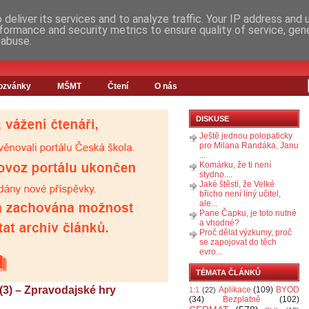
deliver its services and to analyze traffic. Your IP address and
formance and security metrics to ensure quality of service, ge
 abuse.
ozvánky
MŠMT
Čtení
O nás
DISKUSE
Ještě jednou polopaticky
pro Milana Randáka, Janu
...
Komárku, že ti není
stydno....
Jaké štěstí, že Velké
břicho není líný učitel,
ale...
Pane Čapku, je toto nutné
a vhodné?
Proč dělat výzkumy, proč
se zapojovat do těch
evro...
TÉMATA ČLÁNKŮ
(3) – Zpravodajské hry
Aplikace
(109)
BYOD
1:1
(22)
(34)
Bezplatně
(102)