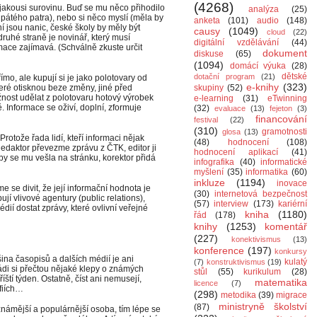
(4268)
 jakousi surovinu. Buď se mu něco přihodilo
analýza
(25)
z pátého patra), nebo si něco myslí (měla by
anketa
(101)
audio
(148)
 jsou nanic, české školy by měly být
causy
(1049)
cloud
(22)
druhé straně je novinář, který musí
digitální vzdělávání
(44)
mace zajímavá. (Schválně zkuste určit
dokument
diskuse
(65)
(1094)
domácí výuka
(28)
dětské
dotační program
(21)
mo, ale kupují si je jako polotovary od
e-knihy
(323)
teré otisknou beze změny, jiné před
skupiny
(52)
žnost udělat z polotovaru hotový výrobek
e-learning
(31)
eTwinning
. Informace se oživí, doplní, zformuje
(32)
evaluace
(13)
fejeton
(3)
financování
festival
(22)
(310)
gramotnosti
glosa
(13)
Protože řada lidí, kteří informaci nějak
(48)
hodnocení
(108)
Redaktor převezme zprávu z ČTK, editor ji
hodnocení aplikací
(41)
 aby se mu vešla na stránku, korektor přidá
infografika
(40)
informatické
myšlení
(35)
informatika
(60)
inkluze
(1194)
inovace
se divit, že její informační hodnota je
(30)
internetová bezpečnost
ují vlivové agentury (public relations),
(57)
interview
(173)
kariérní
édií dostat zprávy, které ovlivní veřejné
kniha
(1180)
řád
(178)
knihy
(1253)
komentář
(227)
konektivismus
(13)
konference
(197)
konkursy
šina časopisů a dalších médií je ani
kulatý
(7)
konstruktivismus
(19)
Rádi si přečtou nějaké klepy o známých
stůl
(55)
kurikulum
(28)
říští týden. Ostatně, číst ani nemusejí,
matematika
licence
(7)
afiích…
(298)
metodika
(39)
migrace
ministryně školství
(87)
 známější a populárnější osoba, tím lépe se