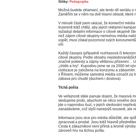
Štítky:
Pedagogika
Možná budete zklamaní, ale tento díl seriálu 
Zaměřím se v něm na dvě hlavní oblasti, které
V minulé části jsem ukázal, že komerční média ži
Inzerenti totiž chtějí, aby jejich reklamní kamp
vyžadují detailní informace o cílové skupině č
než zájem cílové skupiny nemohou média nabí
uspět, musí získat pozornost svých konzumentů 
uší.
Každý časopis (případně rozhlasová či televiz
cílové skupiny. Podle obsahu nejsledovanějšíc
značně pokleslý a zájmy většinou přízemní… U
„chléb a hry“. Kupodivu jsme se za 2000 let výv
civilizace je založena na konzumu a zábavním 
s Římem, můžeme samotná média označit za hry
zábava pro chudé (duchem i doslova).
Tichá pošta
Ve veřejnosti stále panuje dojem, že masová mé
sledujeme proto, abychom se něco nového dozv
jde o naprostou iluzi, v jejich sledování nepře
zanadáváme, což slyší nanejvýš sousedi, ale ni
Informace jsou sice pro média důležité, ale spíše
zpracovat a prodat. Jsou totiž hlavně předměte
Cesta k zákazníkovi není přímá a kromě výroby
zároveň hru na tichou poštu.