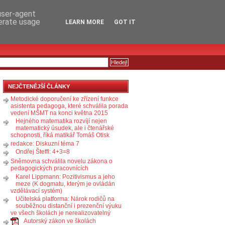
RSS
KOMENTÁŘE
 user-agent
nerate usage
LEARN MORE
GOT IT
NEJČTENĚJŠÍ ČLÁNKY
Metodické doporučení ke zřízení funkce
asistenta pedagoga, které schválila porada
vedení MŠMT na konci května 2015
Hejného matematika rozvíjí nejen
matematický úsudek, ale i čtenářské
schopnosti, říká matikář Tomáš Otisk
redakce: Diskuzní téma 7
Ondřej Šteffl: 4+3=8
Sněmovna schválila novelu zákona o
pedagogických pracovnících
Karel Lippmann: Pozitivismus a jeho
meze (K dogmatu, kterým je ovládán
vzdělávací systém)
Učitelská platforma: Nárok rodičů na
souběžnou distanční i prezenční výuku
ve všech školách je nerealizovatelný
Autorský zákon ve školách