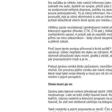
Na začátku je někdo, kdo nabízí informaci jako
(ukradli mu auto, špatně se vyspal, přežil pád 
se podporovat veřejná doprava, prášky na spaní
pouze jednopatrové). To je zdroj informací. Na 
posoudit, zda je zdroj věrohodný a zda je infor
pořadí důležitosti všech šesti zpráv pro média.)
Většinu zpráv nezískávají zaměstnanci médií pří
tiskových agentur (Reuter, ČTK, ČTA atd.). Něk
zveřejněním upraví. A právě zde je největší mo
přímo na míru zákazníkovi – tedy cílové skupině
a pěkně zabalí.
Proč jsem tento postup přirovnal k tiché poště? 
upravují, vůbec nepřijde do styku se zdrojem. 
slohově přizpůsobí stylu novin, grafik jí zkrátí,
pár pravopisných chyb a je to…
Pokud zpráva vzniká tímto způsobem, nemůžeme 
mizivá. Do procesu jejího vzniku ale navíc vstup
které mají také svoje klienty a musí pro ně do m
mínění v jejich prospěch.
Show must go on
Zprávy jako takové ovšem přestávají stačit. Vět
neobsahuje. Lidé se totiž chtějí hlavně bavit. 
tvářích, názory celebrit a televizní program na p
hlavně, že vidí své oblíbené obličeje na fotogr
Také celebrity a jejich popularita je zboží. Čím