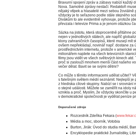
Bravurní spojení zpráv a zábavy nabízí každý de
Nova. Samotné zprávy nestačí. Redaktoři musej
nějaký vtípek a hlasatelé mezi sebou žoviálně pl
vždycky je to seřazeno podle stále stejného scéná
Divákům to ale evidentně vyhovuje, protože jd
převzala i televize Prima a je jenom otázkou č
Sázka na jistotu, která stoprocentně přitáhne p
nejen v jednotlivých státech, ale napříč globa
klony zahraničních časopisů, které musejí mít s
ovšem nepřekládají, novinář např. dostane za úkol 
prostřednictvím internetu, protože v americké v
milionářem najdete na všech televizních stanicíc
filmy jsou vidět ve všech světových kinech atd.
proč si zaslouží mnohem menší část našeho vo
večer dělat. Bavit se se svými dětmi?
Co může s těmito informacemi udělat učitel? Vě
s falešným světem médií seznámit. Nejlepší je
z hlediska cílové skupiny. Nabízí se i srovnání 
o stejné události. Můžete se zaměřit na idoly náct
vznikla a proč. Myslím, že vždycky skončíte u 
v demokratické společnosti je vydělat peníze pr
Doporučené zdroje
Rozcestník Zdeňka Fekara (
www.fekar.
Média a moc, sborník, Votobia
Burton, Jirák: Úvod do studia médií, Barr
Encyklopedie praktické žurnalistiky, Lib