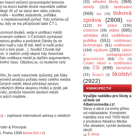
střední školy
(369)
(33)
n hlavní večerní zpravodajství televize
testování
í na konci každé druhé reportáže udělat
tablety
(113)
kají. Ať už se daný den stalo cokoliv,
tisková
(568)
tipy
(16)
ře – konflikt, katastrofa, zvířátka.
zpráva
(2808)
e o nejsledovanější pořad. Toto schéma už
top
asu, kdy se mu přizpůsobí také ČT 1.
(122)
trh práce
(156)
video
(685)
učebnice
(39)
ozornost diváků, vede k unifikaci médií
vzdělávací
vyhláška
(41)
lizovaným světem. V Čechách vycházejí
politika
(551)
vzdělávací
tejnou grafiku a podobné články (ty se
najít u nás tři lidi, kteří si našli práci
technologie
(61)
vzdělávání
erzi o tom psali…). Soutěž Chcete být
výzkum
(283)
(184)
zákon
h. V rádiích znějí stejné hity. Americké
o pedagogických
 Tato unifikace médií je dalším argumentem,
pracovnících
(64)
ÚIV
(3)
lného času. Otázkou je, co budeme celý
Česko mluví o vzdělávání
ČŠI
(699)
(58)
čtenářství
školství
(31)
Škola21
(3)
řím, že sami naleznete způsoby, jak žáky
 provést analýzu pořadu nebo celého média
(2922)
různých médií, která přinášejí zprávu
iletých (třeba skupinu Holki) a zjistit, jak
KNIHKUPECTVÍ
peněz, protože hlavním úkolem médií
Využijte nabídku pro školy a
o jejich majitele…
učitele od
Albatrosmedia.cz!
Slevy a akce na knihy přímo
od nakladatele. Kompletní
cz
) – zajímavé internetové adresy o médiích
nabídka více než 7000 titulů
z produkce Albatros Media.
Vše skladem, rychlé dodávky
ister & Principal
zboží.
ri, Praha 1999 (
www.libri.cz
)
E-shop