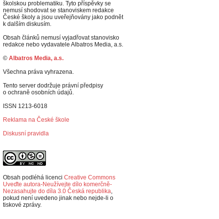
školskou problematiku. Tyto příspěvky se
nemusí shodovat se stanoviskem redakce
České školy a jsou uveřejňovány jako podnět
k dalším diskusím.
Obsah článků nemusí vyjadřovat stanovisko
redakce nebo vydavatele Albatros Media, a.s.
©
Albatros Media, a.s.
Všechna práva vyhrazena.
Tento server dodržuje právní předpisy
o ochraně osobních údajů.
ISSN 1213-6018
Reklama na České škole
Diskusní pravidla
Obsah podléhá licenci
Creative Commons
Uveďte autora-Neužívejte dílo komerčně-
Nezasahujte do díla 3.0 Česká republika
,
p
okud není uvedeno jinak nebo nejde-li o
tiskové zprávy.