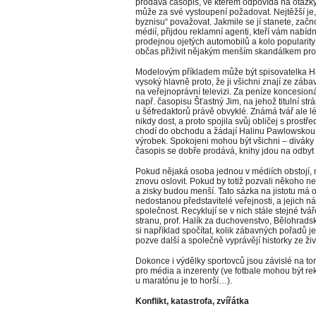
prodává časopis, ve kterém odpovídá na otázky
může za své vystoupení požadovat. Nejtěžší je
byznisu“ považovat. Jakmile se jí stanete, zač
médií, přijdou reklamní agenti, kteří vám nabí
prodejnou ojetých automobilů a kolo popularity 
občas přiživit nějakým menším skandálkem pro 
Modelovým příkladem může být spisovatelka Ha
vysoký hlavně proto, že ji všichni znají ze zá
na veřejnoprávní televizi. Za peníze koncesioná
např. časopisu Šťastný Jim, na jehož titulní st
u šéfredaktorů právě obvyklé. Známá tvář ale 
nikdy dost, a proto spojila svůj obličej s prostř
chodí do obchodu a žádají Halinu Pawlowskou
výrobek. Spokojeni mohou být všichni – diváky Č
časopis se dobře prodává, knihy jdou na odbyt
Pokud nějaká osoba jednou v médiích obstojí, n
znovu oslovit. Pokud by totiž pozvali někoho n
a zisky budou menší. Tato sázka na jistotu má
nedostanou představitelé veřejnosti, a jejich
společnost. Recyklují se v nich stále stejné tvá
stranu, prof. Halík za duchovenstvo, Bělohradsk
si například spočítat, kolik zábavných pořadů je
pozve další a společně vyprávějí historky ze živ
Dokonce i výdělky sportovců jsou závislé na tom, 
pro média a inzerenty (ve fotbale mohou být rek
u maratónu je to horší…).
Konflikt, katastrofa, zvířátka