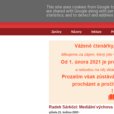
This site uses cookies from Google to 
are shared with Google along with per
statistics, and to detect and address
Zprávy
Názory
Inkluze
P
Radek Sárközi: Mediální výchova 
středa 21. května 2003
·