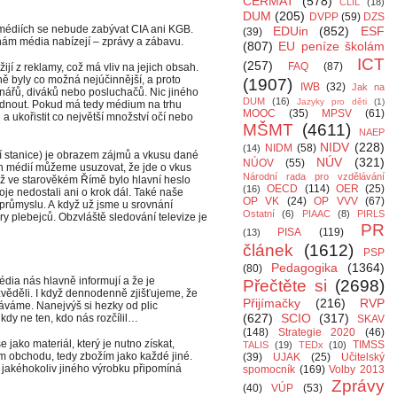
CERMAT
(578)
CLIL
(18)
DUM
(205)
DVPP
(59)
DZS
o médiích se nebude zabývat CIA ani KGB.
EDUin
(852)
ESF
(39)
 nám média nabízejí – zprávy a zábavu.
(807)
EU peníze školám
ICT
(257)
FAQ
(87)
jí z reklamy, což má vliv na jejich obsah.
aně byly co možná nejúčinnější, a proto
(1907)
IWB
(32)
Jak na
tenářů, diváků nebo posluchačů. Nic jiného
DUM
(16)
Jazyky pro děti
(1)
dnout. Pokud má tedy médium na trhu
MOOC
(35)
MPSV
(61)
a ukořistit co největší množství očí nebo
MŠMT
(4611)
NAEP
NIDV
(228)
NIDM
(58)
(14)
ní stanice) je obrazem zájmů a vkusu dané
NÚV
(321)
NÚOV
(55)
h médií můžeme usuzovat, že jde o vkus
Národní rada pro vzdělávání
ž ve starověkém Římě bylo hlavní heslo
OECD
(114)
OER
(25)
(16)
oje nedostali ani o krok dál. Také naše
OP VK
(24)
OP VVV
(67)
průmyslu. A když už jsme u srovnání
Ostatní
(6)
PIAAC
(8)
PIRLS
 plebejců. Obzvláště sledování televize je
PR
PISA
(119)
(13)
článek
(1612)
PSP
Pedagogika
(1364)
(80)
dia nás hlavně informují a že je
Přečtěte si
(2698)
ěděli. I když dennodenně zjišťujeme, že
Přijímačky
(216)
RVP
stáváme. Nanejvýš si hezky od plic
(627)
SCIO
(317)
kdy ne ten, kdo nás rozčílil…
SKAV
(148)
Strategie 2020
(46)
 jako materiál, který je nutno získat,
TIMSS
TALIS
(19)
TEDx
(10)
m obchodu, tedy zbožím jako každé jiné.
(39)
UJAK
(25)
Učitelský
 jakéhokoliv jiného výrobku připomíná
spomocník
(169)
Volby 2013
Zprávy
(40)
VÚP
(53)