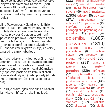
(222)
 nebo se alespoň svlékne. A tím více také
myšlenkové
mládež
(2)
, aby vás média začala za hvězdu „šou
mapy
(10)
neformální vzdělávání
nou se množit nabídky ze všech dalších
nezaměstnanost
(26)
(15)
dnou spojení vaší tváře s nejmenovanou
nová maturita
novela
(69)
se roztočí prakticky samo. Jen je nutno vše
(1305)
odkazy
odbory
(45)
bulvár.
(271)
ombudsman
(40)
online
(174)
open source
(23)
lina Pawlowská. Náklad jejích knih je
otevřený dopis
(42)
bavného pořadu Banánové rybičky, který běží
pedagogicko-psychologické
řů tedy dělá reklamu své další tvorbě,
poradny
(41)
petice
(19)
ránce se pravidelně objevuje, což není
polemika
(1885)
lépe časopis prodává. Peněz ovšem není
edkem na hubnutí, a to do té míry, že lidé
pozvánky
(1810)
. Tedy ne osobně, ale onen zázračný
praktické školy
(25)
T obohatí estetický zážitek z jejích veršů,
prezentace
(66)
profese
 a národ je samý hubeňour.
učitele
(50)
prognózy
(16)
projekt
(506)
ení pro redaktory nic jednoduššího, než ji
program
(64)
eznámého, riskují, že sledovanost opadne
projekty
(231)
práce s
 ovšem zásadní důsledky – do médií se
právní
talenty
(37)
 názory tudíž nemohou formovat občanskou
poradna
(339)
průzkum
ře (např. čtyři poslanci za komunistickou
(53)
přednáška
(27)
ý za intelektuály atd.) nebo pořady (zkuste
předškolní ročník
(75)
 založeno na tom, že si jedna celebrita
předškolní vzdělávání
(103)
ota).
recenze
(30)
redakce
(16)
regionální školství
(94)
satira
jestli je právě jejich disciplína atraktivní
(44)
sexuální výchova
(21)
lamy kolem hřiště, v hokeji i na ledě,
sociální sítě
(110)
soukromé
soutěž
(498)
školy
(165)
standard
(127)
statistika
(100)
stravování
(50)
studie