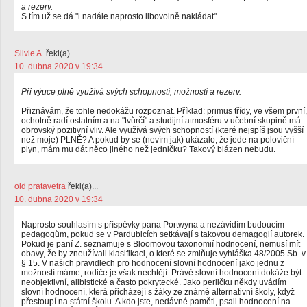
a rezerv.
S tím už se dá "i nadále naprosto libovolně nakládat"...
Silvie A.
řekl(a)...
10. dubna 2020 v 19:34
Při výuce plně využívá svých schopností, možností a rezerv.
Přiznávám, že tohle nedokážu rozpoznat. Příklad: primus třídy, ve všem první,
ochotně radí ostatním a na "tvůrčí" a studijní atmosféru v učební skupině má
obrovský pozitivní vliv. Ale využívá svých schopností (které nejspíš jsou vyšší
než moje) PLNĚ? A pokud by se (nevím jak) ukázalo, že jede na poloviční
plyn, mám mu dát něco jiného než jedničku? Takový blázen nebudu.
old pratavetra
řekl(a)...
10. dubna 2020 v 19:34
Naprosto souhlasím s příspěvky pana Portwyna a nezávidím budoucím
pedagogům, pokud se v Pardubicích setkávají s takovou demagogií autorek.
Pokud je paní Z. seznamuje s Bloomovou taxonomií hodnocení, nemusí mít
obavy, že by zneužívali klasifikaci, o které se zmiňuje vyhláška 48/2005 Sb. v
§ 15. V našich pravidlech pro hodnocení slovní hodnocení jako jednu z
možností máme, rodiče je však nechtějí. Právě slovní hodnocení dokáže být
neobjektivní, alibistické a často pokrytecké. Jako perličku někdy uvádím
slovní hodnocení, která přicházejí s žáky ze známé alternativní školy, když
přestoupí na státní školu. A kdo jste, nedávné paměti, psali hodnocení na