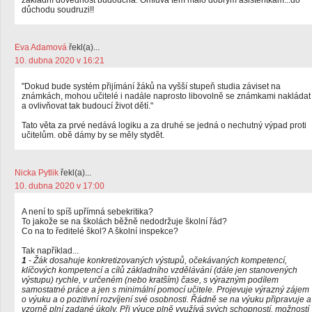
základní dovednost budoucna. Omluva těm málo dobrým asistentkám...do
důchodu soudruzi!!
Eva Adamová
řekl(a)...
10. dubna 2020 v 16:21
"Dokud bude systém přijímání žáků na vyšší stupeň studia záviset na
známkách, mohou učitelé i nadále naprosto libovolně se známkami nakládat
a ovlivňovat tak budoucí život dětí."
Tato věta za prvé nedává logiku a za druhé se jedná o nechutný výpad proti
učitelům. obě dámy by se měly stydět.
Nicka Pytlik
řekl(a)...
10. dubna 2020 v 17:00
A není to spíš upřímná sebekritika?
To jakože se na školách běžně nedodržuje školní řád?
Co na to ředitelé škol? A školní inspekce?
Tak například...
1
- Žák dosahuje konkretizovaných výstupů, očekávaných kompetencí,
klíčových kompetencí a cílů základního vzdělávání (dále jen stanovených
výstupu) rychle, v určeném (nebo kratším) čase, s výrazným podílem
samostatné práce a jen s minimální pomocí učitele. Projevuje výrazný zájem
o výuku a o pozitivní rozvíjení své osobnosti. Řádně se na výuku připravuje a
vzorně plní zadané úkoly. Při výuce plně využívá svých schopností, možností