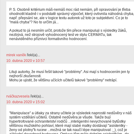
P. S. Osobně kritérium máš-nemáš moc rád nemám, při opravování je třeba
ohodnotit kladně i v podstatě správný výpočet, který ovlivnila náhodná chyba
např. přepsání se, ale v logice textu autorek už toto je subjektivní. Co je to
"malá chyba"? No to určím já...
A pokud to já nesmím určit, protože tím přece manipuluji s výsledky žáků,
nezbývá, než strojově vyhodnocený test ve stylu CERMATu, tak
nenáviděného příznivci formativního hodnocení.
mirek vaněk
řekl(a)...
10. dubna 2020 v 10:57
Lituji autorky, že musí řešit takové "problémy". Asi mají s hodnocením jen ty
nejhorší zkušenosti.
Mohu je ujistit, že většinu učících učitelů takové "problémy" netrápí.
rváčkazvesela
řekl(a)...
10. dubna 2020 v 15:02
"Manipulace" a útlaky za strany učitele je výsledek naprosté nedůvěry v náš
systém vzdělání učitelů. Ostatně nedůvěra je všude. Takže bují
hypertrofované ochranitelství rodičů ...inteligentní nevychované bytůstky
většinou mužského pohlaví, které mají slabé matky dostávají "asistentky -
ženy od plotny"k rucew ...možná se tak naučí lépe manipulovat :_), což je