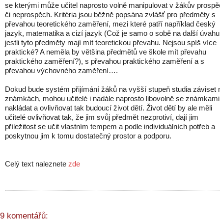
se kterými může učitel naprosto volně manipulovat v žákův prosp
či neprospěch. Kritéria jsou běžně popsána zvlášť pro předměty s
převahou teoretického zaměření, mezi které patří například český
jazyk, matematika a cizí jazyk (Což je samo o sobě na další úvahu
jestli tyto předměty mají mít teoretickou převahu. Nejsou spíš více
praktické? A neměla by většina předmětů ve škole mít převahu
praktického zaměření?), s převahou praktického zaměření a s
převahou výchovného zaměření….
Dokud bude systém přijímání žáků na vyšší stupeň studia záviset 
známkách, mohou učitelé i nadále naprosto libovolně se známkami
nakládat a ovlivňovat tak budoucí život dětí. Život dětí by ale měli
učitelé ovlivňovat tak, že jim svůj předmět nezprotiví, dají jim
příležitost se učit vlastním tempem a podle individuálních potřeb a
poskytnou jim k tomu dostatečný prostor a podporu.
Celý text naleznete
zde
9 komentářů: