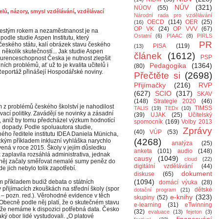
NÚV
(321)
NÚOV
(55)
telů
,
názory
,
smysl vzdělávání
,
vzdělávací
Národní rada pro vzdělávání
OECD
(114)
OER
(25)
(16)
OP VK
(24)
OP VVV
(67)
šestým rokem a nezaměstnanost je na
Ostatní
(6)
PIAAC
(8)
PIRLS
odle studie Aspen Institutu, který
PR
 českého státu, kalí obrázek stavu českého
PISA
(119)
(13)
 několik skutečností... Jak studie Aspen
článek
(1612)
PSP
kurenceschopnost Česka je nutnost zlepšit
ch problémů, ať už to je kvalita učitelů i
Pedagogika
(1364)
(80)
Reportáž přinášejí Hospodářské noviny.
Přečtěte si
(2698)
Přijímačky
(216)
RVP
(627)
SCIO
(317)
SKAV
(148)
Strategie 2020
(46)
 z problémů českého školství je nahodilost
TIMSS
TALIS
(19)
TEDx
(10)
vací politiky. Zavádějí se novinky a zásadní
(39)
UJAK
(25)
Učitelský
 aniž by tomu předcházel výzkum hodnotící
spomocník
(169)
Volby 2013
dopady. Podle spoluautora studie,
Zprávy
(40)
VÚP
(53)
ého ředitele institutu IDEA Daniela Münicha,
(4268)
ickým příkladem inkluzní vyhláška narychlo
analýza
(25)
vená v roce 2015. Školy v jejím důsledku
anketa
(101)
audio
(148)
 zaplavila rozsáhlá administrativa, jednak
causy
(1049)
cloud
(22)
něj začaly směřovat nemalé sumy peněz do
digitální vzdělávání
(44)
de jich nebylo tolik zapotřebí.
dokument
diskuse
(65)
(1094)
m příkladem budiž debata o státních
domácí výuka
(28)
v přijímacích zkouškách na střední školy (spor
dětské
dotační program
(21)
 – pozn. red.). Věrohodné evidence v těch
e-knihy
(323)
skupiny
(52)
 Obecně podle něj platí, že o skutečném stavu
e-learning
(31)
eTwinning
tože nemáme k dispozici potřebná data. Česko
(32)
evaluace
(13)
fejeton
(3)
aký obor lidé vystudovali. „O platové