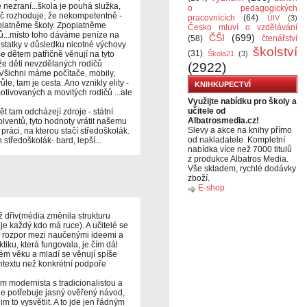
 nezraní...škola je pouhá služka,
o pedagogických
odič rozhoduje, že nekompetentně -
pracovnících
(64)
ÚIV
(3)
platněme školy. Zpoplatněme
Česko mluví o vzdělávání
ů...místo toho dáváme peníze na
ČŠI
(699)
(58)
čtenářství
ostatky v důsledku nicotné výchovy
školství
(31)
 se dětem patřičně věnují na tyto
Škola21
(3)
 že děti nevzdělaných rodičů
(2922)
Všichni máme počítače, mobily,
e, tam je cesta. Ano vznikly elity -
KNIHKUPECTVÍ
otivovaných a movitých rodičů ...ale
Využijte nabídku pro školy a
učitele od
 tam odcházejí zdroje - státní
Albatrosmedia.cz!
olventů, tyto hodnoty vrátit našemu
Slevy a akce na knihy přímo
 práci, na kterou stačí středoškolák.
od nakladatele. Kompletní
 středoškolák- bard, lepší...
nabídka více než 7000 titulů
z produkce Albatros Media.
Vše skladem, rychlé dodávky
zboží.
E-shop
ž dřív(média změnila strukturu
je každý kdo má ruce). A učitelé se
na rozpor mezi naučenými ideemi a
tiku, která fungovala, je čím dál
vém věku a mladí se věnují spíše
textu než konkrétní podpoře
em modernista s tradicionalistou a
, ale potřebuje jasný ověřený návod,
im to vysvětlit. A to jde jen řádným