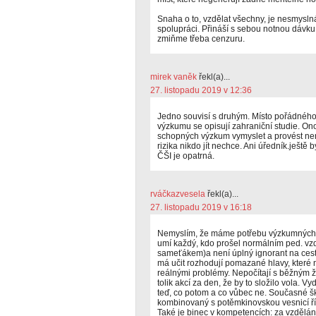
Snaha o to, vzdělat všechny, je nesmysln
spolupráci. Přináší s sebou notnou dávku
zmiňme třeba cenzuru.
mirek vaněk
řekl(a)...
27. listopadu 2019 v 12:36
Jedno souvisí s druhým. Místo pořádnéh
výzkumu se opisují zahraniční studie. On
schopných výzkum vymyslet a provést není
rizika nikdo jít nechce. Ani úředník.ješt
ČŠI je opatrná.
rváčkazvesela
řekl(a)...
27. listopadu 2019 v 16:18
Nemyslím, že máme potřebu výzkumných pra
umí každý, kdo prošel normálním ped. vz
sameťákem)a není úplný ignorant na cestě
má učit rozhodují pomazané hlavy, které 
reálnými problémy. Nepočítají s běžným ži
tolik akcí za den, že by to složilo vola. Vydr
teď, co potom a co vůbec ne. Současné š
kombinovaný s potěmkinovskou vesnicí ří
Také je binec v kompetencích: za vzdělán