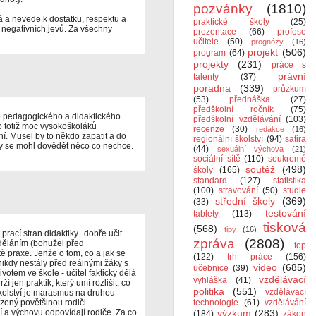
pozvánky
(1810)
á a nevede k dostatku, respektu a
praktické školy
(25)
 negativních jevů. Za všechny
prezentace
(66)
profese
učitele
(50)
prognózy
(16)
projekt
(506)
program
(64)
projekty
(231)
práce s
právní
talenty
(37)
poradna
(339)
průzkum
(53)
přednáška
(27)
předškolní ročník
(75)
o pedagogického a didaktického
předškolní vzdělávání
(103)
o totiž moc vysokoškoláků
recenze
(30)
redakce
(16)
. Musel by to někdo zapatit a do
regionální školství
(94)
satira
ě by se mohl dovědět něco co nechce.
(44)
sexuální výchova
(21)
sociální sítě
(110)
soukromé
soutěž
(498)
školy
(165)
standard
(127)
statistika
(100)
stravování
(50)
studie
střední školy
(369)
(33)
testování
tablety
(113)
tisková
(568)
tipy
(16)
cí stran didaktiky...dobře učit
zpráva
(2808)
děláním (bohužel před
top
 praxe. Jenže o tom, co a jak se
(122)
trh práce
(156)
nikdy nestály před reálnými žáky s
video
(685)
učebnice
(39)
votem ve škole - učitel fakticky dělá
vzdělávací
vyhláška
(41)
ží jen praktik, který umí rozlišit, co
politika
(551)
vzdělávací
kolství je marasmus na druhou
zený povětšinou rodiči.
technologie
(61)
vzdělávání
í a výchovu odpovídají rodiče. Za co
výzkum
(283)
(184)
zákon