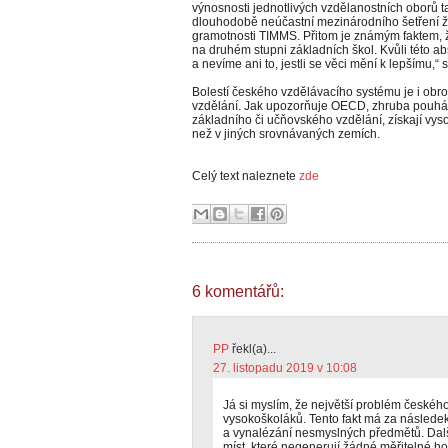
výnosnosti jednotlivých vzdělanostních oborů 
dlouhodobě neúčastní mezinárodního šetření žá
gramotnosti TIMMS. Přitom je známým faktem, ž
na druhém stupni základních škol. Kvůli této a
a nevíme ani to, jestli se věci mění k lepšímu,“ s
Bolestí českého vzdělávacího systému je i obr
vzdělání. Jak upozorňuje OECD, zhruba pouhá čt
základního či učňovského vzdělání, získají vys
než v jiných srovnávaných zemích.
Celý text naleznete
zde
6 komentářů:
PP
řekl(a)...
27. listopadu 2019 v 10:08
Já si myslím, že největší problém českého 
vysokoškoláků. Tento fakt má za následek 
a vynalézání nesmyslných předmětů. Dal
míst, které negenerují žádné měřitelné ho