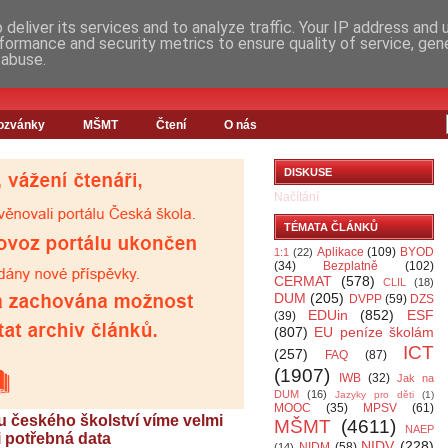
deliver its services and to analyze traffic. Your IP address and
formance and security metrics to ensure quality of service, ge
 abuse.
ozvánky
MŠMT
Čtení
O nás
DISKUSE
Načítání
TÉMATA ČLÁNKŮ
Aplikace
(109)
BYOD
1:1
(22)
(34)
Bezplatně
(102)
CERMAT
(578)
CLIL
(18)
DUM
(205)
DVPP
(59)
DZS
EDUin
(852)
ESF
(39)
(807)
EU peníze školám
ICT
(257)
FAQ
(87)
(1907)
IWB
(32)
Jak na
DUM
(16)
Jazyky pro děti
(1)
MOOC
(35)
MPSV
(61)
 českého školství víme velmi
MŠMT
(4611)
NAEP
 potřebná data
NIDV
(228)
NIDM
(58)
(14)