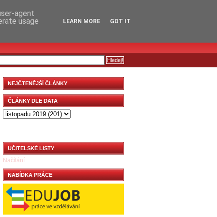
RSS
KOMENTÁŘE
 user-agent
nerate usage
LEARN MORE
GOT IT
NEJČTENĚJŠÍ ČLÁNKY
ČLÁNKY DLE DATA
UČITELSKÉ LISTY
Načítání
NABÍDKA PRÁCE