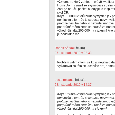
výzkumem, který zohlední právě kvalitu a 
Horní Dolní vyrazil se svými deseti dětmi 
Žáci se naučili počítat a tedy je to inspir
škol ČR.
Když 10 000 učitelů bude vymýšlet, jak při
nemluvím o tom, že to spousta nevymyslí,
protože nestíhá nebo to nebude fungovat) 
podprůměrného zedníka 200Kč za hodinu j
výhodnější dát 200 000 na výzkum? A to t
je podstatně víc.
Radek Sárközi
řekl(a)...
27. listopadu 2019 v 22:33
Problém vidím v tom, že když nějaká data
Vyžadovat za této situace více dat, nemá 
poste.restante
řekl(a)...
28. listopadu 2019 v 14:37
Když 10 000 učitelů bude vymýšlet, jak při
nemluvím o tom, že to spousta nevymyslí,
protože nestíhá nebo to nebude fungovat) 
podprůměrného zedníka 200Kč za hodinu j
výhodnější dát 200 000 na výzkum?