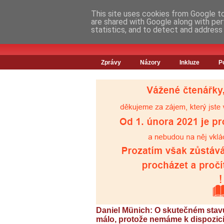
This site uses cookies from Google to 
are shared with Google along with per
statistics, and to detect and address
Zprávy
Názory
Inkluze
P
Daniel Münich: O skutečném stavu
málo, protože nemáme k dispozici