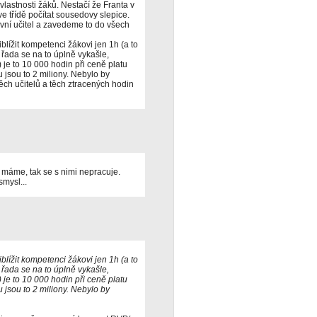
vlastnosti žáků. Nestačí že Franta v
ve třídě počítat sousedovy slepice.
ativní učitel a zavedeme to do všech
blížit kompetenci žákovi jen 1h (a to
 řada se na to úplně vykašle,
je to 10 000 hodin při ceně platu
sou to 2 miliony. Nebylo by
ěch učitelů a těch ztracených hodin
 máme, tak se s nimi nepracuje.
smysl...
blížit kompetenci žákovi jen 1h (a to
 řada se na to úplně vykašle,
je to 10 000 hodin při ceně platu
sou to 2 miliony. Nebylo by