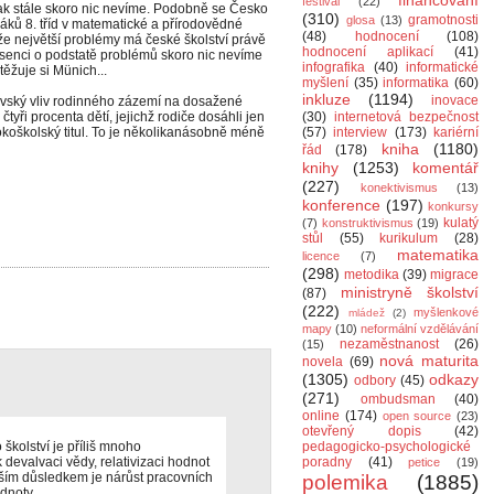
financování
festival
(22)
tak stále skoro nic nevíme. Podobně se Česko
(310)
gramotnosti
glosa
(13)
ků 8. tříd v matematické a přírodovědné
(48)
hodnocení
(108)
e největší problémy má české školství právě
hodnocení aplikací
(41)
bsenci o podstatě problémů skoro nic nevíme
infografika
(40)
informatické
těžuje si Münich...
myšlení
(35)
informatika
(60)
inkluze
(1194)
inovace
ovský vliv rodinného zázemí na dosažené
yři procenta dětí, jejichž rodiče dosáhli jen
(30)
internetová bezpečnost
okoškolský titul. To je několikanásobně méně
(57)
interview
(173)
kariérní
kniha
(1180)
řád
(178)
knihy
(1253)
komentář
(227)
konektivismus
(13)
konference
(197)
konkursy
kulatý
(7)
konstruktivismus
(19)
stůl
(55)
kurikulum
(28)
matematika
licence
(7)
(298)
metodika
(39)
migrace
ministryně školství
(87)
(222)
myšlenkové
mládež
(2)
mapy
(10)
neformální vzdělávání
nezaměstnanost
(26)
(15)
nová maturita
novela
(69)
(1305)
odkazy
odbory
(45)
(271)
ombudsman
(40)
online
(174)
open source
(23)
otevřený dopis
(42)
školství je příliš mnoho
pedagogicko-psychologické
devalvaci vědy, relativizaci hodnot
poradny
(41)
petice
(19)
ším důsledkem je nárůst pracovních
polemika
(1885)
dnoty.