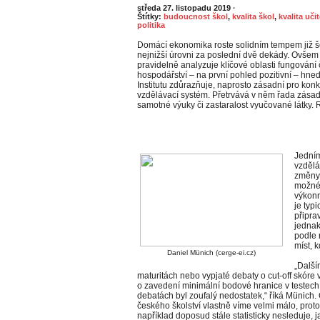
středa 27. listopadu 2019
·
Štítky:
budoucnost škol
,
kvalita škol
,
kvalita uči
politika
Domácí ekonomika roste solidním tempem již 
nejnižší úrovni za poslední dvě dekády. Ovšem p
pravidelně analyzuje klíčové oblasti fungování
hospodářství – na první pohled pozitivní – hned
Institutu zdůrazňuje, naprosto zásadní pro kon
vzdělávací systém. Přetrvává v něm řada zásadní
samotné výuky či zastaralost vyučované látky. 
Jedním
vzdělá
změny,
možné 
výkonn
je typ
připra
jednak
podle 
míst, k
Daniel Münich (cerge-ei.cz)
„Další
maturitách nebo vypjaté debaty o cut-off skóre 
o zavedení minimální bodové hranice v testech
debatách byl zoufalý nedostatek,“ říká Münich.
českého školství vlastně víme velmi málo, pro
například doposud stále statisticky nesleduje, j