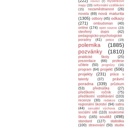
(222)
myšlenkové
mládež
(2)
mapy
(10)
neformální vzdělávání
nezaměstnanost
(26)
(15)
nová maturita
novela
(69)
(1305)
odkazy
odbory
(45)
(271)
ombudsman
(40)
online
(174)
open source
(23)
otevřený dopis
(42)
pedagogicko-psychologické
poradny
(41)
petice
(19)
polemika
(1885)
pozvánky
(1810)
praktické školy
(25)
prezentace
(66)
profese
učitele
(50)
prognózy
(16)
projekt
(506)
program
(64)
projekty
(231)
práce s
právní
talenty
(37)
poradna
(339)
průzkum
(53)
přednáška
(27)
předškolní ročník
(75)
předškolní vzdělávání
(103)
recenze
(30)
redakce
(16)
regionální školství
(94)
satira
(44)
sexuální výchova
(21)
sociální sítě
(110)
soukromé
soutěž
(498)
školy
(165)
standard
(127)
statistika
(100)
stravování
(50)
studie