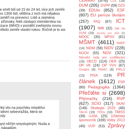
CERMAT
(578)
CLIL
(18)
DUM
(205)
DVPP
(59)
DZS
smrti lidí od 15 do 24 let, více jich zemře
EDUin
(852)
ESF
(39)
es 1300 lidí, většina z nich má nějakou
(807)
EU peníze školám
 zaměří na prevenci. Lidé a zejména
ICT
(257)
příznaky, řekli zástupci ministerstva na
FAQ
(87)
nizace (WHO) v pondělí zveřejnila novou
(1907)
IWB
(32)
Jak na
 někdo zemře vlastní rukou. Ročně je to asi
DUM
(16)
Jazyky pro děti
(1)
MOOC
(35)
MPSV
(61)
MŠMT
(4611)
NAEP
NIDV
(228)
NIDM
(58)
(14)
NÚV
(321)
NÚOV
(55)
Národní rada pro vzdělávání
OECD
(114)
OER
(25)
(16)
OP VK
(24)
OP VVV
(67)
Ostatní
(6)
PIAAC
(8)
PIRLS
PR
PISA
(119)
(13)
článek
(1612)
PSP
Pedagogika
(1364)
(80)
Přečtěte si
(2698)
Přijímačky
(216)
RVP
(627)
SCIO
(317)
SKAV
lký vliv na psychiku mladého
(148)
Strategie 2020
(46)
tivní sebevražda, která se
TIMSS
TALIS
(19)
TEDx
(10)
ody.
(39)
UJAK
(25)
Učitelský
spomocník
(169)
Volby 2013
mysl něčím smysluplným. Nuda a
Zprávy
(40)
VÚP
(53)
m nápadům.