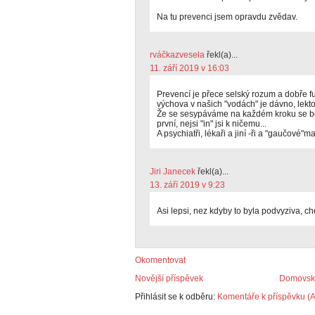
Na tu prevenci jsem opravdu zvědav.
rváčkazvesela
řekl(a)...
11. září 2019 v 16:03
Prevencí je přece selský rozum a dobře fu
výchova v našich "vodách" je dávno, lekto
Že se sesypáváme na každém kroku se boj
první, nejsi "in" jsi k ničemu...
A psychiatři, lékaři a jiní -ři a "gaučové"
Jiri Janecek
řekl(a)...
13. září 2019 v 9:23
Asi lepsi, nez kdyby to byla podvyziva, c
Okomentovat
Novější příspěvek
Domovská
Přihlásit se k odběru:
Komentáře k příspěvku (