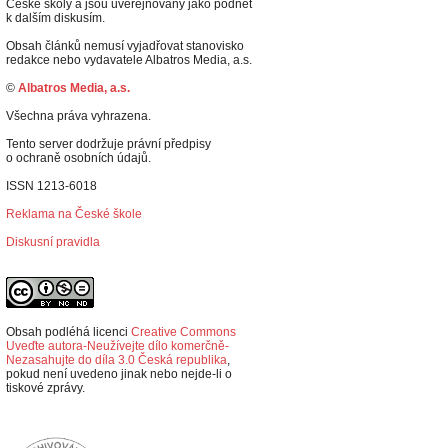
České školy a jsou uveřejňovány jako podnět
k dalším diskusím.
Obsah článků nemusí vyjadřovat stanovisko
redakce nebo vydavatele Albatros Media, a.s.
©
Albatros Media, a.s.
Všechna práva vyhrazena.
Tento server dodržuje právní předpisy
o ochraně osobních údajů.
ISSN 1213-6018
Reklama na České škole
Diskusní pravidla
Obsah podléhá licenci
Creative Commons
Uveďte autora-Neužívejte dílo komerčně-
Nezasahujte do díla 3.0 Česká republika
,
p
okud není uvedeno jinak nebo nejde-li o
tiskové zprávy.