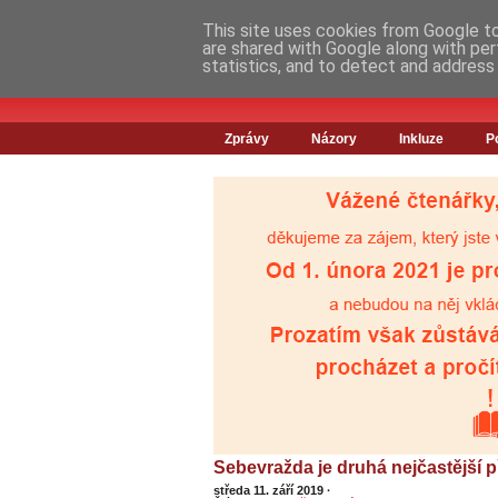
This site uses cookies from Google to 
are shared with Google along with per
statistics, and to detect and address
Zprávy
Názory
Inkluze
P
Sebevražda je druhá nejčastější př
středa 11. září 2019
·