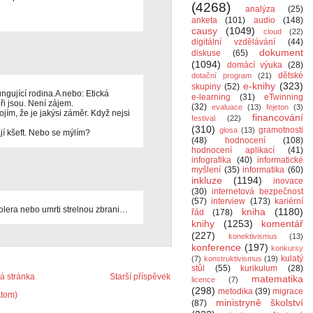
(4268)
analýza
(25)
anketa
(101)
audio
(148)
causy
(1049)
cloud
(22)
digitální vzdělávání
(44)
dokument
diskuse
(65)
(1094)
domácí výuka
(28)
dětské
dotační program
(21)
e-knihy
(323)
skupiny
(52)
ngující rodina.A nebo: Etická
e-learning
(31)
eTwinning
ři jsou. Není zájem.
(32)
evaluace
(13)
fejeton
(3)
ím, že je jakýsi záměr. Když nejsi
financování
festival
(22)
(310)
gramotnosti
glosa
(13)
mají kšeft. Nebo se mýlím?
(48)
hodnocení
(108)
hodnocení aplikací
(41)
infografika
(40)
informatické
myšlení
(35)
informatika
(60)
inkluze
(1194)
inovace
(30)
internetová bezpečnost
(57)
interview
(173)
kariérní
holera nebo umrti strelnou zbrani…
kniha
(1180)
řád
(178)
knihy
(1253)
komentář
(227)
konektivismus
(13)
konference
(197)
konkursy
kulatý
(7)
konstruktivismus
(19)
stůl
(55)
kurikulum
(28)
 stránka
Starší příspěvek
matematika
licence
(7)
(298)
metodika
(39)
migrace
Atom)
ministryně školství
(87)