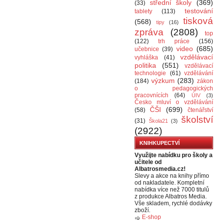
střední školy
(369)
(33)
testování
tablety
(113)
tisková
(568)
tipy
(16)
zpráva
(2808)
top
(122)
trh práce
(156)
video
(685)
učebnice
(39)
vzdělávací
vyhláška
(41)
politika
(551)
vzdělávací
technologie
(61)
vzdělávání
výzkum
(283)
(184)
zákon
o pedagogických
pracovnících
(64)
ÚIV
(3)
Česko mluví o vzdělávání
ČŠI
(699)
(58)
čtenářství
školství
(31)
Škola21
(3)
(2922)
KNIHKUPECTVÍ
Využijte nabídku pro školy a
učitele od
Albatrosmedia.cz!
Slevy a akce na knihy přímo
od nakladatele. Kompletní
nabídka více než 7000 titulů
z produkce Albatros Media.
Vše skladem, rychlé dodávky
zboží.
E-shop