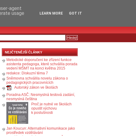
RSS
KOMENTÁŘE
 user-agent
nerate usage
LEARN MORE
GOT IT
NEJČTENĚJŠÍ ČLÁNKY
Metodické doporučení ke zřízení funkce
asistenta pedagoga, které schválila porada
vedení MŠMT na konci května 2015
redakce: Diskuzní téma 7
Sněmovna schválila novelu zákona o
pedagogických pracovnících
Autorský zákon ve školách
Poradna ASČ: Nesmyslná testová zadání,
nesmyslná čeština
Proč je nutné ve školách
opustit výchovu
k poslušnosti
Jan Koucun: Alternativní komunikace jako
prostředek vzdělávání