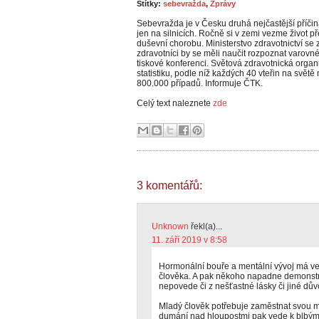
Štítky:
sebevražda
,
Zprávy
Sebevražda je v Česku druhá nejčastější příčina 
jen na silnicích. Ročně si v zemi vezme život př
duševní chorobu. Ministerstvo zdravotnictví se
zdravotníci by se měli naučit rozpoznat varovné 
tiskové konferenci. Světová zdravotnická orga
statistiku, podle níž každých 40 vteřin na světě
800.000 případů. Informuje ČTK.
Celý text naleznete
zde
3 komentářů:
Unknown
řekl(a)...
11. září 2019 v 8:58
Hormonální bouře a mentální vývoj má ve
člověka. A pak někoho napadne demonstra
nepovede či z nešťastné lásky či jiné dův
Mladý člověk potřebuje zaměstnat svou 
dumání nad hloupostmi pak vede k blbý