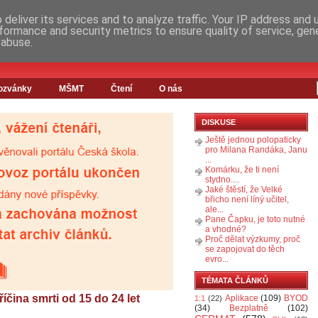
deliver its services and to analyze traffic. Your IP address and
formance and security metrics to ensure quality of service, ge
 abuse.
ozvánky
MŠMT
Čtení
O nás
DISKUSE
Ještě jednou polopaticky
pro Milana Randáka, Janu
...
Komárku, že ti není
stydno....
Jaké štěstí, že Velké
břicho není líný učitel,
ale...
Pane Čapku, je toto nutné
a vhodné?
Proč dělat výzkumy, proč
se zapojovat do těch
evro...
TÉMATA ČLÁNKŮ
íčina smrti od 15 do 24 let
Aplikace
(109)
BYOD
1:1
(22)
(34)
Bezplatně
(102)