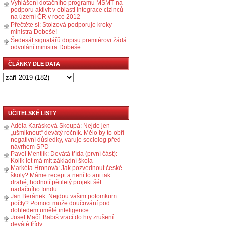
Vyhlášení dotačního programu MŠMT na
podporu aktivit v oblasti integrace cizinců
na území ČR v roce 2012
Přečtěte si: Stolzová podporuje kroky
ministra Dobeše!
Šedesát signatářů dopisu premiérovi žádá
odvolání ministra Dobeše
ČLÁNKY DLE DATA
UČITELSKÉ LISTY
Adéla Karásková Skoupá: Nejde jen
„ušmiknout“ devátý ročník. Mělo by to obří
negativní důsledky, varuje sociolog před
návrhem SPD
Pavel Mentlík: Devátá třída (první část):
Kolik let má mít základní škola
Markéta Hronová: Jak pozvednout české
školy? Máme recept a není to ani tak
drahé, hodnotí pětiletý projekt šéf
nadačního fondu
Jan Beránek: Nejdou vašim potomkům
počty? Pomoci může doučování pod
dohledem umělé inteligence
Josef Mačí: Babiš vrací do hry zrušení
deváté třídy