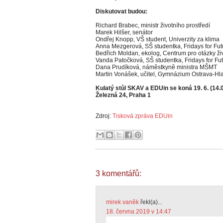
Diskutovat budou:
Richard Brabec, ministr životního prostředí
Marek Hilšer, senátor
Ondřej Knopp, VŠ student, Univerzity za klima
Anna Mezgerová, SŠ studentka, Fridays for Fu
Bedřich Moldan, ekolog, Centrum pro otázky ži
Vanda Patočková, SŠ studentka, Fridays for Fu
Dana Prudíková, náměstkyně ministra MŠMT
Martin Vonášek, učitel, Gymnázium Ostrava-Hl
Kulatý stůl SKAV a EDUin se koná 19. 6. (14.
Železná 24, Praha 1
Zdroj:
Tisková zpráva EDUin
3 komentářů:
mirek vaněk
řekl(a)...
18. června 2019 v 14:47