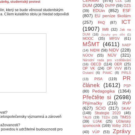
CERMAT
(578)
CLIL
(18)
vánky
,
studentský protest
DUM
(205)
DVPP
(59)
DZS
in, který se bude věnovat studentským
EDUin
(852)
ESF
(39)
la. Cílem kulatého stolu je hledat odpovědi
(807)
EU peníze školám
ICT
(257)
FAQ
(87)
(1907)
IWB
(32)
Jak na
DUM
(16)
Jazyky pro děti
(1)
MOOC
(35)
MPSV
(61)
MŠMT
(4611)
NAEP
NIDV
(228)
NIDM
(58)
(14)
NÚV
(321)
NÚOV
(55)
Národní rada pro vzdělávání
OECD
(114)
OER
(25)
(16)
OP VK
(24)
OP VVV
(67)
Ostatní
(6)
PIAAC
(8)
PIRLS
PR
PISA
(119)
(13)
článek
(1612)
PSP
Pedagogika
(1364)
(80)
Přečtěte si
(2698)
Přijímačky
(216)
RVP
(627)
SCIO
(317)
SKAV
ovat?
(148)
Strategie 2020
(46)
ě celospolečensky významná a zároveň
TIMSS
TALIS
(19)
TEDx
(10)
(39)
UJAK
(25)
Učitelský
gažovanosti?
spomocník
(169)
Volby 2013
povedou k udržitelné budoucnosti pro
Zprávy
(40)
VÚP
(53)