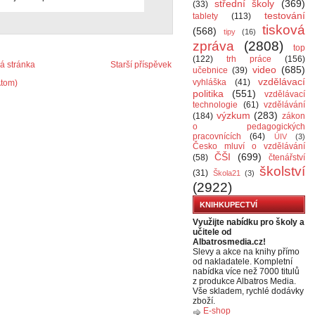
střední školy
(369)
(33)
testování
tablety
(113)
tisková
(568)
tipy
(16)
zpráva
(2808)
top
(122)
trh práce
(156)
 stránka
Starší příspěvek
video
(685)
učebnice
(39)
vzdělávací
vyhláška
(41)
Atom)
politika
(551)
vzdělávací
technologie
(61)
vzdělávání
výzkum
(283)
(184)
zákon
o pedagogických
pracovnících
(64)
ÚIV
(3)
Česko mluví o vzdělávání
ČŠI
(699)
(58)
čtenářství
školství
(31)
Škola21
(3)
(2922)
KNIHKUPECTVÍ
Využijte nabídku pro školy a
učitele od
Albatrosmedia.cz!
Slevy a akce na knihy přímo
od nakladatele. Kompletní
nabídka více než 7000 titulů
z produkce Albatros Media.
Vše skladem, rychlé dodávky
zboží.
E-shop