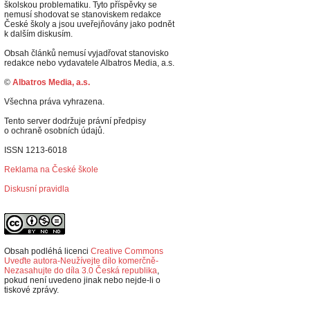
školskou problematiku. Tyto příspěvky se
nemusí shodovat se stanoviskem redakce
České školy a jsou uveřejňovány jako podnět
k dalším diskusím.
Obsah článků nemusí vyjadřovat stanovisko
redakce nebo vydavatele Albatros Media, a.s.
©
Albatros Media, a.s.
Všechna práva vyhrazena.
Tento server dodržuje právní předpisy
o ochraně osobních údajů.
ISSN 1213-6018
Reklama na České škole
Diskusní pravidla
Obsah podléhá licenci
Creative Commons
Uveďte autora-Neužívejte dílo komerčně-
Nezasahujte do díla 3.0 Česká republika
,
p
okud není uvedeno jinak nebo nejde-li o
tiskové zprávy.