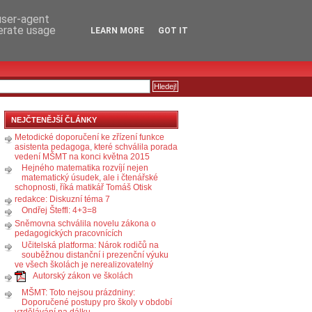
RSS
KOMENTÁŘE
 user-agent
nerate usage
LEARN MORE
GOT IT
NEJČTENĚJŠÍ ČLÁNKY
Metodické doporučení ke zřízení funkce
asistenta pedagoga, které schválila porada
vedení MŠMT na konci května 2015
Hejného matematika rozvíjí nejen
matematický úsudek, ale i čtenářské
schopnosti, říká matikář Tomáš Otisk
redakce: Diskuzní téma 7
Ondřej Šteffl: 4+3=8
Sněmovna schválila novelu zákona o
pedagogických pracovnících
Učitelská platforma: Nárok rodičů na
souběžnou distanční i prezenční výuku
ve všech školách je nerealizovatelný
Autorský zákon ve školách
MŠMT: Toto nejsou prázdniny:
Doporučené postupy pro školy v období
vzdělávání na dálku