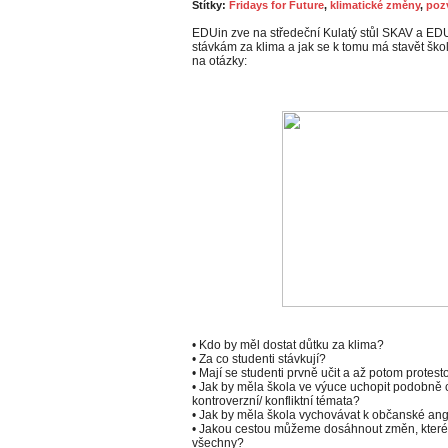
Štítky:
Fridays for Future
,
klimatické změny
,
poz
EDUin zve na středeční Kulatý stůl SKAV a EDU
stávkám za klima a jak se k tomu má stavět ško
na otázky:
• Kdo by měl dostat důtku za klima?
• Za co studenti stávkují?
• Mají se studenti prvně učit a až potom protest
• Jak by měla škola ve výuce uchopit podobn
kontroverzní/ konfliktní témata?
• Jak by měla škola vychovávat k občanské an
• Jakou cestou můžeme dosáhnout změn, které 
všechny?