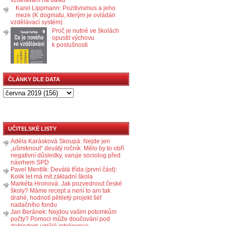
Karel Lippmann: Pozitivismus a jeho
meze (K dogmatu, kterým je ovládán
vzdělávací systém)
Proč je nutné ve školách
opustit výchovu
k poslušnosti
ČLÁNKY DLE DATA
UČITELSKÉ LISTY
Adéla Karásková Skoupá: Nejde jen
„ušmiknout“ devátý ročník. Mělo by to obří
negativní důsledky, varuje sociolog před
návrhem SPD
Pavel Mentlík: Devátá třída (první část):
Kolik let má mít základní škola
Markéta Hronová: Jak pozvednout české
školy? Máme recept a není to ani tak
drahé, hodnotí pětiletý projekt šéf
nadačního fondu
Jan Beránek: Nejdou vašim potomkům
počty? Pomoci může doučování pod
dohledem umělé inteligence