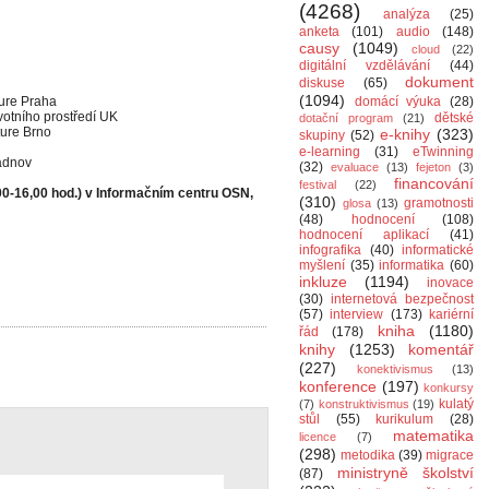
(4268)
analýza
(25)
anketa
(101)
audio
(148)
causy
(1049)
cloud
(22)
digitální vzdělávání
(44)
dokument
diskuse
(65)
(1094)
ture Praha
domácí výuka
(28)
votního prostředí UK
dětské
dotační program
(21)
ture Brno
e-knihy
(323)
skupiny
(52)
e-learning
(31)
eTwinning
adnov
(32)
evaluace
(13)
fejeton
(3)
financování
festival
(22)
00-16,00 hod.) v Informačním centru OSN,
(310)
gramotnosti
glosa
(13)
(48)
hodnocení
(108)
hodnocení aplikací
(41)
infografika
(40)
informatické
myšlení
(35)
informatika
(60)
inkluze
(1194)
inovace
(30)
internetová bezpečnost
(57)
interview
(173)
kariérní
kniha
(1180)
řád
(178)
knihy
(1253)
komentář
(227)
konektivismus
(13)
konference
(197)
konkursy
kulatý
(7)
konstruktivismus
(19)
stůl
(55)
kurikulum
(28)
matematika
licence
(7)
(298)
metodika
(39)
migrace
ministryně školství
(87)