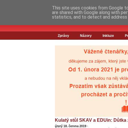
This site uses cookies from Google to 
are shared with Google along with per
statistics, and to detect and address
Zprávy
Názory
Inkluze
P
Kulatý stůl SKAV a EDUin: Důtka 
úterý 18. června 2019
·