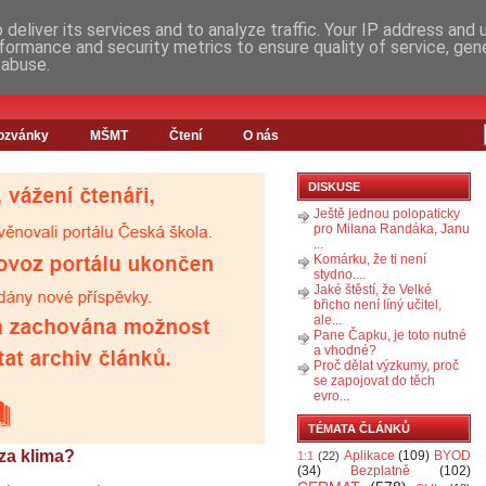
deliver its services and to analyze traffic. Your IP address and
formance and security metrics to ensure quality of service, ge
 abuse.
ozvánky
MŠMT
Čtení
O nás
DISKUSE
Ještě jednou polopaticky
pro Milana Randáka, Janu
...
Komárku, že ti není
stydno....
Jaké štěstí, že Velké
břicho není líný učitel,
ale...
Pane Čapku, je toto nutné
a vhodné?
Proč dělat výzkumy, proč
se zapojovat do těch
evro...
TÉMATA ČLÁNKŮ
za klima?
Aplikace
(109)
BYOD
1:1
(22)
(34)
Bezplatně
(102)