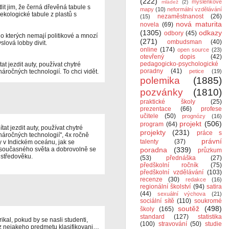
(222)
myšlenkové
mládež
(2)
lit jim, že černá dřevěná tabule s
mapy
(10)
neformální vzdělávání
 ekologické tabule z plastů s
nezaměstnanost
(26)
(15)
nová maturita
novela
(69)
(1305)
odkazy
odbory
(45)
 o kterých nemají politikové a mnozí
(271)
ombudsman
(40)
slová lobby divit.
online
(174)
open source
(23)
otevřený dopis
(42)
pedagogicko-psychologické
at jezdit auty, používat chytré
poradny
(41)
náročných technologií. To chci vidět.
petice
(19)
polemika
(1885)
pozvánky
(1810)
praktické školy
(25)
prezentace
(66)
profese
učitele
(50)
prognózy
(16)
projekt
(506)
program
(64)
tat jezdit auty, používat chytré
projekty
(231)
práce s
náročných technologií", 4x ročně
právní
talenty
(37)
y v Indickém oceánu, jak se
současného světa a dobrovolně se
poradna
(339)
průzkum
 středověku.
(53)
přednáška
(27)
předškolní ročník
(75)
předškolní vzdělávání
(103)
recenze
(30)
redakce
(16)
regionální školství
(94)
satira
(44)
sexuální výchova
(21)
sociální sítě
(110)
soukromé
soutěž
(498)
školy
(165)
standard
(127)
statistika
ikal, pokud by se nasli studenti,
(100)
stravování
(50)
studie
 z nejakeho predmetu klasifikovani…