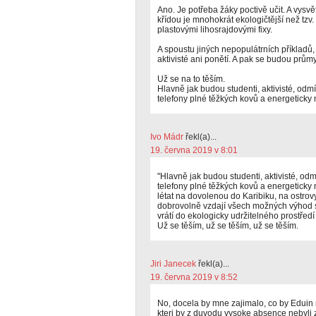
Ano. Je potřeba žáky poctivě učit. A vysvět
křídou je mnohokrát ekologičtější než tzv.
plastovými lihosrajdovými fixy.
A spoustu jiných nepopulátrních příkladů,
aktivisté ani ponětí. A pak se budou průmy
Už se na to těším.
Hlavně jak budou studenti, aktivisté, odmít
telefony plné těžkých kovů a energeticky 
Ivo Mádr
řekl(a)...
19. června 2019 v 8:01
"Hlavně jak budou studenti, aktivisté, odmí
telefony plné těžkých kovů a energeticky 
létat na dovolenou do Karibiku, na ostrov
dobrovolně vzdají všech možných výhod 
vrátí do ekologicky udržitelného prostředí
Už se těším, už se těším, už se těším.
Jiri Janecek
řekl(a)...
19. června 2019 v 8:52
No, docela by mne zajimalo, co by Eduin r
kteri by z duvodu vysoke absence nebyli