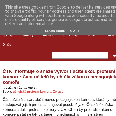
This site uses cookies from Google to deliver its services an
to analyze traffic. Your IP address and user-agent are shared
with Google along with performance and security metrics to
ensure quality of service, generate usage statistics, and to
detect and address abuse.
LEARN MORE
GOT IT
Zprávy
Názory
Inkluze
Pozvánky
MŠMT
Čtení
O nás
ČTK informuje o snaze vytvořit učitelskou profesní
komoru: Část učitelů by chtěla zákon o pedagogic
komoře
pondělí 6. března 2017
·
Štítky:
učitelská profesní komora
,
Zprávy
Část učitelů chce založit novou pedagogickou komoru, která by mě
zastupovat jejich profesi a fungovat podobně jako Česká lékařská
komora a další profesní komory v ČR. Chtěli by prosadit zákon o
komoře a stát se tak partnerem v jednáních s ministerstvem