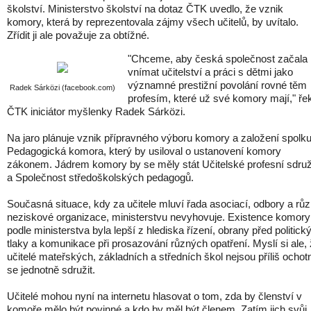
školství. Ministerstvo školství na dotaz ČTK uvedlo, že vznik
komory, která by reprezentovala zájmy všech učitelů, by uvítalo.
Zřídit ji ale považuje za obtížné.
"Chceme, aby česká společnost začala
vnímat učitelství a práci s dětmi jako
významné prestižní povolání rovné těm
Radek Sárközi (facebook.com)
profesím, které už své komory mají," řek
ČTK iniciátor myšlenky Radek Sárközi.
Na jaro plánuje vznik přípravného výboru komory a založení spolk
Pedagogická komora, který by usiloval o ustanovení komory
zákonem. Jádrem komory by se měly stát Učitelské profesní sdru
a Společnost středoškolských pedagogů.
Současná situace, kdy za učitele mluví řada asociací, odbory a rů
neziskové organizace, ministerstvu nevyhovuje. Existence komory
podle ministerstva byla lepší z hlediska řízení, obrany před politick
tlaky a komunikace při prosazování různých opatření. Myslí si ale,
učitelé mateřských, základních a středních škol nejsou příliš ochotn
se jednotně sdružit.
Učitelé mohou nyní na internetu hlasovat o tom, zda by členství v
komoře mělo být povinné a kdo by měl být členem. Zatím jich svůj