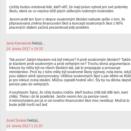
c)vždy budou existovat lidé, kteří věří, že mají právo vybrat pro své potomky
školu, která se co nejvíce blíží jejich sdíleným rodinným hodnotám.
Jenom jestli ten šum o stopce soukromým školám nebude spíše o tom, že
připravovaná změna financování škol a koncept soukromých škol z 90%
placených státem začíná prezentovat jistý problém.
Jana Karvaiová
řekl(a)...
14. února 2017 v 19:33
Tak pozor! Jakým klackem má být inkluze? A proti soukromým školám? Takže
je klackem proti soukromým a proti veřejným ne? Trochu divná argumentace.
Inkluze by měla být na všech školách tak, jak to propaguje a prosazuje
ministerstvo. Proč by z toho měly být soukromé školy vyjmuty, nota bene, kdy
jsou státem silně sponzorovány. Většina soukromých škol s pár dětmi ve třídě
je pro inkluzi zcela ideální. Můžou zaplatit hodně věcí. Šly by na děcka stejné
peníze jako do veřejných.
A souhlasím Tajný, že vždy budou rodiče, kteří budou chtít dát dítě tam, kam
chtějí. Třeba i do té praktické. Jenže nesmí.Ani za peníze navíc.
A mimochodem,ani já si od nového financování škol moc neslibuji. Možná to
bude ještě horší než teď.
Josef Soukal
řekl(a)...
14. února 2017 v 21:07