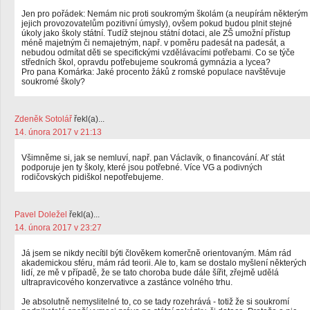
Jen pro pořádek: Nemám nic proti soukromým školám (a neupírám některým
jejich provozovatelům pozitivní úmysly), ovšem pokud budou plnit stejné
úkoly jako školy státní. Tudíž stejnou státní dotaci, ale ZŠ umožní přístup
méně majetným či nemajetným, např. v poměru padesát na padesát, a
nebudou odmítat děti se specifickými vzdělávacími potřebami. Co se týče
středních škol, opravdu potřebujeme soukromá gymnázia a lycea?
Pro pana Komárka: Jaké procento žáků z romské populace navštěvuje
soukromé školy?
Zdeněk Sotolář
řekl(a)...
14. února 2017 v 21:13
Všimněme si, jak se nemluví, např. pan Václavík, o financování. Ať stát
podporuje jen ty školy, které jsou potřebné. Více VG a podivných
rodičovských pidiškol nepotřebujeme.
Pavel Doležel
řekl(a)...
14. února 2017 v 23:27
Já jsem se nikdy necítil býti člověkem komerčně orientovaným. Mám rád
akademickou sféru, mám rád teorii. Ale to, kam se dostalo myšlení některých
lidí, ze mě v případě, že se tato choroba bude dále šířit, zřejmě udělá
ultrapravicového konzervativce a zastánce volného trhu.
Je absolutně nemyslitelné to, co se tady rozehrává - totiž že si soukromí