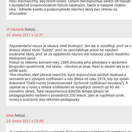
řídící mechanizmy, aby resort uřídilo. Ovšem mechanizmus switch-off nepatří
k dostatečně proporcionálním řídícím nástrojům. Takže si nalejme čistého
vína - řiďme/te kvalitu a podporujme/te všechny školy bez ohledu na
zřizovatele.
Vl.Václavík
řekl(a)...
14. února 2017 v 13:27
Argumentační nouze je situace silně frustrující. Jen tak si vysvětluji, proč se v
diskusi objeví slovo "žvásty", proč se zpochybňuje právo na založení
soukromé školy, proč se za vyjádřením názoru vidí sobecký zájem vlastního
obohacení apod.
Pokud se někomu koncem roku 1989 zhroutily jeho představy o správném
fungování společnosti, má smůlu - všechno je jinak. Není to ideální ale je to
určitě lepší.
Těm mladším, kteří převrat neprožili, bych doporučoval pečlivě studovat a
seznámit se s vývojem vzdělávání u nás (třeba od roku 1976, kdy byl vydán
dokument "Další rozvoj československé výchovně vzdělávací soustavy"). A
zajímat se o vývoj v oblasti vzdělávání ve vyspělých zemích od 60. let
minulého století. Také neopomenout důležitá témata týkající se
pedagogického myšlení v posledních 200 letech, jako je například vznik,
rozvoj a současný stav reformní pedagogiky.
krtek
řekl(a)...
14. února 2017 v 13:49