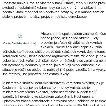
Podstata uniká. Proč se vlastně v naší Ústavě, resp. v Listině práv
svobod s nestátními školami, tedy se soukromými a církevními,
počítá? Státní monopol na vzdělávání vždy byl a v mnoha zemích
stále je projevem totality, projevem deficitu demokracie.
Absence monopolu ovšem znamená něco
hodně jiného, než co teď vidíme. Celý
problém je zřetelněji vidět na církevních
Ondřej Šteffl (facebook.com)
školách. Pokud se v obci najde skupina
věřících, kteří budou chtít pro své děti založit církevní, dejme tomu
katolickou školu, nelze očividně argumentovat tím, že v obci je něko
poloprázdných veřejných škol. Soukromé školy sice zpravidla nem
tak vyhraněný hodnotový rámec, jako mívají školy církevní, ale
situace je většinou obdobná, nabízejí jiné pojetí vzdělávání a výuky
jiné metody, jiné prostředí než ostatní školy.
Ministerstvo školství není ministerstvem veřejného školství, jak je
často vnímáno a jak se také samo mnohdy vnímá, ale je
ministerstvem všeho školství, i toho nestátního. A jeden z cílů
vzdělávání uvedený ve školském zákoně zní: Pochopení a
uplatňování zásad demokracie a právního státu, základních lidský
práv a svobod. Ministerstvo školství by se jím mělo řídit a dbát, ab