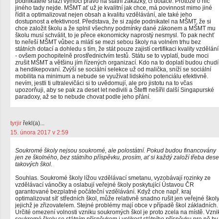
podnikatelé snaží vymoci právo na státní zakázky, či dotace. Protože o nic
jiného tady nejde. MŠMT ať už je kvalitní jak chce, má povinnost mimo jiné
řídit a optimalizovat nejen obsah a kvalitu vzdělávání, ale také jeho
dostupnost a efektivnost. Představa, že si zajde podnikatel na MŠMT, že si
chce založit školu a že splnil všechny podmínky dané zákonem a MŠMT mu
školu musí schválit, to je přece ekonomicky naprostý nesmysl. To pak nechť
to neřeší MŠMT vůbec a mlátí se mezi sebou školy na volném trhu bez
státních dotací a dohledu s tím, že stát pouze zajistí certifikaci kvality vzdělání
- ovšem pochopitelně prostřednictvím testů. Státu se to vyplatí, bude moci
zrušit MŠMT a většinu jím řízených organizací. Kdo na to doplatí budou chudí
a hendikepovaní. Zvýší se sociální selekce už od malička, sníží se sociální
mobilita na minimum a nebude se využívat lidského potenciálu efektivně.
nevím, jestli ti ultralevičáci si to uvědomují, ale pro jistotu na to včas
upozorňuji, aby se pak za deset let nedivili a Šteffl nešířil další Singapurské
paradoxy, až se to nebude chovat podle jeho přání.
tyrjir
řekl(a)...
15. února 2017 v 2:59
Soukromé školy nejsou soukromé, ale polostátní. Pokud budou financovány
jen ze školného, bez státního příspěvku, prosím, ať si každý založí třeba dese
takových škol.
Souhlas. Soukromé školy lížou vzdělávací smetanu, vyzobávají rozinky ze
vzdělávací vánočky a oslabují veřejné školy poskytující Ústavou ČR
garantované bezplatné počáteční vzdělávání. Když chce např. kraj
optimalizovat síť středních škol, může relativně snadno rušit jen veřejné školy
jejichž je zřizovatelem. Stejné problémy mají obce v případě škol základních.
Určité omezení volnosti vzniku soukromých škol je proto zcela na místě. Vzni