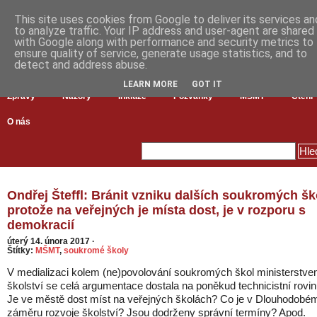
This site uses cookies from Google to deliver its services an
to analyze traffic. Your IP address and user-agent are shared
with Google along with performance and security metrics to
ensure quality of service, generate usage statistics, and to
detect and address abuse.
LEARN MORE
GOT IT
Zprávy
Názory
Inkluze
Pozvánky
MŠMT
Čtení
O nás
Ondřej Šteffl: Bránit vzniku dalších soukromých šk
protože na veřejných je místa dost, je v rozporu s
demokracií
úterý 14. února 2017
·
Štítky:
MŠMT
,
soukromé školy
V medializaci kolem (ne)povolování soukromých škol ministerstv
školství se celá argumentace dostala na poněkud technicistní rovin
Je ve městě dost míst na veřejných školách? Co je v Dlouhodobé
záměru rozvoje školství? Jsou dodrženy správní termíny? Apod.