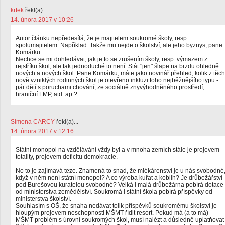
krtek
řekl(a)...
14. února 2017 v 10:26
Autor článku nepředesílá, že je majitelem soukromé školy, resp.
spolumajitelem. Například. Takže mu nejde o školství, ale jeho byznys, pane
Komárku.
Nechce se mi dohledávat, jak je to se zrušením školy, resp. výmazem z
rejstříku škol, ale tak jednoduché to není. Stát "jen" šlape na brzdu ohledně
nových a nových škol. Pane Komárku, máte jako novinář přehled, kolik z těch
nově vzniklých rodinných škol je otevřeno inkluzi toho nejběžnějšího typu -
pár dětí s poruchami chování, ze sociálně znyvýhodněného prostředí,
hraniční LMP, atd. ap.?
Simona CARCY
řekl(a)...
14. února 2017 v 12:16
Státní monopol na vzdělávání vždy byl a v mnoha zemích stále je projevem
totality, projevem deficitu demokracie.
No to je zajímavá teze. Znamená to snad, že mlékárenství je u nás svobodné
když v něm není státní monopol? A co výroba kuřat a koblih? Je drůbežářství
pod Burešovou kuratelou svobodné? Velká i malá drůbežárna pobírá dotace
od ministerstva zemědělství. Soukromá i státní škola pobírá příspěvky od
ministerstva školství.
Souhlasím s OŠ, že snaha nedávat tolik příspěvků soukromému školství je
hloupým projevem neschopnosti MŠMT řídit resort. Pokud má (a to má)
MŠMT problém s úrovní soukromých škol, musí nalézt a důsledně uplatňovat