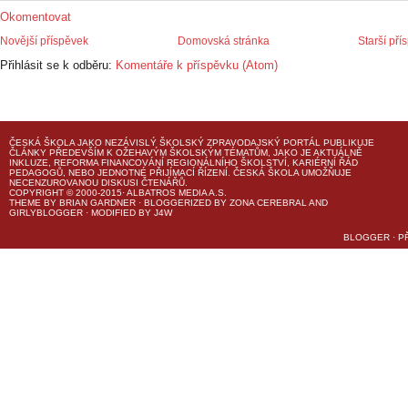
Okomentovat
Novější příspěvek
Domovská stránka
Starší pří
Přihlásit se k odběru:
Komentáře k příspěvku (Atom)
ČESKÁ ŠKOLA
JAKO NEZÁVISLÝ ŠKOLSKÝ ZPRAVODAJSKÝ PORTÁL PUBLIKUJE
ČLÁNKY PŘEDEVŠÍM K OŽEHAVÝM ŠKOLSKÝM TÉMATŮM, JAKO JE AKTUÁLNĚ
INKLUZE, REFORMA FINANCOVÁNÍ REGIONÁLNÍHO ŠKOLSTVÍ, KARIÉRNÍ ŘÁD
PEDAGOGŮ, NEBO JEDNOTNÉ PŘIJÍMACÍ ŘÍZENÍ.
ČESKÁ ŠKOLA
UMOŽŇUJE
NECENZUROVANOU DISKUSI ČTENÁŘŮ.
COPYRIGHT © 2000-2015· ALBATROS MEDIA A.S.
THEME
BY
BRIAN GARDNER
· BLOGGERIZED BY
ZONA CEREBRAL
AND
GIRLYBLOGGER
· MODIFIED BY
J4W
BLOGGER
·
P