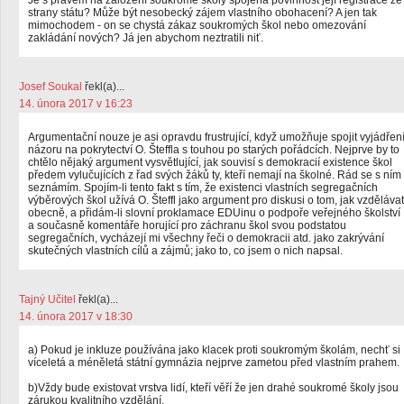
Je s právem na založení soukromé školy spojena povinnost její registrace ze
strany státu? Může být nesobecký zájem vlastního obohacení? A jen tak
mimochodem - on se chystá zákaz soukromých škol nebo omezování
zakládání nových? Já jen abychom neztratili niť.
Josef Soukal
řekl(a)...
14. února 2017 v 16:23
Argumentační nouze je asi opravdu frustrující, když umožňuje spojit vyjádřen
názoru na pokrytectví O. Šteffla s touhou po starých pořádcích. Nejprve by to
chtělo nějaký argument vysvětlující, jak souvisí s demokracií existence škol
předem vylučujících z řad svých žáků ty, kteří nemají na školné. Rád se s ním
seznámím. Spojím-li tento fakt s tím, že existenci vlastních segregačních
výběrových škol užívá O. Šteffl jako argument pro diskusi o tom, jak vzdělávat
obecně, a přidám-li slovní proklamace EDUinu o podpoře veřejného školství
a současně komentáře horující pro záchranu škol svou podstatou
segregačních, vycházejí mi všechny řeči o demokracii atd. jako zakrývání
skutečných vlastních cílů a zájmů; jako to, co jsem o nich napsal.
Tajný Učitel
řekl(a)...
14. února 2017 v 18:30
a) Pokud je inkluze používána jako klacek proti soukromým školám, nechť si
víceletá a méněletá státní gymnázia nejprve zametou před vlastním prahem.
b)Vždy bude existovat vrstva lidí, kteří věří že jen drahé soukromé školy jsou
zárukou kvalitního vzdělání.