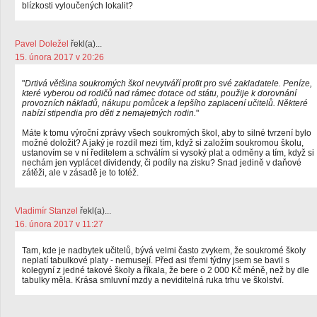
blízkosti vyloučených lokalit?
Pavel Doležel
řekl(a)...
15. února 2017 v 20:26
"
Drtivá většina soukromých škol nevytváří profit pro své zakladatele. Peníze,
které vyberou od rodičů nad rámec dotace od státu, použije k dorovnání
provozních nákladů, nákupu pomůcek a lepšího zaplacení učitelů. Některé
nabízí stipendia pro děti z nemajetných rodin.
"
Máte k tomu výroční zprávy všech soukromých škol, aby to silné tvrzení bylo
možné doložit? A jaký je rozdíl mezi tím, když si založím soukromou školu,
ustanovím se v ní ředitelem a schválím si vysoký plat a odměny a tím, když si
nechám jen vyplácet dividendy, či podíly na zisku? Snad jedině v daňové
zátěži, ale v zásadě je to totéž.
Vladimír Stanzel
řekl(a)...
16. února 2017 v 11:27
Tam, kde je nadbytek učitelů, bývá velmi často zvykem, že soukromé školy
neplatí tabulkové platy - nemusejí. Před asi třemi týdny jsem se bavil s
kolegyní z jedné takové školy a říkala, že bere o 2 000 Kč méně, než by dle
tabulky měla. Krása smluvní mzdy a neviditelná ruka trhu ve školství.