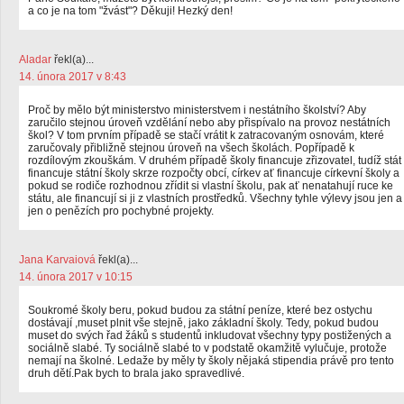
a co je na tom "žvást"? Děkuji! Hezký den!
Aladar
řekl(a)...
14. února 2017 v 8:43
Proč by mělo být ministerstvo ministerstvem i nestátního školství? Aby
zaručilo stejnou úroveň vzdělání nebo aby přispívalo na provoz nestátních
škol? V tom prvním případě se stačí vrátit k zatracovaným osnovám, které
zaručovaly přibližně stejnou úroveň na všech školách. Popřípadě k
rozdílovým zkouškám. V druhém případě školy financuje zřizovatel, tudíž stát
financuje státní školy skrze rozpočty obcí, církev ať financuje církevní školy a
pokud se rodiče rozhodnou zřídit si vlastní školu, pak ať nenatahují ruce ke
státu, ale financují si ji z vlastních prostředků. Všechny tyhle výlevy jsou jen a
jen o penězích pro pochybné projekty.
Jana Karvaiová
řekl(a)...
14. února 2017 v 10:15
Soukromé školy beru, pokud budou za státní peníze, které bez ostychu
dostávají ,muset plnit vše stejně, jako základní školy. Tedy, pokud budou
muset do svých řad žáků s studentů inkludovat všechny typy postižených a
sociálně slabé. Ty sociálně slabé to v podstatě okamžitě vylučuje, protože
nemají na školné. Ledaže by měly ty školy nějaká stipendia právě pro tento
druh dětí.Pak bych to brala jako spravedlivé.