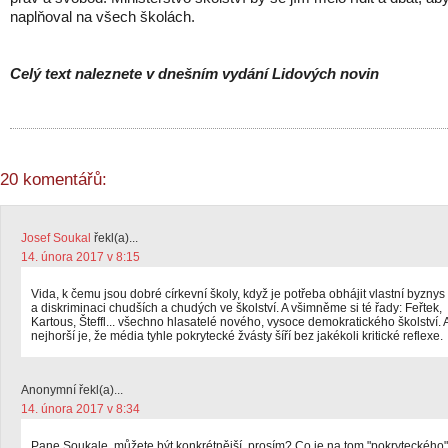
naplňoval na všech školách.
Celý text naleznete v dnešním vydání Lidových novin
20 komentářů:
Josef Soukal
řekl(a)...
14. února 2017 v 8:15
Vida, k čemu jsou dobré církevní školy, když je potřeba obhájit vlastní byznys
a diskriminaci chudších a chudých ve školství. A všimněme si té řady: Feřtek,
Kartous, Šteffl... všechno hlasatelé nového, vysoce demokratického školství. 
nejhorší je, že média tyhle pokrytecké žvásty šíří bez jakékoli kritické reflexe.
Anonymní řekl(a)...
14. února 2017 v 8:34
Pane Soukale, můžete být konkrétnější, prosím? Co je na tom "pokryteckého"