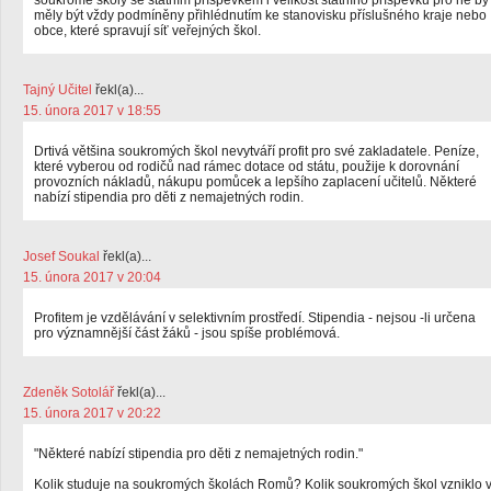
soukromé školy se státním příspěvkem i velikost státního příspěvku pro ně by
měly být vždy podmíněny přihlédnutím ke stanovisku příslušného kraje nebo
obce, které spravují síť veřejných škol.
Tajný Učitel
řekl(a)...
15. února 2017 v 18:55
Drtivá většina soukromých škol nevytváří profit pro své zakladatele. Peníze,
které vyberou od rodičů nad rámec dotace od státu, použije k dorovnání
provozních nákladů, nákupu pomůcek a lepšího zaplacení učitelů. Některé
nabízí stipendia pro děti z nemajetných rodin.
Josef Soukal
řekl(a)...
15. února 2017 v 20:04
Profitem je vzdělávání v selektivním prostředí. Stipendia - nejsou -li určena
pro významnější část žáků - jsou spíše problémová.
Zdeněk Sotolář
řekl(a)...
15. února 2017 v 20:22
"Některé nabízí stipendia pro děti z nemajetných rodin."
Kolik studuje na soukromých školách Romů? Kolik soukromých škol vzniklo 