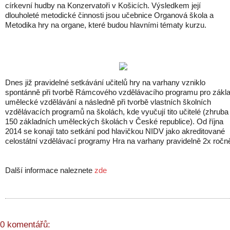
církevní hudby na Konzervatoři v Košicích. Výsledkem její
dlouholeté metodické činnosti jsou učebnice Organová škola a
Metodika hry na organe, které budou hlavními tématy kurzu.
Dnes již pravidelné setkávání učitelů hry na varhany vzniklo
spontánně při tvorbě Rámcového vzdělávacího programu pro zákla
umělecké vzdělávání a následně při tvorbě vlastních školních
vzdělávacích programů na školách, kde vyučují tito učitelé (zhruba
150 základních uměleckých školách v České republice). Od října
2014 se konají tato setkání pod hlavičkou NIDV jako akreditované
celostátní vzdělávací programy Hra na varhany pravidelně 2x ročn
Další informace naleznete
zde
0 komentářů: