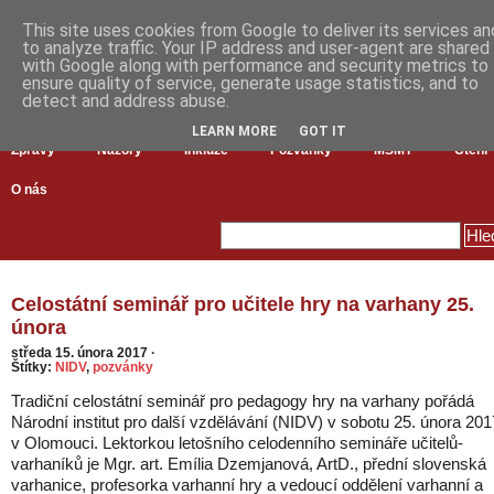
This site uses cookies from Google to deliver its services an
to analyze traffic. Your IP address and user-agent are shared
with Google along with performance and security metrics to
ensure quality of service, generate usage statistics, and to
detect and address abuse.
LEARN MORE
GOT IT
Zprávy
Názory
Inkluze
Pozvánky
MŠMT
Čtení
O nás
Celostátní seminář pro učitele hry na varhany 25.
února
středa 15. února 2017
·
Štítky:
NIDV
,
pozvánky
Tradiční celostátní seminář pro pedagogy hry na varhany pořádá
Národní institut pro další vzdělávání (NIDV) v sobotu 25. února 201
v Olomouci. Lektorkou letošního celodenního semináře učitelů-
varhaníků je Mgr. art. Emília Dzemjanová, ArtD., přední slovenská
varhanice, profesorka varhanní hry a vedoucí oddělení varhanní a