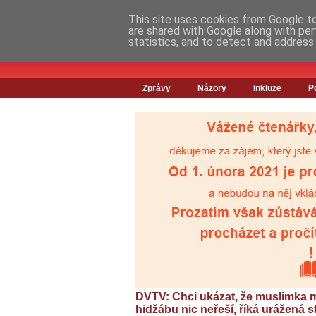
This site uses cookies from Google to 
are shared with Google along with per
statistics, and to detect and address
Zprávy
Názory
Inkluze
P
DVTV: Chci ukázat, že muslimka m
hidžábu nic neřeší, říká urážená 