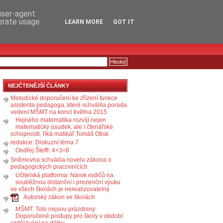
RSS
KOMENTÁŘE
 user-agent
nerate usage
LEARN MORE
GOT IT
NEJČTENĚJŠÍ ČLÁNKY
Metodické doporučení ke zřízení funkce
asistenta pedagoga, které schválila porada
vedení MŠMT na konci května 2015
Hejného matematika rozvíjí nejen
matematický úsudek, ale i čtenářské
schopnosti, říká matikář Tomáš Otisk
redakce: Diskuzní téma 7
Ondřej Šteffl: 4+3=8
Sněmovna schválila novelu zákona o
pedagogických pracovnících
Učitelská platforma: Nárok rodičů na
souběžnou distanční i prezenční výuku
ve všech školách je nerealizovatelný
Autorský zákon ve školách
MŠMT: Toto nejsou prázdniny:
Doporučené postupy pro školy v období
vzdělávání na dálku