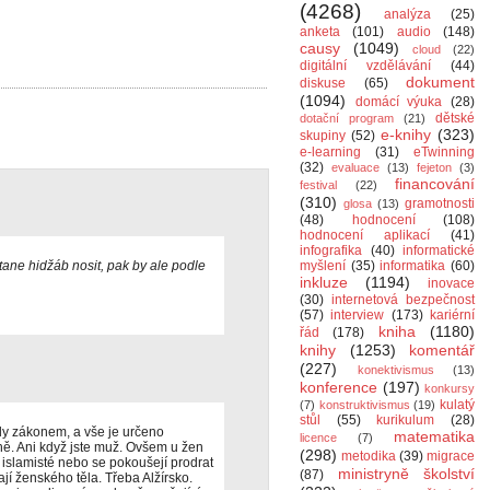
(4268)
analýza
(25)
anketa
(101)
audio
(148)
causy
(1049)
cloud
(22)
digitální vzdělávání
(44)
dokument
diskuse
(65)
(1094)
domácí výuka
(28)
dětské
dotační program
(21)
e-knihy
(323)
skupiny
(52)
e-learning
(31)
eTwinning
(32)
evaluace
(13)
fejeton
(3)
financování
festival
(22)
(310)
gramotnosti
glosa
(13)
(48)
hodnocení
(108)
hodnocení aplikací
(41)
infografika
(40)
informatické
tane hidžáb nosit, pak by ale podle
myšlení
(35)
informatika
(60)
inkluze
(1194)
inovace
(30)
internetová bezpečnost
(57)
interview
(173)
kariérní
kniha
(1180)
řád
(178)
knihy
(1253)
komentář
(227)
konektivismus
(13)
konference
(197)
konkursy
kulatý
(7)
konstruktivismus
(19)
stůl
(55)
kurikulum
(28)
edy zákonem, a vše je určeno
matematika
licence
(7)
ě. Ani když jste muž. Ovšem u žen
(298)
metodika
(39)
migrace
í islamisté nebo se pokoušejí prodrat
ministryně školství
(87)
kají ženského těla. Třeba Alžírsko.