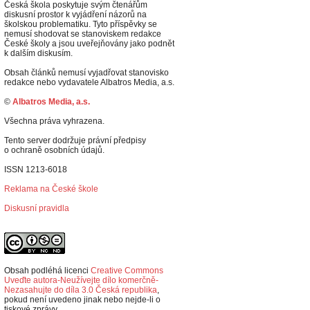
Česká škola poskytuje svým čtenářům
diskusní prostor k vyjádření názorů na
školskou problematiku. Tyto příspěvky se
nemusí shodovat se stanoviskem redakce
České školy a jsou uveřejňovány jako podnět
k dalším diskusím.
Obsah článků nemusí vyjadřovat stanovisko
redakce nebo vydavatele Albatros Media, a.s.
©
Albatros Media, a.s.
Všechna práva vyhrazena.
Tento server dodržuje právní předpisy
o ochraně osobních údajů.
ISSN 1213-6018
Reklama na České škole
Diskusní pravidla
Obsah podléhá licenci
Creative Commons
Uveďte autora-Neužívejte dílo komerčně-
Nezasahujte do díla 3.0 Česká republika
,
p
okud není uvedeno jinak nebo nejde-li o
tiskové zprávy.