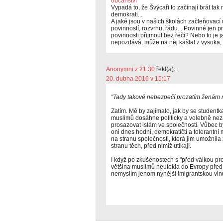
občanství
Vypadá to, že Švýcaři to začínají brát tak
demokrati...
A jaké jsou v našich školách začleňovací 
povinností, rozvrhu, řádu... Povinné jen pro
povinnosti přijmout bez řečí? Nebo to je
nepozdává, může na něj kašlat z vysoka, z 
Anonymni z 21:30
řekl(a)...
20. dubna 2016 v 15:17
"Tady takové nebezpečí prozatím ženám n
Zatím. Mě by zajímalo, jak by se studentk
muslimů dosáhne politicky a volebně ne
prosazovat islám ve společnosti. Vůbec b
oni dnes hodní, demokratičtí a tolerantní 
na stranu společnosti, která jim umožnila
stranu těch, před nimiž utíkají.
I když po zkušenostech s "před válkou prc
většina muslimů neutekla do Evropy před
nemyslím jenom nynější imigrantskou vln