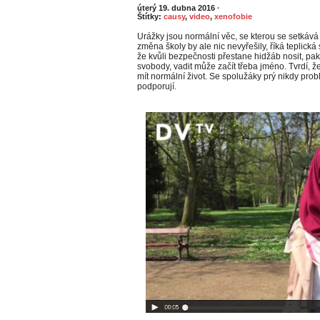
úterý 19. dubna 2016
·
Štítky:
causy
,
video
,
xenofobie
Urážky jsou normální věc, se kterou se setkáv
změna školy by ale nic nevyřešily, říká teplic
že kvůli bezpečnosti přestane hidžáb nosit, pak 
svobody, vadit může začít třeba jméno. Tvrdí, ž
mít normální život. Se spolužáky prý nikdy pr
podporují.