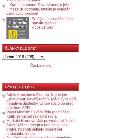
Karel Lippmann: Pozitivismus a jeho
meze (K dogmatu, kterým je ovládán
vzdělávací systém)
Proč je nutné ve školách
opustit výchovu
k poslušnosti
ČLÁNKY DLE DATA
Česká škola
UČITELSKÉ LISTY
Adéla Karásková Skoupá: Nejde jen
„ušmiknout“ devátý ročník. Mělo by to obří
negativní důsledky, varuje sociolog před
návrhem SPD
Pavel Mentlík: Devátá třída (první část):
Kolik let má mít základní škola
Markéta Hronová: Jak pozvednout české
školy? Máme recept a není to ani tak
drahé, hodnotí pětiletý projekt šéf
nadačního fondu
Jan Beránek: Nejdou vašim potomkům