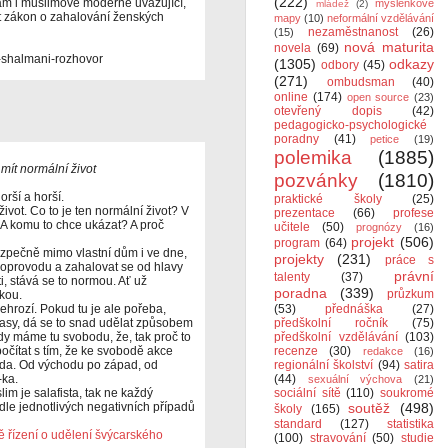
(222)
 tam i muslimové moderně uvažující,
myšlenkové
mládež
(2)
it zákon o zahalování ženských
mapy
(10)
neformální vzdělávání
nezaměstnanost
(26)
(15)
nová maturita
novela
(69)
-shalmani-rozhovor
(1305)
odkazy
odbory
(45)
(271)
ombudsman
(40)
online
(174)
open source
(23)
otevřený dopis
(42)
pedagogicko-psychologické
poradny
(41)
petice
(19)
polemika
(1885)
mít normální život
pozvánky
(1810)
orší a horší.
praktické školy
(25)
ivot. Co to je ten normální život? V
prezentace
(66)
profese
 A komu to chce ukázat? A proč
učitele
(50)
prognózy
(16)
projekt
(506)
program
(64)
bezpečně mimo vlastní dům i ve dne,
projekty
(231)
práce s
oprovodu a zahalovat se od hlavy
právní
talenty
(37)
, stává se to normou. Ať už
poradna
(339)
průzkum
kou.
hrozí. Pokud tu je ale pořeba,
(53)
přednáška
(27)
lasy, dá se to snad udělat způsobem
předškolní ročník
(75)
y máme tu svobodu, že, tak proč to
předškolní vzdělávání
(103)
očítat s tím, že ke svobodě akce
recenze
(30)
redakce
(16)
oda. Od východu po západ, od
regionální školství
(94)
satira
-ka.
(44)
sexuální výchova
(21)
lim je salafista, tak ne každý
sociální sítě
(110)
soukromé
le jednotlivých negativních případů
soutěž
(498)
školy
(165)
standard
(127)
statistika
ně řízení o udělení švýcarského
(100)
stravování
(50)
studie