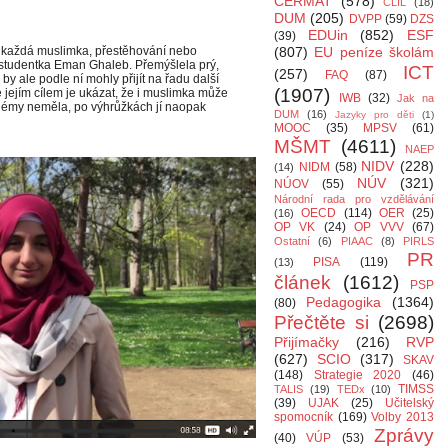
CERMAT
(578)
CLIL
(18)
DUM
(205)
DVPP
(59)
DZS
EDUin
(852)
ESF
(39)
á každá muslimka, přestěhování nebo
(807)
EU peníze školám
ká studentka Eman Ghaleb. Přemýšlela prý,
ICT
(257)
FAQ
(87)
by ale podle ní mohly přijít na řadu další
(1907)
e jejím cílem je ukázat, že i muslimka může
IWB
(32)
Jak na
oblémy neměla, po výhrůžkách jí naopak
DUM
(16)
Jazyky pro děti
(1)
MOOC
(35)
MPSV
(61)
MŠMT
(4611)
NAEP
NIDV
(228)
NIDM
(58)
(14)
NÚV
(321)
NÚOV
(55)
Národní rada pro vzdělávání
OECD
(114)
OER
(25)
(16)
OP VK
(24)
OP VVV
(67)
Ostatní
(6)
PIAAC
(8)
PIRLS
PR
PISA
(119)
(13)
článek
(1612)
PSP
Pedagogika
(1364)
(80)
Přečtěte si
(2698)
Přijímačky
(216)
RVP
(627)
SCIO
(317)
SKAV
(148)
Strategie 2020
(46)
TIMSS
TALIS
(19)
TEDx
(10)
(39)
UJAK
(25)
Učitelský
spomocník
(169)
Volby 2013
Zprávy
(40)
VÚP
(53)