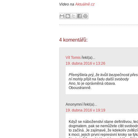
Video na
Aktuálně.cz
4 komentářů:
Vít Tomis
řekl(a)...
19. dubna 2016 v 13:26
Přemýšlela prý, že kvůli bezpečnosti přes
ní mohly přijít na řadu další svobody
Ano, to je oprávněná obava.
Oboustranně.
Anonymní řekl(a)...
19. dubna 2016 v 19:19
Když se náboženství stane definitivou, t
dogmatem, pak se nemůžete cítit svobodn
to začíná. Je zajímavé, že kdekoliv zvítěz
k moci, jejich první represivní kroky se tý