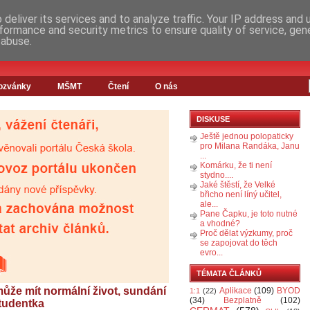
deliver its services and to analyze traffic. Your IP address and
formance and security metrics to ensure quality of service, ge
 abuse.
ozvánky
MŠMT
Čtení
O nás
DISKUSE
Ještě jednou polopaticky
pro Milana Randáka, Janu
...
Komárku, že ti není
stydno....
Jaké štěstí, že Velké
břicho není líný učitel,
ale...
Pane Čapku, je toto nutné
a vhodné?
Proč dělat výzkumy, proč
se zapojovat do těch
evro...
TÉMATA ČLÁNKŮ
ůže mít normální život, sundání
Aplikace
(109)
BYOD
1:1
(22)
(34)
Bezplatně
(102)
studentka