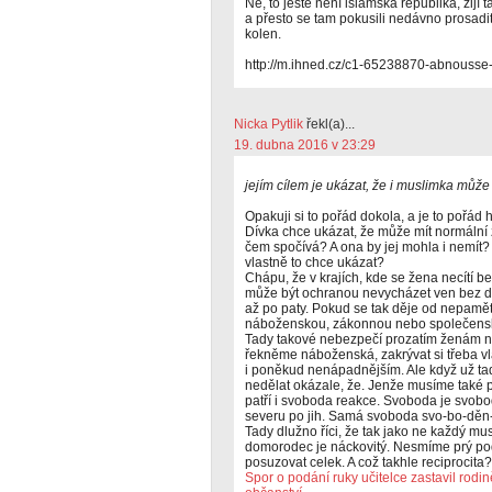
Ne, to ještě není islámská republika, žijí
a přesto se tam pokusili nedávno prosad
kolen.
http://m.ihned.cz/c1-65238870-abnousse
Nicka Pytlik
řekl(a)...
19. dubna 2016 v 23:29
jejím cílem je ukázat, že i muslimka může 
Opakuji si to pořád dokola, a je to pořád h
Dívka chce ukázat, že může mít normální ž
čem spočívá? A ona by jej mohla i nemít?
vlastně to chce ukázat?
Chápu, že v krajích, kde se žena necítí 
může být ochranou nevycházet ven bez d
až po paty. Pokud se tak děje od nepaměti
náboženskou, zákonnou nebo společens
Tady takové nebezpečí prozatím ženám ne
řekněme náboženská, zakrývat si třeba v
i poněkud nenápadnějším. Ale když už tad
nedělat okázale, že. Jenže musíme také p
patří i svoboda reakce. Svoboda je svob
severu po jih. Samá svoboda svo-bo-děn
Tady dlužno říci, že tak jako ne každý mus
domorodec je náckovitý. Nesmíme prý pod
posuzovat celek. A což takhle reciprocita?
Spor o podání ruky učitelce zastavil rodi