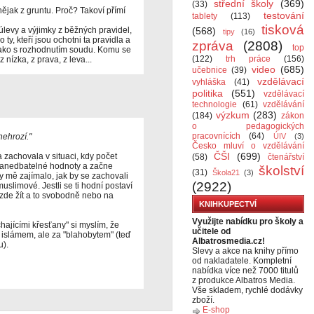
střední školy
(369)
(33)
 nějak z gruntu. Proč? Takoví přímí
testování
tablety
(113)
tisková
úlevy a výjimky z běžných pravidel,
(568)
tipy
(16)
 ty, kteří jsou ochotni ta pravidla a
zpráva
(2808)
top
 jako s rozhodnutím soudu. Komu se
(122)
trh práce
(156)
nízka, z prava, z leva...
video
(685)
učebnice
(39)
vzdělávací
vyhláška
(41)
politika
(551)
vzdělávací
technologie
(61)
vzdělávání
výzkum
(283)
(184)
zákon
o pedagogických
pracovnících
(64)
ehrozí."
ÚIV
(3)
Česko mluví o vzdělávání
ČŠI
(699)
a zachovala v situaci, kdy počet
(58)
čtenářství
zanedbatelné hodnoty a začne
školství
(31)
Škola21
(3)
y mě zajímalo, jak by se zachovali
(2922)
muslimové. Jestli se ti hodní postaví
 zde žít a to svobodně nebo na
KNIHKUPECTVÍ
Využijte nabídku pro školy a
hajícími křesťany" si myslím, že
učitele od
 islámem, ale za "blahobytem" (teď
Albatrosmedia.cz!
u).
Slevy a akce na knihy přímo
od nakladatele. Kompletní
nabídka více než 7000 titulů
z produkce Albatros Media.
Vše skladem, rychlé dodávky
zboží.
E-shop