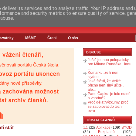
deliver its services and to analyze traffic. Your IP address and
formance and security metrics to ensure quality of service, ge
 abuse.
ozvánky
MŠMT
Čtení
O nás
DISKUSE
Ještě jednou polopaticky
pro Milana Randáka, Janu
...
Komárku, že ti není
stydno....
Jaké štěstí, že Velké
břicho není líný učitel,
ale...
Pane Čapku, je toto nutné
a vhodné?
Proč dělat výzkumy, proč
se zapojovat do těch
evro...
TÉMATA ČLÁNKŮ
tí stát
Aplikace
(109)
BYOD
1:1
(22)
(34)
Bezplatně
(102)