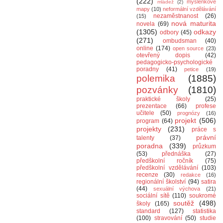
(222)
myšlenkové
mládež
(2)
mapy
(10)
neformální vzdělávání
nezaměstnanost
(26)
(15)
nová maturita
novela
(69)
(1305)
odkazy
odbory
(45)
(271)
ombudsman
(40)
online
(174)
open source
(23)
otevřený dopis
(42)
pedagogicko-psychologické
poradny
(41)
petice
(19)
polemika
(1885)
pozvánky
(1810)
praktické školy
(25)
prezentace
(66)
profese
učitele
(50)
prognózy
(16)
projekt
(506)
program
(64)
projekty
(231)
práce s
právní
talenty
(37)
poradna
(339)
průzkum
(53)
přednáška
(27)
předškolní ročník
(75)
předškolní vzdělávání
(103)
recenze
(30)
redakce
(16)
regionální školství
(94)
satira
(44)
sexuální výchova
(21)
sociální sítě
(110)
soukromé
soutěž
(498)
školy
(165)
standard
(127)
statistika
(100)
stravování
(50)
studie