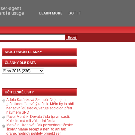
RSS
KOMENTÁŘE
 user-agent
nerate usage
LEARN MORE
GOT IT
NEJČTENĚJŠÍ ČLÁNKY
ČLÁNKY DLE DATA
UČITELSKÉ LISTY
Adéla Karásková Skoupá: Nejde jen
„ušmiknout“ devátý ročník. Mělo by to obří
negativní důsledky, varuje sociolog před
návrhem SPD
Pavel Mentlík: Devátá třída (první část):
Kolik let má mít základní škola
Markéta Hronová: Jak pozvednout české
školy? Máme recept a není to ani tak
drahé, hodnotí pětiletý projekt šéf