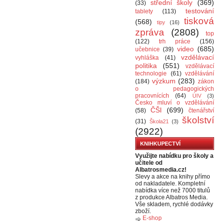
střední školy
(369)
(33)
testování
tablety
(113)
tisková
(568)
tipy
(16)
zpráva
(2808)
top
(122)
trh práce
(156)
video
(685)
učebnice
(39)
vzdělávací
vyhláška
(41)
politika
(551)
vzdělávací
technologie
(61)
vzdělávání
výzkum
(283)
(184)
zákon
o pedagogických
pracovnících
(64)
ÚIV
(3)
Česko mluví o vzdělávání
ČŠI
(699)
(58)
čtenářství
školství
(31)
Škola21
(3)
(2922)
KNIHKUPECTVÍ
Využijte nabídku pro školy a
učitele od
Albatrosmedia.cz!
Slevy a akce na knihy přímo
od nakladatele. Kompletní
nabídka více než 7000 titulů
z produkce Albatros Media.
Vše skladem, rychlé dodávky
zboží.
E-shop