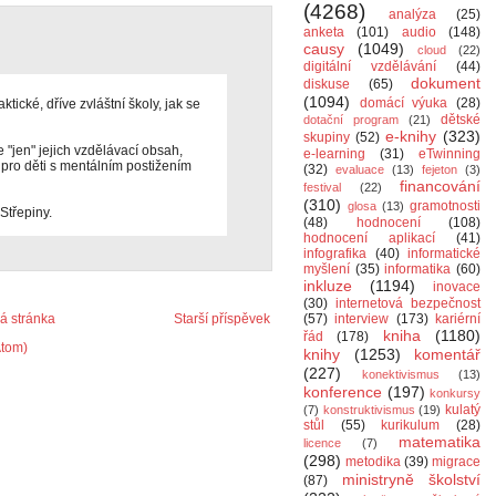
(4268)
analýza
(25)
anketa
(101)
audio
(148)
causy
(1049)
cloud
(22)
digitální vzdělávání
(44)
dokument
diskuse
(65)
(1094)
domácí výuka
(28)
ktické, dříve zvláštní školy, jak se
dětské
dotační program
(21)
e-knihy
(323)
skupiny
(52)
e "jen" jejich vzdělávací obsah,
e-learning
(31)
eTwinning
 pro děti s mentálním postižením
(32)
evaluace
(13)
fejeton
(3)
financování
festival
(22)
(310)
gramotnosti
glosa
(13)
Střepiny.
(48)
hodnocení
(108)
hodnocení aplikací
(41)
infografika
(40)
informatické
myšlení
(35)
informatika
(60)
inkluze
(1194)
inovace
(30)
internetová bezpečnost
 stránka
Starší příspěvek
(57)
interview
(173)
kariérní
kniha
(1180)
řád
(178)
Atom)
knihy
(1253)
komentář
(227)
konektivismus
(13)
konference
(197)
konkursy
kulatý
(7)
konstruktivismus
(19)
stůl
(55)
kurikulum
(28)
matematika
licence
(7)
(298)
metodika
(39)
migrace
ministryně školství
(87)