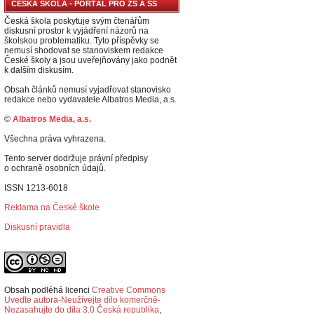
ČESKÁ ŠKOLA - PORTÁL PRO ZŠ A SŠ
Česká škola poskytuje svým čtenářům
diskusní prostor k vyjádření názorů na
školskou problematiku. Tyto příspěvky se
nemusí shodovat se stanoviskem redakce
České školy a jsou uveřejňovány jako podnět
k dalším diskusím.
Obsah článků nemusí vyjadřovat stanovisko
redakce nebo vydavatele Albatros Media, a.s.
©
Albatros Media, a.s.
Všechna práva vyhrazena.
Tento server dodržuje právní předpisy
o ochraně osobních údajů.
ISSN 1213-6018
Reklama na České škole
Diskusní pravidla
Obsah podléhá licenci
Creative Commons
Uveďte autora-Neužívejte dílo komerčně-
Nezasahujte do díla 3.0 Česká republika
,