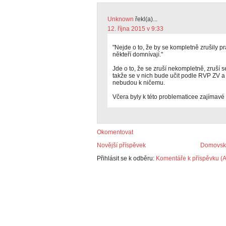
Unknown
řekl(a)...
12. října 2015 v 9:33
"Nejde o to, že by se kompletně zrušily pra
někteří domnívají."
Jde o to, že se zruší nekompletně, zruší s
takže se v nich bude učit podle RVP ZV a
nebudou k ničemu.
Včera byly k této problematicee zajímavé 
Okomentovat
Novější příspěvek
Domovská
Přihlásit se k odběru:
Komentáře k příspěvku (