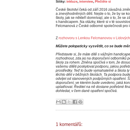
Štítky:
inkluze
,
interview
,
Přečtěte si
České školství čeká od září 2016 závažná zm
a znevýhodněných dětí. Nejde o to, že by se kom
školy, jak se někteří domnívají, ale o to, že s
s handicapem. Na otázky, které si v té souvisl
Felcmanová z České odborné společnosti pro in
Z
rozhovoru s Lenkou Felcmanovou v Lidových
Můžete polopaticky vysvětlit, co se bude měn
Představte si, že máte dítě s vážným handicape
rozhodnout, zda jej na doporučení odborníků p
školy za rohem. Změna spočívá v tom, že dosu
vašemu dítěti poskytovat podporu, jakou potřebu
prostředky. Teď to bude vymahatelné a škola t
těchto dětí v běžných školách. Ta podpora bud
odvíjet od stanovených podpůrných opatření. Š
doporučení, ve kterém bude uvedeno, jaká konk
uplatňovat. Ředitel na ně dostane potřebné fi
dohledat, v čem dané opatření spočívá.
1 komentářů: