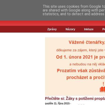
This site uses cookies from Google to 
are shared with Google along with per
statistics, and to detect and address
Zprávy
Názory
Inkluze
P
Přečtěte si: Žáky s potížemi propla
neděle 11. října 2015
·