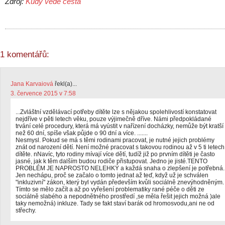
Zdroj:
Kudy vede cesta
1 komentářů:
Jana Karvaiová
řekl(a)...
3. července 2015 v 7:58
...Zvláštní vzdělávací potřeby dítěte lze s nějakou spolehlivostí konstatovat
nejdříve v pěti letech věku, pouze výjimečně dříve. Námi předpokládané
trvání celé procedury, která má vyústit v nařízení docházky, nemůže být kratší
než 60 dní, spíše však půjde o 90 dní a více. .......
Nesmysl. Pokud se má s těmi rodinami pracovat, je nutné jejich problémy
znát od narození dětí. Není možné pracovat s takovou rodinou až v 5 ti letech
dítěte. nNavíc, tyto rodiny mívají více dětí, tudíž již po prvním dítěti je často
jasné, jak k těm dalším budou rodiče přistupovat. Jedno je jisté.TENTO
PROBLÉM JE NAPROSTO NELEHKÝ a každá snaha o zlepšení je potřebná.
Jen nechápu, proč se začalo o tomto jednat až teď, když už je schválen
"inkluzivní" zákon, který byl vydán především kvůli sociálně znevýhodněným.
Tímto se mělo začít a až po vyřešení problematiky rané péče o děti ze
sociálně slabého a nepodnětného prostředí ,se měla řešit jejich možná )ale
taky nemožná) inkluze. Tady se fakt staví barák od hromosvodu,ani ne od
střechy.