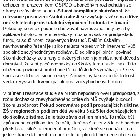
uchopením pracovníkem OSPOD a konečným rozhodnutím ze
strany nezávislého soudu.
Situaci komplikuje skutečnost, že
relevance posouzení školní zralosti se zvyšuje s věkem a dříve
než v 5 letech je diskutabilní výpovědní hodnota testování.
Pokud by se však podařilo dodržovat navrhované lhůty byla by
aplikace tohoto opatření teoreticky možná avšak za předpokladu
fungující součinnosti zapojených institucí. Dalším úskalím
navrhovaného řešení je riziko nárůstu represivních intervencí vůči
sociálně znevýhodněným rodinám. Disciplína při plnění povinné
školní docházky ze strany ohrožených rodin je malá a není důvod 
domnívat, že v případě docházky do školky tomu bude jinak. Tuto
uloženou povinnost proto bude třeba důsledně vymáhat, což se v
současné době většinou neděje. Zároveň by takováto důslednost
vedla k vyšší delikvenci již tak dost znevýhodněných rodin.
V průběhu realizace studie se přitom nepodařilo ověřit předpoklad, 
roční docházka znevýhodněného dítěte do MŠ zvyšuje budoucí
školní úspěšnost.
Pokud porovnáme podíl propadajících dětí na
ZŠ v regionech s podílem dětí ve věku 3 až 5 let docházejících
do školky, zjistíme, že je tato závislost jen mírná.
To může být
způsobeno například tím, že děti, které do školky v 5 letech nechod
představují silně heterogenní množinu, ve které se nacházejí na
jedné straně děti nejohroženější stejně jako děti nejméně ohrožené.