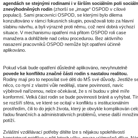
agendách se stejnými rodinami i v širším sociálním poli sociál
znevýhodněných rodin
(zhorší se „image“ OSPOD v cílové
populaci). Sami pracovníci OSPOD, se kterými bylo dilema
konzultováno v rámci fokusních skupin, považovali toto za hlavní
slabinu návrhu, a byli výrazně proti němu, což není dobrá výchozí
situace. V mechanismu opatření má přitom OSPOD roli case
manažera a dohližitele nad celou procedurou. Bez aktivního
nasazení pracovníků OSPOD nemůže být opatření účinně
aplikováno.
Pokud však bude opatření důsledně aplikováno, nevyhnutelně
povede ke konfliktu značné části rodin s nastalou realitou.
Rodiny mají pro to neposílat své děti do MŠ své důvody. Jestliže s
něco, co nyní z vlastní vůle nedělají, stane povinností, navíc
výběrově nařízenou, nelze očekávat, že s ní budou v plné míře
konformní. Velká část rodin se bude povinnosti bránit a vyhýbat. T
se rozšíří sféra, ve které se ocitají v konfliktu s institucionálním
prostředím, čili to do jejich života, který je obvykle komplikován cel
řadou finančních a administrativních problémů, vnese další množin
potíží.
Zvláštní vzdělávací potřeby dítěte lze s nějakou spolehlivostí
konstatovat nejdříve v pěti letech věku, pouze výjimečně dříve. Ná