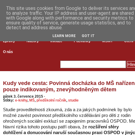
This site uses cookies from Google to deliver its services an
to analyze traffic. Your IP address and user-agent are shared
with Google along with performance and security metrics to
ensure quality of service, generate usage statistics, and to
detect and address abuse.
LEARN MORE
GOT IT
Zprávy
Názory
Inkluze
Pozvánky
MŠMT
Čtení
O nás
Kudy vede cesta: Povinná docházka do MŠ nařízen
pouze indikovaným, znevýhodněným dětem
pátek 3. července 2015
·
Štítky:
e-knihy
,
MŠ
,
předškolní ročník
,
studie
Studie proveditelnosti zkoumá, zda a za jakých podmínek by bylo
možné zavést povinnost předškolního vzdělávání pro děti z rodin
ohrožených sociální exkluzí se zapojením pracovníků OSPOD. Me
hlavní rizika tohoto postupu patří obava, že
rozšíření sféry
dohlížení a donucování naruší současnou praxi OSPOD v jiný