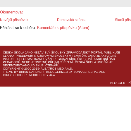
Okomentovat
Novější příspěvek
Domovská stránka
Starší pří
Přihlásit se k odběru:
Komentáře k příspěvku (Atom)
ČESKÁ ŠKOLA
JAKO NEZÁVISLÝ ŠKOLSKÝ ZPRAVODAJSKÝ PORTÁL PUBLIKUJE
ČLÁNKY PŘEDEVŠÍM K OŽEHAVÝM ŠKOLSKÝM TÉMATŮM, JAKO JE AKTUÁLNĚ
INKLUZE, REFORMA FINANCOVÁNÍ REGIONÁLNÍHO ŠKOLSTVÍ, KARIÉRNÍ ŘÁD
PEDAGOGŮ, NEBO JEDNOTNÉ PŘIJÍMACÍ ŘÍZENÍ.
ČESKÁ ŠKOLA
UMOŽŇUJE
NECENZUROVANOU DISKUSI ČTENÁŘŮ.
COPYRIGHT © 2000-2015· ALBATROS MEDIA A.S.
THEME
BY
BRIAN GARDNER
· BLOGGERIZED BY
ZONA CEREBRAL
AND
GIRLYBLOGGER
· MODIFIED BY
J4W
BLOGGER
·
P