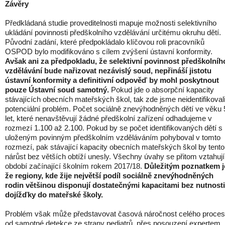
Závěry
Předkládaná studie proveditelnosti mapuje možnosti selektivního
ukládání povinnosti předškolního vzdělávání určitému okruhu dětí.
Původní zadání, které předpokládalo klíčovou roli pracovníků
OSPOD bylo modifikováno s cílem zvýšení ústavní konformity.
Avšak ani za předpokladu, že selektivní povinnost předškolníh
vzdělávání bude nařizovat nezávislý soud, nepřináší jistotu
ústavní konformity a definitivní odpověď by mohl poskytnout
pouze Ústavní soud samotný.
Pokud jde o absorpční kapacity
stávajících obecních mateřských škol, tak zde jsme neidentifikoval
potenciální problém. Počet sociálně znevýhodněných dětí ve věku 
let, které nenavštěvují žádné předškolní zařízení odhadujeme v
rozmezí 1.100 až 2.100. Pokud by se počet identifikovaných dětí s
uloženým povinným předškolním vzděláváním pohyboval v tomto
rozmezí, pak stávající kapacity obecních mateřských škol by tento
nárůst bez větších obtíží unesly. Všechny úvahy se přitom vztahují
období začínající školním rokem 2017/18.
Důležitým poznatkem j
že regiony, kde žije největší podíl sociálně znevýhodněných
rodin většinou disponují dostatečnými kapacitami bez nutnosti
dojížďky do mateřské školy.
Problém však může představovat časová náročnost celého proce
od samotné detekce ze strany pediatrů, přes posouzení expertem,