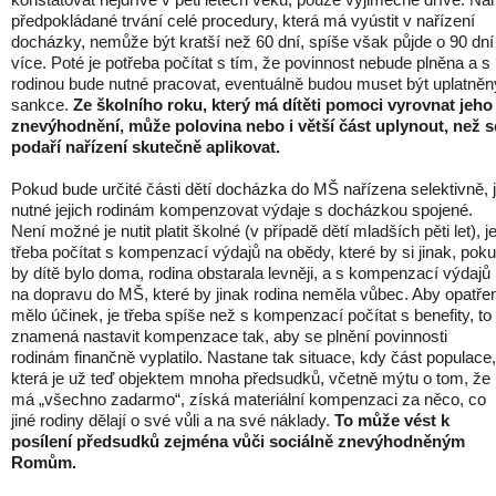
předpokládané trvání celé procedury, která má vyústit v nařízení
docházky, nemůže být kratší než 60 dní, spíše však půjde o 90 dní
více. Poté je potřeba počítat s tím, že povinnost nebude plněna a s
rodinou bude nutné pracovat, eventuálně budou muset být uplatněn
sankce.
Ze školního roku, který má dítěti pomoci vyrovnat jeho
znevýhodnění, může polovina nebo i větší část uplynout, než s
podaří nařízení skutečně aplikovat.
Pokud bude určité části dětí docházka do MŠ nařízena selektivně, 
nutné jejich rodinám kompenzovat výdaje s docházkou spojené.
Není možné je nutit platit školné (v případě dětí mladších pěti let), j
třeba počítat s kompenzací výdajů na obědy, které by si jinak, pok
by dítě bylo doma, rodina obstarala levněji, a s kompenzací výdajů
na dopravu do MŠ, které by jinak rodina neměla vůbec. Aby opatře
mělo účinek, je třeba spíše než s kompenzací počítat s benefity, to
znamená nastavit kompenzace tak, aby se plnění povinnosti
rodinám finančně vyplatilo. Nastane tak situace, kdy část populace,
která je už teď objektem mnoha předsudků, včetně mýtu o tom, že
má „všechno zadarmo“, získá materiální kompenzaci za něco, co
jiné rodiny dělají o své vůli a na své náklady.
To může vést k
posílení předsudků zejména vůči sociálně znevýhodněným
Romům.