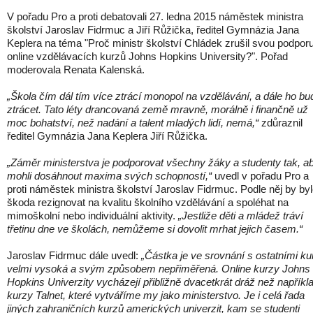
V pořadu Pro a proti debatovali 27. ledna 2015 náměstek ministra
školství Jaroslav Fidrmuc a Jiří Růžička, ředitel Gymnázia Jana
Keplera na téma "Proč ministr školství Chládek zrušil svou podpor
online vzdělávacích kurzů Johns Hopkins University?". Pořad
moderovala Renata Kalenská.
„Škola čím dál tím více ztrácí monopol na vzdělávání, a dále ho bu
ztrácet. Tato léty drancovaná země mravně, morálně i finančně už
moc bohatství, než nadání a talent mladých lidí, nemá,“
zdůraznil
ředitel Gymnázia Jana Keplera Jiří Růžička.
„Záměr ministerstva je podporovat všechny žáky a studenty tak, a
mohli dosáhnout maxima svých schopností,“
uvedl v pořadu Pro a
proti náměstek ministra školství Jaroslav Fidrmuc. Podle něj by by
škoda rezignovat na kvalitu školního vzdělávání a spoléhat na
mimoškolní nebo individuální aktivity.
„Jestliže děti a mládež tráví
třetinu dne ve školách, nemůžeme si dovolit mrhat jejich časem.“
Jaroslav Fidrmuc dále uvedl:
„Částka je ve srovnání s ostatními ku
velmi vysoká a svým způsobem nepřiměřená. Online kurzy Johns
Hopkins Univerzity vycházejí přibližně dvacetkrát dráž než napříkl
kurzy Talnet, které vytváříme my jako ministerstvo. Je i celá řada
jiných zahraničních kurzů amerických univerzit, kam se studenti