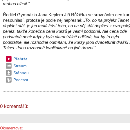
mohou hlásit.“
Ředitel Gymnázia Jana Keplera Jiří Růžička se srovnáním cen ku
nesouhlasí, protože je podle něj nepřesné:
„To, co na projekt Talnet
doplácí stát, je jen malá část toho, co na něj stát doplácí z evropsk
peněz, takže konečná cena kurzů je velmi podobná. Ale cena zde
podstatná není: kdyby byla diametrálně odlišná, tak by to bylo
podstatné, ale rozhodně odmítám, že kurzy jsou dvacetkrát dražší
Talnet. Jsou rozhodně kvalitativně na jiné úrovni.“
Přehrát
Stream
Stáhnou
t
Podcast
0 komentářů:
Okomentovat