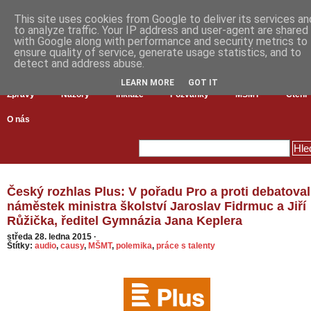
This site uses cookies from Google to deliver its services an
to analyze traffic. Your IP address and user-agent are shared
with Google along with performance and security metrics to
ensure quality of service, generate usage statistics, and to
detect and address abuse.
LEARN MORE
GOT IT
Zprávy
Názory
Inkluze
Pozvánky
MŠMT
Čtení
O nás
Český rozhlas Plus: V pořadu Pro a proti debatoval
náměstek ministra školství Jaroslav Fidrmuc a Jiří
Růžička, ředitel Gymnázia Jana Keplera
středa 28. ledna 2015
·
Štítky:
audio
,
causy
,
MŠMT
,
polemika
,
práce s talenty