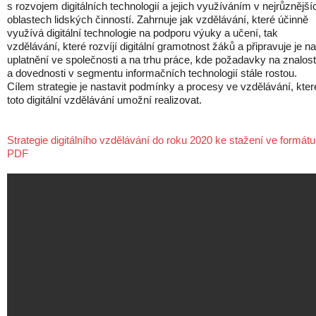
s rozvojem digitálních technologií a jejich využíváním v nejrůznější
oblastech lidských činností. Zahrnuje jak vzdělávání, které účinně
využívá digitální technologie na podporu výuky a učení, tak
vzdělávání, které rozvíjí digitální gramotnost žáků a připravuje je na
uplatnění ve společnosti a na trhu práce, kde požadavky na znalost
a dovednosti v segmentu informačních technologií stále rostou.
Cílem strategie je nastavit podmínky a procesy ve vzdělávání, kter
toto digitální vzdělávání umožní realizovat.
Strategie digitálního vzdělávání do roku 2020 ke stažení ve formátu
PDF