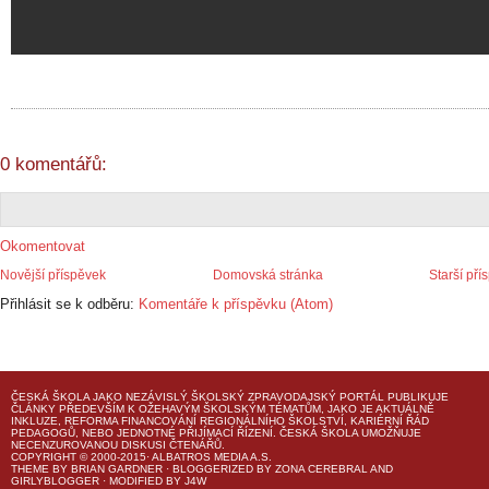
0 komentářů:
Okomentovat
Novější příspěvek
Domovská stránka
Starší pří
Přihlásit se k odběru:
Komentáře k příspěvku (Atom)
ČESKÁ ŠKOLA
JAKO NEZÁVISLÝ ŠKOLSKÝ ZPRAVODAJSKÝ PORTÁL PUBLIKUJE
ČLÁNKY PŘEDEVŠÍM K OŽEHAVÝM ŠKOLSKÝM TÉMATŮM, JAKO JE AKTUÁLNĚ
INKLUZE, REFORMA FINANCOVÁNÍ REGIONÁLNÍHO ŠKOLSTVÍ, KARIÉRNÍ ŘÁD
PEDAGOGŮ, NEBO JEDNOTNÉ PŘIJÍMACÍ ŘÍZENÍ.
ČESKÁ ŠKOLA
UMOŽŇUJE
NECENZUROVANOU DISKUSI ČTENÁŘŮ.
COPYRIGHT © 2000-2015· ALBATROS MEDIA A.S.
THEME
BY
BRIAN GARDNER
· BLOGGERIZED BY
ZONA CEREBRAL
AND
GIRLYBLOGGER
· MODIFIED BY
J4W