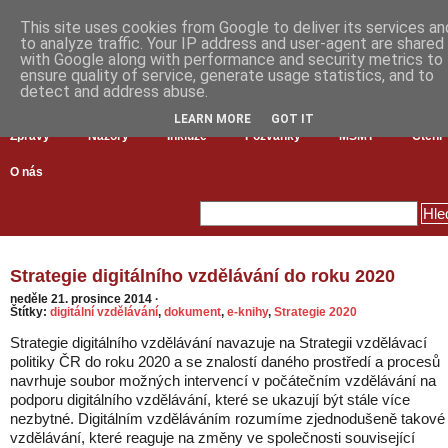
This site uses cookies from Google to deliver its services an
to analyze traffic. Your IP address and user-agent are shared
with Google along with performance and security metrics to
ensure quality of service, generate usage statistics, and to
detect and address abuse.
LEARN MORE
GOT IT
Zprávy
Názory
Inkluze
Pozvánky
MŠMT
Čtení
O nás
Strategie digitálního vzdělávání do roku 2020
neděle 21. prosince 2014
·
Štítky:
digitální vzdělávání
,
dokument
,
e-knihy
,
Strategie 2020
Strategie digitálního vzdělávání navazuje na Strategii vzdělávací
politiky ČR do roku 2020 a se znalostí daného prostředí a procesů
navrhuje soubor možných intervencí v počátečním vzdělávání na
podporu digitálního vzdělávání, které se ukazují být stále více
nezbytné. Digitálním vzděláváním rozumíme zjednodušeně takové
vzdělávání, které reaguje na změny ve společnosti související