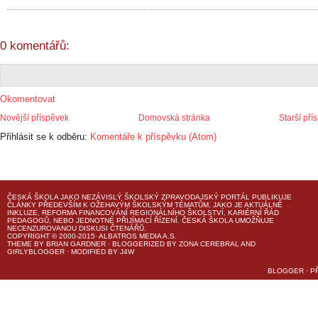
0 komentářů:
Okomentovat
Novější příspěvek
Domovská stránka
Starší pří
Přihlásit se k odběru:
Komentáře k příspěvku (Atom)
ČESKÁ ŠKOLA
JAKO NEZÁVISLÝ ŠKOLSKÝ ZPRAVODAJSKÝ PORTÁL PUBLIKUJE
ČLÁNKY PŘEDEVŠÍM K OŽEHAVÝM ŠKOLSKÝM TÉMATŮM, JAKO JE AKTUÁLNĚ
INKLUZE, REFORMA FINANCOVÁNÍ REGIONÁLNÍHO ŠKOLSTVÍ, KARIÉRNÍ ŘÁD
PEDAGOGŮ, NEBO JEDNOTNÉ PŘIJÍMACÍ ŘÍZENÍ.
ČESKÁ ŠKOLA
UMOŽŇUJE
NECENZUROVANOU DISKUSI ČTENÁŘŮ.
COPYRIGHT © 2000-2015· ALBATROS MEDIA A.S.
THEME
BY
BRIAN GARDNER
· BLOGGERIZED BY
ZONA CEREBRAL
AND
GIRLYBLOGGER
· MODIFIED BY
J4W
BLOGGER
·
P