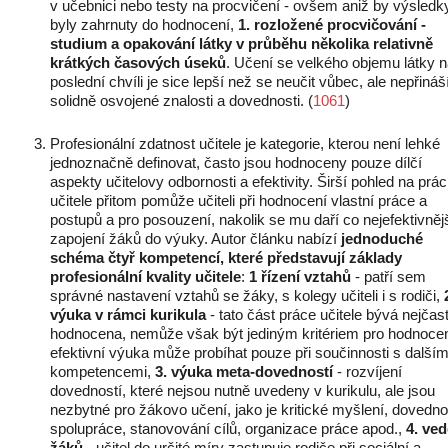
v učebnici nebo testy na procvičení - ovšem aniž by výsledk
byly zahrnuty do hodnocení,
1. rozložené procvičování -
studium a opakování látky v průběhu několika relativně
krátkých časových úseků
. Učení se velkého objemu látky 
poslední chvíli je sice lepší než se neučit vůbec, ale nepřináš
solidně osvojené znalosti a dovednosti. (
1061
)
Profesionální zdatnost učitele je kategorie, kterou není lehké
jednoznačně definovat, často jsou hodnoceny pouze dílčí
aspekty učitelovy odbornosti a efektivity. Širší pohled na prác
učitele přitom pomůže učiteli při hodnocení vlastní práce a
postupů a pro posouzení, nakolik se mu daří co nejefektivněj
zapojení žáků do výuky. Autor článku nabízí
jednoduché
schéma čtyř kompetencí, které představují základy
profesionální kvality učitele
:
1 řízení vztahů
- patří sem
správné nastavení vztahů se žáky, s kolegy učiteli i s rodiči,
výuka v rámci kurikula
- tato část práce učitele bývá nejčast
hodnocena, nemůže však být jediným kritériem pro hodnocen
efektivní výuka může probíhat pouze při součinnosti s dalším
kompetencemi,
3. výuka meta-dovedností
- rozvíjení
dovedností, které nejsou nutně uvedeny v kurikulu, ale jsou
nezbytné pro žákovo učení, jako je kritické myšlení, dovedno
spolupráce, stanovování cílů, organizace práce apod.,
4. ved
žáků
- učitel do určité míry zastupuje rodiče při sociální a