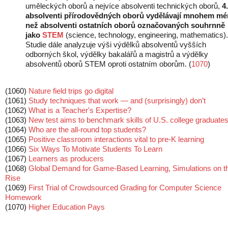
uměleckých oborů a nejvíce absolventi technických oborů,
4.
absolventi přírodovědných oborů vydělávají mnohem mé
než absolventi ostatních oborů označovaných souhrnně
jako
STEM
(science, technology, engineering, mathematics).
Studie dále analyzuje výši výdělků absolventů vyšších
odborných škol, výdělky bakalářů a magistrů a výdělky
absolventů oborů STEM oproti ostatním oborům. (
1070
)
(1060)
Nature field trips go digital
(1061)
Study techniques that work — and (surprisingly) don’t
(1062)
What is a Teacher's Expertise?
(1063)
New test aims to benchmark skills of U.S. college graduate
(1064)
Who are the all-round top students?
(1065)
Positive classroom interactions vital to pre-K learning
(1066)
Six Ways To Motivate Students To Learn
(1067)
Learners as producers
(1068)
Global Demand for Game-Based Learning, Simulations on t
Rise
(1069)
First Trial of Crowdsourced Grading for Computer Science
Homework
(1070)
Higher Education Pays