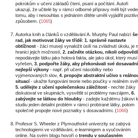
pokrokům v učení základů čtení, psaní a počítání. Autoři
ukazují, že učitelé by v rámci odborné přípravy měli být vede
tomu, aby i nesouhlas s jednáním dítěte uměli vyjádřit poziti
způsobem. (
1065
)
Autorka knih a článků o vzdělávání A. Murphy Paul nabízí
še
rad, jak motivovat žáky ve třídě
:
1. správně nastavte
obtížnost
- žáci musejí vynaložit úsilí na zvládnutí úkolu, je 
hranici jejich možností,
2. začněte otázkou, nikoli odpovědí
nepodávejte látku jako hotová fakta, ale jako úkol, který musí
vyřešen,
3. podpořte žáky, aby překonávali své dosavadní
nejlepší výkony
- např. při učení násobilky nebo
vyjmenovaných slov,
4. propojte abstraktní učivo s reálno
situací
- ukažte fungování teorie nebo poučky v reálném svě
5. udělejte z učení společenskou záležitost
- nechte žáky
diskutovat ve skupinách, vysvětlit si problémy navzájem,
6.
zabývejte se látkou do hloubky
- zadejte každému žákovi 
studiu jeden detailní problém v rámci probírané látky, potom
společně propojte nové poznatky s dosavadními. (
1066
)
Profesor S. Wheeler z Plymouthské univerzity se zabývá
technologiemi ve vzdělávání, e-learningem a vyučováním
online. Na svém blogu hovoří o
trendu v současném