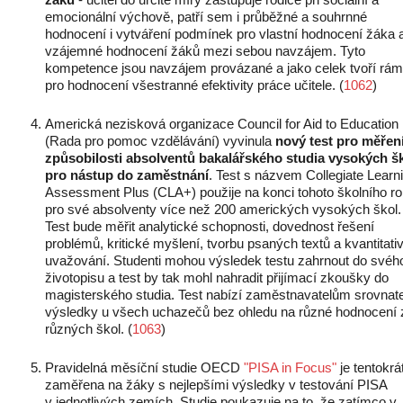
emocionální výchově, patří sem i průběžné a souhrnné
hodnocení i vytváření podmínek pro vlastní hodnocení žáka 
vzájemné hodnocení žáků mezi sebou navzájem. Tyto
kompetence jsou navzájem provázané a jako celek tvoří rá
pro hodnocení všestranné efektivity práce učitele. (
1062
)
Americká nezisková organizace Council for Aid to Education
(Rada pro pomoc vzdělávání) vyvinula
nový test pro měřen
způsobilosti absolventů bakalářského studia vysokých š
pro nástup do zaměstnání
. Test s názvem Collegiate Learn
Assessment Plus (CLA+) použije na konci tohoto školního r
pro své absolventy více než 200 amerických vysokých škol.
Test bude měřit analytické schopnosti, dovednost řešení
problémů, kritické myšlení, tvorbu psaných textů a kvantitati
uvažování. Studenti mohou výsledek testu zahrnout do svéh
životopisu a test by tak mohl nahradit přijímací zkoušky do
magisterského studia. Test nabízí zaměstnavatelům srovnat
výsledky u všech uchazečů bez ohledu na různé hodnocení 
různých škol. (
1063
)
Pravidelná měsíční studie OECD
"PISA in Focus"
je tentokrá
zaměřena na žáky s nejlepšími výsledky v testování PISA
v jednotlivých zemích. Studie poukazuje na to, že zatímco v