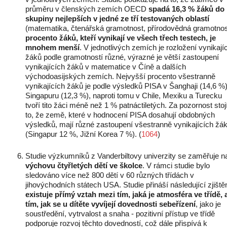
průměru v členských zemích OECD
spadá
16,3 % žáků do
skupiny nejlepších v jedné ze tří testovaných oblastí
(matematika, čtenářská gramotnost, přírodovědná gramotnos
procento žáků, kteří vynikají ve všech třech testech, je
mnohem menší
. V jednotlivých zemích je rozložení vynikají
žáků podle gramotností různé, výrazné je větší zastoupení
vynikajících žáků v matematice v Číně a dalších
východoasijských zemích. Nejvyšší procento všestranně
vynikajících žáků je podle výsledků PISA v Šanghaji (14,6 %)
Singapuru (12,3 %), naproti tomu v Chile, Mexiku a Turecku
tvoří tito žáci méně než 1 % patnáctiletých. Za pozornost stojí
to, že země, které v hodnocení PISA dosahují obdobných
výsledků, mají různé zastoupení všestranně vynikajících žá
(Singapur 12 %, Jižní Korea 7 %). (
1064
)
Studie výzkumníků z Vanderbiltovy univerzity se zaměřuje n
výchovu čtyřletých dětí ve školce
. V rámci studie bylo
sledováno více než 800 dětí v 60 různých třídách v
jihovýchodních státech USA. Studie přináší následující zjištěn
existuje přímý vztah mezi tím, jaká je atmosféra ve třídě, 
tím, jak se u dítěte vyvíjejí dovednosti sebeřízení
, jako je
soustředění, vytrvalost a snaha - pozitivní přístup ve třídě
podporuje rozvoj těchto dovedností, což dále přispívá k