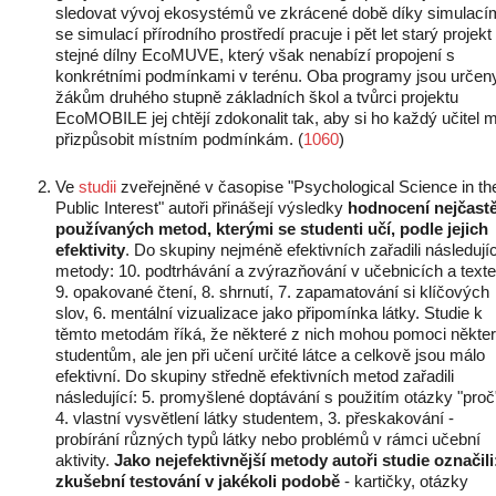
sledovat vývoj ekosystémů ve zkrácené době díky simulací
se simulací přírodního prostředí pracuje i pět let starý projekt
stejné dílny EcoMUVE, který však nenabízí propojení s
konkrétními podmínkami v terénu. Oba programy jsou určen
žákům druhého stupně základních škol a tvůrci projektu
EcoMOBILE jej chtějí zdokonalit tak, aby si ho každý učitel 
přizpůsobit místním podmínkám. (
1060
)
Ve
studii
zveřejněné v časopise "Psychological Science in th
Public Interest" autoři přinášejí výsledky
hodnocení nejčastě
používaných metod, kterými se studenti učí, podle jejich
efektivity
. Do skupiny nejméně efektivních zařadili následujíc
metody: 10. podtrhávání a zvýrazňování v učebnicích a texte
9. opakované čtení, 8. shrnutí, 7. zapamatování si klíčových
slov, 6. mentální vizualizace jako připomínka látky. Studie k
těmto metodám říká, že některé z nich mohou pomoci někte
studentům, ale jen při učení určité látce a celkově jsou málo
efektivní. Do skupiny středně efektivních metod zařadili
následující: 5. promyšlené doptávání s použitím otázky "proč
4. vlastní vysvětlení látky studentem, 3. přeskakování -
probírání různých typů látky nebo problémů v rámci učební
aktivity.
Jako nejefektivnější metody autoři studie označili:
zkušební testování v jakékoli podobě
- kartičky, otázky