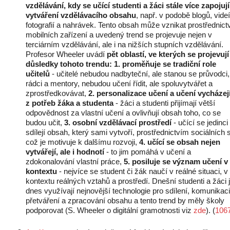
vzdělávání, kdy se učící studenti a žáci stále více zapojuj
vytváření vzdělávacího obsahu
, např. v podobě blogů, videí
fotografií a nahrávek. Tento obsah může vznikat prostřednic
mobilních zařízení a uvedený trend se projevuje nejen v
terciárním vzdělávání, ale i na nižších stupních vzdělávání.
Profesor Wheeler uvádí
pět oblastí, ve kterých se projevují
důsledky tohoto trendu:
1. proměňuje se tradiční role
učitelů
- učitelé nebudou nadbyteční, ale stanou se průvodci,
rádci a mentory, nebudou učení řídit, ale spoluvytvářet a
zprostředkovávat,
2. personalizace učení a učení vycházej
z potřeb žáka a studenta
- žáci a studenti přijímají větší
odpovědnost za vlastní učení a ovlivňují obsah toho, co se
budou učit,
3. osobní vzdělávací prostředí
- učící se jedinci
sdílejí obsah, který sami vytvoří, prostřednictvím sociálních sí
což je motivuje k dalšímu rozvoji,
4. učící se obsah nejen
vytvářejí, ale i hodnotí
- to jim pomáhá v učení a
zdokonalování vlastní práce,
5. posiluje se význam učení v
kontextu
- nejvíce se student či žák naučí v reálné situaci, v
kontextu reálných vztahů a prostředí. Dnešní studenti a žáci j
dnes využívají nejnovější technologie pro sdílení, komunikaci
přetváření a zpracování obsahu a tento trend by měly školy
podporovat (S. Wheeler o digitální gramotnosti viz
zde
). (
106