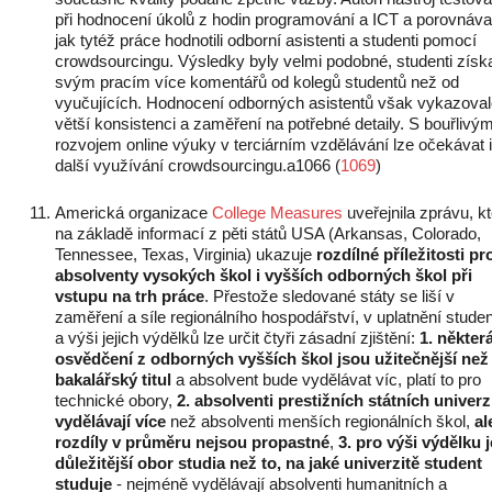
při hodnocení úkolů z hodin programování a ICT a porovnával
jak tytéž práce hodnotili odborní asistenti a studenti pomocí
crowdsourcingu. Výsledky byly velmi podobné, studenti získa
svým pracím více komentářů od kolegů studentů než od
vyučujících. Hodnocení odborných asistentů však vykazova
větší konsistenci a zaměření na potřebné detaily. S bouřlivý
rozvojem online výuky v terciárním vzdělávání lze očekávat i
další využívání crowdsourcingu.a1066 (
1069
)
Americká organizace
College Measures
uveřejnila zprávu, k
na základě informací z pěti států USA (Arkansas, Colorado,
Tennessee, Texas, Virginia) ukazuje
rozdílné příležitosti pr
absolventy vysokých škol i vyšších odborných škol při
vstupu na trh práce
. Přestože sledované státy se liší v
zaměření a síle regionálního hospodářství, v uplatnění stude
a výši jejich výdělků lze určit čtyři zásadní zjištění:
1. někter
osvědčení z odborných vyšších škol jsou užitečnější než
bakalářský titul
a absolvent bude vydělávat víc, platí to pro
technické obory,
2. absolventi prestižních státních univerz
vydělávají více
než absolventi menších regionálních škol,
al
rozdíly v průměru nejsou propastné
,
3. pro výši výdělku j
důležitější obor studia než to, na jaké univerzitě student
studuje
- nejméně vydělávají absolventi humanitních a