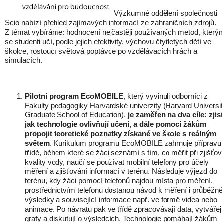
Výzkumné oddělení společnosti
Scio nabízí přehled zajímavých informací ze zahraničních zdrojů.
Z témat vybíráme: hodnocení nejčastěji používaných metod, který
se studenti učí, podle jejich efektivity, výchovu čtyřletých dětí ve
školce, rostoucí světová poptávce po vzdělávacích hrách a
simulacích.
Pilotní program EcoMOBILE
, který vyvinuli odborníci z
Fakulty pedagogiky Harvardské univerzity (Harvard Universi
Graduate School of Education),
je zaměřen na dva cíle: zjist
jak technologie ovlivňují učení, a dále pomoci žákům
propojit teoretické poznatky získané ve škole s reálným
světem
. Kurikulum programu EcoMOBILE zahrnuje přípravu
třídě, během které se žáci seznámí s tím, co měřit při zjišťov
kvality vody, naučí se používat mobilní telefony pro účely
měření a zjišťování informací v terénu. Následuje výjezd do
terénu, kdy žáci pomocí telefonů najdou místa pro měření,
prostřednictvím telefonu dostanou návod k měření i průběžn
výsledky a související informace např. ve formě videa nebo
animace. Po návratu pak ve třídě zpracovávají data, vytvářej
grafy a diskutují o výsledcích. Technologie pomáhají žákům