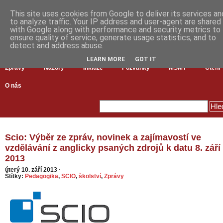
This site uses cookies from Google to deliver its services an
to analyze traffic. Your IP address and user-agent are shared
with Google along with performance and security metrics to
ensure quality of service, generate usage statistics, and to
detect and address abuse.
LEARN MORE
GOT IT
Zprávy
Názory
Inkluze
Pozvánky
MŠMT
Čtení
O nás
Scio: Výběr ze zpráv, novinek a zajímavostí ve
vzdělávání z anglicky psaných zdrojů k datu 8. září
2013
úterý 10. září 2013
·
Štítky:
Pedagogika
,
SCIO
,
školství
,
Zprávy