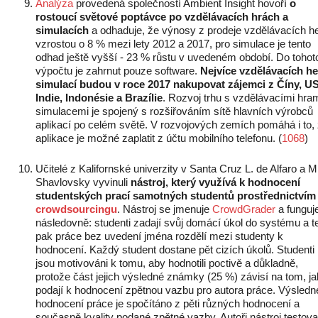
Analýza
provedená společností Ambient Insight hovoří
o
rostoucí světové poptávce po vzdělávacích hrách a
simulacích
a odhaduje, že výnosy z prodeje vzdělávacích h
vzrostou o 8 % mezi lety 2012 a 2017, pro simulace je tento
odhad ještě vyšší - 23 % růstu v uvedeném období. Do tohot
výpočtu je zahrnut pouze software.
Nejvíce vzdělávacích he
simulací budou v roce 2017 nakupovat zájemci z Číny, U
Indie, Indonésie a Brazílie
. Rozvoj trhu s vzdělávacími hra
simulacemi je spojený s rozšiřováním sítě hlavních výrobců
aplikací po celém světě. V rozvojových zemích pomáhá i to,
aplikace je možné zaplatit z účtu mobilního telefonu. (
1068
)
Učitelé z Kalifornské univerzity v Santa Cruz L. de Alfaro a M
Shavlovsky vyvinuli
nástroj, který využívá k hodnocení
studentských prací samotných studentů prostřednictvím
crowdsourcingu
. Nástroj se jmenuje
CrowdGrader
a funguj
následovně: studenti zadají svůj domácí úkol do systému a t
pak práce bez uvedení jména rozdělí mezi studenty k
hodnocení. Každý student dostane pět cizích úkolů. Studenti
jsou motivováni k tomu, aby hodnotili poctivě a důkladně,
protože část jejich výsledné známky (25 %) závisí na tom, j
podají k hodnocení zpětnou vazbu pro autora práce. Výsledn
hodnocení práce je spočítáno z pěti různých hodnocení a
současně kvality podané zpětné vazby. Autoři nástroj testoval