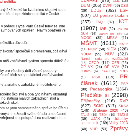
CERMAT
(578)
CLIL
(18)
cí politika
DUM
(205)
DVPP
(59)
DZS
aný 2×5 kroků ke kvalitnímu školství spolu
EDUin
(852)
ESF
(39)
remiéra i opozičních politiků v České
(807)
EU peníze školám
ICT
(257)
FAQ
(87)
v pořadu Hyde Park České televize, kde
(1907)
IWB
(32)
Jak na
 navrhovaných opatření. Návrh opatření ve
DUM
(16)
Jazyky pro děti
(1)
MOOC
(35)
MPSV
(61)
MŠMT
(4611)
 několika důvodů:
NAEP
NIDV
(228)
NIDM
(58)
(14)
r školství společně s premiérem, což dává
NÚV
(321)
NÚOV
(55)
Národní rada pro vzdělávání
ro náš vzdělávací systém opravdu důležitá a
OECD
(114)
OER
(25)
(16)
OP VK
(24)
OP VVV
(67)
ky pro všechny děti včetně podpory
Ostatní
(6)
PIAAC
(8)
PIRLS
včetně těch se speciálními vzdělávacími
PR
PISA
(119)
(13)
článek
(1612)
PSP
e a snahu o zatraktivnění učitelského
Pedagogika
(1364)
(80)
Přečtěte si
(2698)
ysokého školství a oba tyto návrhy obsahují
tního statusu malých základních škol a
Přijímačky
(216)
RVP
sokých škol.
(627)
SCIO
(317)
SKAV
komise jako samostatného správního úřadu.
(148)
Strategie 2020
(46)
ezených možností svého úřadu a současné
TIMSS
TALIS
(19)
TEDx
(10)
veřejnost ke spolupráci na realizaci tohoto
(39)
UJAK
(25)
Učitelský
spomocník
(169)
Volby 2013
Zprávy
(40)
VÚP
(53)