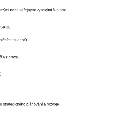
romými nebo veřejnými vysokými školami.
 ŠKOL
ničních studentů.
í a z praxe.
ů.
 strategického plánování a rozvoje