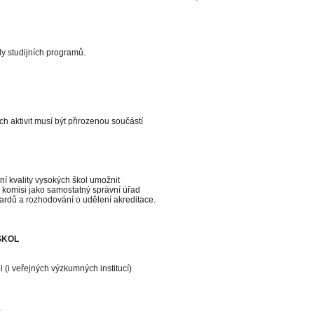
ly studijních programů.
 aktivit musí být přirozenou součástí
í kvality vysokých škol umožnit
ní komisi jako samostatný správní úřad
rdů a rozhodování o udělení akreditace.
ŠKOL
 (i veřejných výzkumných institucí)
.