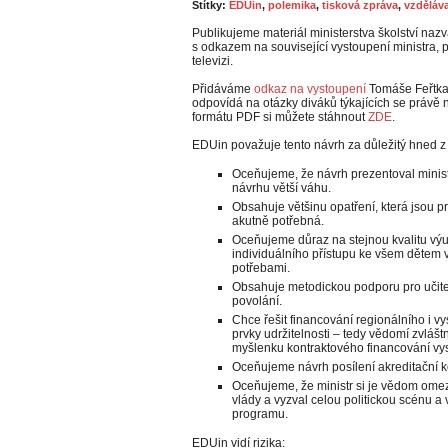
Štítky:
EDUin
,
polemika
,
tisková zpráva
,
vzděláva
Publikujeme materiál ministerstva školství nazv
s odkazem na související vystoupení ministra, p
televizi.
Přidáváme
odkaz na vystoupení
Tomáše Feřtka 
odpovídá na otázky diváků týkajících se právě
formátu PDF si můžete stáhnout
ZDE
.
EDUin považuje tento návrh za důležitý hned z
Oceňujeme, že návrh prezentoval minist
návrhu větší váhu.
Obsahuje většinu opatření, která jsou p
akutně potřebná.
Oceňujeme důraz na stejnou kvalitu výu
individuálního přístupu ke všem dětem 
potřebami.
Obsahuje metodickou podporu pro učitel
povolání.
Chce řešit financování regionálního i v
prvky udržitelnosti – tedy vědomí zvláš
myšlenku kontraktového financování vy
Oceňujeme návrh posílení akreditační 
Oceňujeme, že ministr si je vědom om
vlády a vyzval celou politickou scénu a 
programu.
EDUin vidí rizika: