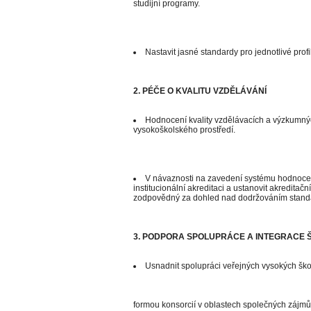
studijní programy.
Nastavit jasné standardy pro jednotlivé profi
2. PÉČE O KVALITU VZDĚLÁVÁNÍ
Hodnocení kvality vzdělávacích a výzkumných
vysokoškolského prostředí.
V návaznosti na zavedení systému hodnocen
institucionální akreditaci a ustanovit akreditač
zodpovědný za dohled nad dodržováním standa
3. PODPORA SPOLUPRÁCE A INTEGRACE 
Usnadnit spolupráci veřejných vysokých škol
formou konsorcií v oblastech společných zájmů