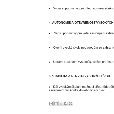
Vytvářet podmínky pro integraci mezi souk
4. AUTONOMIE A OTEVŘENOST VYSOKÝCH
Zlepšit podmínky pro větší zastoupení zahra
Otevřít vysoké školy pedagogům ze zahranič
Upravit postavení vysokoškolských profesor
5. STABILITA A ROZVOJ VYSOKÝCH ŠKOL
Dát vysokým školám možnost střednědobého
zavedením tzv. kontraktového financování.