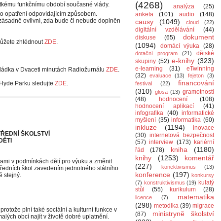
(4268)
átkému funkčnímu období současné vlády.
analýza
(25)
ato opatření odpovídajícím způsobem.
anketa
(101)
audio
(148)
u zásadně ovlivní, zda bude či nebude doplněn
causy
(1049)
cloud
(22)
digitální vzdělávání
(44)
dokument
diskuse
(65)
můžete zhlédnout
ZDE
.
(1094)
domácí výuka
(28)
dětské
dotační program
(21)
e-knihy
(323)
skupiny
(52)
e-learning
(31)
eTwinning
ládka v Dvaceti minutách Radiožurnálu
ZDE
.
(32)
evaluace
(13)
fejeton
(3)
financování
Hyde Parku sledujte
ZDE
.
festival
(22)
(310)
gramotnosti
glosa
(13)
(48)
hodnocení
(108)
hodnocení aplikací
(41)
infografika
(40)
informatické
myšlení
(35)
informatika
(60)
inkluze
(1194)
inovace
TŘEDNÍ ŠKOLSTVÍ
(30)
internetová bezpečnost
DĚTI
(57)
interview
(173)
kariérní
kniha
(1180)
řád
(178)
knihy
(1253)
komentář
lami v podmínkách dětí pro výuku a změnit
(227)
konektivismus
(13)
tředních škol zavedením jednotného státního
konference
(197)
ě stejný.
konkursy
kulatý
(7)
konstruktivismus
(19)
stůl
(55)
kurikulum
(28)
matematika
licence
(7)
(298)
metodika
(39)
migrace
rotože plní také sociální a kulturní funkce v
ministryně školství
(87)
 malých obcí najít v životě dobré uplatnění.