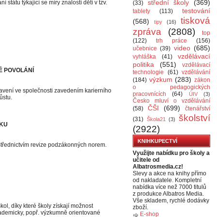
střední školy
(369)
státu týkající se míry znalostí dětí v tzv.
(33)
testování
tablety
(113)
tisková
(568)
tipy
(16)
zpráva
(2808)
top
(122)
trh práce
(156)
video
(685)
učebnice
(39)
vzdělávací
vyhláška
(41)
politika
(551)
vzdělávací
É POVOLÁNÍ
technologie
(61)
vzdělávání
výzkum
(283)
(184)
zákon
o pedagogických
stavení ve společnosti zavedením karierního
pracovnících
(64)
ÚIV
(3)
ůstu.
Česko mluví o vzdělávání
ČŠI
(699)
(58)
čtenářství
školství
(31)
Škola21
(3)
UKU
(2922)
KNIHKUPECTVÍ
rostřednictvím revize podzákonných norem.
Využijte nabídku pro školy a
učitele od
Albatrosmedia.cz!
Slevy a akce na knihy přímo
od nakladatele. Kompletní
nabídka více než 7000 titulů
z produkce Albatros Media.
Vše skladem, rychlé dodávky
ol, díky které školy získají možnost
zboží.
 akademicky, popř. výzkumně orientované
E-shop