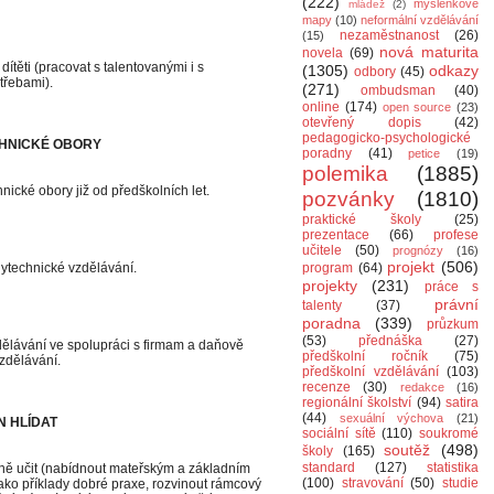
(222)
myšlenkové
mládež
(2)
mapy
(10)
neformální vzdělávání
nezaměstnanost
(26)
(15)
nová maturita
novela
(69)
ítěti (pracovat s talentovanými i s
(1305)
odkazy
odbory
(45)
třebami).
(271)
ombudsman
(40)
online
(174)
open source
(23)
otevřený dopis
(42)
pedagogicko-psychologické
ECHNICKÉ OBORY
poradny
(41)
petice
(19)
polemika
(1885)
nické obory již od předškolních let.
pozvánky
(1810)
praktické školy
(25)
prezentace
(66)
profese
učitele
(50)
prognózy
(16)
projekt
(506)
lytechnické vzdělávání.
program
(64)
projekty
(231)
práce s
právní
talenty
(37)
poradna
(339)
průzkum
(53)
přednáška
(27)
dělávání ve spolupráci s firmam a daňově
předškolní ročník
(75)
vzdělávání.
předškolní vzdělávání
(103)
recenze
(30)
redakce
(16)
regionální školství
(94)
satira
(44)
sexuální výchova
(21)
N HLÍDAT
sociální sítě
(110)
soukromé
soutěž
(498)
školy
(165)
standard
(127)
statistika
vně učit (nabídnout mateřským a základním
(100)
stravování
(50)
studie
ko příklady dobré praxe, rozvinout rámcový