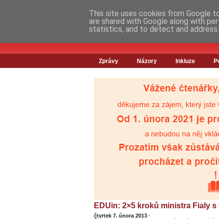
This site uses cookies from Google to 
are shared with Google along with per
statistics, and to detect and address
Zprávy
Názory
Inkluze
P
EDUin: 2×5 kroků ministra Fialy
čtvrtek 7. února 2013
·