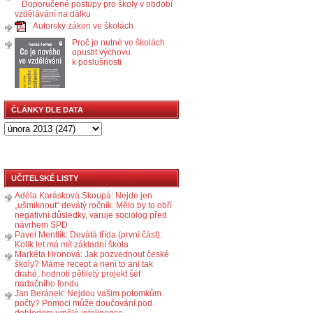
Doporučené postupy pro školy v období
vzdělávání na dálku
Autorský zákon ve školách
Proč je nutné ve školách
opustit výchovu
k poslušnosti
ČLÁNKY DLE DATA
UČITELSKÉ LISTY
Adéla Karásková Skoupá: Nejde jen
„ušmiknout“ devátý ročník. Mělo by to obří
negativní důsledky, varuje sociolog před
návrhem SPD
Pavel Mentlík: Devátá třída (první část):
Kolik let má mít základní škola
Markéta Hronová: Jak pozvednout české
školy? Máme recept a není to ani tak
drahé, hodnotí pětiletý projekt šéf
nadačního fondu
Jan Beránek: Nejdou vašim potomkům
počty? Pomoci může doučování pod
dohledem umělé inteligence