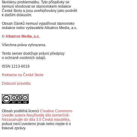
školskou problematiku. Tyto příspěvky se
nemusí shodovat se stanoviskem redakce
České školy a jsou uveřejňovány jako podnět
k dalším diskusím.
Obsah článků nemusí vyjadřovat stanovisko
redakce nebo vydavatele Albatros Media, a.s.
©
Albatros Media, a.s.
Všechna práva vyhrazena.
Tento server dodržuje právní předpisy
o ochraně osobních údajů.
ISSN 1213-6018
Reklama na České škole
Diskusní pravidla
Obsah podléhá licenci
Creative Commons
Uveďte autora-Neužívejte dílo komerčně-
Nezasahujte do díla 3.0 Česká republika
,
p
okud není uvedeno jinak nebo nejde-li o
tiskové zprávy.