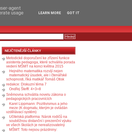
RSS
KOMENTÁŘE
 user-agent
nerate usage
LEARN MORE
GOT IT
NEJČTENĚJŠÍ ČLÁNKY
Metodické doporučení ke zřízení funkce
asistenta pedagoga, které schválila porada
vedení MŠMT na konci května 2015
Hejného matematika rozvíjí nejen
matematický úsudek, ale i čtenářské
schopnosti, říká matikář Tomáš Otisk
redakce: Diskuzní téma 7
Ondřej Šteffl: 4+3=8
Sněmovna schválila novelu zákona o
pedagogických pracovnících
Karel Lippmann: Pozitivismus a jeho
meze (K dogmatu, kterým je ovládán
vzdělávací systém)
Učitelská platforma: Nárok rodičů na
souběžnou distanční i prezenční výuku
ve všech školách je nerealizovatelný
MŠMT: Toto nejsou prázdniny: