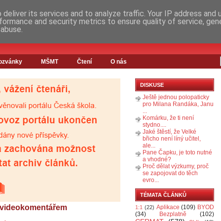
deliver its services and to analyze traffic. Your IP address and
formance and security metrics to ensure quality of service, ge
 abuse.
ozvánky
MŠMT
Čtení
O nás
DISKUSE
Ještě jednou polopaticky
pro Milana Randáka, Janu
...
Komárku, že ti není
stydno....
Jaké štěstí, že Velké
břicho není líný učitel,
ale...
Pane Čapku, je toto nutné
a vhodné?
Proč dělat výzkumy, proč
se zapojovat do těch
evro...
TÉMATA ČLÁNKŮ
 s videokomentářem
Aplikace
(109)
BYOD
1:1
(22)
(34)
Bezplatně
(102)