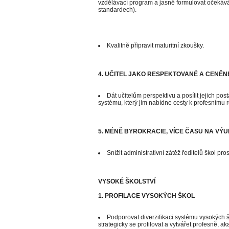
vzdělávací program a jasně formulovat očekávání 
standardech).
Kvalitně připravit maturitní zkoušky.
4. UČITEL JAKO RESPEKTOVANÉ A CENĚN
Dát učitelům perspektivu a posílit jejich po
systému, který jim nabídne cesty k profesnímu r
5. MÉNĚ BYROKRACIE, VÍCE ČASU NA VÝ
Snížit administrativní zátěž ředitelů škol p
VYSOKÉ ŠKOLSTVÍ
1. PROFILACE VYSOKÝCH ŠKOL
Podporovat diverzifikaci systému vysokých šk
strategicky se profilovat a vytvářet profesně,