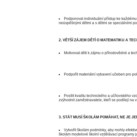
Podporovat individuální přístup ke každému d
neúspěšnými dětmi a s dětmi se speciálními po
2. VĚTŠÍ ZÁJEM DĚTÍ O MATEMATIKU A T
Motivovat děti k zájmu o přírodovědné a tech
Podpořit materiální vybavení učeben pro po
Posílit kvalitu technického a učňovského vz
zvýhodnit zaměstnavatele, kteří se podílejí na 
3. STÁT MUSÍ ŠKOLÁM POMÁHAT, NE JE JE
Vytvořit školám podmínky, aby mohly efekti
školám modelové školní vzdělávací programy ja