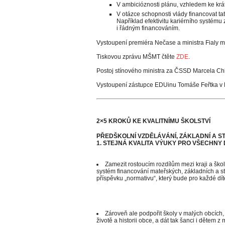
V ambicióznosti plánu, vzhledem ke kr
V otázce schopnosti vlády financovat t
Například efektivitu kariérního systém
i řádným financováním.
Vystoupení premiéra Nečase a ministra Fialy 
Tiskovou zprávu MŠMT čtěte
ZDE
.
Postoj stínového ministra za ČSSD Marcela Ch
Vystoupení zástupce EDUinu Tomáše Feřtka v 
2×5 KROKŮ KE KVALITNÍMU ŠKOLSTVÍ
PŘEDŠKOLNÍ VZDĚLÁVÁNÍ, ZÁKLADNÍ A S
1. STEJNÁ KVALITA VÝUKY PRO VŠECHNY 
Zamezit rostoucím rozdílům mezi kraji a ško
systém financování mateřských, základních a s
příspěvku „normativu“, který bude pro každé dít
Zároveň ale podpořit školy v malých obcích, p
životě a historii obce, a dát tak šanci i dětem z