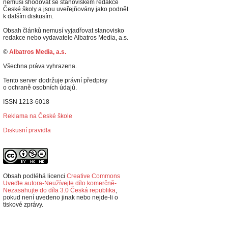
nemusí shodovat se stanoviskem redakce
České školy a jsou uveřejňovány jako podnět
k dalším diskusím.
Obsah článků nemusí vyjadřovat stanovisko
redakce nebo vydavatele Albatros Media, a.s.
©
Albatros Media, a.s.
Všechna práva vyhrazena.
Tento server dodržuje právní předpisy
o ochraně osobních údajů.
ISSN 1213-6018
Reklama na České škole
Diskusní pravidla
Obsah podléhá licenci
Creative Commons
Uveďte autora-Neužívejte dílo komerčně-
Nezasahujte do díla 3.0 Česká republika
,
p
okud není uvedeno jinak nebo nejde-li o
tiskové zprávy.