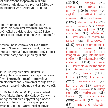
tel průběžného zlepšování a finální
(4268)
analýza
(25)
14. lekce, kdy dosahuje rychlosti 520 slov
anketa
(101)
audio
(148)
šení oproti výchozí úrovni,“ doplňuje
causy
(1049)
cloud
(22)
digitální vzdělávání
(44)
dokument
diskuse
(65)
(1094)
domácí výuka
(28)
ilotním projektem spolupráce mezi
dětské
dotační program
(21)
 domluva s dalšími středními školami a
e-knihy
(323)
skupiny
(52)
ě. Ačkoliv existuje více než 1,5 tisíce
e-learning
(31)
eTwinning
li přístup co největšímu množství studentů a
(32)
evaluace
(13)
fejeton
(3)
financování
festival
(22)
(310)
gramotnosti
povídá i naše cenová politika a různé
glosa
(13)
et si 3 lekce zdarma a zjistit, zda jim
(48)
hodnocení
(108)
zaplatit. Zároveň bychom rádi celý projekt
hodnocení aplikací
(41)
ovit veřejnost,“ popisuje plány Michal
infografika
(40)
informatické
myšlení
(35)
informatika
(60)
inkluze
(1194)
inovace
(30)
internetová bezpečnost
(57)
interview
(173)
kariérní
ku 2012, kdy představil unikátní e-
kniha
(1180)
řád
(178)
tivity čtení při vysoké míře zapamatování
knihy
(1253)
komentář
iřování zrakového rozpětí, procvičování
(227)
konektivismus
(13)
ch čtecích zásad. Zároveň eliminuje zažité
konference
(197)
skakování znaků nebo neefektivní pohyb očí.
konkursy
kulatý
(7)
konstruktivismus
(19)
r. Richard Papík, Ph.D., bývalý ředitel
stůl
(55)
kurikulum
(28)
ické fakulty Univerzity Karlovy. Celý tým je
matematika
licence
(7)
managementu přes copywriting a osobní
(298)
metodika
(39)
migrace
učasné době s Rozečti.se spolupracují
ministryně školství
(87)
níky knih BookFan, Univerzitní knihovna