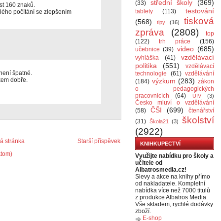
střední školy
(369)
(33)
íst 160 znaků.
testování
tablety
(113)
hlého počítání se zlepšením
tisková
(568)
tipy
(16)
zpráva
(2808)
top
(122)
trh práce
(156)
video
(685)
učebnice
(39)
vzdělávací
vyhláška
(41)
politika
(551)
vzdělávací
 není špatné.
technologie
(61)
vzdělávání
kem dobře.
výzkum
(283)
(184)
zákon
o pedagogických
pracovnících
(64)
ÚIV
(3)
Česko mluví o vzdělávání
ČŠI
(699)
(58)
čtenářství
školství
(31)
Škola21
(3)
(2922)
 stránka
Starší příspěvek
KNIHKUPECTVÍ
Atom)
Využijte nabídku pro školy a
učitele od
Albatrosmedia.cz!
Slevy a akce na knihy přímo
od nakladatele. Kompletní
nabídka více než 7000 titulů
z produkce Albatros Media.
Vše skladem, rychlé dodávky
zboží.
E-shop