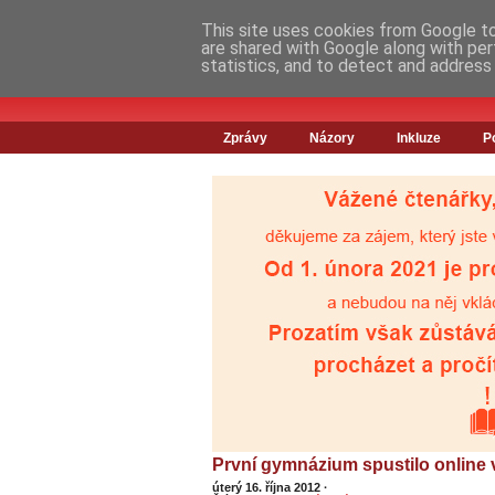
This site uses cookies from Google to 
are shared with Google along with per
statistics, and to detect and address
Zprávy
Názory
Inkluze
P
První gymnázium spustilo online 
úterý 16. října 2012
·