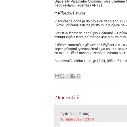
Univerzity Palackého Olomouc, výše uvedené 
nebo reklamní agentura ART21.
** Případová studie:
V současné době je do projektu zapojeno 122
Bílovci, přičemž aktivně přistoupilo k výuce na 7
Statistiky těchto studentů jsou výborné – z pův
minutu zvýšili tento průměr na 498 slov za min
Z těchto studentů je již více než čtyřicet v 10. a 
Jejich původní rychlost čtení byla asi 200 slov
za minutu, čímž dosahují zlepšení zhruba o 21
Absolventů celého kurzu je již 24, přičemž tit
2 komentářů:
Pytlik Blaha řekl(a)...
16. října 2012 v 23:48