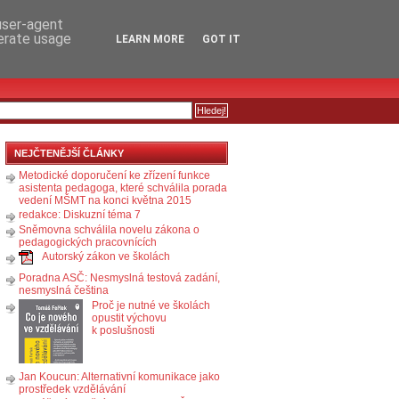
RSS
KOMENTÁŘE
 user-agent
nerate usage
LEARN MORE
GOT IT
NEJČTENĚJŠÍ ČLÁNKY
Metodické doporučení ke zřízení funkce
asistenta pedagoga, které schválila porada
vedení MŠMT na konci května 2015
redakce: Diskuzní téma 7
Sněmovna schválila novelu zákona o
pedagogických pracovnících
Autorský zákon ve školách
Poradna ASČ: Nesmyslná testová zadání,
nesmyslná čeština
Proč je nutné ve školách
opustit výchovu
k poslušnosti
Jan Koucun: Alternativní komunikace jako
prostředek vzdělávání