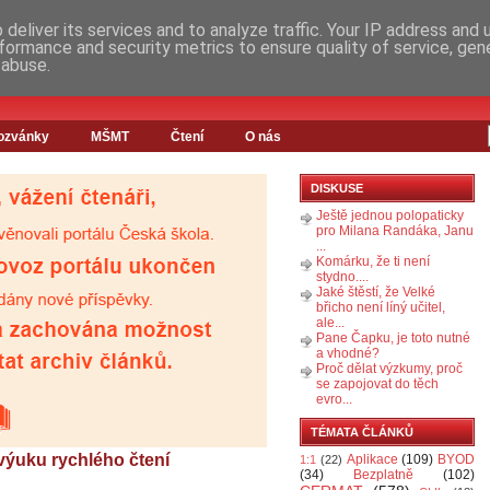
deliver its services and to analyze traffic. Your IP address and
formance and security metrics to ensure quality of service, ge
 abuse.
ozvánky
MŠMT
Čtení
O nás
DISKUSE
Ještě jednou polopaticky
pro Milana Randáka, Janu
...
Komárku, že ti není
stydno....
Jaké štěstí, že Velké
břicho není líný učitel,
ale...
Pane Čapku, je toto nutné
a vhodné?
Proč dělat výzkumy, proč
se zapojovat do těch
evro...
TÉMATA ČLÁNKŮ
výuku rychlého čtení
Aplikace
(109)
BYOD
1:1
(22)
(34)
Bezplatně
(102)