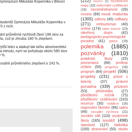
(222)
myšlenkové
Gymnázium Mikuláše Koperníka v Bílovci
mládež
(2)
mapy
(10)
neformální vzdělávání
nezaměstnanost
(26)
(15)
nová maturita
novela
(69)
(1305)
odkazy
odbory
(45)
 studentů Gymnázia Mikuláše Koperníka v
(271)
ombudsman
(40)
0 z nich.
online
(174)
open source
(23)
otevřený dopis
(42)
odní průměrné rychlosti čtení 186 slov za
pedagogicko-psychologické
utu, což je zhruba 180 % zlepšení.
poradny
(41)
petice
(19)
polemika
(1885)
vyšší lekci a atakují tak laťku absolventství.
 za minutu, nyní se pohybuje okolo 580 slov
pozvánky
(1810)
0 %.
praktické školy
(25)
prezentace
(66)
profese
o dosáhli průměrného zlepšení o 243 %.
učitele
(50)
prognózy
(16)
projekt
(506)
program
(64)
projekty
(231)
práce s
právní
talenty
(37)
poradna
(339)
průzkum
(53)
přednáška
(27)
předškolní ročník
(75)
předškolní vzdělávání
(103)
recenze
(30)
redakce
(16)
regionální školství
(94)
satira
(44)
sexuální výchova
(21)
sociální sítě
(110)
soukromé
soutěž
(498)
školy
(165)
standard
(127)
statistika
(100)
stravování
(50)
studie