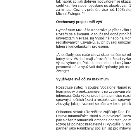
tak například, jak dobrým motivátorem je ukaza
certifikát. Ten student dostane po absolvování 
za minutu. Což je v průměru více než 150% zlep
Michal Zwinger. **
Oceňovaný projekt míří výš
Gymnázium Mikuláše Koperníka je především p
Rozečti.se a školami. V současné době probíhá
univerzitami v Praze, na Vysočině nebo na Morav
registrovaných uživatelů, autoři by rádi umožni
lidem s kancelářskými profesemi.
„Ano, školy jsou naše cílová skupina, čemuž od
formy slev. Všichni mají zároveň možnost vyzkouš
výuka vyhovuje. Pokud ano, mohou si celý kurz 
posouvali dál a využívali další způsoby, jak osl
Zwinger.
Využívejte své oči na maximum
Rozečti.se zvítězil v soutěži Vodafone Nápad ro
learningový projekt zaměřený na zvyšování efek
informací. Celá výuka probíhá na principu rozš
správných očních fixací a respektování správný
zlozvyky, jako je vracení se očima v textu, pře
Odbornou stránku Rozečti.se zajišťuje Doc. PhD
Ústavu informačních studií a knihovnictví Filozof
pak složen z odborníků v mnoha oborech, od 
rozvoj až po nepostradatelné IT vývojáře. V so
partneři jako Palmknihy, sociální síť pro milov