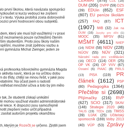
CERMAT
(578)
CLIL
(18)
DUM
(205)
DVPP
(59)
DZS
o první školou, která navázala spolupráci
EDUin
(852)
ESF
(39)
vyzkoušet si kurzy vedoucí ke zvýšení
(807)
EU peníze školám
cí v textu. Výuka probíhá zcela dobrovolně
ICT
(257)
spozici první hodnocení obou subjektů.
FAQ
(87)
(1907)
IWB
(32)
Jak na
DUM
(16)
Jazyky pro děti
(1)
em, který ale musí být využitelný i v praxi
MOOC
(35)
MPSV
(61)
(což neznamená pouze rychlejším) čtením
MŠMT
(4611)
ším studentům. Proto jsou školy naším
NAEP
ospěšní, musíme znát zpětnou vazbu a
NIDV
(228)
NIDM
(58)
(14)
vení gymnázia Michal Zwinger, jeden ze
NÚV
(321)
NÚOV
(55)
Národní rada pro vzdělávání
OECD
(114)
OER
(25)
(16)
OP VK
(24)
OP VVV
(67)
Ostatní
(6)
PIAAC
(8)
PIRLS
říká profesorka bílovického gymnázia Magda
PR
aktivita navíc, která je na určitou dobu
PISA
(119)
(13)
 do třídy, chtějí se mnou řešit, v jaké jsou
článek
(1612)
ostatními. Na účast jsem s radostí
PSP
e vstřebat množství učiva a toto by jim mělo
Pedagogika
(1364)
(80)
Přečtěte si
(2698)
 tak, že studenti získají unikátní
Přijímačky
(216)
RVP
elé mohou využívat vlastní administrátorské
(627)
SCIO
(317)
SKAV
ivé lekce. K dispozici jsou samozřejmě
(148)
Strategie 2020
(46)
dnotit zlepšení nebo určit případná
TIMSS
TALIS
(19)
TEDx
(10)
 zasílat autorům projektu okamžitou
(39)
UJAK
(25)
Učitelský
spomocník
(169)
Volby 2013
Zprávy
(40)
VÚP
(53)
h, kterým je
Rozečti.se
určeno. Zjistili jsem