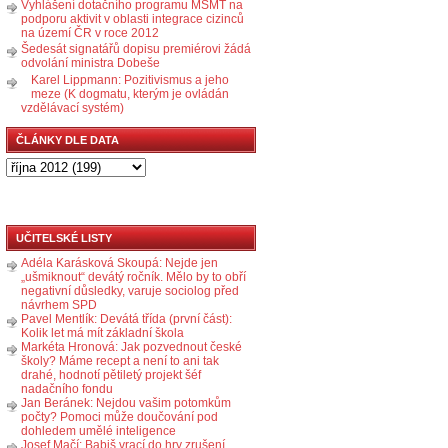
Vyhlášení dotačního programu MŠMT na
podporu aktivit v oblasti integrace cizinců
na území ČR v roce 2012
Šedesát signatářů dopisu premiérovi žádá
odvolání ministra Dobeše
Karel Lippmann: Pozitivismus a jeho
meze (K dogmatu, kterým je ovládán
vzdělávací systém)
ČLÁNKY DLE DATA
UČITELSKÉ LISTY
Adéla Karásková Skoupá: Nejde jen
„ušmiknout“ devátý ročník. Mělo by to obří
negativní důsledky, varuje sociolog před
návrhem SPD
Pavel Mentlík: Devátá třída (první část):
Kolik let má mít základní škola
Markéta Hronová: Jak pozvednout české
školy? Máme recept a není to ani tak
drahé, hodnotí pětiletý projekt šéf
nadačního fondu
Jan Beránek: Nejdou vašim potomkům
počty? Pomoci může doučování pod
dohledem umělé inteligence
Josef Mačí: Babiš vrací do hry zrušení