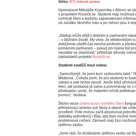
Štítky:
ICT
,
tisková zpráva
Gymnázium Mikuláše Koperníka v Bílovci se stal
s projektem Rozečti.se. Studenti mají možnost 
rychlosti čtení a lepšímu zapamatování informa
od začátku školního roku a po měsíci jsou k di
„Startup může přijít s dobrým a zajímavým nápad
– v běžném životě. My víme, že efektivnějším 
dokážeme ušetřit čas mnoha profesím a předev
primárním partnerem – pokud jim máme být pr
neustále se zlepšovat,“ přibližuje důvody oslo
zakladatelů projektu
Rozečti.se
.
Studenti soutěží mezi sebou
„Samozřejmě, že jsem kurz vyzkoušela také,“ 
Miláková. „Čekala jsem, že pro studenty to bude 
zabaví a pak rychle opustí. Jenže když přicházím
lekci, jak postupuji já sama a porovnávají se s 
přistoupila i proto, že maturitní ročník potřebuj
pomoci,“ dodává.
Školní verze
online kurzu rychlého čtení
funguje
přihlašovací stránku své školy a stejně tak učit
prostředí. Poté mohou začít absolvovat jednotl
statistiky jednotlivců i třídy, aby bylo možné ho
problémová cvičení. Zároveň mají žáci možnost
zpětnou vazbu.
„Jsme rádi, že dostáváme zpětnou vazbu od těc