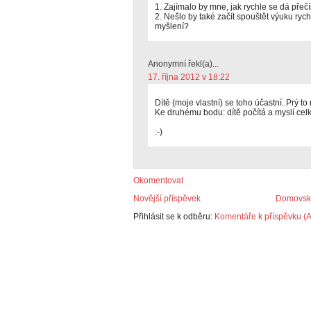
1. Zajímalo by mne, jak rychle se dá přeč
2. Nešlo by také začít spouštět výuku ryc
myšlení?
Anonymní řekl(a)...
17. října 2012 v 18:22
Dítě (moje vlastní) se toho účastní. Prý to
Ke druhému bodu: dítě počítá a myslí cel
:-)
Okomentovat
Novější příspěvek
Domovská
Přihlásit se k odběru:
Komentáře k příspěvku (