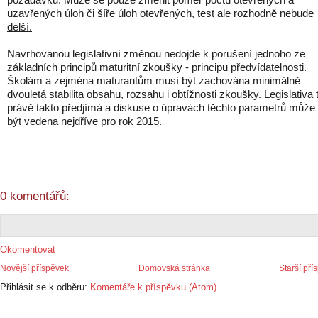
uzavřených úloh či šíře úloh otevřených,
test ale rozhodně nebude
delší.
Navrhovanou legislativní změnou nedojde k porušení jednoho ze
základních principů maturitní zkoušky - principu předvídatelnosti.
Školám a zejména maturantům musí být zachována minimálně
dvouletá stabilita obsahu, rozsahu i obtížnosti zkoušky. Legislativa 
právě takto předjímá a diskuse o úpravách těchto parametrů může
být vedena nejdříve pro rok 2015.
0 komentářů:
Okomentovat
Novější příspěvek
Domovská stránka
Starší pří
Přihlásit se k odběru:
Komentáře k příspěvku (Atom)