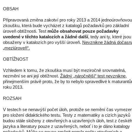
OBSAH
Připravovaná změna zakotví pro roky 2013 a 2014 jednoúrovňovou
zkoušku, která bude vycházet z katalogů požadavků pro základní
úroveň obtížnosti. Test
může obsahovat pouze požadavky
uvedené v těchto katalozích a žádné další
, tedy ani ty, které jsou
obsaženy v katalozích pro vyšší úroveň.
Nevznikne žádná dočasn
„meziúroveň“.
OBTÍŽNOST
Vzhledem k tomu, že zkouška musí být meziročně srovnatelná,
nezmění se ani její obtížnost.
Žádný „náročnější“ test nevznikne
,
přinejmenším právě proto, že by to nebylo spravedlivé k maturant
roku 2013.
ROZSAH
V testech se nenavýší počet úloh, protože se nemění čas vymeze
pro složení didaktického testu. Testy z matematiky a cizích jazyků
budou stále složeny z otevřených a uzavřených úloh, test z české
jazyka a literatury pouze z uzavřených, neboť i to je dáno katalogy
požadavků. Může se pouze změnit poměr počtu otevřených a