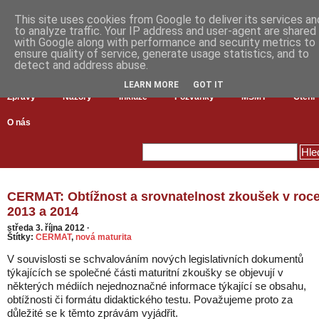
This site uses cookies from Google to deliver its services an
to analyze traffic. Your IP address and user-agent are shared
with Google along with performance and security metrics to
ensure quality of service, generate usage statistics, and to
detect and address abuse.
LEARN MORE
GOT IT
Zprávy
Názory
Inkluze
Pozvánky
MŠMT
Čtení
O nás
CERMAT: Obtížnost a srovnatelnost zkoušek v roc
2013 a 2014
středa 3. října 2012
·
Štítky:
CERMAT
,
nová maturita
V souvislosti se schvalováním nových legislativních dokumentů
týkajících se společné části maturitní zkoušky se objevují v
některých médiích nejednoznačné informace týkající se obsahu,
obtížnosti či formátu didaktického testu. Považujeme proto za
důležité se k těmto zprávám vyjádřit.