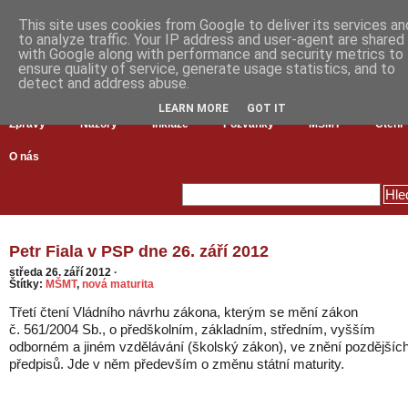
This site uses cookies from Google to deliver its services an
to analyze traffic. Your IP address and user-agent are shared
with Google along with performance and security metrics to
ensure quality of service, generate usage statistics, and to
detect and address abuse.
LEARN MORE
GOT IT
Zprávy
Názory
Inkluze
Pozvánky
MŠMT
Čtení
O nás
Petr Fiala v PSP dne 26. září 2012
středa 26. září 2012
·
Štítky:
MŠMT
,
nová maturita
Třetí čtení Vládního návrhu zákona, kterým se mění zákon
č. 561/2004 Sb., o předškolním, základním, středním, vyšším
odborném a jiném vzdělávání (školský zákon), ve znění pozdějšíc
předpisů. Jde v něm především o změnu státní maturity.