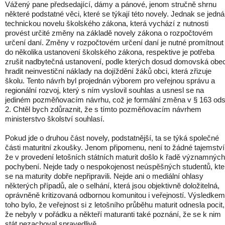
Vážený pane předsedající, dámy a pánové, jenom stručně shrnu
některé podstatné věci, které se týkají této novely. Jednak se jedná
technickou novelu školského zákona, která vychází z nutnosti
provést určité změny na základě novely zákona o rozpočtovém
určení daní. Změny v rozpočtovém určení daní je nutné promítnout
do několika ustanovení školského zákona, respektive je potřeba
zrušit nadbytečná ustanovení, podle kterých dosud domovská obe
hradit neinvestiční náklady na dojíždění žáků obci, která zřizuje
školu. Tento návrh byl projednán výborem pro veřejnou správu a
regionální rozvoj, který s ním vyslovil souhlas a usnesl se na
jediném pozměňovacím návrhu, což je formální změna v § 163 ods
2. Chtěl bych zdůraznit, že s tímto pozměňovacím návrhem
ministerstvo školství souhlasí.
Pokud jde o druhou část novely, podstatnější, ta se týká společné
části maturitní zkoušky. Jenom připomenu, není to žádné tajemství
že v provedení letošních státních maturit došlo k řadě významných
pochybení. Nejde tady o nespokojenost neúspěšných studentů, kte
se na maturity dobře nepřipravili. Nejde ani o mediální ohlasy
některých případů, ale o selhání, která jsou objektivně doložitelná,
oprávněně kritizovaná odbornou komunitou i veřejností. Výsledkem
toho bylo, že veřejnost si z letošního průběhu maturit odnesla pocit,
že nebyly v pořádku a někteří maturanti také poznání, že se k nim
stát nezachoval spravedlivě.