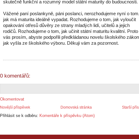
skutečně funkční a rozumný model státní maturity do budoucnosti.
Vážené paní poslankyně, páni poslanci, nerozhodujeme nyní o tom
jak má maturita ideálně vypadat. Rozhodujeme o tom, jak vyloučit
opakování otřesů důvěry ze strany mladých lidí, učitelů a jejich
rodičů. Rozhodujeme o tom, jak učinit státní maturitu kvalitní. Proto
vás prosím, abyste podpořili předkládanou novelu školského zákon
jak vyšla ze školského výboru. Děkuji vám za pozornost.
0 komentářů:
Okomentovat
Novější příspěvek
Domovská stránka
Starší pří
Přihlásit se k odběru:
Komentáře k příspěvku (Atom)