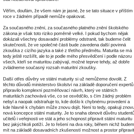
Věřím, doufám, že všem nám je jasné, že se tato situace v příštím
roce v žádném případě nemůže opakovat.
Za současného znění, za současného platného znění školského
zákona je však toto riziko poměrně velké. I pokud bychom nějak
dokázali všechny dosavadní problémy odstranit, tak budeme čelit
skutečnosti, že ve společné části bude zavedena další povinná
zkouška z cizího jazyka a také z třetího předmětu. Maturita se má
tedy ještě rozšířit, ale to je podle mého přesvědčení i podle názoru
všech, kteří se maturitou zabývají, možné teprve tehdy, až dobře
zvládneme současný rozsah maturitní zkoušky.
Další otřes důvěry ve státní maturity si už nemůžeme dovolit. Z
těchto důvodů ministerstvo školství na základě doporučení expertů
připravilo komplexní pozměňovací návrh, který ve státních
maturitách zachovává vše, co se osvědčilo, s čím žádný problém
nebyl a naopak odstraňuje to, kde došlo k chybnému provedení a
kde hlavně k chybám může znovu dojít. Není to tedy, opakuji znovu
nová koncepce státní maturity. Je to snaha obnovit důvěru studentů
učitelů i veřejnosti ve stát a jeho schopnost připravit státní maturitu
bez jakýchkoli potíží. Je to řešení na dva roky, během nichž bude
mít na základě dosavadních zkušeností možnost a prostor připravi