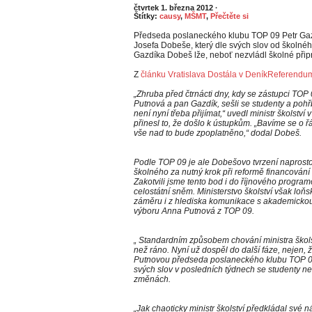
čtvrtek 1. března 2012
·
Štítky:
causy
,
MŠMT
,
Přečtěte si
Předseda poslaneckého klubu TOP 09 Petr Gazdí
Josefa Dobeše, který dle svých slov od školnéh
Gazdíka Dobeš lže, neboť nezvládl školné připr
Z
článku Vratislava Dostála v DeníkReferendu
„Zhruba před čtrnácti dny, kdy se zástupci TOP 0
Putnová a pan Gazdík, sešli se studenty a pohřbil
není nyní třeba přijímat,“ uvedl ministr školství
přinesl to, že došlo k ústupkům. „Bavíme se o řá
vše nad to bude zpoplatněno,“ dodal Dobeš.
Podle TOP 09 je ale Dobešovo tvrzení naprosto
školného za nutný krok při reformě financování
Zakotvili jsme tento bod i do říjnového program
celostátní sněm. Ministerstvo školství však loňs
záměru i z hlediska komunikace s akademickou
výboru Anna Putnová z TOP 09.
„ Standardním způsobem chování ministra školstv
než ráno. Nyní už dospěl do další fáze, nejen, ž
Putnovou předseda poslaneckého klubu TOP 09 
svých slov v posledních týdnech se studenty nes
změnách.
„Jak chaoticky ministr školství předkládal své n