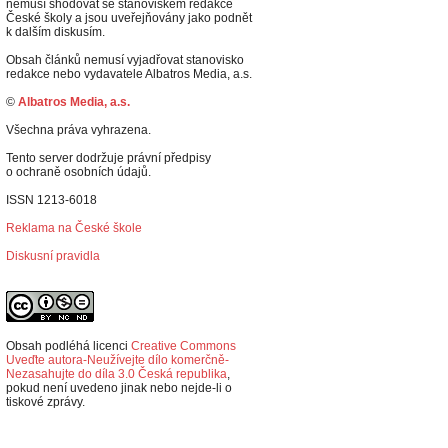
nemusí shodovat se stanoviskem redakce
České školy a jsou uveřejňovány jako podnět
k dalším diskusím.
Obsah článků nemusí vyjadřovat stanovisko
redakce nebo vydavatele Albatros Media, a.s.
©
Albatros Media, a.s.
Všechna práva vyhrazena.
Tento server dodržuje právní předpisy
o ochraně osobních údajů.
ISSN 1213-6018
Reklama na České škole
Diskusní pravidla
Obsah podléhá licenci
Creative Commons
Uveďte autora-Neužívejte dílo komerčně-
Nezasahujte do díla 3.0 Česká republika
,
p
okud není uvedeno jinak nebo nejde-li o
tiskové zprávy.