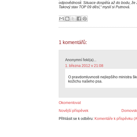
odpovědnosti. Situace dospěla až do bodu, že 
Takový stav TOP 09 děsí,“ myslí si Putnová.
1 komentářů:
Anonymní řekl(a)...
1. března 2012 v 21:08
O pravdomluvnosti nejlepšího ministra ško
kožichu našeho psa.
Okomentovat
Novější příspěvek
Domovská
Přihlásit se k odběru:
Komentáře k příspěvku (