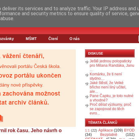
deliver its services and to analyze traffic. Your IP address and
formance and security metrics to ensure quality of service, ge
 abuse.
ozvánky
MŠMT
Čtení
O nás
DISKUSE
Ještě jednou polopaticky
pro Milana Randáka, Janu
...
Komárku, že ti není
stydno....
Jaké štěstí, že Velké
břicho není líný učitel,
ale...
Pane Čapku, je toto nutné
a vhodné?
Proč dělat výzkumy, proč
se zapojovat do těch
evro...
TÉMATA ČLÁNKŮ
nil rok času. Jeho návrh o
Aplikace
(109)
BYOD
1:1
(22)
(34)
Bezplatně
(102)