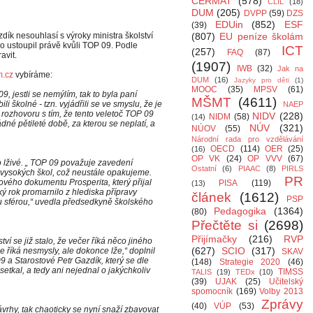
CERMAT
(578)
CLIL
(18)
DUM
(205)
DVPP
(59)
DZS
EDUin
(852)
ESF
(39)
k nesouhlasí s výroky ministra školství
(807)
EU peníze školám
o ustoupil právě kvůli TOP 09. Podle
ICT
(257)
FAQ
(87)
avit.
(1907)
IWB
(32)
Jak na
m.cz
vybíráme:
DUM
(16)
Jazyky pro děti
(1)
MOOC
(35)
MPSV
(61)
9, jestli se nemýlím, tak to byla paní
MŠMT
(4611)
i školné - tzn. vyjádřili se ve smyslu, že je
NAEP
 v rozhovoru s tím, že tento veletoč TOP 09
NIDV
(228)
NIDM
(58)
(14)
dné pětileté době, za kterou se neplatí, a
NÚV
(321)
NÚOV
(55)
Národní rada pro vzdělávání
OECD
(114)
OER
(25)
(16)
OP VK
(24)
OP VVV
(67)
 lživé. „ TOP 09 považuje zavedení
Ostatní
(6)
PIAAC
(8)
PIRLS
 vysokých škol, což neustále opakujeme.
PR
ového dokumentu Prosperita, který přijal
PISA
(119)
(13)
ký rok promarnilo z hlediska přípravy
článek
(1612)
PSP
 sférou,“ uvedla předsedkyně školského
Pedagogika
(1364)
(80)
Přečtěte si
(2698)
Přijímačky
(216)
RVP
í se již stalo, že večer říká něco jiného
(627)
SCIO
(317)
e říká nesmysly, ale dokonce lže,“ doplnil
SKAV
a Starostové Petr Gazdík, který se dle
(148)
Strategie 2020
(46)
etkal, a tedy ani nejednal o jakýchkoliv
TIMSS
TALIS
(19)
TEDx
(10)
(39)
UJAK
(25)
Učitelský
spomocník
(169)
Volby 2013
Zprávy
(40)
VÚP
(53)
ávrhy, tak chaoticky se nyní snaží zbavovat