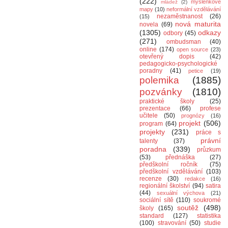
(222)
myšlenkové
mládež
(2)
mapy
(10)
neformální vzdělávání
nezaměstnanost
(26)
(15)
nová maturita
novela
(69)
(1305)
odkazy
odbory
(45)
(271)
ombudsman
(40)
online
(174)
open source
(23)
otevřený dopis
(42)
pedagogicko-psychologické
poradny
(41)
petice
(19)
polemika
(1885)
pozvánky
(1810)
praktické školy
(25)
prezentace
(66)
profese
učitele
(50)
prognózy
(16)
projekt
(506)
program
(64)
projekty
(231)
práce s
právní
talenty
(37)
poradna
(339)
průzkum
(53)
přednáška
(27)
předškolní ročník
(75)
předškolní vzdělávání
(103)
recenze
(30)
redakce
(16)
regionální školství
(94)
satira
(44)
sexuální výchova
(21)
sociální sítě
(110)
soukromé
soutěž
(498)
školy
(165)
standard
(127)
statistika
(100)
stravování
(50)
studie