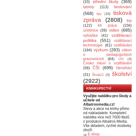
střední školy
(369)
(33)
testování
tablety
(113)
tisková
(568)
tipy
(16)
zpráva
(2808)
top
(122)
trh práce
(156)
video
(685)
učebnice
(39)
vzdělávací
vyhláška
(41)
politika
(551)
vzdělávací
technologie
(61)
vzdělávání
výzkum
(283)
(184)
zákon
o pedagogických
pracovnících
(64)
ÚIV
(3)
Česko mluví o vzdělávání
ČŠI
(699)
(58)
čtenářství
školství
(31)
Škola21
(3)
(2922)
KNIHKUPECTVÍ
Využijte nabídku pro školy a
učitele od
Albatrosmedia.cz!
Slevy a akce na knihy přímo
od nakladatele. Kompletní
nabídka více než 7000 titulů
z produkce Albatros Media.
Vše skladem, rychlé dodávky
zboží.
E-shop