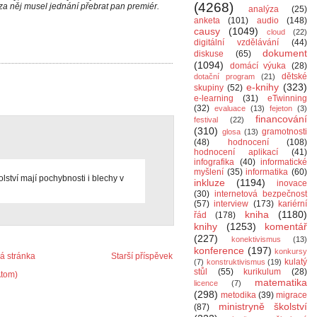
(4268)
za něj musel jednání přebrat pan premiér.
analýza
(25)
anketa
(101)
audio
(148)
causy
(1049)
cloud
(22)
digitální vzdělávání
(44)
dokument
diskuse
(65)
(1094)
domácí výuka
(28)
dětské
dotační program
(21)
e-knihy
(323)
skupiny
(52)
e-learning
(31)
eTwinning
(32)
evaluace
(13)
fejeton
(3)
financování
festival
(22)
(310)
gramotnosti
glosa
(13)
(48)
hodnocení
(108)
hodnocení aplikací
(41)
infografika
(40)
informatické
myšlení
(35)
informatika
(60)
lství mají pochybnosti i blechy v
inkluze
(1194)
inovace
(30)
internetová bezpečnost
(57)
interview
(173)
kariérní
kniha
(1180)
řád
(178)
knihy
(1253)
komentář
(227)
konektivismus
(13)
konference
(197)
konkursy
 stránka
Starší příspěvek
kulatý
(7)
konstruktivismus
(19)
stůl
(55)
kurikulum
(28)
Atom)
matematika
licence
(7)
(298)
metodika
(39)
migrace
ministryně školství
(87)