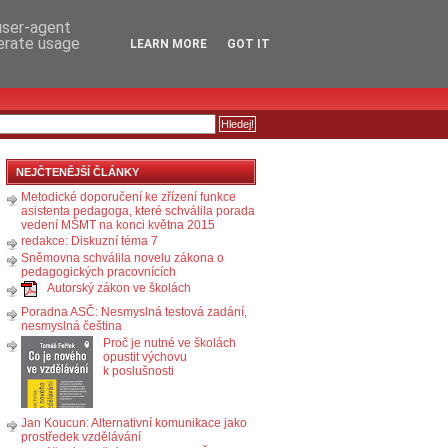
RSS
KOMENTÁŘE
 user-agent
nerate usage
LEARN MORE
GOT IT
NEJČTENĚJŠÍ ČLÁNKY
Metodické doporučení ke zřízení funkce
asistenta pedagoga, které schválila porada
vedení MŠMT na konci května 2015
redakce: Diskuzní téma 7
Sněmovna schválila novelu zákona o
pedagogických pracovnících
Autorský zákon ve školách
Poradna ASČ: Nesmyslná testová zadání,
nesmyslná čeština
Proč je nutné ve školách
opustit výchovu
k poslušnosti
Jan Koucun: Alternativní komunikace jako
prostředek vzdělávání