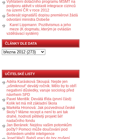
Vyhlášení dotačního programu MŠMT na
podporu aktivit v oblasti integrace cizinců
na území ČR v roce 2012
Šedesát signatářů dopisu premiérovi žádá
odvolání ministra Dobeše
Karel Lippmann: Pozitivismus a jeho
meze (K dogmatu, kterým je ovládán
vzdělávací systém)
ČLÁNKY DLE DATA
UČITELSKÉ LISTY
Adéla Karásková Skoupá: Nejde jen
„ušmiknout“ devátý ročník. Mělo by to obří
negativní důsledky, varuje sociolog před
návrhem SPD
Pavel Mentlík: Devátá třída (první část):
Kolik let má mít základní škola
Markéta Hronová: Jak pozvednout české
školy? Máme recept a není to ani tak
drahé, hodnotí pětiletý projekt šéf
nadačního fondu
Jan Beránek: Nejdou vašim potomkům
počty? Pomoci může doučování pod
dohledem umělé inteligence
Josef Mačí: Babiš vrací do hry zrušení