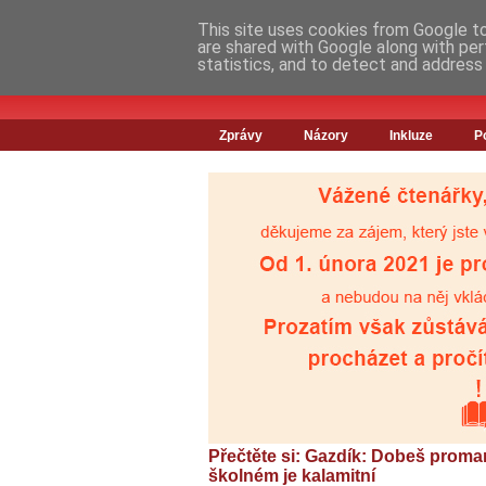
This site uses cookies from Google to 
are shared with Google along with per
statistics, and to detect and address
Zprávy
Názory
Inkluze
P
Přečtěte si: Gazdík: Dobeš promar
školném je kalamitní