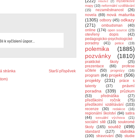
(222)
myšlenkové
mládež
(2)
mapy
(10)
neformální vzdělávání
nezaměstnanost
(26)
(15)
nová maturita
novela
(69)
(1305)
odkazy
odbory
(45)
(271)
ombudsman
(40)
online
(174)
open source
(23)
otevřený dopis
(42)
pedagogicko-psychologické
 k vyčíslení úspor...
poradny
(41)
petice
(19)
polemika
(1885)
pozvánky
(1810)
praktické školy
(25)
prezentace
(66)
profese
učitele
(50)
prognózy
(16)
 stránka
Starší příspěvek
projekt
(506)
program
(64)
Atom)
projekty
(231)
práce s
právní
talenty
(37)
poradna
(339)
průzkum
(53)
přednáška
(27)
předškolní ročník
(75)
předškolní vzdělávání
(103)
recenze
(30)
redakce
(16)
regionální školství
(94)
satira
(44)
sexuální výchova
(21)
sociální sítě
(110)
soukromé
soutěž
(498)
školy
(165)
standard
(127)
statistika
(100)
stravování
(50)
studie