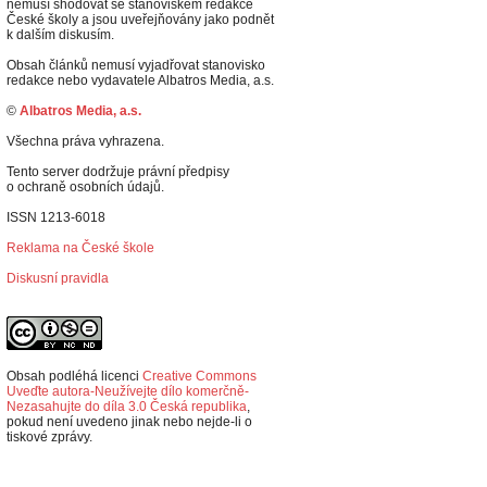
nemusí shodovat se stanoviskem redakce
České školy a jsou uveřejňovány jako podnět
k dalším diskusím.
Obsah článků nemusí vyjadřovat stanovisko
redakce nebo vydavatele Albatros Media, a.s.
©
Albatros Media, a.s.
Všechna práva vyhrazena.
Tento server dodržuje právní předpisy
o ochraně osobních údajů.
ISSN 1213-6018
Reklama na České škole
Diskusní pravidla
Obsah podléhá licenci
Creative Commons
Uveďte autora-Neužívejte dílo komerčně-
Nezasahujte do díla 3.0 Česká republika
,
p
okud není uvedeno jinak nebo nejde-li o
tiskové zprávy.