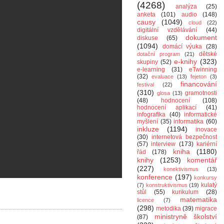
(4268)
analýza
(25)
anketa
(101)
audio
(148)
causy
(1049)
cloud
(22)
digitální vzdělávání
(44)
dokument
diskuse
(65)
(1094)
domácí výuka
(28)
dětské
dotační program
(21)
e-knihy
(323)
skupiny
(52)
e-learning
(31)
eTwinning
(32)
evaluace
(13)
fejeton
(3)
financování
festival
(22)
(310)
gramotnosti
glosa
(13)
(48)
hodnocení
(108)
hodnocení aplikací
(41)
infografika
(40)
informatické
myšlení
(35)
informatika
(60)
inkluze
(1194)
inovace
(30)
internetová bezpečnost
(57)
interview
(173)
kariérní
kniha
(1180)
řád
(178)
knihy
(1253)
komentář
(227)
konektivismus
(13)
konference
(197)
konkursy
kulatý
(7)
konstruktivismus
(19)
stůl
(55)
kurikulum
(28)
matematika
licence
(7)
(298)
metodika
(39)
migrace
ministryně školství
(87)