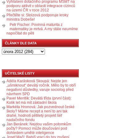
Vyhlášení dotačního programu MŠMT na
podporu aktivit v oblasti integrace cizinců
na území ČR v roce 2012
Přečtěte si: Stolzová podporuje kroky
ministra Dobeše!
Petr Fischer: Povinná maturita z
matematiky je mrtvá. A my stále neumíme
napočítat do pěti
ČLÁNKY DLE DATA
UČITELSKÉ LISTY
Adéla Karásková Skoupá: Nejde jen
„ušmiknout“ devátý ročník. Mělo by to obří
negativní důsledky, varuje sociolog před
návrhem SPD
Pavel Mentlík: Devátá třída (první část):
Kolik let má mít základní škola
Markéta Hronová: Jak pozvednout české
školy? Máme recept a není to ani tak
drahé, hodnotí pětiletý projekt šéf
nadačního fondu
Jan Beránek: Nejdou vašim potomkům
počty? Pomoci může doučování pod
dohledem umělé inteligence
Josef Mačí: Babiš vrací do hry zrušení