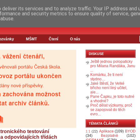
deliver its services and to analyze traffic. Your IP address and
formance and security metrics to ensure quality of service, ge
 abuse.
ozvánky
MŠMT
Čtení
O nás
DISKUSE
Ještě jednou polopaticky
pro Milana Randáka, Janu
...
Komárku, že ti není
stydno....
Jaké štěstí, že Velké
břicho není líný učitel,
ale...
Pane Čapku, je toto nutné
a vhodné?
Proč dělat výzkumy, proč
se zapojovat do těch
evro...
TÉMATA ČLÁNKŮ
ktronického testování
Aplikace
(109)
BYOD
1:1
(22)
(34)
Bezplatně
(102)
l a odpovídajících třídách