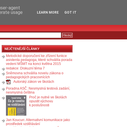
RSS
KOMENTÁŘE
 user-agent
nerate usage
LEARN MORE
GOT IT
NEJČTENĚJŠÍ ČLÁNKY
Metodické doporučení ke zřízení funkce
asistenta pedagoga, které schválila porada
vedení MŠMT na konci května 2015
redakce: Diskuzní téma 7
Sněmovna schválila novelu zákona o
pedagogických pracovnících
Autorský zákon ve školách
Poradna ASČ: Nesmyslná testová zadání,
nesmyslná čeština
Proč je nutné ve školách
opustit výchovu
k poslušnosti
Jan Koucun: Alternativní komunikace jako
prostředek vzdělávání