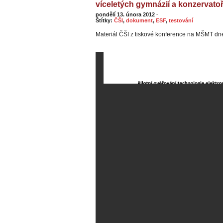
víceletých gymnázií a konzervatoř
pondělí 13. února 2012
·
Štítky:
ČŠI
,
dokument
,
ESF
,
testování
Materiál ČŠI z tiskové konference na MŠMT dn