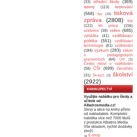
střední školy
(369)
(33)
testování
tablety
(113)
tisková
(568)
tipy
(16)
zpráva
(2808)
top
(122)
trh práce
(156)
video
(685)
učebnice
(39)
vzdělávací
vyhláška
(41)
politika
(551)
vzdělávací
technologie
(61)
vzdělávání
výzkum
(283)
(184)
zákon
o pedagogických
pracovnících
(64)
ÚIV
(3)
Česko mluví o vzdělávání
ČŠI
(699)
(58)
čtenářství
školství
(31)
Škola21
(3)
(2922)
KNIHKUPECTVÍ
Využijte nabídku pro školy a
učitele od
Albatrosmedia.cz!
Slevy a akce na knihy přímo
od nakladatele. Kompletní
nabídka více než 7000 titulů
z produkce Albatros Media.
Vše skladem, rychlé dodávky
zboží.
E-shop