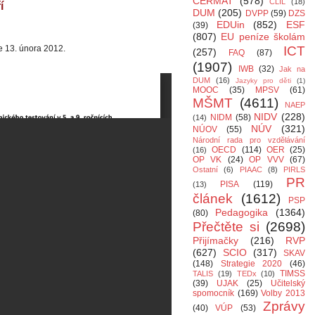
CERMAT
(578)
CLIL
(18)
í
DUM
(205)
DVPP
(59)
DZS
EDUin
(852)
ESF
(39)
(807)
EU peníze školám
e 13. února 2012.
ICT
(257)
FAQ
(87)
(1907)
IWB
(32)
Jak na
DUM
(16)
Jazyky pro děti
(1)
MOOC
(35)
MPSV
(61)
MŠMT
(4611)
NAEP
NIDV
(228)
NIDM
(58)
(14)
NÚV
(321)
NÚOV
(55)
Národní rada pro vzdělávání
OECD
(114)
OER
(25)
(16)
OP VK
(24)
OP VVV
(67)
Ostatní
(6)
PIAAC
(8)
PIRLS
PR
PISA
(119)
(13)
článek
(1612)
PSP
Pedagogika
(1364)
(80)
Přečtěte si
(2698)
Přijímačky
(216)
RVP
(627)
SCIO
(317)
SKAV
(148)
Strategie 2020
(46)
TIMSS
TALIS
(19)
TEDx
(10)
(39)
UJAK
(25)
Učitelský
spomocník
(169)
Volby 2013
Zprávy
(40)
VÚP
(53)