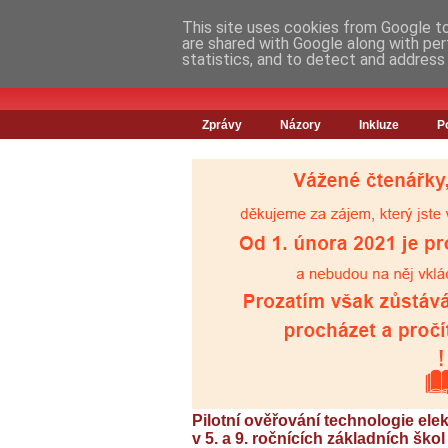
This site uses cookies from Google to 
are shared with Google along with per
statistics, and to detect and address
Zprávy
Názory
Inkluze
P
Pilotní ověřování technologie ele
v 5. a 9. ročnících základních ško