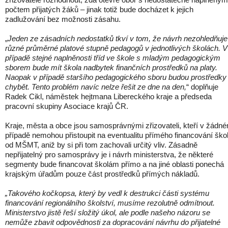
počtem přijatých žáků – jinak totiž bude docházet k jejich
zadlužování bez možnosti zásahu.
„
Jeden ze zásadních nedostatků tkví v tom, že návrh nezohledňuje
různé průměrné platové stupně pedagogů v jednotlivých školách. V
případě stejné naplněnosti tříd ve škole s mladým pedagogickým
sborem bude mít škola nadbytek finančních prostředků na platy.
Naopak v případě staršího pedagogického sboru budou prostředky
chybět. Tento problém navíc nelze řešit ze dne na den,
“ doplňuje
Radek Cikl, náměstek hejtmana Libereckého kraje a předseda
pracovní skupiny Asociace krajů ČR.
Kraje, města a obce jsou samosprávnými zřizovateli, kteří v žádn
případě nemohou přistoupit na eventualitu přímého financování ško
od MŠMT, aniž by si při tom zachovali určitý vliv. Zásadně
nepřijatelný pro samosprávy je i návrh ministerstva, že některé
segmenty bude financovat školám přímo a na jiné oblasti ponechá
krajským úřadům pouze část prostředků přímých nákladů.
„Takového kočkopsa, který by vedl k destrukci části systému
financování regionálního školství, musíme rezolutně odmítnout.
Ministerstvo jistě řeší složitý úkol, ale podle našeho názoru se
nemůže zbavit odpovědnosti za dopracování návrhu do přijatelné