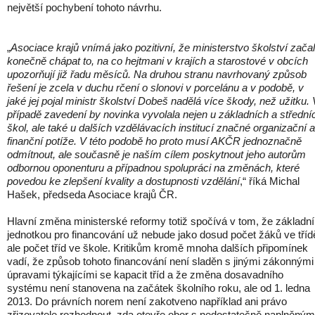
největší pochybení tohoto návrhu.
„
Asociace krajů vnímá jako pozitivní, že ministerstvo školství zača
konečně chápat to, na co hejtmani v krajích a starostové v obcích
upozorňují již řadu měsíců. Na druhou stranu navrhovaný způsob
řešení je zcela v duchu rčení o slonovi v porcelánu a v podobě, v
jaké jej pojal ministr školství Dobeš nadělá více škody, než užitku. 
případě zavedení by novinka vyvolala nejen u základních a střední
škol, ale také u dalších vzdělávacích institucí značné organizační a
finanční potíže. V této podobě ho proto musí AKČR jednoznačně
odmítnout, ale současně je naším cílem poskytnout jeho autorům
odbornou oponenturu a případnou spolupráci na změnách, které
povedou ke zlepšení kvality a dostupnosti vzdělání
,“ říká Michal
Hašek, předseda Asociace krajů ČR.
Hlavní změna ministerské reformy totiž spočívá v tom, že základní
jednotkou pro financování už nebude jako dosud počet žáků ve tříd
ale počet tříd ve škole. Kritikům kromě mnoha dalších připomínek
vadí, že způsob tohoto financování není sladěn s jinými zákonnými
úpravami týkajícími se kapacit tříd a že změna dosavadního
systému není stanovena na začátek školního roku, ale od 1. ledna
2013. Do právních norem není zakotveno například ani právo
zřizovatele rozhodnout, zda otevře obor s nedostatečně naplněným