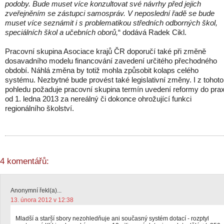
podoby. Bude muset více konzultovat své návrhy před jejich
zveřejněním se zástupci samospráv. V neposlední řadě se bude
muset více seznámit i s problematikou středních odborných škol,
speciálních škol a učebních oborů,
“ dodává Radek Cikl.
Pracovní skupina Asociace krajů ČR doporučí také při změně
dosavadního modelu financování zavedení určitého přechodného
období. Náhlá změna by totiž mohla způsobit kolaps celého
systému. Nezbytné bude provést také legislativní změny. I z tohoto
pohledu požaduje pracovní skupina termín uvedení reformy do pra
od 1. ledna 2013 za nereálný či dokonce ohrožující funkci
regionálního školství.
4 komentářů:
Anonymní řekl(a)...
13. února 2012 v 12:38
Mladší a starší sbory nezohledňuje ani současný systém dotací - rozptyl