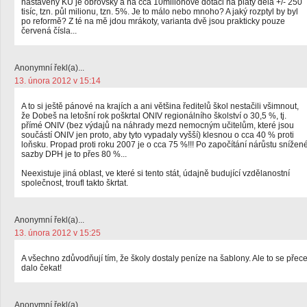
nastavený KÚ je obrovský a na cca 10milionové dotaci na platy dělá +/- 250
tisíc, tzn. půl milionu, tzn. 5%. Je to málo nebo mnoho? A jaký rozptyl by byl
po reformě? Z té na mě jdou mrákoty, varianta dvě jsou prakticky pouze
červená čísla...
Anonymní řekl(a)...
13. února 2012 v 15:14
A to si ještě pánové na krajích a ani většina ředitelů škol nestačili všimnout,
že Dobeš na letošní rok poškrtal ONIV regionálního školství o 30,5 %, tj.
přímé ONIV (bez výdajů na náhrady mezd nemocným učitelům, které jsou
součástí ONIV jen proto, aby tyto vypadaly vyšší) klesnou o cca 40 % proti
loňsku. Propad proti roku 2007 je o cca 75 %!!! Po započítání nárůstu snížen
sazby DPH je to přes 80 %...
Neexistuje jiná oblast, ve které si tento stát, údajně budující vzdělanostní
společnost, troufl takto škrtat.
Anonymní řekl(a)...
13. února 2012 v 15:25
A všechno zdůvodňují tím, že školy dostaly peníze na šablony. Ale to se přec
dalo čekat!
Anonymní řekl(a)...