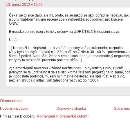
13. února 2012 v 16:06
Čekat se to sice dalo, ale mj. proto, že se nikdo ze škol pořádně neozval, jak
jsou ty "šablony" slušně řečeno zcela nekorektní zdůvodnění pro krácení
ONIV.
Evropské peníze jsou vždycky určeny na UDRŽITELNÉ zlepšení stavu.
U nás:
1) Neslouží ke zlepšení, ale k zalátání nesmyslně pokráceného rozpočtu.
(Aby bylo na zvýšení platů o 1-2 %, sníží se ONIV o 30 - 40 % - provedeno za
5 let už potřetí. A doufám, že se v této diskusi nenajde matematický negramot,
který by ta meziroční procenta poklesu sčítal...)
2) Samozřejmě nevedou k žádné udržitelnosti. To by totiž ty ONIV, z jichž
jediných se ta udržitelnost dá zajistit (kromě řetězení projektů na to samé, co
je v podstatě podvod), musely minimálně neklesat, ale spíš růst. A spíš víc,
než jen zhruba o inflaci, jak (alespoň) rostly až do r. 2007.
Okomentovat
Novější příspěvek
Domovská stránka
Starší pří
Přihlásit se k odběru:
Komentáře k příspěvku (Atom)