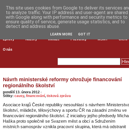
This site uses cookies from Google to deliver its services an
to analyze traffic. Your IP address and user-agent are shared
with Google along with performance and security metrics to
ensure quality of service, generate usage statistics, and to
detect and address abuse.
LEARN MORE
GOT IT
Zprávy
Názory
Inkluze
Pozvánky
MŠMT
Čtení
O nás
Návrh ministerské reformy ohrožuje financování
regionálního školství
pondělí 13. února 2012
·
Štítky:
causy
,
financování
,
tisková zpráva
Asociace krajů České republiky nesouhlasí s návrhem Ministerstv
školství, mládeže, tělovýchovy a sportu ČR na zásadní změnu ve
financování regionálního školství. Z iniciativy jejího předsedy Micha
Haška proto společně se Svazem měst a obcí a Sdružením
místních samospráv vznikla pracovní skupina, která má odstranit