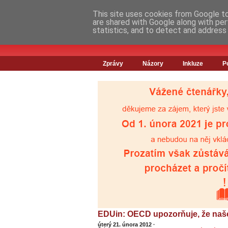
This site uses cookies from Google to 
are shared with Google along with per
statistics, and to detect and address
Zprávy
Názory
Inkluze
P
EDUin: OECD upozorňuje, že našem
úterý 21. února 2012
·