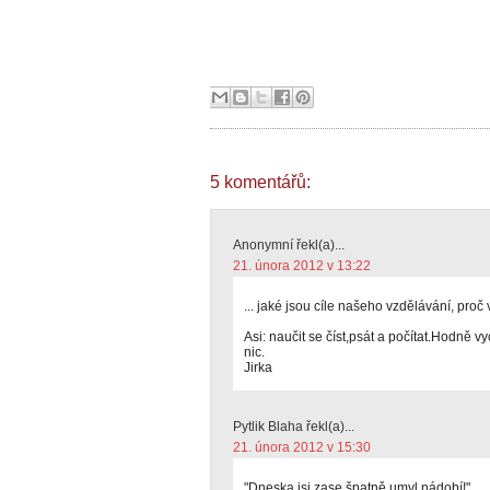
5 komentářů:
Anonymní řekl(a)...
21. února 2012 v 13:22
... jaké jsou cíle našeho vzdělávání, proč
Asi: naučit se číst,psát a počítat.Hodně 
nic.
Jirka
Pytlik Blaha řekl(a)...
21. února 2012 v 15:30
"Dneska jsi zase špatně umyl nádobí!"