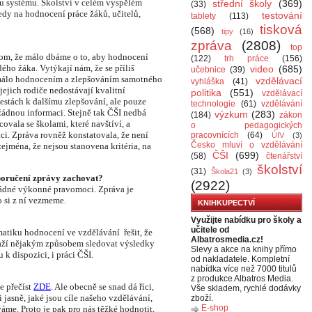
tu systému. Školství v celém vyspělém
střední školy
(369)
(33)
dy na hodnocení práce žáků, učitelů,
testování
tablety
(113)
tisková
(568)
tipy
(16)
zpráva
(2808)
top
 tom, že málo dbáme o to, aby hodnocení
(122)
trh práce
(156)
ého žáka. Vytýkají nám, že se příliš
video
(685)
učebnice
(39)
málo hodnocením a zlepšováním samotného
vzdělávací
vyhláška
(41)
jejich rodiče nedostávají kvalitní
politika
(551)
vzdělávací
estách k dalšímu zlepšování, ale pouze
technologie
(61)
vzdělávání
ádnou informaci. Stejně tak ČŠI nedbá
výzkum
(283)
(184)
zákon
covala se školami, které navštíví, a
o pedagogických
ci. Zpráva rovněž konstatovala, že není
pracovnících
(64)
ÚIV
(3)
Česko mluví o vzdělávání
ejména, že nejsou stanovena kritéria, na
ČŠI
(699)
(58)
čtenářství
školství
(31)
Škola21
(3)
poručení zprávy zachovat?
(2922)
ádné výkonné pravomoci. Zpráva je
o si z ní vezmeme.
KNIHKUPECTVÍ
Využijte nabídku pro školy a
učitele od
matiku hodnocení ve vzdělávání řešit, že
Albatrosmedia.cz!
snaží nějakým způsobem sledovat výsledky
Slevy a akce na knihy přímo
 k dispozici, i práci ČŠI.
od nakladatele. Kompletní
nabídka více než 7000 titulů
z produkce Albatros Media.
e přečíst
ZDE
. Ale obecně se snad dá říci,
Vše skladem, rychlé dodávky
i jasně, jaké jsou cíle našeho vzdělávání,
zboží.
E-shop
me. Proto je pak pro nás těžké hodnotit,