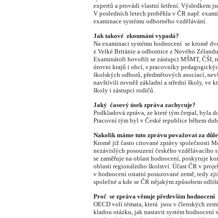
expertů a provádí vlastní šetření.
Výsledkem jso
V posledních letech proběhla v ČR např. exami
examinace systému odborného vzdělávání.
Jak takové zkoumání vypadá?
Na examinaci systému hodnocení se kromě dv
z Velké Británie a odbornice z Nového Zélandu
Examinátoři hovořili se zástupci MŠMT, ČŠI, re
úrovni krajů i obcí, s pracovníky pedagogických
školských odborů, předmětových asociací, nev
navštívili rovněž základní a střední školy, ve k
školy i zástupci rodičů.
Jaký časový úsek zpráva zachycuje?
Podkladová zpráva, ze které tým čerpal, byla 
Pracovní tým byl v České republice během du
Nakolik máme tuto zprávu považovat za důle
Kromě již často citované zprávy společnosti 
nezávislých posouzení českého vzdělávacího sy
se zaměřuje na oblast hodnocení, poskytuje ko
oblasti regionálního školství. Účast ČR v proj
v hodnocení ostatní posuzované země, tedy zjis
společné a kde se ČR nějakým způsobem odlišu
Proč se zpráva věnuje především hodnocení 
OECD volí témata, která jsou v členských zemí
kladou otázku, jak nastavit systém hodnocení 