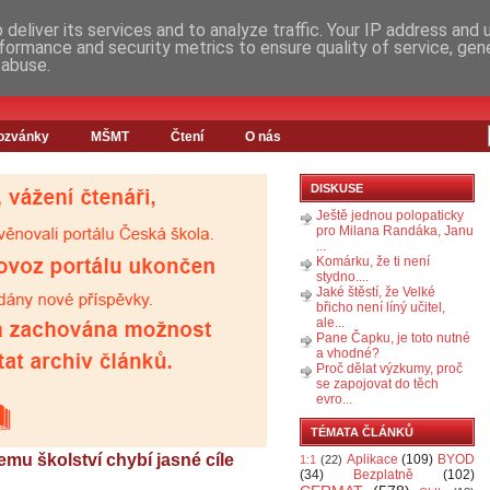
deliver its services and to analyze traffic. Your IP address and
formance and security metrics to ensure quality of service, ge
 abuse.
ozvánky
MŠMT
Čtení
O nás
DISKUSE
Ještě jednou polopaticky
pro Milana Randáka, Janu
...
Komárku, že ti není
stydno....
Jaké štěstí, že Velké
břicho není líný učitel,
ale...
Pane Čapku, je toto nutné
a vhodné?
Proč dělat výzkumy, proč
se zapojovat do těch
evro...
TÉMATA ČLÁNKŮ
u školství chybí jasné cíle
Aplikace
(109)
BYOD
1:1
(22)
(34)
Bezplatně
(102)