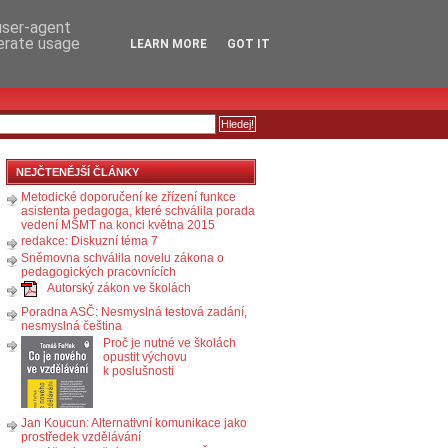
RSS
KOMENTÁŘE
 user-agent
nerate usage
LEARN MORE
GOT IT
NEJČTENĚJŠÍ ČLÁNKY
Metodické doporučení ke zřízení funkce
asistenta pedagoga, které schválila porada
vedení MŠMT na konci května 2015
redakce: Diskuzní téma 7
Sněmovna schválila novelu zákona o
pedagogických pracovnících
Autorský zákon ve školách
Poradna ASČ: Nesmyslná testová zadání,
nesmyslná čeština
Proč je nutné ve školách
opustit výchovu
k poslušnosti
Jan Koucun: Alternativní komunikace jako
prostředek vzdělávání