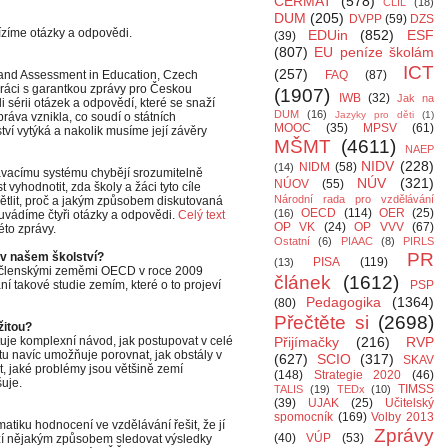
CERMAT
(578)
CLIL
(18)
DUM
(205)
DVPP
(59)
DZS
zíme otázky a odpovědi.
EDUin
(852)
ESF
(39)
(807)
EU peníze školám
ICT
(257)
and Assessment in Education, Czech
FAQ
(87)
práci s garantkou zprávy pro Českou
(1907)
IWB
(32)
Jak na
 sérii otázek a odpovědí, které se snaží
DUM
(16)
Jazyky pro děti
(1)
ráva vznikla, co soudí o státních
MOOC
(35)
MPSV
(61)
tví vytýká a nakolik musíme její závěry
MŠMT
(4611)
NAEP
NIDV
(228)
NIDM
(58)
(14)
vacímu systému chybějí srozumitelně
NÚV
(321)
NÚOV
(55)
 vyhodnotit, zda školy a žáci tyto cíle
Národní rada pro vzdělávání
větlit, proč a jakým způsobem diskutovaná
OECD
(114)
OER
(25)
(16)
, uvádíme čtyři otázky a odpovědi.
Celý text
OP VK
(24)
OP VVV
(67)
éto zprávy.
Ostatní
(6)
PIAAC
(8)
PIRLS
PR
v našem školství?
PISA
(119)
(13)
2 členskými zeměmi OECD v roce 2009
článek
(1612)
ní takové studie zemím, které o to projeví
PSP
Pedagogika
(1364)
(80)
Přečtěte si
(2698)
žitou?
uje komplexní návod, jak postupovat v celé
Přijímačky
(216)
RVP
ktu navíc umožňuje porovnat, jak obstály v
(627)
SCIO
(317)
SKAV
t, jaké problémy jsou většině zemí
(148)
Strategie 2020
(46)
uje.
TIMSS
TALIS
(19)
TEDx
(10)
(39)
UJAK
(25)
Učitelský
spomocník
(169)
Volby 2013
atiku hodnocení ve vzdělávání řešit, že jí
Zprávy
(40)
VÚP
(53)
aží nějakým způsobem sledovat výsledky