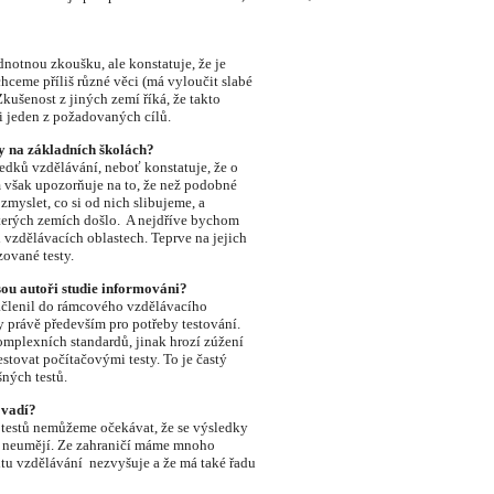
dnotnou zkoušku, ale konstatuje, že je
chceme příliš různé věci (má vyloučit slabé
kušenost z jiných zemí říká, že takto
 jeden z požadovaných cílů.
y na základních školách?
sledků
vzdělávání, neboť konstatuje, že o
však upozorňuje na to, že než podobné
myslet, co si od nich slibujeme, a
terých zemích došlo. A nejdříve bychom
 vzdělávacích oblastech. Teprve na jejich
zované testy.
ou autoři studie informováni?
začlenil do rámcového vzdělávacího
 právě především pro potřeby testování.
omplexních standardů, jinak hrozí zúžení
testovat počítačovými testy. To je častý
ných testů.
 vadí?
 testů nemůžeme očekávat, že se výsledky
dit neumějí. Ze zahraničí máme mnoho
itu vzdělávání nezvyšuje a že má také řadu