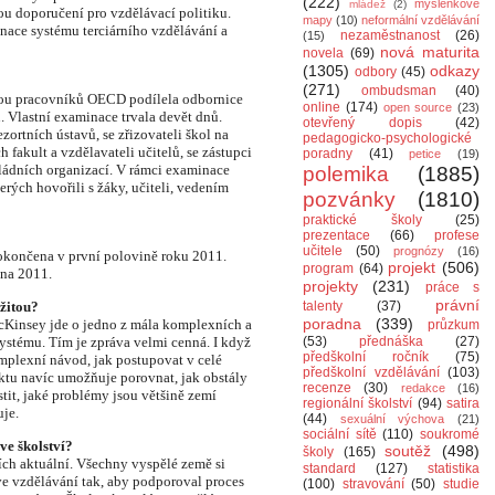
(222)
myšlenkové
mládež
(2)
u doporučení pro vzdělávací politiku.
mapy
(10)
neformální vzdělávání
nace systému terciárního vzdělávání a
nezaměstnanost
(26)
(15)
nová maturita
novela
(69)
(1305)
odkazy
odbory
(45)
(271)
ombudsman
(40)
ou pracovníků OECD podílela odbornice
online
(174)
open source
(23)
. Vlastní examinace trvala devět dnů.
otevřený dopis
(42)
zortních ústavů, se zřizovateli škol na
pedagogicko-psychologické
 fakult a vzdělavateli učitelů, se zástupci
poradny
(41)
petice
(19)
ládních organizací. V rámci examinace
polemika
(1885)
terých hovořili s žáky, učiteli, vedením
pozvánky
(1810)
praktické školy
(25)
prezentace
(66)
profese
učitele
(50)
prognózy
(16)
dokončena v první polovině roku 2011.
projekt
(506)
program
(64)
bna 2011.
projekty
(231)
práce s
právní
žitou?
talenty
(37)
poradna
(339)
McKinsey jde o jedno z mála komplexních a
průzkum
stému. Tím je zpráva velmi cenná. I když
(53)
přednáška
(27)
předškolní ročník
(75)
mplexní návod, jak postupovat v celé
předškolní vzdělávání
(103)
ektu navíc umožňuje porovnat, jak obstály
recenze
(30)
redakce
(16)
tit, jaké problémy jsou většině zemí
regionální školství
(94)
satira
je.
(44)
sexuální výchova
(21)
sociální sítě
(110)
soukromé
ve školství?
soutěž
(498)
školy
(165)
ch aktuální. Všechny vyspělé země si
standard
(127)
statistika
ve vzdělávání tak, aby podporoval proces
(100)
stravování
(50)
studie