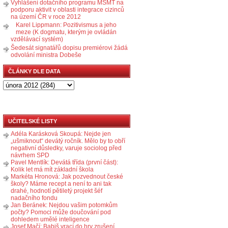
Vyhlášení dotačního programu MŠMT na
podporu aktivit v oblasti integrace cizinců
na území ČR v roce 2012
Karel Lippmann: Pozitivismus a jeho
meze (K dogmatu, kterým je ovládán
vzdělávací systém)
Šedesát signatářů dopisu premiérovi žádá
odvolání ministra Dobeše
ČLÁNKY DLE DATA
UČITELSKÉ LISTY
Adéla Karásková Skoupá: Nejde jen
„ušmiknout“ devátý ročník. Mělo by to obří
negativní důsledky, varuje sociolog před
návrhem SPD
Pavel Mentlík: Devátá třída (první část):
Kolik let má mít základní škola
Markéta Hronová: Jak pozvednout české
školy? Máme recept a není to ani tak
drahé, hodnotí pětiletý projekt šéf
nadačního fondu
Jan Beránek: Nejdou vašim potomkům
počty? Pomoci může doučování pod
dohledem umělé inteligence
Josef Mačí: Babiš vrací do hry zrušení