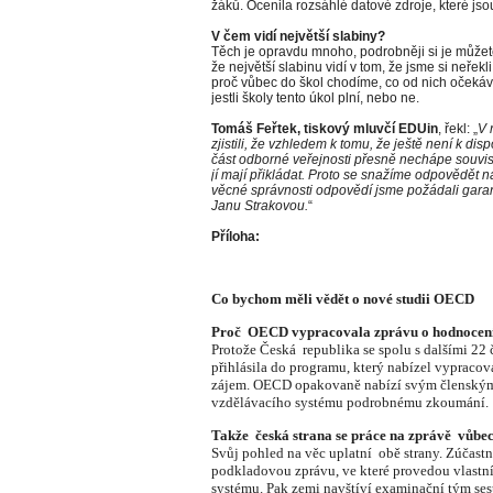
žáků. Ocenila rozsáhlé datové zdroje, které jsou 
V čem vidí největší slabiny?
Těch je opravdu mnoho, podrobněji si je můžet
že největší slabinu vidí v tom, že jsme si neřekl
proč vůbec do škol chodíme, co od nich očekává
jestli školy tento úkol plní, nebo ne.
Tomáš Feřtek, tiskový mluvčí EDUin
, řekl: „
V 
zjistili, že vzhledem k tomu, že ještě není k di
část odborné veřejnosti přesně nechápe souvisl
jí mají přikládat. Proto se snažíme odpovědět n
věcné správnosti odpovědí jsme požádali garan
Janu Strakovou.
“
Příloha:
Co bychom měli vědět o nové studii OECD
Proč OECD vypracovala zprávu o hodnocení
Protože Česká republika se spolu s dalšími 2
přihlásila do programu, který nabízel vypracov
zájem. OECD opakovaně nabízí svým členským
vzdělávacího systému podrobnému zkoumání.
Takže česká strana se práce na zprávě vůbec
Svůj pohled na věc uplatní obě strany. Zúčast
podkladovou zprávu, ve které provedou vlastn
systému. Pak zemi navštíví examinační tým se