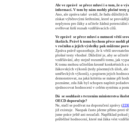
Ale ve zprávě se přece mluví i o tom, že o v
informací. V tom by nám mohly plošné testy 
Ano, ale zpráva také uvádí, že řadu důležitých
získat výběrovými šetřeními, které se prováděj
neplynou pro žáky a učitele žádná potenciální
ověřovat širší rozsah vzdělávacích cílů.
Ve zprávě se přece mluví o nutnosti větší sro
školách. Právě k tomu bychom přece mohli plo
v ročníku a jejich výsledky pak můžeme poro
Zpráva právě upozorňuje, že k větší srovnateln
plošné testy vhodné. Důležité je, aby se učite
vzdělávání, aby stejně rozuměli tomu, jak vypa
K tomu mohou učitelům kromě konkrétních a 
žákovských výkonů (tedy písemných úloh, ale t
uměleckých výkonů), s popisem jejich hodnoc
demonstrovat, na jaká kritéria se máme při hod
poznáme, zda žák byl schopen naplnit požado
sjednocovat hodnocení v celém systému a pomáh
Dá se souhlasit s tvrzením ministerstva školst
OECD doporučuje?
Ne, stačí se podívat na doporučení zprávy (
ZD
již existuje. Naopak často jdeme přímo proti 
jsme práce ještě ani nezačali. Například pokud 
průběžné hodnocení, které má žáka vést vzdělá