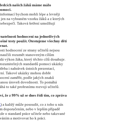
ýsledcích našich žáků máme málo
pomoci.
 informací bychom mohli lépe a levněji
í jen na vybraném vzorku žáků a z kterých
 nebezpečí. Taková šetření umožňují
vnatelnosti hodnocení na jednotlivých
šné testy použít. Otestujeme všechny děti
vnat.
osti hodnocení ze strany učitelů nejsou
lé naučili rozumět stanoveným cílům
dá výkon žáka, který těchto cílů dosahuje.
srozumitelných standardů pomoci ukázky
řeba i nahrávek ústních prezentací,
ení. Takové ukázky mohou dobře
nocení zaměřit, podle jakých znaků
vanou úroveň dovednosti. To pomáhá
á to také profesnímu rozvoji učitelů.
ví, že z 99% už se dnes řídí tím, co zpráva
E
) a každý může posoudit, co z toho u nás
těm doporučením, nebo v lepším případě
jde o standard práce učitele nebo takzvané
váním a motivovat ho k práci.