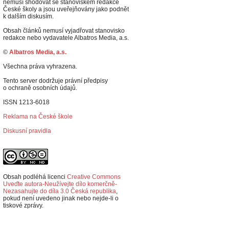
nemusí shodovat se stanoviskem redakce
České školy a jsou uveřejňovány jako podnět
k dalším diskusím.
Obsah článků nemusí vyjadřovat stanovisko
redakce nebo vydavatele Albatros Media, a.s.
©
Albatros Media, a.s.
Všechna práva vyhrazena.
Tento server dodržuje právní předpisy
o ochraně osobních údajů.
ISSN 1213-6018
Reklama na České škole
Diskusní pravidla
Obsah podléhá licenci
Creative Commons
Uveďte autora-Neužívejte dílo komerčně-
Nezasahujte do díla 3.0 Česká republika
,
p
okud není uvedeno jinak nebo nejde-li o
tiskové zprávy.