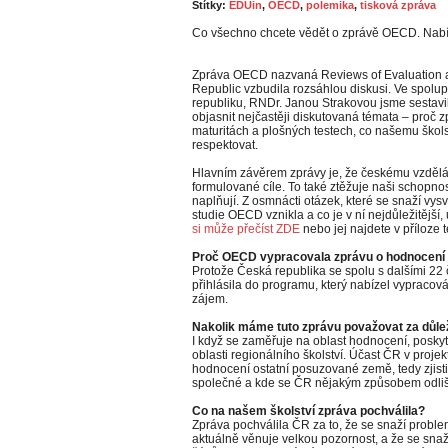
Štítky:
EDUin
,
OECD
,
polemika
,
tisková zpráva
Co všechno chcete vědět o zprávě OECD. Nabí
Zpráva OECD nazvaná Reviews of Evaluation 
Republic vzbudila rozsáhlou diskusi. Ve spolu
republiku, RNDr. Janou Strakovou jsme sestavili
objasnit nejčastěji diskutovaná témata – proč zp
maturitách a plošných testech, co našemu škols
respektovat.
Hlavním závěrem zprávy je, že českému vzdělá
formulované cíle. To také ztěžuje naši schopnost
naplňují. Z osmnácti otázek, které se snaží vys
studie OECD vznikla a co je v ní nejdůležitější
si může přečíst ZDE
nebo jej najdete v příloze t
Proč OECD vypracovala zprávu o hodnocení 
Protože Česká republika se spolu s dalšími 2
přihlásila do programu, který nabízel vypracová
zájem.
Nakolik máme tuto zprávu považovat za důle
I když se zaměřuje na oblast hodnocení, poskyt
oblasti regionálního školství. Účast ČR v proje
hodnocení ostatní posuzované země, tedy zjisti
společné a kde se ČR nějakým způsobem odliš
Co na našem školství zpráva pochválila?
Zpráva pochválila ČR za to, že se snaží problem
aktuálně věnuje velkou pozornost, a že se sn