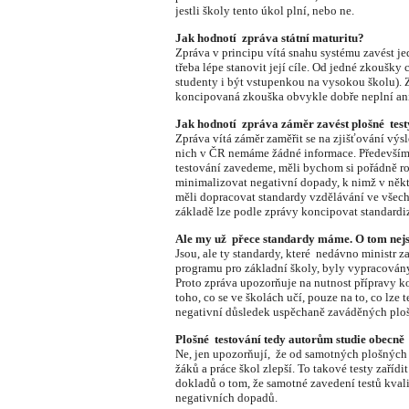
jestli školy tento úkol plní, nebo ne.
Jak hodnotí zpráva státní maturitu?
Zpráva v principu vítá snahu systému zavést je
třeba lépe stanovit její cíle. Od jedné zkoušky 
studenty i být vstupenkou na vysokou školu). Z
koncipovaná zkouška obvykle dobře neplní ani
Jak hodnotí zpráva záměr zavést plošné test
Zpráva vítá záměr zaměřit se na zjišťování vý
nich v ČR nemáme žádné informace. Především 
testování zavedeme, měli bychom si pořádně roz
minimalizovat negativní dopady, k nimž v něk
měli dopracovat standardy vzdělávání ve všech
základě lze podle zprávy koncipovat standardi
Ale my už přece standardy máme. O tom nejs
Jsou, ale ty standardy, které nedávno ministr 
programu pro základní školy, byly vypracovány
Proto zpráva upozorňuje na nutnost přípravy k
toho, co se ve školách učí, pouze na to, co lze 
negativní důsledek uspěchaně zaváděných ploš
Plošné testování tedy autorům studie obecně
Ne, jen upozorňují, že od samotných plošných
žáků a práce škol zlepší. To takové testy zaří
dokladů o tom, že samotné zavedení testů kval
negativních dopadů.