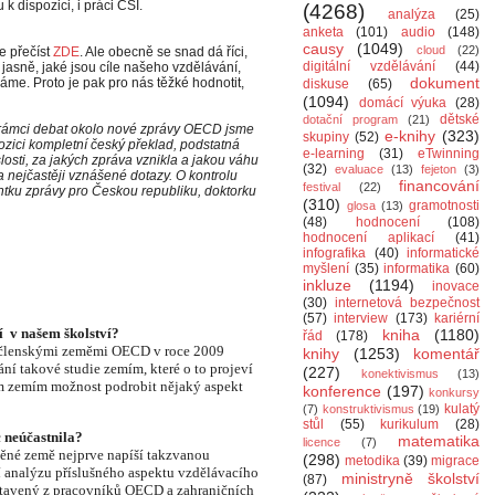
k dispozici, i práci ČŠI.
(4268)
analýza
(25)
anketa
(101)
audio
(148)
causy
(1049)
cloud
(22)
e přečíst
ZDE
. Ale obecně se snad dá říci,
digitální vzdělávání
(44)
i jasně, jaké jsou cíle našeho vzdělávání,
dokument
me. Proto je pak pro nás těžké hodnotit,
diskuse
(65)
(1094)
domácí výuka
(28)
dětské
dotační program
(21)
rámci debat okolo nové zprávy OECD jsme
e-knihy
(323)
skupiny
(52)
spozici kompletní český překlad, podstatná
e-learning
(31)
eTwinning
osti, za jakých zpráva vznikla a jakou váhu
(32)
evaluace
(13)
fejeton
(3)
a nejčastěji vznášené dotazy. O kontrolu
financování
festival
(22)
tku zprávy pro Českou republiku, doktorku
(310)
gramotnosti
glosa
(13)
(48)
hodnocení
(108)
hodnocení aplikací
(41)
infografika
(40)
informatické
myšlení
(35)
informatika
(60)
inkluze
(1194)
inovace
(30)
internetová bezpečnost
(57)
interview
(173)
kariérní
 v našem školství?
kniha
(1180)
řád
(178)
2 členskými zeměmi OECD v roce 2009
knihy
(1253)
komentář
ání takové studie zemím, které o to projeví
(227)
konektivismus
(13)
 zemím možnost podrobit nějaký aspekt
konference
(197)
konkursy
kulatý
(7)
konstruktivismus
(19)
stůl
(55)
kurikulum
(28)
 neúčastnila?
matematika
licence
(7)
něné země nejprve napíší takzvanou
(298)
metodika
(39)
migrace
í analýzu příslušného aspektu vzdělávacího
ministryně školství
(87)
stavený z pracovníků OECD a zahraničních