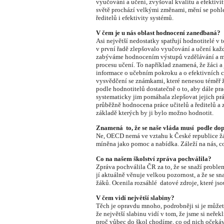
vyučování a učení, zvyšoval kvalitu a efektivi
světě prochází velkými změnami, mění se pohle
ředitelů i efektivity systémů.
V čem je u nás oblast hodnocení zanedbaná?
Asi největší nedostatky spatřují hodnotitelé v
v první řadě zlepšovalo vyučování a učení každ
zabýváme hodnocením výstupů vzdělávání a 
procesu učení. To například znamená, že žáci a 
informace o učebním pokroku a o efektivních c
vysvědčení se známkami, které nenesou téměř ž
podle hodnotitelů dostatečně o to, aby dále pra
systematicky jim pomáhala zlepšovat jejich prá
průběžně hodnocena práce učitelů a ředitelů a z
základě kterých by ji bylo možno hodnotit.
Znamená to, že se naše vláda musí podle do
Ne, OECD nemá ve vztahu k České republice ž
míněna jako pomoc a nabídka. Záleží na nás, c
Co na našem školství zpráva pochválila?
Zpráva pochválila ČR za to, že se snaží proble
jí aktuálně věnuje velkou pozornost, a že se 
žáků. Ocenila rozsáhlé datové zdroje, které jsou
V čem vidí největší slabiny?
Těch je opravdu mnoho, podrobněji si je můžet
že největší slabinu vidí v tom, že jsme si neřekl
proč vůbec do škol chodíme, co od nich očekává