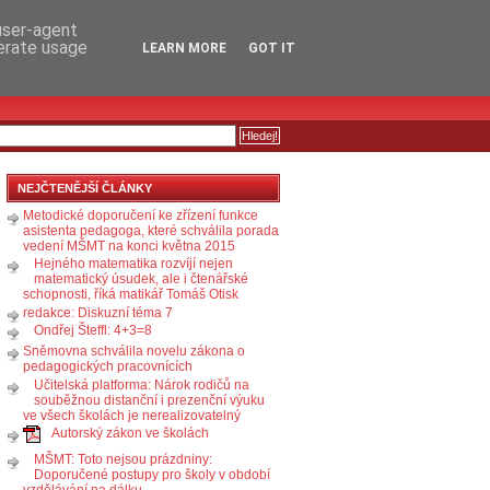
RSS
KOMENTÁŘE
 user-agent
nerate usage
LEARN MORE
GOT IT
NEJČTENĚJŠÍ ČLÁNKY
Metodické doporučení ke zřízení funkce
asistenta pedagoga, které schválila porada
vedení MŠMT na konci května 2015
Hejného matematika rozvíjí nejen
matematický úsudek, ale i čtenářské
schopnosti, říká matikář Tomáš Otisk
redakce: Diskuzní téma 7
Ondřej Šteffl: 4+3=8
Sněmovna schválila novelu zákona o
pedagogických pracovnících
Učitelská platforma: Nárok rodičů na
souběžnou distanční i prezenční výuku
ve všech školách je nerealizovatelný
Autorský zákon ve školách
MŠMT: Toto nejsou prázdniny:
Doporučené postupy pro školy v období
vzdělávání na dálku