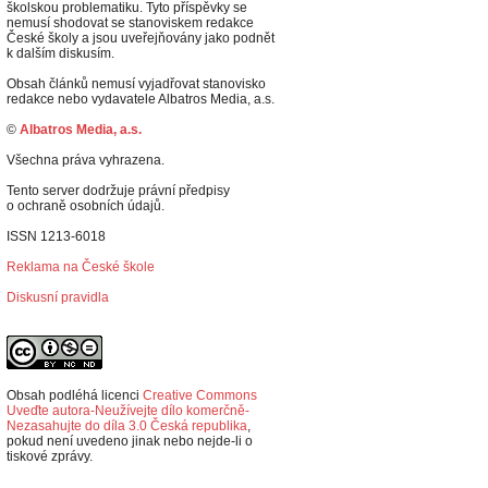
školskou problematiku. Tyto příspěvky se
nemusí shodovat se stanoviskem redakce
České školy a jsou uveřejňovány jako podnět
k dalším diskusím.
Obsah článků nemusí vyjadřovat stanovisko
redakce nebo vydavatele Albatros Media, a.s.
©
Albatros Media, a.s.
Všechna práva vyhrazena.
Tento server dodržuje právní předpisy
o ochraně osobních údajů.
ISSN 1213-6018
Reklama na České škole
Diskusní pravidla
Obsah podléhá licenci
Creative Commons
Uveďte autora-Neužívejte dílo komerčně-
Nezasahujte do díla 3.0 Česká republika
,
p
okud není uvedeno jinak nebo nejde-li o
tiskové zprávy.