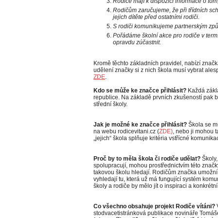
Rodiče mají k dispozici informace o tom,
Rodičům zaručujeme, že při třídních s
jejich dítěte před ostatními rodiči.
S rodiči komunikujeme partnerským zp
Pořádáme školní akce pro rodiče v termí
opravdu zúčastnit.
Kromě těchto základních pravidel, nabízí značka
udělení značky si z nich škola musí vybrat ale
ZDE
.
Kdo se může ke značce přihlásit?
Každá zákla
republice. Na základě prvních zkušeností pak b
střední školy.
Jak je možné ke značce přihlásit?
Škola se mů
na webu rodicevitani.cz (
ZDE)
, nebo ji mohou ta
„jejich“ škola splňuje kritéria vstřícné komunika
Proč by to měla škola či rodiče udělat?
Školy,
spolupracují, mohou prostřednictvím této značky
takovou školu hledají. Rodičům značka umožní s
vyhledají tu, která už má fungující systém komu
školy a rodiče by mělo jít o inspiraci a konkrét
Co všechno obsahuje projekt Rodiče vítáni?
stodvacetistránková publikace novináře Tomáš