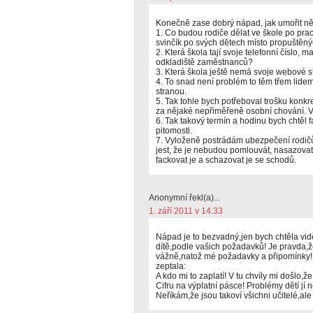
Konečně zase dobrý nápad, jak umořit n
1. Co budou rodiče dělat ve škole po pra
svinčík po svých dětech místo propuštěný
2. Která škola tají svoje telefonní číslo, 
odkladiště zaměstnanců?
3. Která škola ještě nemá svoje webové s
4. To snad není problém to těm třem lidem,
stranou.
5. Tak tohle bych potřeboval trošku konk
za nějaké nepřiměřeně osobní chování. Vš
6. Tak takový termín a hodinu bych chtěl f
pitomosti.
7. Vyloženě postrádám ubezpečení rodičů,
jest, že je nebudou pomlouvát, nasazovat
fackovat je a schazovat je se schodů.
Anonymní řekl(a)...
1. září 2011 v 14:33
Nápad je to bezvadný,jen bych chtěla vid
dítě,podle vašich požadavků! Je pravda,
vážně,natož mé požadavky a připomínky! 
zeptala:
A kdo mi to zaplatí! V tu chvíly mi došlo,ž
Cifru na výplatní pásce! Problémy dětí jí
Neříkám,že jsou takoví všichni učitelé,al