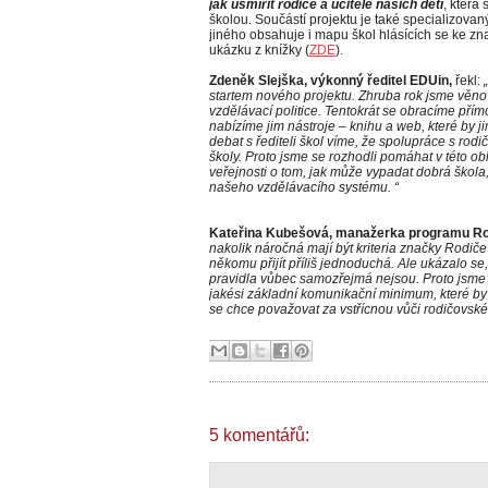
jak usmířit rodiče a učitele našich dětí
, která
školou. Součástí projektu je také specializova
jiného obsahuje i mapu škol hlásících se ke zn
ukázku z knížky (
ZDE
).
Zdeněk Slejška, výkonný ředitel EDUin,
řekl:
startem nového projektu. Zhruba rok jsme věnov
vzdělávací politice. Tentokrát se obracíme přím
nabízíme jim nástroje – knihu a web, které by ji
debat s řediteli škol víme, že spolupráce s rodiči
školy. Proto jsme se rozhodli pomáhat v této ob
veřejnosti o tom, jak může vypadat dobrá škola
našeho vzdělávacího systému. “
Kateřina Kubešová, manažerka programu Rod
nakolik náročná mají být kriteria značky Rodiče 
někomu přijít příliš jednoduchá. Ale ukázalo se
pravidla vůbec samozřejmá nejsou. Proto jsme m
jakési základní komunikační minimum, které by 
se chce považovat za vstřícnou vůči rodičovské
5 komentářů: