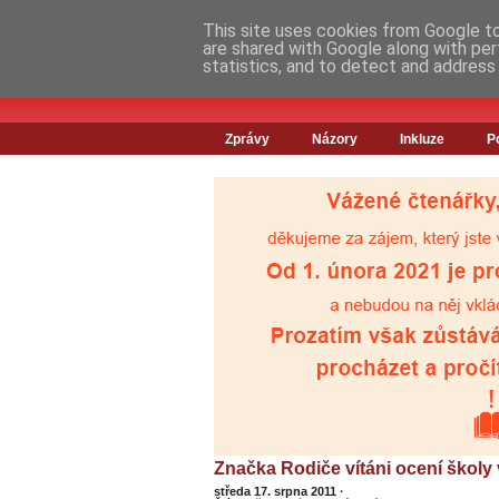
This site uses cookies from Google to 
are shared with Google along with per
statistics, and to detect and address
Zprávy
Názory
Inkluze
P
Značka Rodiče vítáni ocení školy 
středa 17. srpna 2011
·