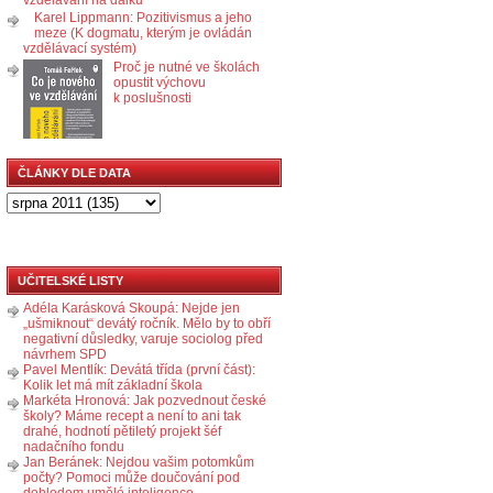
Karel Lippmann: Pozitivismus a jeho
meze (K dogmatu, kterým je ovládán
vzdělávací systém)
Proč je nutné ve školách
opustit výchovu
k poslušnosti
ČLÁNKY DLE DATA
UČITELSKÉ LISTY
Adéla Karásková Skoupá: Nejde jen
„ušmiknout“ devátý ročník. Mělo by to obří
negativní důsledky, varuje sociolog před
návrhem SPD
Pavel Mentlík: Devátá třída (první část):
Kolik let má mít základní škola
Markéta Hronová: Jak pozvednout české
školy? Máme recept a není to ani tak
drahé, hodnotí pětiletý projekt šéf
nadačního fondu
Jan Beránek: Nejdou vašim potomkům
počty? Pomoci může doučování pod
dohledem umělé inteligence