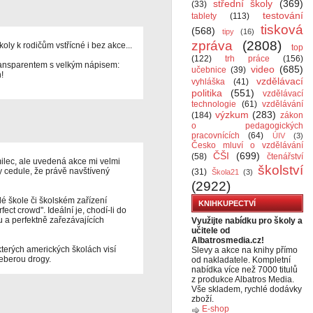
střední školy
(369)
(33)
testování
tablety
(113)
tisková
(568)
tipy
(16)
zpráva
(2808)
koly k rodičům vstřícné i bez akce...
top
(122)
trh práce
(156)
 transparentem s velkým nápisem:
video
(685)
učebnice
(39)
!
vzdělávací
vyhláška
(41)
politika
(551)
vzdělávací
technologie
(61)
vzdělávání
výzkum
(283)
(184)
zákon
o pedagogických
pracovnících
(64)
ÚIV
(3)
Česko mluví o vzdělávání
ČŠI
(699)
(58)
čtenářství
ilec, ale uvedená akce mi velmi
školství
y cedule, že právě navštívený
(31)
Škola21
(3)
(2922)
é škole či školském zařízení
KNIHKUPECTVÍ
fect crowd". Ideální je, chodí-li do
u a perfektně zařezávajících
Využijte nabídku pro školy a
učitele od
Albatrosmedia.cz!
kterých amerických školách visí
Slevy a akce na knihy přímo
neberou drogy.
od nakladatele. Kompletní
nabídka více než 7000 titulů
z produkce Albatros Media.
Vše skladem, rychlé dodávky
zboží.
E-shop