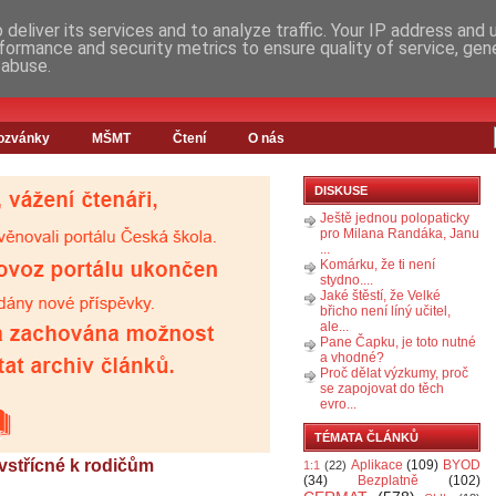
deliver its services and to analyze traffic. Your IP address and
formance and security metrics to ensure quality of service, ge
 abuse.
ozvánky
MŠMT
Čtení
O nás
DISKUSE
Ještě jednou polopaticky
pro Milana Randáka, Janu
...
Komárku, že ti není
stydno....
Jaké štěstí, že Velké
břicho není líný učitel,
ale...
Pane Čapku, je toto nutné
a vhodné?
Proč dělat výzkumy, proč
se zapojovat do těch
evro...
TÉMATA ČLÁNKŮ
vstřícné k rodičům
Aplikace
(109)
BYOD
1:1
(22)
(34)
Bezplatně
(102)