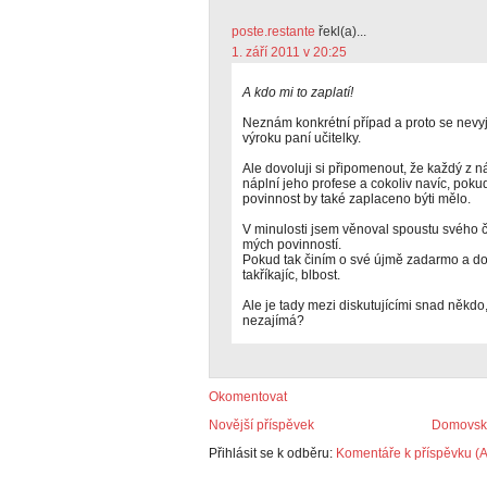
poste.restante
řekl(a)...
1. září 2011 v 20:25
A kdo mi to zaplatí!
Neznám konkrétní případ a proto se nevy
výroku paní učitelky.
Ale dovoluji si připomenout, že každý z n
náplní jeho profese a cokoliv navíc, poku
povinnost by také zaplaceno býti mělo.
V minulosti jsem věnoval spoustu svého
mých povinností.
Pokud tak činím o své újmě zadarmo a dob
takříkajíc, blbost.
Ale je tady mezi diskutujícími snad někdo,
nezajímá?
Okomentovat
Novější příspěvek
Domovská
Přihlásit se k odběru:
Komentáře k příspěvku (