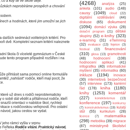
 co a kdy se ve škole děje.
(4268)
analýza
(25)
chůzkách neprobíráme prospěch a chování
anketa
(101)
audio
(148)
causy
(1049)
cloud
(22)
ůsobem.
digitální vzdělávání
(44)
nech a hodinách, které jim umožní se jich
dokument
diskuse
(65)
(1094)
domácí výuka
(28)
dětské
dotační program
(21)
e-knihy
(323)
skupiny
(52)
 dalších sedmnáct volitelných kritérií. Pro
e-learning
(31)
eTwinning
spoň dvě. Kompletní seznam kritérií naleznete
(32)
evaluace
(13)
fejeton
(3)
financování
festival
(22)
(310)
dní škola či víceleté gymnázium v České
gramotnosti
glosa
(13)
ude tento program případně rozšířen i na
(48)
hodnocení
(108)
hodnocení aplikací
(41)
infografika
(40)
informatické
myšlení
(35)
informatika
(60)
že přihlásit sama pomocí online formuláře
inkluze
(1194)
inovace
mtéž „nahlásit“ rodiče, kteří mají pocit, že
(30)
internetová bezpečnost
ce.
(57)
interview
(173)
kariérní
kniha
(1180)
řád
(178)
knihy
(1253)
komentář
 které už dnes s rodiči neproblematicky
(227)
konektivismus
(13)
 o sobě dát vědět a přitáhnout rodiče, kteří
konference
(197)
nazší orientaci v nabídce škol, rychleji
konkursy
nikace s rodičovskou veřejností. Pro ostatní
kulatý
(7)
konstruktivismus
(19)
ní návod, jakou cestou se vydat.
stůl
(55)
kurikulum
(28)
matematika
licence
(7)
(298)
metodika
(39)
migrace
V jeho rámci vyšla v srpnu
ministryně školství
(87)
e Feřteka
Rodiče vítáni. Praktický návod,