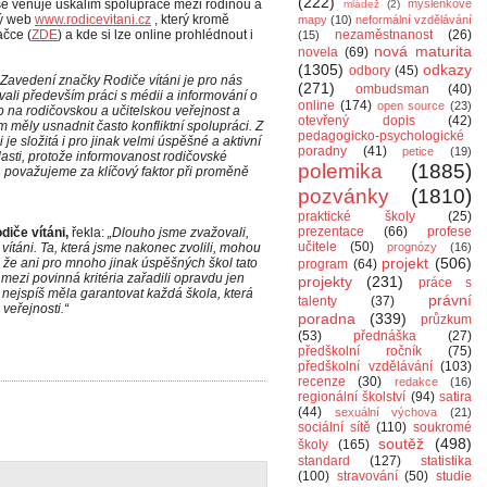
(222)
 se věnuje úskalím spolupráce mezi rodinou a
myšlenkové
mládež
(2)
ný web
www.rodicevitani.cz
, který kromě
mapy
(10)
neformální vzdělávání
ačce (
ZDE
) a kde si lze online prohlédnout i
nezaměstnanost
(26)
(15)
nová maturita
novela
(69)
(1305)
odkazy
odbory
(45)
„Zavedení značky Rodiče vítáni je pro nás
(271)
ombudsman
(40)
ali především práci s médii a informování o
online
(174)
open source
(23)
o na rodičovskou a učitelskou veřejnost a
otevřený dopis
(42)
m měly usnadnit často konfliktní spolupráci. Z
pedagogicko-psychologické
 je složitá i pro jinak velmi úspěšné a aktivní
poradny
(41)
petice
(19)
lasti, protože informovanost rodičovské
polemika
(1885)
, považujeme za klíčový faktor při proměně
pozvánky
(1810)
praktické školy
(25)
prezentace
(66)
profese
iče vítáni,
řekla:
„Dlouho jsme zvažovali,
učitele
(50)
vítáni. Ta, která jsme nakonec zvolili, mohou
prognózy
(16)
projekt
(506)
, že ani pro mnoho jinak úspěšných škol tato
program
(64)
ezi povinná kritéria zařadili opravdu jen
projekty
(231)
práce s
nejspíš měla garantovat každá škola, která
právní
talenty
(37)
 veřejnosti.“
poradna
(339)
průzkum
(53)
přednáška
(27)
předškolní ročník
(75)
předškolní vzdělávání
(103)
recenze
(30)
redakce
(16)
regionální školství
(94)
satira
(44)
sexuální výchova
(21)
sociální sítě
(110)
soukromé
soutěž
(498)
školy
(165)
standard
(127)
statistika
(100)
stravování
(50)
studie