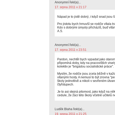
Anonymní řekl(a)...
17. srpna 2011 v 21:17
Nápad je to jistě dobrý, i když snad jsou š
Pro jistotu bych hrnuvší se rodiče vítala
Kdo s dobrými úmysly přicházíš, buď vítán
A.S.
Anonymní řekl(a)...
17. srpna 2011 v 23:51
Pardon, nechtěl bych vypadat jako starom
připomíná doby, kdy na pracovištích visel
kolektiv je "brigádou socialistické práce".
Myslím, že rodiče jsou zcela běžně v každ
vítanými hosty. A nemusí to být zrovna "per
školy jednotlivě a nikoli v sevřeném útvar
čtyřstupech.
Je to asi stejná pitomost, jako když na ně
cedule, že žáci této školy včetně učitelů 
Luděk Blaha řekl(a)...
19. srpna 2011 v 21:25