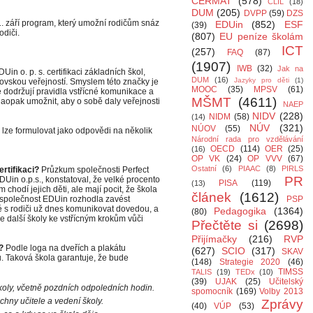
CERMAT
(578)
CLIL
(18)
DUM
(205)
DVPP
(59)
DZS
. září program, který umožní rodičům snáz
EDUin
(852)
ESF
(39)
odiči.
(807)
EU peníze školám
ICT
(257)
FAQ
(87)
(1907)
IWB
(32)
Jak na
n o. p. s. certifikaci základních škol,
DUM
(16)
Jazyky pro děti
(1)
čovskou veřejností. Smyslem této značky je
MOOC
(35)
MPSV
(61)
é dodržují pravidla vstřícné komunikace a
MŠMT
(4611)
 naopak umožnit, aby o sobě daly veřejnosti
NAEP
NIDV
(228)
NIDM
(58)
(14)
NÚV
(321)
NÚOV
(55)
 lze formulovat jako odpovědi na několik
Národní rada pro vzdělávání
OECD
(114)
OER
(25)
(16)
OP VK
(24)
OP VVV
(67)
Ostatní
(6)
PIAAC
(8)
PIRLS
rtifikaci?
Průzkum společnosti Perfect
PR
DUin o.p.s., konstatoval, že velké procento
PISA
(119)
(13)
 chodí jejich děti, ale mají pocit, že škola
článek
(1612)
e společnost EDUin rozhodla zavést
PSP
ré s rodiči už dnes komunikovat dovedou, a
Pedagogika
(1364)
(80)
 další školy ke vstřícným krokům vůči
Přečtěte si
(2698)
Přijímačky
(216)
RVP
?
Podle loga na dveřích a plakátu
(627)
SCIO
(317)
SKAV
u. Taková škola garantuje, že bude
(148)
Strategie 2020
(46)
TIMSS
TALIS
(19)
TEDx
(10)
(39)
UJAK
(25)
Učitelský
oly, včetně pozdních odpoledních hodin.
spomocník
(169)
Volby 2013
hny učitele a vedení školy.
Zprávy
(40)
VÚP
(53)