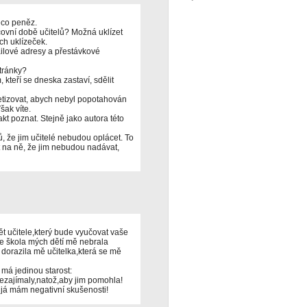
ěco peněz.
covní době učitelů? Možná uklízet
ch uklízeček.
mailové adresy a přestávkové
tránky?
 kteří se dneska zastaví, sdělit
retizovat, abych nebyl popotahován
ak víte.
akt poznat. Stejně jako autora této
 že jim učitelé nebudou oplácet. To
 na ně, že jim nebudou nadávat,
ět učitele,který bude vyučovat vaše
že škola mých dětí mě nebrala
dorazila mě učitelka,která se mě
e má jedinou starost:
 nezajímaly,natož,aby jim pomohla!
e já mám negativní skušenosti!