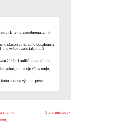
jadřuji k němu samotnému, ani k
ás je placen za to, co je obsahem a
d je to vyžadováno jako další
 času žákům i rodičům nad rámec
rovolně, je to moje věc a moje,
 koho cifra na výplatní pásce
 stránka
Starší příspěvek
Atom)