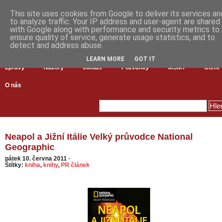
This site uses cookies from Google to deliver its services an
to analyze traffic. Your IP address and user-agent are shared
with Google along with performance and security metrics to
ensure quality of service, generate usage statistics, and to
detect and address abuse.
LEARN MORE
GOT IT
Zprávy
Názory
Inkluze
Pozvánky
MŠMT
Čtení
O nás
Neapol a Jižní Itálie Velký průvodce National
Geographic
pátek 10. června 2011
·
Štítky:
kniha
,
knihy
,
PR článek