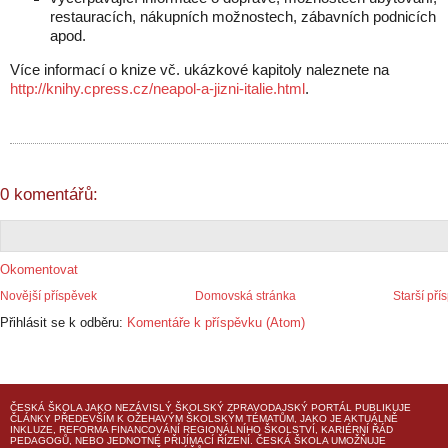
restauracích, nákupních možnostech, zábavních podnicích
apod.
Více informací o knize vč. ukázkové kapitoly naleznete na
http://knihy.cpress.cz/neapol-a-jizni-italie.html
.
0 komentářů:
Okomentovat
Novější příspěvek
Domovská stránka
Starší pří
Přihlásit se k odběru:
Komentáře k příspěvku (Atom)
ČESKÁ ŠKOLA
JAKO NEZÁVISLÝ ŠKOLSKÝ ZPRAVODAJSKÝ PORTÁL PUBLIKUJE
ČLÁNKY PŘEDEVŠÍM K OŽEHAVÝM ŠKOLSKÝM TÉMATŮM, JAKO JE AKTUÁLNĚ
INKLUZE, REFORMA FINANCOVÁNÍ REGIONÁLNÍHO ŠKOLSTVÍ, KARIÉRNÍ ŘÁD
PEDAGOGŮ, NEBO JEDNOTNÉ PŘIJÍMACÍ ŘÍZENÍ.
ČESKÁ ŠKOLA
UMOŽŇUJE