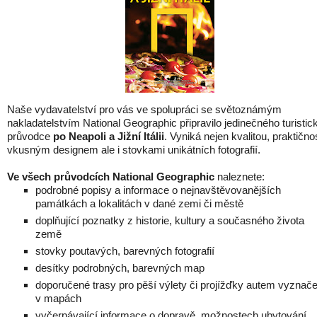
Naše vydavatelství pro vás ve spolupráci se světoznámým
nakladatelstvím National Geographic připravilo jedinečného turistic
průvodce
po Neapoli a Jižní Itálii
. Vyniká nejen kvalitou, praktičnos
vkusným designem ale i stovkami unikátních fotografií.
Ve všech průvodcích National Geographic
naleznete:
podrobné popisy a informace o nejnavštěvovanějších
památkách a lokalitách v dané zemi či městě
doplňující poznatky z historie, kultury a současného života
země
stovky poutavých, barevných fotografií
desítky podrobných, barevných map
doporučené trasy pro pěší výlety či projížďky autem vyznač
v mapách
vyčerpávající informace o dopravě, možnostech ubytování,