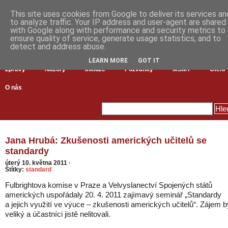
This site uses cookies from Google to deliver its services an
to analyze traffic. Your IP address and user-agent are shared
with Google along with performance and security metrics to
ensure quality of service, generate usage statistics, and to
detect and address abuse.
LEARN MORE
GOT IT
Zprávy
Názory
Inkluze
Pozvánky
MŠMT
Čtení
O nás
Jana Hrubá: Zkušenosti amerických učitelů se
standardy
úterý 10. května 2011
·
Štítky:
standard
Fulbrightova komise v Praze a Velvyslanectví Spojených států
amerických uspořádaly 20. 4. 2011 zajímavý seminář „Standardy
a jejich využití ve výuce – zkušenosti amerických učitelů“. Zájem b
veliký a účastníci jistě nelitovali.