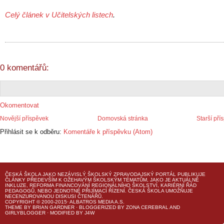
Celý článek v Učitelských listech
.
0 komentářů:
Okomentovat
Novější příspěvek
Domovská stránka
Starší pří
Přihlásit se k odběru:
Komentáře k příspěvku (Atom)
ČESKÁ ŠKOLA
JAKO NEZÁVISLÝ ŠKOLSKÝ ZPRAVODAJSKÝ PORTÁL PUBLIKUJE
ČLÁNKY PŘEDEVŠÍM K OŽEHAVÝM ŠKOLSKÝM TÉMATŮM, JAKO JE AKTUÁLNĚ
INKLUZE, REFORMA FINANCOVÁNÍ REGIONÁLNÍHO ŠKOLSTVÍ, KARIÉRNÍ ŘÁD
PEDAGOGŮ, NEBO JEDNOTNÉ PŘIJÍMACÍ ŘÍZENÍ.
ČESKÁ ŠKOLA
UMOŽŇUJE
NECENZUROVANOU DISKUSI ČTENÁŘŮ.
COPYRIGHT © 2000-2015· ALBATROS MEDIA A.S.
THEME
BY
BRIAN GARDNER
· BLOGGERIZED BY
ZONA CEREBRAL
AND
GIRLYBLOGGER
· MODIFIED BY
J4W