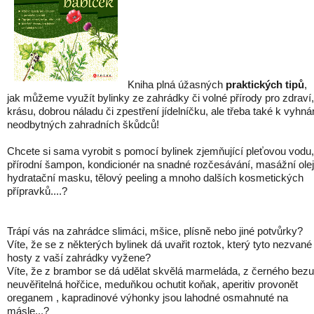
Kniha plná úžasných
praktických tipů
,
jak můžeme využít bylinky ze zahrádky či volné přírody pro zdraví,
krásu, dobrou náladu či zpestření jídelníčku, ale třeba také k vyhná
neodbytných zahradních škůdců!
Chcete si sama vyrobit s pomocí bylinek zjemňující pleťovou vodu,
přírodní šampon, kondicionér na snadné rozčesávání, masážní olej
hydratační masku, tělový peeling a mnoho dalších kosmetických
přípravků....?
Trápí vás na zahrádce slimáci, mšice, plísně nebo jiné potvůrky?
Víte, že se z některých bylinek dá uvařit roztok, který tyto nezvané
hosty z vaší zahrádky vyžene?
Víte, že z brambor se dá udělat skvělá marmeláda, z černého bezu
neuvěřitelná hořčice, meduňkou ochutit koňak, aperitiv provonět
oreganem , kapradinové výhonky jsou lahodné osmahnuté na
másle...?