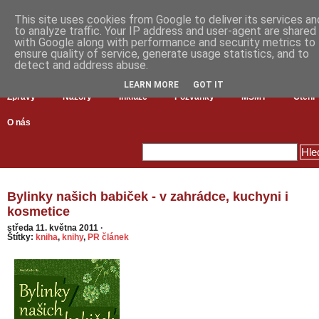
This site uses cookies from Google to deliver its services an
to analyze traffic. Your IP address and user-agent are shared
with Google along with performance and security metrics to
ensure quality of service, generate usage statistics, and to
detect and address abuse.
LEARN MORE
GOT IT
Zprávy
Názory
Inkluze
Pozvánky
MŠMT
Čtení
O nás
Bylinky našich babiček - v zahrádce, kuchyni i
kosmetice
středa 11. května 2011
·
Štítky:
kniha
,
knihy
,
PR článek