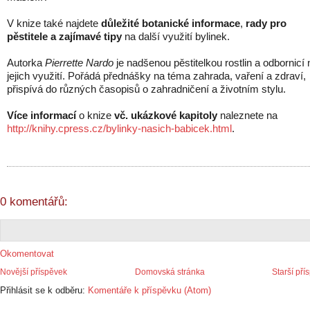
V knize také najdete
důležité botanické informace
,
rady pro
pěstitele a zajímavé tipy
na další využití bylinek.
Autorka
Pierrette Nardo
je nadšenou pěstitelkou rostlin a odbornicí 
jejich využití. Pořádá přednášky na téma zahrada, vaření a zdraví,
přispívá do různých časopisů o zahradničení a životním stylu.
Více informací
o knize
vč. ukázkové kapitoly
naleznete na
http://knihy.cpress.cz/bylinky-nasich-babicek.html
.
0 komentářů:
Okomentovat
Novější příspěvek
Domovská stránka
Starší pří
Přihlásit se k odběru:
Komentáře k příspěvku (Atom)