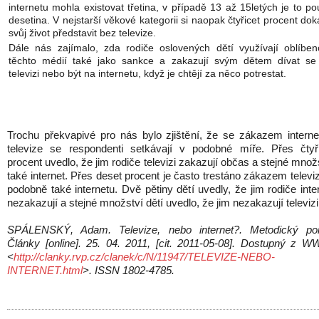
internetu mohla existovat třetina, v případě 13 až 15letých je to p
desetina. V nejstarší věkové kategorii si naopak čtyřicet procent do
svůj život představit bez televize.
Dále nás zajímalo, zda rodiče oslovených dětí využívají oblíbeno
těchto médií také jako sankce a zakazují svým dětem dívat se
televizi nebo být na internetu, když je chtějí za něco potrestat.
Trochu překvapivé pro nás bylo zjištění, že se zákazem interne
televize se respondenti setkávají v podobné míře. Přes čtyř
procent uvedlo, že jim rodiče televizi zakazují občas a stejné množ
také internet. Přes deset procent je často trestáno zákazem televi
podobně také internetu. Dvě pětiny dětí uvedly, že jim rodiče inte
nezakazují a stejné množství dětí uvedlo, že jim nezakazují televizi
SPÁLENSKÝ, Adam. Televize, nebo internet?. Metodický port
Články [online]. 25. 04. 2011, [cit. 2011-05-08]. Dostupný z 
<
http://clanky.rvp.cz/clanek/c/N/11947/TELEVIZE-NEBO-
INTERNET.html
>. ISSN 1802-4785.