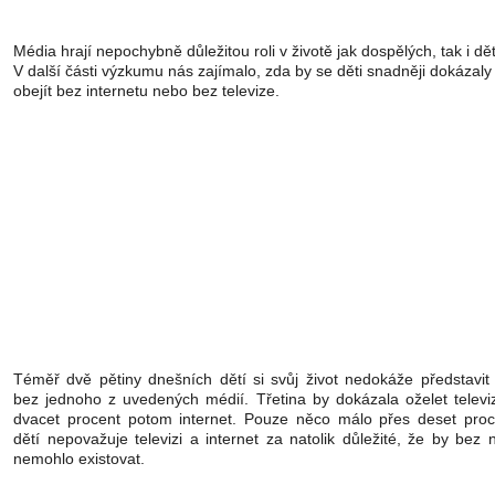
Média hrají nepochybně důležitou roli v životě jak dospělých, tak i dět
V další části výzkumu nás zajímalo, zda by se děti snadněji dokázaly
obejít bez internetu nebo bez televize.
Téměř dvě pětiny dnešních dětí si svůj život nedokáže představit 
bez jednoho z uvedených médií. Třetina by dokázala oželet televiz
dvacet procent potom internet. Pouze něco málo přes deset proc
dětí nepovažuje televizi a internet za natolik důležité, že by bez 
nemohlo existovat.