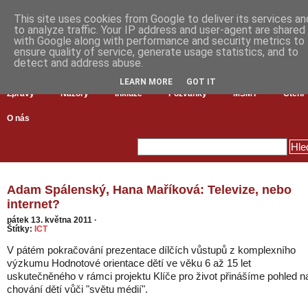
This site uses cookies from Google to deliver its services an
to analyze traffic. Your IP address and user-agent are shared
with Google along with performance and security metrics to
ensure quality of service, generate usage statistics, and to
detect and address abuse.
LEARN MORE
GOT IT
Zprávy
Názory
Inkluze
Pozvánky
MŠMT
Čtení
O nás
Adam Spálenský, Hana Maříková: Televize, nebo
internet?
pátek 13. května 2011
·
Štítky:
ICT
V pátém pokračování prezentace dílčích vůstupů z komplexního
výzkumu Hodnotové orientace dětí ve věku 6 až 15 let
uskutečněného v rámci projektu Klíče pro život přinášíme pohled n
chování dětí vůči "světu médií".