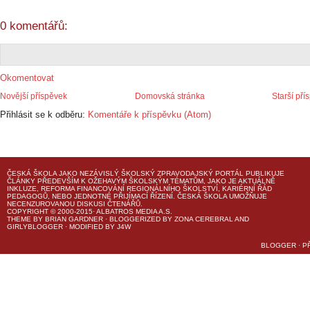
0 komentářů:
Okomentovat
Novější příspěvek
Domovská stránka
Starší pří
Přihlásit se k odběru:
Komentáře k příspěvku (Atom)
ČESKÁ ŠKOLA
JAKO NEZÁVISLÝ ŠKOLSKÝ ZPRAVODAJSKÝ PORTÁL PUBLIKUJE
ČLÁNKY PŘEDEVŠÍM K OŽEHAVÝM ŠKOLSKÝM TÉMATŮM, JAKO JE AKTUÁLNĚ
INKLUZE, REFORMA FINANCOVÁNÍ REGIONÁLNÍHO ŠKOLSTVÍ, KARIÉRNÍ ŘÁD
PEDAGOGŮ, NEBO JEDNOTNÉ PŘIJÍMACÍ ŘÍZENÍ.
ČESKÁ ŠKOLA
UMOŽŇUJE
NECENZUROVANOU DISKUSI ČTENÁŘŮ.
COPYRIGHT © 2000-2015· ALBATROS MEDIA A.S.
THEME
BY
BRIAN GARDNER
· BLOGGERIZED BY
ZONA CEREBRAL
AND
GIRLYBLOGGER
· MODIFIED BY
J4W
BLOGGER
·
P