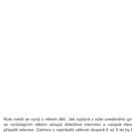
Role médií se vyvíjí s věkem dětí. Jak vyplývá z výše uvedeného gr
se vzrůstajícím věkem stoupá důležitost internetu a naopak kles
případě televize. Zatímco v nejmladší věkové skupině 6 až 9 let by