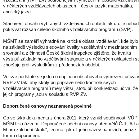
v některých vzdělávacích oblastech – český jazyk, matematika,
anglický jazyk.
Stanovení obsahu vybraných vzdělávacích oblastí tak určitě nebu
pokrývat rozsah celého školního vzdělávacího programu (ŠVP).
MŠMT se zaměří výhradně na kritické oblasti vzdělávání, kde bylo
na základě výsledků sledování kvality vzdělávání v mezinárodním
srovnání a z činnosti České školní inspekce zjištěno, že kvalita
výstupů základního vzdělávání stagnuje a v některých oblastech se
zhoršuje proti výsledkům z předchozích období.
Ve své podstatě se jedná o doplnění obsahového vymezení učiva 
RVP ZV tak, aby školy při přípravě nebo kontrole svých
vzdělávacích programů měly větší jistotu při konkretizaci učiva, že
jejich programy jsou v souladu s RVP ZV.
Doporučené osnovy neznamená povinné
Co se týká dokumentu z února 2011, který vznikl součinností VÚP
MŠMT s názvem "Doporučené učební osnovy předmětů ČJL, AJ a
M pro základní školu", ten má, jak už jeho název napovídá, pouze
formu doporučení.