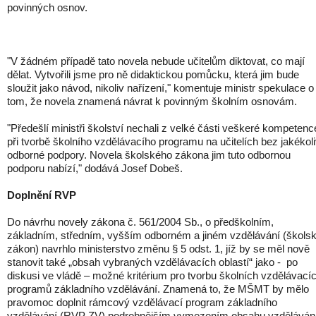
povinných osnov.
"V žádném případě tato novela nebude učitelům diktovat, co mají
dělat. Vytvořili jsme pro ně didaktickou pomůcku, která jim bude
sloužit jako návod, nikoliv nařízení," komentuje ministr spekulace o
tom, že novela znamená návrat k povinným školním osnovám.
"Předešlí ministři školství nechali z velké části veškeré kompetenc
při tvorbě školního vzdělávacího programu na učitelích bez jakékol
odborné podpory. Novela školského zákona jim tuto odbornou
podporu nabízí," dodává Josef Dobeš.
Doplnění RVP
Do návrhu novely zákona č. 561/2004 Sb., o předškolním,
základním, středním, vyšším odborném a jiném vzdělávání (škols
zákon) navrhlo ministerstvo změnu § 5 odst. 1, jíž by se měl nově
stanovit také „obsah vybraných vzdělávacích oblastí“ jako - po
diskusi ve vládě – možné kritérium pro tvorbu školních vzdělávací
programů základního vzdělávání. Znamená to, že MŠMT by mělo
pravomoc doplnit rámcový vzdělávací program základního
vzdělávání (RVP ZV) podrobnějším vymezením obsahu vzděláván