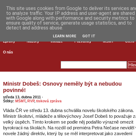
This site uses cookies from Google to deliver its services an
to analyze traffic. Your IP address and user-agent are shared
with Google along with performance and security metrics to
ensure quality of service, generate usage statistics, and to
detect and address abuse.
LEARN MORE
GOT IT
Zprávy
Názory
Inkluze
Pozvánky
MŠMT
Čtení
O nás
Ministr Dobeš: Osnovy neměly být a nebudou
povinné!
středa 13. dubna 2011
·
Štítky:
MŠMT
,
RVP
,
tisková zpráva
Vláda ČR ve středu 13. dubna schválila novelu školského zákona.
Ministr školství, mládeže a tělovýchovy Josef Dobeš to považuje z
velký úspěch. Tímto krokem se podle něj podařilo výrazně omezit
byrokracii na školách. Na rozdíl od premiéra Petra Nečase neviděl 
novele žádný direktiv, který by se měl interpretovat jako zavedení