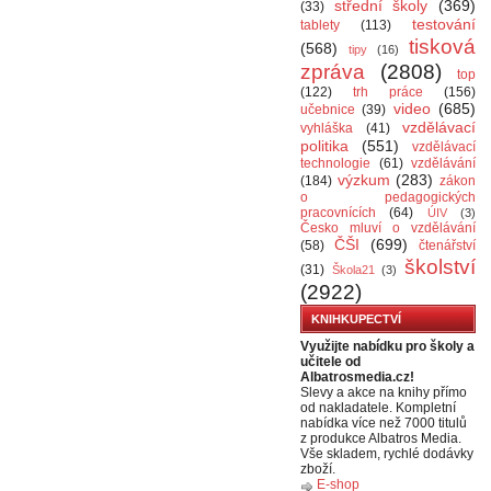
střední školy
(369)
(33)
testování
tablety
(113)
tisková
(568)
tipy
(16)
zpráva
(2808)
top
(122)
trh práce
(156)
video
(685)
učebnice
(39)
vzdělávací
vyhláška
(41)
politika
(551)
vzdělávací
technologie
(61)
vzdělávání
výzkum
(283)
(184)
zákon
o pedagogických
pracovnících
(64)
ÚIV
(3)
Česko mluví o vzdělávání
ČŠI
(699)
(58)
čtenářství
školství
(31)
Škola21
(3)
(2922)
KNIHKUPECTVÍ
Využijte nabídku pro školy a
učitele od
Albatrosmedia.cz!
Slevy a akce na knihy přímo
od nakladatele. Kompletní
nabídka více než 7000 titulů
z produkce Albatros Media.
Vše skladem, rychlé dodávky
zboží.
E-shop