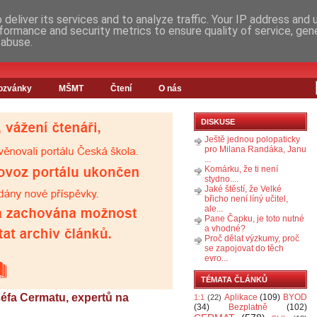
deliver its services and to analyze traffic. Your IP address and
formance and security metrics to ensure quality of service, ge
 abuse.
ozvánky
MŠMT
Čtení
O nás
DISKUSE
Ještě jednou polopaticky
pro Milana Randáka, Janu
...
Komárku, že ti není
stydno....
Jaké štěstí, že Velké
břicho není líný učitel,
ale...
Pane Čapku, je toto nutné
a vhodné?
Proč dělat výzkumy, proč
se zapojovat do těch
evro...
TÉMATA ČLÁNKŮ
éfa Cermatu, expertů na
Aplikace
(109)
BYOD
1:1
(22)
(34)
Bezplatně
(102)