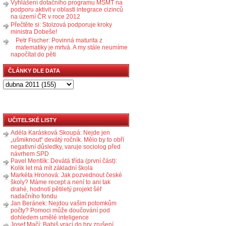
Vyhlášení dotačního programu MŠMT na
podporu aktivit v oblasti integrace cizinců
na území ČR v roce 2012
Přečtěte si: Stolzová podporuje kroky
ministra Dobeše!
Petr Fischer: Povinná maturita z
matematiky je mrtvá. A my stále neumíme
napočítat do pěti
ČLÁNKY DLE DATA
UČITELSKÉ LISTY
Adéla Karásková Skoupá: Nejde jen
„ušmiknout“ devátý ročník. Mělo by to obří
negativní důsledky, varuje sociolog před
návrhem SPD
Pavel Mentlík: Devátá třída (první část):
Kolik let má mít základní škola
Markéta Hronová: Jak pozvednout české
školy? Máme recept a není to ani tak
drahé, hodnotí pětiletý projekt šéf
nadačního fondu
Jan Beránek: Nejdou vašim potomkům
počty? Pomoci může doučování pod
dohledem umělé inteligence
Josef Mačí: Babiš vrací do hry zrušení