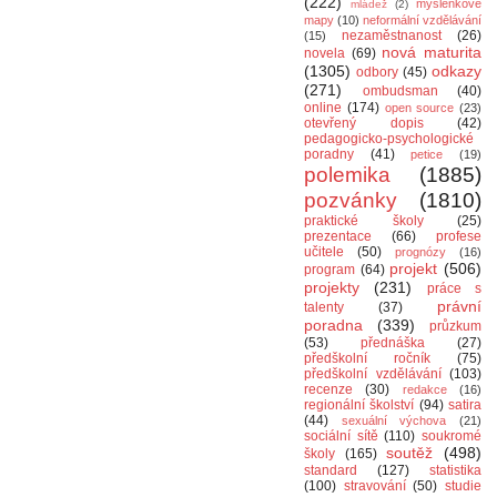
(222)
myšlenkové
mládež
(2)
mapy
(10)
neformální vzdělávání
nezaměstnanost
(26)
(15)
nová maturita
novela
(69)
(1305)
odkazy
odbory
(45)
(271)
ombudsman
(40)
online
(174)
open source
(23)
otevřený dopis
(42)
pedagogicko-psychologické
poradny
(41)
petice
(19)
polemika
(1885)
pozvánky
(1810)
praktické školy
(25)
prezentace
(66)
profese
učitele
(50)
prognózy
(16)
projekt
(506)
program
(64)
projekty
(231)
práce s
právní
talenty
(37)
poradna
(339)
průzkum
(53)
přednáška
(27)
předškolní ročník
(75)
předškolní vzdělávání
(103)
recenze
(30)
redakce
(16)
regionální školství
(94)
satira
(44)
sexuální výchova
(21)
sociální sítě
(110)
soukromé
soutěž
(498)
školy
(165)
standard
(127)
statistika
(100)
stravování
(50)
studie