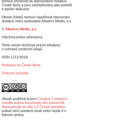
nemusí shodovat se stanoviskem redakce
České školy a jsou uveřejňovány jako podnět
k dalším diskusím.
Obsah článků nemusí vyjadřovat stanovisko
redakce nebo vydavatele Albatros Media, a.s.
©
Albatros Media, a.s.
Všechna práva vyhrazena.
Tento server dodržuje právní předpisy
o ochraně osobních údajů.
ISSN 1213-6018
Reklama na České škole
Diskusní pravidla
Obsah podléhá licenci
Creative Commons
Uveďte autora-Neužívejte dílo komerčně-
Nezasahujte do díla 3.0 Česká republika
,
p
okud není uvedeno jinak nebo nejde-li o
tiskové zprávy.