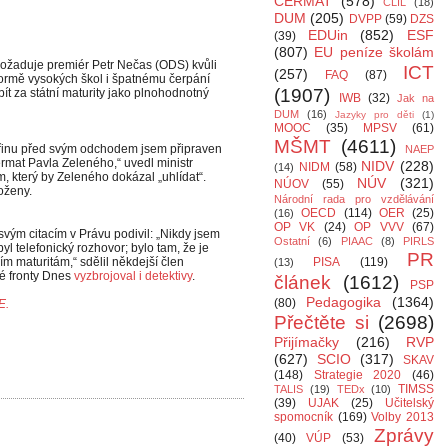
CERMAT
(578)
CLIL
(18)
DUM
(205)
DVPP
(59)
DZS
EDUin
(852)
ESF
(39)
(807)
EU peníze školám
 požaduje premiér Petr Nečas (ODS) kvůli
ICT
(257)
FAQ
(87)
ormě vysokých škol i špatnému čerpání
(1907)
ít za státní maturity jako plnohodnotný
IWB
(32)
Jak na
DUM
(16)
Jazyky pro děti
(1)
MOOC
(35)
MPSV
(61)
MŠMT
(4611)
teřinu před svým odchodem jsem připraven
NAEP
Cermat Pavla Zeleného,“ uvedl ministr
NIDV
(228)
NIDM
(58)
(14)
m, který by Zeleného dokázal „uhlídat“.
NÚV
(321)
NÚOV
(55)
oženy.
Národní rada pro vzdělávání
OECD
(114)
OER
(25)
(16)
OP VK
(24)
OP VVV
(67)
vým citacím v Právu podivil: „Nikdy jsem
Ostatní
(6)
PIAAC
(8)
PIRLS
yl telefonický rozhovor; bylo tam, že je
PR
ím maturitám,“ sdělil někdejší člen
PISA
(119)
(13)
dé fronty Dnes
vyzbrojoval i detektivy
.
článek
(1612)
PSP
Pedagogika
(1364)
(80)
E.
Přečtěte si
(2698)
Přijímačky
(216)
RVP
(627)
SCIO
(317)
SKAV
(148)
Strategie 2020
(46)
TIMSS
TALIS
(19)
TEDx
(10)
(39)
UJAK
(25)
Učitelský
spomocník
(169)
Volby 2013
Zprávy
(40)
VÚP
(53)