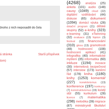
(4268)
analýza
(25)
anketa
(101)
audio
(148)
causy
(1049)
cloud
(22)
digitální vzdělávání
(44)
dokument
diskuse
(65)
(1094)
domácí výuka
(28)
dětské
dotační program
(21)
ednoho z nich neposadili do čela
e-knihy
(323)
skupiny
(52)
e-learning
(31)
eTwinning
(32)
evaluace
(13)
fejeton
(3)
financování
festival
(22)
(310)
gramotnosti
glosa
(13)
(48)
hodnocení
(108)
hodnocení aplikací
(41)
 stránka
Starší příspěvek
infografika
(40)
informatické
myšlení
(35)
informatika
(60)
Atom)
inkluze
(1194)
inovace
(30)
internetová bezpečnost
(57)
interview
(173)
kariérní
kniha
(1180)
řád
(178)
knihy
(1253)
komentář
(227)
konektivismus
(13)
konference
(197)
konkursy
kulatý
(7)
konstruktivismus
(19)
stůl
(55)
kurikulum
(28)
matematika
licence
(7)
(298)
metodika
(39)
migrace
ministryně školství
(87)