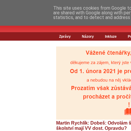
This site uses cookies from Google to 
are shared with Google along with per
statistics, and to detect and address
Zprávy
Názory
Inkluze
P
Martin Rychlík: Dobeš: Odvolám š
školství mají VV dost. Opravdu?