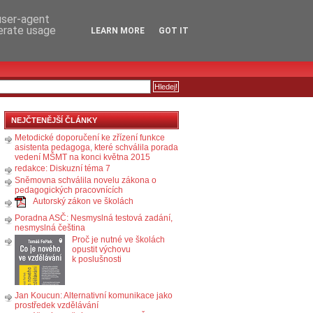
RSS
KOMENTÁŘE
 user-agent
nerate usage
LEARN MORE
GOT IT
NEJČTENĚJŠÍ ČLÁNKY
Metodické doporučení ke zřízení funkce
asistenta pedagoga, které schválila porada
vedení MŠMT na konci května 2015
redakce: Diskuzní téma 7
Sněmovna schválila novelu zákona o
pedagogických pracovnících
Autorský zákon ve školách
Poradna ASČ: Nesmyslná testová zadání,
nesmyslná čeština
Proč je nutné ve školách
opustit výchovu
k poslušnosti
Jan Koucun: Alternativní komunikace jako
prostředek vzdělávání