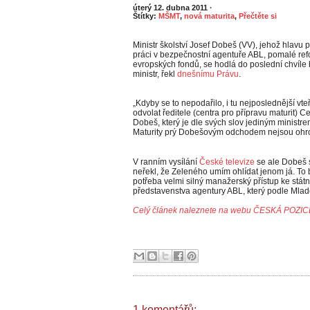
úterý 12. dubna 2011
·
Štítky:
MŠMT
,
nová maturita
,
Přečtěte si
Ministr školství Josef Dobeš (VV), jehož hlavu
práci v bezpečnostní agentuře ABL, pomalé ref
evropských fondů, se hodlá do poslední chvíle b
ministr, řekl
dnešnímu Právu
.
„Kdyby se to nepodařilo, i tu nejposlednější v
odvolat ředitele (centra pro přípravu maturit) 
Dobeš, který je dle svých slov jediným ministre
Maturity prý Dobešovým odchodem nejsou ohr
V ranním vysílání
České televize
se ale Dobeš s
neřekl, že Zeleného umím ohlídat jenom já. To b
potřeba velmi silný manažerský přístup ke státn
představenstva agentury ABL, který podle Mla
Celý článek naleznete na webu ČESKÁ POZIC
1 komentářů: