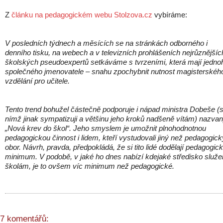
Z
článku na pedagogickém webu Stolzova.cz
vybíráme:
V posledních týdnech a měsících se na stránkách odborného i
denního tisku, na webech a v televizních prohlášeních nejrůznějšíc
školských pseudoexpertů setkáváme s tvrzeními, která mají jedno
společného jmenovatele – snahu zpochybnit nutnost magisterskéh
vzdělání pro učitele.
Tento trend bohužel částečně podporuje i nápad ministra Dobeše (
nímž jinak sympatizuji a většinu jeho kroků nadšeně vítám) nazva
„Nová krev do škol“. Jeho smyslem je umožnit plnohodnotnou
pedagogickou činnost i lidem, kteří vystudovali jiný než pedagogick
obor. Návrh, pravda, předpokládá, že si tito lidé dodělají pedagogic
minimum. V podobě, v jaké ho dnes nabízí kdejaké středisko služe
školám, je to ovšem víc minimum než pedagogické.
7 komentářů: