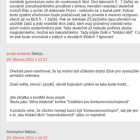
osmileté gymnázium nebo do soukromých škol. Ono takových 5 - 7 žáčků ze
sociálně znevýhodněného prostředí s lehkou mentální retardací skutečně
rozloží třídu o počtu 30 dokonale.Pozor - nebavím se o barvě pleti. Pokud
tento systém včleňování bude pokračovat, tak to povede k masivní rezignaci
všech až na těch 5 - 7 žáčků. Pak se městské ZŠ bežného typu přemění na
uložiště žáků a jisté smetiště těch žáků, kteří mají průměrný intelekt nebo
jejich rodiče podprůměrný plat. Tady skutečně již nebude potřeba studia
magisterského, možná ani bakalářského. Tady půjde čistě o "hlídání dětí". Co
se pak bude srovnávat v pátých a devátých třídách ? Ignorant
poste.restante
řekl(a)...
24. března 2011 v 13:37
Onehdá jsem navrhoval, že by mohlo být učitelství dobrý džob pro vysloužilé
armádní veterány.
Znalí světa, mnozí i jazyků, výcvik bojových umění se taky bude hodit,...
Jde zkrátka o konflikt dvou pojetí.
Škola jako "dílna lidskosti" kontra "Vzdělání pro konkurenceschopnost".
A protože víme, že všichni nemají šanci být "konkurenceschopní", tak jde jen
o to, aby hlídání těch "neproduktivních" stálo co nejméně.
Anonymní řekl(a)...
24. března 2011 v 16:22