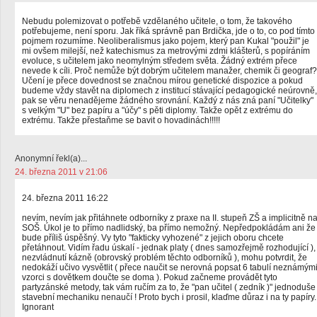
Nebudu polemizovat o potřebě vzdělaného učitele, o tom, že takového
potřebujeme, není sporu. Jak říká správně pan Brdička, jde o to, co pod tímto
pojmem rozumíme. Neoliberalismus jako pojem, který pan Kukal "použil" je
mi ovšem milejší, než katechismus za metrovými zdmi klášterů, s popíráním
evoluce, s učitelem jako neomylným středem světa. Žádný extrém přece
nevede k cíli. Proč nemůže být dobrým učitelem manažer, chemik či geograf?
Učení je přece dovednost se značnou mírou genetické dispozice a pokud
budeme vždy stavět na diplomech z institucí stávající pedagogické neúrovně,
pak se věru nenadějeme žádného srovnání. Každý z nás zná paní "Učitelky"
s velkým "U" bez papíru a "účy" s pěti diplomy. Takže opět z extrému do
extrému. Takže přestaňme se bavit o hovadinách!!!!!
Anonymní řekl(a)...
24. března 2011 v 21:06
24. března 2011 16:22
nevím, nevím jak přitáhnete odborníky z praxe na II. stupeň ZŠ a implicitně n
SOŠ. Úkol je to přímo nadlidský, ba přímo nemožný. Nepředpokládám ani že
bude příliš úspěšný. Vy tyto "fakticky vyhozené" z jejich oboru chcete
přetáhnout. Vidím řadu úskalí - jednak platy ( dnes samozřejmě rozhodující ),
nezvládnutí kázně (obrovský problém těchto odborníků ), mohu potvrdit, že
nedokáží učivo vysvětlit ( přece naučit se nerovná popsat 6 tabulí neznámým
vzorci s dovětkem doučte se doma ). Pokud začneme provádět tyto
partyzánské metody, tak vám ručím za to, že "pan učitel ( zedník )" jednoduše
stavební mechaniku nenaučí ! Proto bych i prosil, klaďme důraz i na ty papíry.
Ignorant