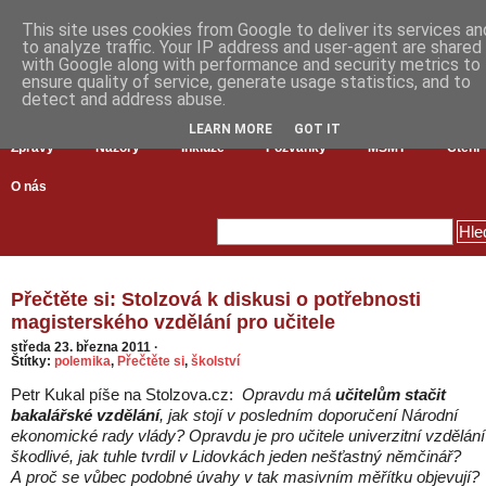
This site uses cookies from Google to deliver its services an
to analyze traffic. Your IP address and user-agent are shared
with Google along with performance and security metrics to
ensure quality of service, generate usage statistics, and to
detect and address abuse.
LEARN MORE
GOT IT
Zprávy
Názory
Inkluze
Pozvánky
MŠMT
Čtení
O nás
Přečtěte si: Stolzová k diskusi o potřebnosti
magisterského vzdělání pro učitele
středa 23. března 2011
·
Štítky:
polemika
,
Přečtěte si
,
školství
Petr Kukal píše na Stolzova.cz:
Opravdu má
učitelům stačit
bakalářské vzdělání
, jak stojí v posledním doporučení Národní
ekonomické rady vlády? Opravdu je pro učitele univerzitní vzdělání
škodlivé, jak tuhle tvrdil v Lidovkách jeden nešťastný němčinář?
A proč se vůbec podobné úvahy v tak masivním měřítku objevují?