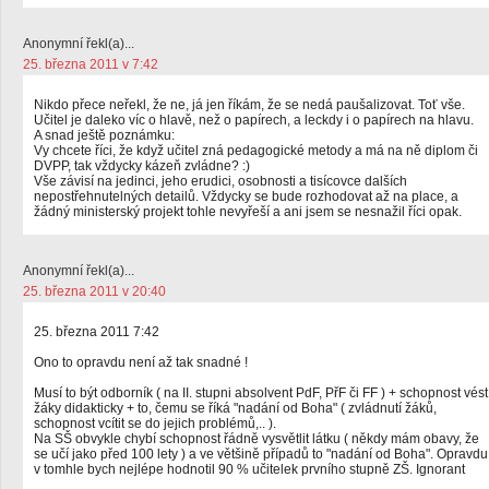
Anonymní řekl(a)...
25. března 2011 v 7:42
Nikdo přece neřekl, že ne, já jen říkám, že se nedá paušalizovat. Toť vše.
Učitel je daleko víc o hlavě, než o papírech, a leckdy i o papírech na hlavu.
A snad ještě poznámku:
Vy chcete říci, že když učitel zná pedagogické metody a má na ně diplom či
DVPP, tak vždycky kázeň zvládne? :)
Vše závisí na jedinci, jeho erudici, osobnosti a tisícovce dalších
nepostřehnutelných detailů. Vždycky se bude rozhodovat až na place, a
žádný ministerský projekt tohle nevyřeší a ani jsem se nesnažil říci opak.
Anonymní řekl(a)...
25. března 2011 v 20:40
25. března 2011 7:42
Ono to opravdu není až tak snadné !
Musí to být odborník ( na II. stupni absolvent PdF, PřF či FF ) + schopnost vést
žáky didakticky + to, čemu se říká "nadání od Boha" ( zvládnutí žáků,
schopnost vcítit se do jejich problémů,.. ).
Na SŠ obvykle chybí schopnost řádně vysvětlit látku ( někdy mám obavy, že
se učí jako před 100 lety ) a ve většině případů to "nadání od Boha". Opravdu
v tomhle bych nejlépe hodnotil 90 % učitelek prvního stupně ZŠ. Ignorant