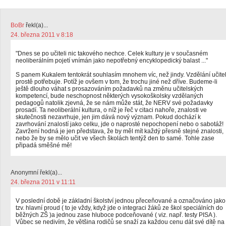
BoBr
řekl(a)...
24. března 2011 v 8:18
"Dnes se po učiteli nic takového nechce. Celek kultury je v současném
neoliberálním pojetí vnímán jako nepotřebný encyklopedický balast ..."
S panem Kukalem tentokrát souhlasím mnohem víc, než jindy. Vzdělání učite
prostě potřebuje. Potíž je ovšem v tom, že trochu jiné než dříve. Budeme-li
ještě dlouho váhat s prosazováním požadavků na změnu učitelských
kompetencí, bude neschopnost některých vysokoškolsky vzdělaných
pedagogů natolik zjevná, že se nám může stát, že NERV své požadavky
prosadí. Ta neoliberální kultura, o níž je řeč v citaci nahoře, znalosti ve
skutečnosti nezavrhuje, jen jim dává nový význam. Pokud dochází k
zavrhování znalostí jako celku, jde o naprosté nepochopení nebo o sabotáž!
Zavržení hodná je jen představa, že by měl mít každý přesně stejné znalosti,
nebo že by se mělo učit ve všech školách tentýž den to samé. Tohle zase
připadá směšné mě!
Anonymní řekl(a)...
24. března 2011 v 11:11
V poslední době je základní školství jednou přeceňované a označováno jako
tzv. hlavní proud ( to je vždy, když jde o integraci žáků ze škol speciálních do
běžných ZŠ )a jednou zase hluboce podceňované ( viz. např. testy PISA ).
Vůbec se nedivím, že většina rodičů se snaží za každou cenu dát své dítě na