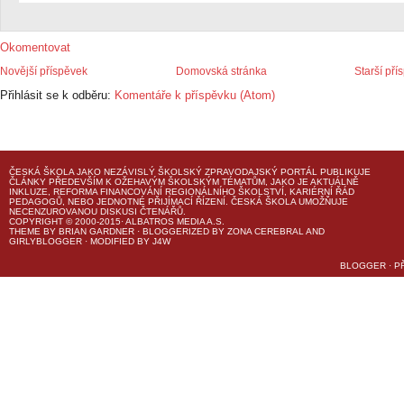
Okomentovat
Novější příspěvek
Domovská stránka
Starší pří
Přihlásit se k odběru:
Komentáře k příspěvku (Atom)
ČESKÁ ŠKOLA
JAKO NEZÁVISLÝ ŠKOLSKÝ ZPRAVODAJSKÝ PORTÁL PUBLIKUJE
ČLÁNKY PŘEDEVŠÍM K OŽEHAVÝM ŠKOLSKÝM TÉMATŮM, JAKO JE AKTUÁLNĚ
INKLUZE, REFORMA FINANCOVÁNÍ REGIONÁLNÍHO ŠKOLSTVÍ, KARIÉRNÍ ŘÁD
PEDAGOGŮ, NEBO JEDNOTNÉ PŘIJÍMACÍ ŘÍZENÍ.
ČESKÁ ŠKOLA
UMOŽŇUJE
NECENZUROVANOU DISKUSI ČTENÁŘŮ.
COPYRIGHT © 2000-2015· ALBATROS MEDIA A.S.
THEME
BY
BRIAN GARDNER
· BLOGGERIZED BY
ZONA CEREBRAL
AND
GIRLYBLOGGER
· MODIFIED BY
J4W
BLOGGER
·
P