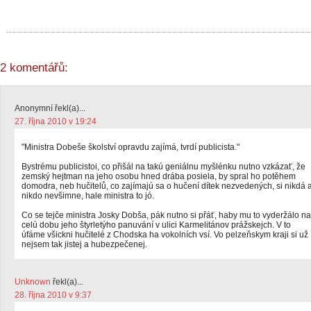
2 komentářů:
Anonymní řekl(a)...
27. října 2010 v 19:24
"Ministra Dobeše školství opravdu zajímá, tvrdí publicista."
Bystrému publicistoi, co přišál na takú geniálnu myšlénku nutno vzkázať, že
zemský hejtman na jeho osobu hned drába posiela, by spral ho potěhem
domodra, neb hučitelů, co zajímajú sa o hučení dítek nezvedených, si nikdá 
nikdo nevšimne, hale ministra to jó.
Co se tejče ministra Josky Dobša, pák nutno si přáť, haby mu to vyderžálo na
celú dobu jeho štyrletýho panuvání v ulici Karmelitánov prážskejch. V to
úfáme všickni hučitelé z Chodska ha vokolních vsí. Vo pelzeňskym kraji si už
nejsem tak jistej a hubezpečenej.
Unknown
řekl(a)...
28. října 2010 v 9:37