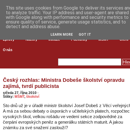
This site uses cookies from Google to deliver its services an
to analyze traffic. Your IP address and user-agent are shared
with Google along with performance and security metrics to
ensure quality of service, generate usage statistics, and to
detect and address abuse.
LEARN MORE
GOT IT
Zprávy
Názory
Inkluze
Pozvánky
MŠMT
Čtení
O nás
Český rozhlas: Ministra Dobeše školství opravdu
zajímá, tvrdí publicista
středa 27. října 2010
·
Štítky:
MŠMT
,
školství
Sto dnů už je v úřadě ministr školství Josef Dobeš z Věcí veřejnýc
A má za sebou debaty o úsporách v učitelských platech, rozpočte
vysokých škol, velkou rošádu ve vedení sekce zodpovědné za
čerpání evropských peněz a generálku státních maturit. A jakou
známku za své snažení zaslouží?