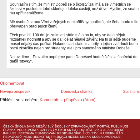
Souhlasím s tím, že ministr Dobeš se o školství zajímá a že v médiích se
školství v poslední době skloňuje daleko častěji, než dříve. Myslím, že snahu
mu upřít nemůžeme.
Mě osobně strana Věcí veřejných není příliš sympatická, ale třeba budu mile
překvapen prací jejích členů.
Těch prvních 100 dní je zatím asi stále málo na to, aby se dalo nějak
rozsáhleji hodnotit a aby se dali dělat nějaké závěry. Na to si ještě budeme
muset nějaký čas počkat. Nakonec asi státní maturity a jejich zvládnutí bude
ostrá zkouška nejen pro studenty, ale i pro samotného ministra Dobeše.
No uvidíme... Prozatím popřejme panu Dobešovi hodně štěstí a úspěchů do
další "stovky".
Okomentovat
Novější příspěvek
Domovská stránka
Starší pří
Přihlásit se k odběru:
Komentáře k příspěvku (Atom)
ČESKÁ ŠKOLA
JAKO NEZÁVISLÝ ŠKOLSKÝ ZPRAVODAJSKÝ PORTÁL PUBLIKUJE
ČLÁNKY PŘEDEVŠÍM K OŽEHAVÝM ŠKOLSKÝM TÉMATŮM, JAKO JE AKTUÁLNĚ
INKLUZE, REFORMA FINANCOVÁNÍ REGIONÁLNÍHO ŠKOLSTVÍ, KARIÉRNÍ ŘÁD
PEDAGOGŮ, NEBO JEDNOTNÉ PŘIJÍMACÍ ŘÍZENÍ.
ČESKÁ ŠKOLA
UMOŽŇUJE