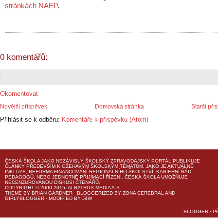
stránkách NAEP
.
0 komentářů:
Okomentovat
Novější příspěvek
Domovská stránka
Starší pří
Přihlásit se k odběru:
Komentáře k příspěvku (Atom)
ČESKÁ ŠKOLA
JAKO NEZÁVISLÝ ŠKOLSKÝ ZPRAVODAJSKÝ PORTÁL PUBLIKUJE
ČLÁNKY PŘEDEVŠÍM K OŽEHAVÝM ŠKOLSKÝM TÉMATŮM, JAKO JE AKTUÁLNĚ
INKLUZE, REFORMA FINANCOVÁNÍ REGIONÁLNÍHO ŠKOLSTVÍ, KARIÉRNÍ ŘÁD
PEDAGOGŮ, NEBO JEDNOTNÉ PŘIJÍMACÍ ŘÍZENÍ.
ČESKÁ ŠKOLA
UMOŽŇUJE
NECENZUROVANOU DISKUSI ČTENÁŘŮ.
COPYRIGHT © 2000-2015· ALBATROS MEDIA A.S.
THEME
BY
BRIAN GARDNER
· BLOGGERIZED BY
ZONA CEREBRAL
AND
GIRLYBLOGGER
· MODIFIED BY
J4W
BLOGGER
·
P