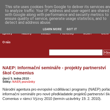
This site uses cookies from Google to deliver its services an
to analyze traffic. Your IP address and user-agent are shared
with Google along with performance and security metrics to
ensure quality of service, generate usage statistics, and to
detect and address abuse.
LEARN MORE
GOT IT
Zprávy
Názory
Inkluze
Pozvánky
MŠMT
Čtení
O nás
NAEP: Informační semináře - projekty partnerství
škol Comenius
úterý 5. ledna 2010
·
Štítky:
NAEP
,
pozvánky
Národní agentura pro evropské vzdělávací programy (NAEP) pořá
informační semináře pro nové předkladatele projektů partnerství šk
Comenius v rámci Výzvy 2010 (termín uzávěrky 19. 2. 2010).