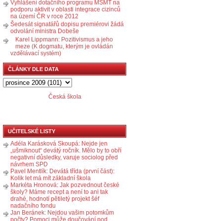
Vyhlášení dotačního programu MŠMT na
podporu aktivit v oblasti integrace cizinců
na území ČR v roce 2012
Šedesát signatářů dopisu premiérovi žádá
odvolání ministra Dobeše
Karel Lippmann: Pozitivismus a jeho
meze (K dogmatu, kterým je ovládán
vzdělávací systém)
ČLÁNKY DLE DATA
Česká škola
UČITELSKÉ LISTY
Adéla Karásková Skoupá: Nejde jen
„ušmiknout“ devátý ročník. Mělo by to obří
negativní důsledky, varuje sociolog před
návrhem SPD
Pavel Mentlík: Devátá třída (první část):
Kolik let má mít základní škola
Markéta Hronová: Jak pozvednout české
školy? Máme recept a není to ani tak
drahé, hodnotí pětiletý projekt šéf
nadačního fondu
Jan Beránek: Nejdou vašim potomkům
počty? Pomoci může doučování pod