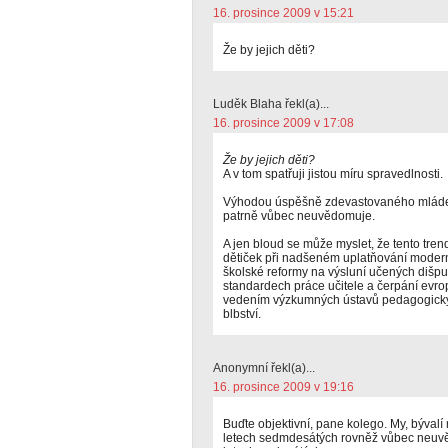
16. prosince 2009 v 15:21
Že by jejich děti?
Luděk Blaha řekl(a)...
16. prosince 2009 v 17:08
Že by jejich děti?
A v tom spatřuji jistou míru spravedlnosti.
Výhodou úspěšně zdevastovaného mládežní
patrně vůbec neuvědomuje.
A jen bloud se může myslet, že tento tre
dětiček při nadšeném uplatňování moderní
školské reformy na výsluní učených dišput
standardech práce učitele a čerpání evr
vedením výzkumných ústavů pedagogický
blbství.
Anonymní řekl(a)...
16. prosince 2009 v 19:16
Buďte objektivní, pane kolego. My, bývalí
letech sedmdesátých rovněž vůbec neuvě