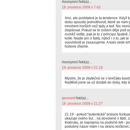
Anonymní řekl(a)...
18. prosince 2009 v 7:42
Ano, ale podstatná je ta tendence. Když
dobu spoustu jednotlivostí, které se nám 
mnohem horších než tady a teď. Nic nemů
zlepšovat. Pokud se to ovšem děje pod e
rovněž vidíte, pak je to z principu špatně,
kolik. Nejde jen o fakty, nýbrž i o to, jak 
souvislostí je zasazujeme. A kam vede tohl
historie zřejmé.
Anonymní řekl(a)...
19. prosince 2009 v 21:19
Myslím, že je zbytečné se s levičáky bavit
Naštěstí jsme se už dostali do doby, kdy
ignorant
řekl(a)...
19. prosince 2009 v 21:27
21:19 - pokud "autentická" pravice fuckuje
ukazuje svého šul... na dovolené v Itálii, 
Insbruku, je napojena na podivné lidi - p
podobný názor mám i na stranu kočkovic.