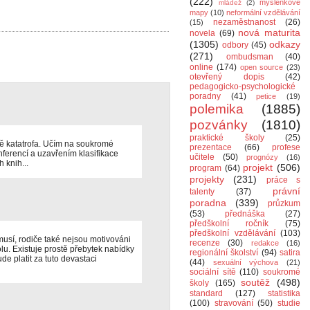
(222)
myšlenkové
mládež
(2)
mapy
(10)
neformální vzdělávání
nezaměstnanost
(26)
(15)
nová maturita
novela
(69)
(1305)
odkazy
odbory
(45)
(271)
ombudsman
(40)
online
(174)
open source
(23)
otevřený dopis
(42)
pedagogicko-psychologické
poradny
(41)
petice
(19)
polemika
(1885)
pozvánky
(1810)
praktické školy
(25)
ně katatrofa. Učím na soukromé
prezentace
(66)
profese
ferencí a uzavřením klasifikace
učitele
(50)
prognózy
(16)
knih...
projekt
(506)
program
(64)
projekty
(231)
práce s
právní
talenty
(37)
poradna
(339)
průzkum
(53)
přednáška
(27)
předškolní ročník
(75)
předškolní vzdělávání
(103)
nemusí, rodiče také nejsou motivováni
recenze
(30)
redakce
(16)
olu. Existuje prostě přebytek nabídky
regionální školství
(94)
satira
e platit za tuto devastaci
(44)
sexuální výchova
(21)
sociální sítě
(110)
soukromé
soutěž
(498)
školy
(165)
standard
(127)
statistika
(100)
stravování
(50)
studie