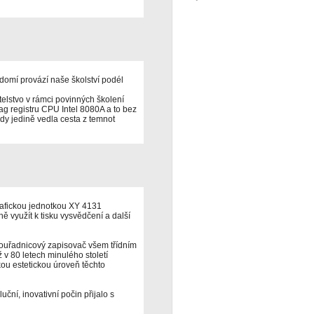
domí provází naše školství podél
elstvo v rámci povinných školení
lag registru CPU Intel 8080A a to bez
udy jedině vedla cesta z temnot
rafickou jednotkou XY 4131
ivně využít k tisku vysvědčení a další
 souřadnicový zapisovač všem třídním
ž v 80 letech minulého století
ou estetickou úroveň těchto
uční, inovativní počin přijalo s