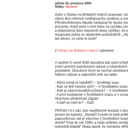
středa 16. prosince 2009
·
Štítky:
školství
Autor v článku na Britských listech popisuje i z
všech těch reforem vzdělávacího systému a res
Přírodovědeckou fakultu nastupují ke studiu mole
procenta. Když jsem s nimi letos na začátku se
a připomenul (bez nejmenší stopy výčitky), že jd
reagovala jedna ze studentek podrážděně: „
Ale
tak dávno, co jsme to brali!
“
Z
článku na Britských listech
vybíráme:
V sedmé či osmé třídě zkoušela tato paní učit
znění prvních položených otázek a následných 
podstatné. Zkoušený hoch se nechal ukolébat
řetězec otázek a odpovědí zněl asi takto:
- Která země je největší? – Sovětský svaz.
- Kde se těží nejvíce uhlí? – V Sovětském svazu
- Kde je nejrozvinutější průmysl? – V Sovětsk
- A proč budujeme v Sovětském svazu a v socia
Abychom předehnali Západ.
- A daří se nám to? – Daří.
PRÁSK! I ti z nás, kdo nepřítomně koukali z okna
pravicí do katedry:
„Nedaří! A jestli mi tady je
papouškovat, jak je všechno v Sovětském svazu
dveře!“
Psal se rok 1986; a naše učitelka zeměp
nejhlubší totalitě“ říkala jasně, že nemáme vě