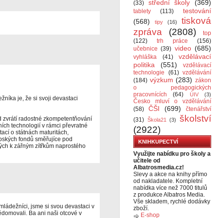
střední školy
(369)
(33)
testování
tablety
(113)
tisková
(568)
tipy
(16)
zpráva
(2808)
top
(122)
trh práce
(156)
video
(685)
učebnice
(39)
vzdělávací
vyhláška
(41)
politika
(551)
vzdělávací
technologie
(61)
vzdělávání
výzkum
(283)
(184)
zákon
o pedagogických
pracovnících
(64)
ÚIV
(3)
ka je, že si svoji devastaci
Česko mluví o vzdělávání
ČŠI
(699)
(58)
čtenářství
školství
nd zvrátí radostné zkompetentňování
(31)
Škola21
(3)
ch technologií v rámci převratné
(2922)
ací o státnách maturitách,
opských fondů směřujíce pod
KNIHKUPECTVÍ
ch k zářným zítřkům naprostého
Využijte nabídku pro školy a
učitele od
Albatrosmedia.cz!
Slevy a akce na knihy přímo
od nakladatele. Kompletní
nabídka více než 7000 titulů
z produkce Albatros Media.
Vše skladem, rychlé dodávky
 mládežníci, jsme si svou devastaci v
zboží.
domovali. Ba ani naši otcové v
E-shop