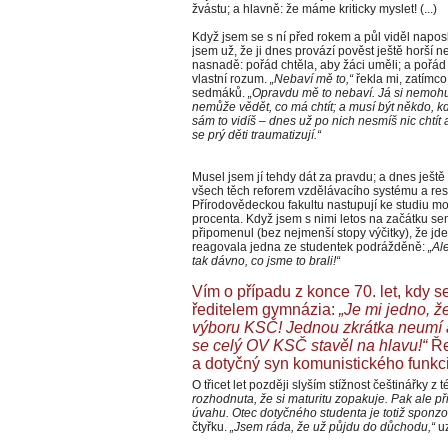
žvástu; a hlavně: že máme kriticky myslet! (...)
Když jsem se s ní před rokem a půl viděl naposl
jsem už, že ji dnes provází pověst ještě horší
nasnadě: pořád chtěla, aby žáci uměli; a pořád c
vlastní rozum.
„Nebaví mě to,“
řekla mi, zatímc
sedmáků.
„Opravdu mě to nebaví. Já si nemohu
nemůže vědět, co má chtít; a musí být někdo, kd
sám to vidíš – dnes už po nich nesmíš nic chtít 
se prý děti traumatizují.“
Musel jsem jí tehdy dát za pravdu; a dnes ještě
všech těch reforem vzdělávacího systému a res
Přírodovědeckou fakultu nastupují ke studiu mole
procenta. Když jsem s nimi letos na začátku sem
připomenul (bez nejmenší stopy výčitky), že jde 
reagovala jedna ze studentek podrážděně:
„Al
tak dávno, co jsme to brali!“
Vím o případu z konce 70. let, kdy s
ředitelem gymnázia:
„Je mi jedno, ž
výboru KSČ! Jednou zkrátka neumí a
se celý OV KSČ stavěl na hlavu!“
Ře
a dotyčný syn komunistického funkc
O třicet let později slyším stížnost češtinářky 
rozhodnuta, že si maturitu zopakuje. Pak ale při
úvahu. Otec dotyčného studenta je totiž sponzo
čtyřku.
„Jsem ráda, že už půjdu do důchodu,“
uz