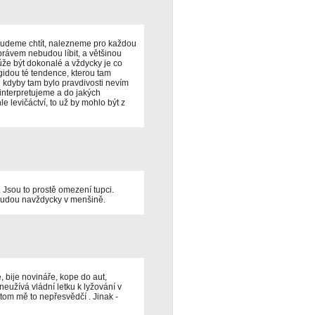
 budeme chtít, nalezneme pro každou
právem nebudou líbit, a většinou
že být dokonalé a vždycky je co
gidou té tendence, kterou tam
 i kdyby tam bylo pravdivosti nevím
je interpretujeme a do jakých
e levičáctví, to už by mohlo být z
. Jsou to prostě omezení tupci.
 budou navždycky v menšině.
, bije novináře, kope do aut,
zneužívá vládní letku k lyžování v
otom mě to nepřesvědčí . Jinak -