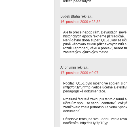
letech padesátých...
Luděk Blaha řekl(a)...
16. prosince 2009 v 23:32
Ale to přece nepopírám. Devastační nevě
historických epoch řekněme již tradičně.
Není dávno doba super IQ151, kdy se učit
pilně věnovalo studiu příznakových bitů f
rozdílu aprobací, věku a pohlaví, neboť t
zastaralých výukových metod.
Anonymní řekl(a)...
17. prosince 2009 v 9:07
Počítač IQ151 bylo možno ve spojení s g
(http://bit.ly/5rfrmp) velice účelně a efekt
pedagogické dokumentace.
Prozíraví ředitelé zakoupili tento osobní
učitelům spolu se sadou centrofixů, což ji
zaručovalo zcela jednotnou a velmi vysok
dokumentů.
Učitelstvo tento, na svou dobu, zcela revol
nadšením: http://bit.ly/7pTEyp