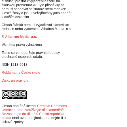
diskusní prostor k vyjádření názorů na
školskou problematiku. Tyto příspěvky se
nemusí shodovat se stanoviskem redakce
České školy a jsou uveřejňovány jako podnět
k dalším diskusím.
Obsah článků nemusí vyjadřovat stanovisko
redakce nebo vydavatele Albatros Media, a.s.
©
Albatros Media, a.s.
Všechna práva vyhrazena.
Tento server dodržuje právní předpisy
o ochraně osobních údajů.
ISSN 1213-6018
Reklama na České škole
Diskusní pravidla
Obsah podléhá licenci
Creative Commons
Uveďte autora-Neužívejte dílo komerčně-
Nezasahujte do díla 3.0 Česká republika
,
p
okud není uvedeno jinak nebo nejde-li o
tiskové zprávy.