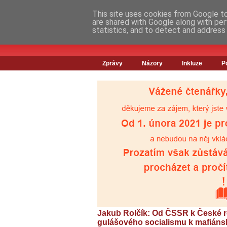
This site uses cookies from Google to 
are shared with Google along with per
statistics, and to detect and address
Zprávy
Názory
Inkluze
P
Jakub Rolčík: Od ČSSR k České re
gulášového socialismu k mafiáns