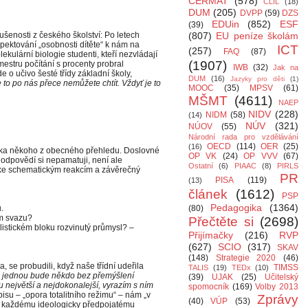
CERMAT
(578)
CLIL
(18)
DUM
(205)
DVPP
(59)
DZS
EDUin
(852)
ESF
(39)
kušenosti z českého školství: Po letech
(807)
EU peníze školám
pektování „osobnosti dítěte“ k nám na
ICT
(257)
FAQ
(87)
kulární biologie studenti, kteří nezvládají
(1907)
mestru počítání s procenty probral
IWB
(32)
Jak na
e o učivo šesté třídy základní školy,
DUM
(16)
Jazyky pro děti
(1)
 to po nás přece nemůžete chtít. Vždyť je to
MOOC
(35)
MPSV
(61)
MŠMT
(4611)
NAEP
NIDV
(228)
NIDM
(58)
(14)
NÚV
(321)
NÚOV
(55)
Národní rada pro vzdělávání
OECD
(114)
OER
(25)
(16)
elka někoho z obecného přehledu. Doslovné
OP VK
(24)
OP VVV
(67)
odpovědí si nepamatuji, není ale
Ostatní
(6)
PIAAC
(8)
PIRLS
 ke schematickým reakcím a závěrečný
PR
PISA
(119)
(13)
článek
(1612)
PSP
Pedagogika
(1364)
.
(80)
ém svazu?
Přečtěte si
(2698)
listickém bloku rozvinutý průmysl? –
Přijímačky
(216)
RVP
(627)
SCIO
(317)
SKAV
(148)
Strategie 2020
(46)
, se probudili, když naše třídní udeřila
TIMSS
TALIS
(19)
TEDx
(10)
ště jednou bude někdo bez přemýšlení
(39)
UJAK
(25)
Učitelský
 největší a nejdokonalejší, vyrazím s ním
spomocník
(169)
Volby 2013
isu – „opora totalitního režimu“ – nám „v
Zprávy
(40)
VÚP
(53)
řit každému ideologicky předpojatému