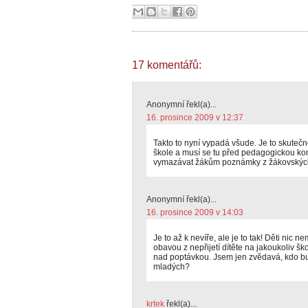
17 komentářů:
Anonymní řekl(a)...
16. prosince 2009 v 12:37
Takto to nyní vypadá všude. Je to skuteč
škole a musí se tu před pedagogickou kon
vymazávat žákům poznámky z žákovských 
Anonymní řekl(a)...
16. prosince 2009 v 14:03
Je to až k nevíře, ale je to tak! Děti nic 
obavou z nepřijetí dítěte na jakoukoliv šk
nad poptávkou. Jsem jen zvědavá, kdo bud
mladých?
krtek
řekl(a)...