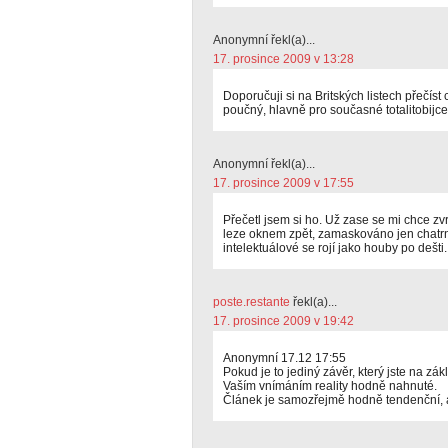
Anonymní řekl(a)...
17. prosince 2009 v 13:28
Doporučuji si na Britských listech přečíst
poučný, hlavně pro současné totalitobijce
Anonymní řekl(a)...
17. prosince 2009 v 17:55
Přečetl jsem si ho. Už zase se mi chce zvr
leze oknem zpět, zamaskováno jen chatrn
intelektuálové se rojí jako houby po dešti.
poste.restante
řekl(a)...
17. prosince 2009 v 19:42
Anonymní 17.12 17:55
Pokud je to jediný závěr, který jste na zák
Vaším vnímáním reality hodně nahnuté.
Článek je samozřejmě hodně tendenční, a