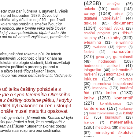
(4268)
analýza
(25)
anketa
(101)
audio
(148)
edy, byla paní učitelka T. unavená. Věděl
causy
(1049)
cloud
(22)
 než před listopadem 1989. Důvod byl
digitální vzdělávání
(44)
htěla, aby dělali to nejtěžší – používali
dokument
diskuse
(65)
o kolem nás proběhla smečka řvoucích
(1094)
 pomoci, ale v tomhle věku ještě člověk
domácí výuka
(28)
o jej v tom pubertálním tápání vede. Ale
dětské
dotační program
(21)
a ani na ně nesmíš zvýšit hlas, protože tím
e-knihy
(323)
skupiny
(52)
e-learning
(31)
eTwinning
(32)
evaluace
(13)
fejeton
(3)
financování
festival
(22)
 více, než před rokem a půl. Po letech
(310)
gramotnosti
glosa
(13)
pektování „osobnosti dítěte“ k nám na
(48)
hodnocení
(108)
kulární biologie studenti, kteří nezvládají
hodnocení aplikací
(41)
estru počítání s procenty probral a
infografika
(40)
informatické
o učivo šesté třídy základní školy,
myšlení
(35)
informatika
(60)
e to po nás přece nemůžete chtít. Vždyť je to
inkluze
(1194)
inovace
(30)
internetová bezpečnost
(57)
interview
(173)
kariérní
e učitelka češtiny pohádala s
kniha
(1180)
řád
(178)
e jde o syna tajemníka Okresního
knihy
(1253)
komentář
 z češtiny dostane pětku, i kdyby
(227)
konektivismus
(13)
ditel byl nakonec nucen ustoupit
konference
(197)
konkursy
ionáře musel maturitu opakovat.
kulatý
(7)
konstruktivismus
(19)
stůl
(55)
kurikulum
(28)
z téhož gymnázia:
„Neuměl nic. Komise už byla
matematika
šel pan ředitel a řekl, že to nepřipadá v
licence
(7)
rem naší školy.“
Student nakonec dostal
(298)
metodika
(39)
migrace
avřela naši rozpravu ona češtinářka.
ministryně školství
(87)