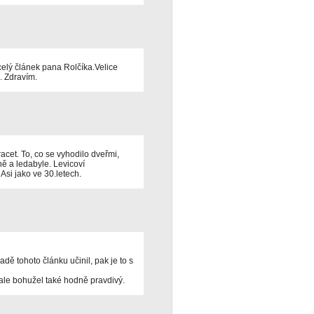
 celý článek pana Rolčíka.Velice
. Zdravím.
acet. To, co se vyhodilo dveřmi,
ě a ledabyle. Levicoví
 Asi jako ve 30.letech.
ladě tohoto článku učinil, pak je to s
le bohužel také hodně pravdivý.