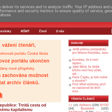
deliver its services and to analyze traffic. Your IP address and
formance and security metrics to ensure quality of service, ge
 abuse.
ozvánky
MŠMT
Čtení
O nás
DISKUSE
Ještě jednou polopaticky
pro Milana Randáka, Janu
...
Komárku, že ti není
stydno....
Jaké štěstí, že Velké
břicho není líný učitel,
ale...
Pane Čapku, je toto nutné
a vhodné?
Proč dělat výzkumy, proč
se zapojovat do těch
evro...
TÉMATA ČLÁNKŮ
publice: Trnitá cesta od
Aplikace
(109)
BYOD
1:1
(22)
(34)
Bezplatně
(102)
kému kapitalismu