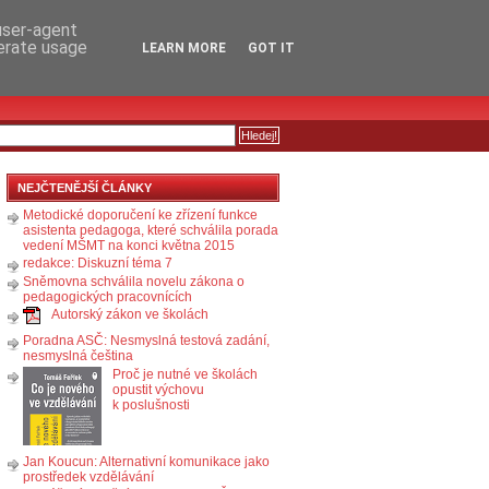
RSS
KOMENTÁŘE
 user-agent
nerate usage
LEARN MORE
GOT IT
NEJČTENĚJŠÍ ČLÁNKY
Metodické doporučení ke zřízení funkce
asistenta pedagoga, které schválila porada
vedení MŠMT na konci května 2015
redakce: Diskuzní téma 7
Sněmovna schválila novelu zákona o
pedagogických pracovnících
Autorský zákon ve školách
Poradna ASČ: Nesmyslná testová zadání,
nesmyslná čeština
Proč je nutné ve školách
opustit výchovu
k poslušnosti
Jan Koucun: Alternativní komunikace jako
prostředek vzdělávání