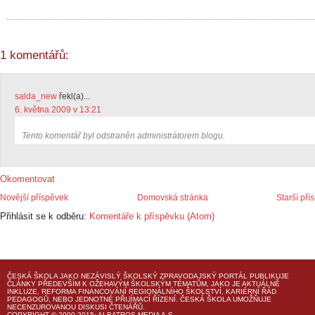
1 komentářů:
salda_new
řekl(a)...
6. května 2009 v 13:21
Tento komentář byl odstraněn administrátorem blogu.
Okomentovat
Novější příspěvek
Domovská stránka
Starší pří
Přihlásit se k odběru:
Komentáře k příspěvku (Atom)
ČESKÁ ŠKOLA
JAKO NEZÁVISLÝ ŠKOLSKÝ ZPRAVODAJSKÝ PORTÁL PUBLIKUJE
ČLÁNKY PŘEDEVŠÍM K OŽEHAVÝM ŠKOLSKÝM TÉMATŮM, JAKO JE AKTUÁLNĚ
INKLUZE, REFORMA FINANCOVÁNÍ REGIONÁLNÍHO ŠKOLSTVÍ, KARIÉRNÍ ŘÁD
PEDAGOGŮ, NEBO JEDNOTNÉ PŘIJÍMACÍ ŘÍZENÍ.
ČESKÁ ŠKOLA
UMOŽŇUJE
NECENZUROVANOU DISKUSI ČTENÁŘŮ.
COPYRIGHT © 2000-2015· ALBATROS MEDIA A.S.