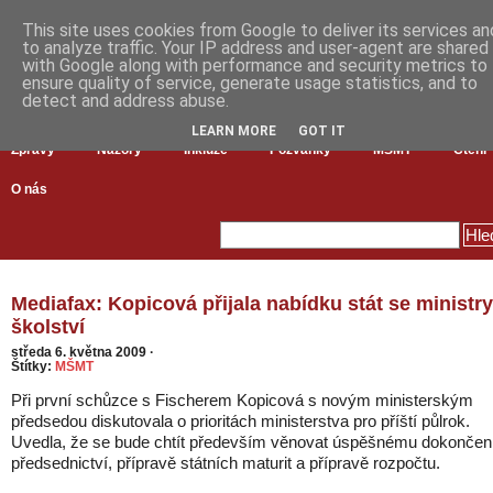
This site uses cookies from Google to deliver its services an
to analyze traffic. Your IP address and user-agent are shared
with Google along with performance and security metrics to
ensure quality of service, generate usage statistics, and to
detect and address abuse.
LEARN MORE
GOT IT
Zprávy
Názory
Inkluze
Pozvánky
MŠMT
Čtení
O nás
Mediafax: Kopicová přijala nabídku stát se ministry
školství
středa 6. května 2009
·
Štítky:
MŠMT
Při první schůzce s Fischerem Kopicová s novým ministerským
předsedou diskutovala o prioritách ministerstva pro příští půlrok.
Uvedla, že se bude chtít především věnovat úspěšnému dokončen
předsednictví, přípravě státních maturit a přípravě rozpočtu.